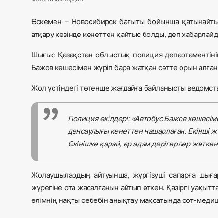
Өскемен – Новосибирск бағыты бойынша қатынайтын
атқару кезінде кенеттен қайтыс болды, деп хабарлай
Шығыс Қазақстан облыстық полиция департаментінің
Бажов көшесімен жүріп бара жатқан сәтте орын алған
Жол үстіндегі төтенше жағдайға байланысты ведомств
Полиция өкілдері: «Автобус Бажов көшесіме
денсаулығы кенеттен нашарлаған. Екінші 
Өкінішке қарай, ер адам дәрігерлер жеткен
Жолаушылардың айтуынша, жүргізуші сапарға шығар 
жүрегіне ота жасалғанын айтып өткен. Қазіргі уақытта
өлімнің нақты себебін анықтау мақсатында сот-меди