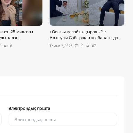
енен 25 миллион
«Осыны қалай шақырады?»:
уды талап...
Атышулы Сабыржан асаба тағы да...
Тамыз 3, 2026
0
8
0
87
visibility
chat_bubble
visibility
Электрондық пошта