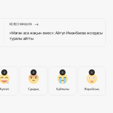
КЕЛЕСІ МАҚАЛА
«Маған аса жақын емес»: Айгүл Иманбаева жолдасы
туралы айтты
0
0
0
0
Күлкілі
Сұмдық
Қайғылы
Жарайсың