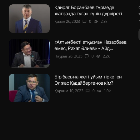
Қайрат Боранбаев түрмеде
жатқанда туған күнін дүркіреті...
Қазан 26, 2023
0
2.3k
chat_bubble
visibility
«Алтынбекті атқызған Назарбаев
емес, Рахат Әлиев» - Айд...
Наурыз 26, 2025
0
2.2k
chat_bubble
visibility
Бір басына жеті ұйым тіркеген
Олжас Құдайбергенов кім?
Қараша 10, 2023
0
1.9k
chat_bubble
visibility