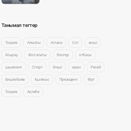
Танымал тегтер
Тоқаев
Алматы
Астана
Сот
әнші
Атырау
Жол апаты
блогер
отбасы
шымкент
Спорт
Әнші
иран
Ресей
Бишімбаев
Қылмыс
Президент
Өрт
Тоқаев
Ақтөбе