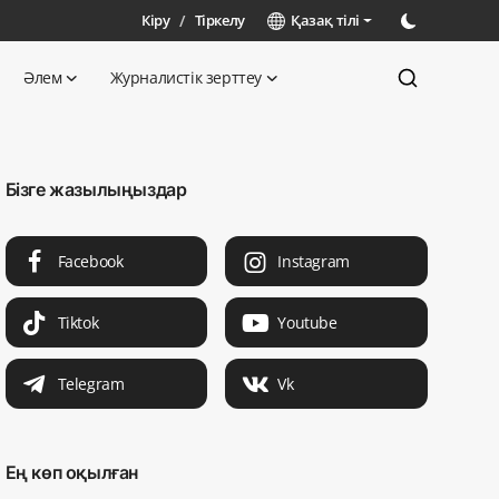
Кіру
/
Тіркелу
Қазақ тілі
Әлем
Журналистік зерттеу
Бізге жазылыңыздар
Facebook
Instagram
Tiktok
Youtube
Telegram
Vk
Ең көп оқылған