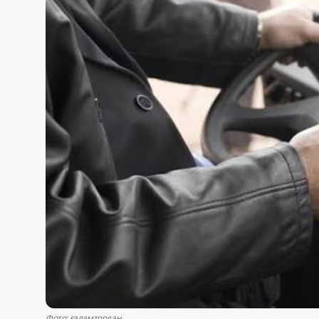
Жаңалықтар
Қоғам
Спорт
Әлем
Журналистік зерттеу
Қазақ тілі
Фото: ғаламтордан