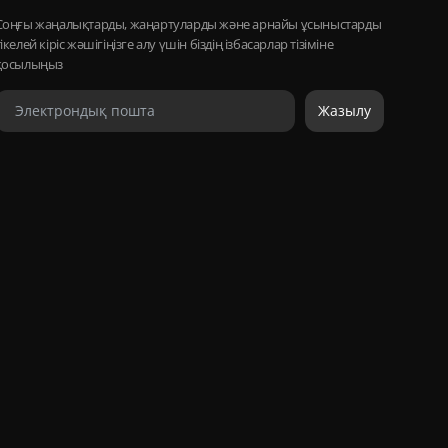
Соңғы жаңалықтарды, жаңартуларды және арнайы ұсыныстарды
тікелей кіріс жәшігіңізге алу үшін біздің ізбасарлар тізіміне
қосылыңыз
Жазылу