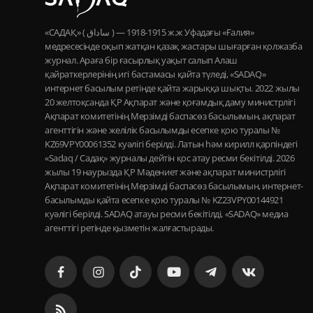
«САДАҚ» ( ساداق ) — 1915-1918 ж.ж Уфадағы «Ғалия»
медресесінде оқып жатқан қазақ жастары шығарған қолжазба
журнал. Араға бір ғасырлық уақыт салып Алаш
қайраткерлерінің игі бастамасы қайта түледі, «SADAQ»
интернет басылым ретінде қайта жарыққа шықты. 2022 жылы
20 желтоқсанда ҚР Ақпарат және қоғамдық даму министрлігі
Ақпарат комитетінің Мерзімді баспасөз басылымын, ақпарат
агенттігін және желілік басылымды есепке қою туралы №
KZ69VPY00061352 куәлігі берілді. Латын һәм кирилл қарпіндегі
«Sadaq / Садақ» журналы дейтін қос атау ресми бекітілді. 2026
жылы 19 наурызда ҚР Мәдениет және ақпарат министрлігі
Ақпарат комитетінің Мерзімді баспасөз басылымын, интернет-
басылымды қайта есепке қою туралы № KZ23VPY00144921
куәлігі берілді. SADAQ атауы ресми бекітілді, «SADAQ» медиа
агенттігі ретінде қызметін жалғастырады.