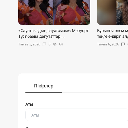
«Сауатсыздың сауатсызы»: Меруерт
Бұрынғы енем м
Түсіпбаева депутаттар ...
теңге өндіріп ал
Тамыз 3, 2026
Тамыз 6, 2026
0
64
chat_bubble
visibility
chat_bubble
Пікірлер
Аты