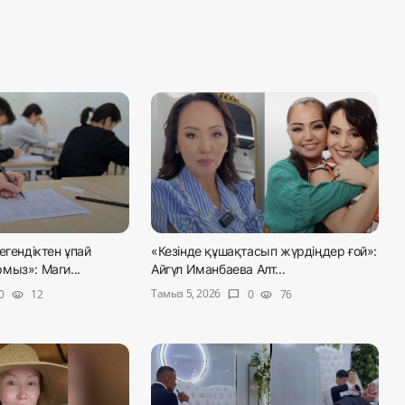
егендіктен ұпай
«Кезінде құшақтасып жүрдіңдер ғой»:
мыз»: Маги...
Айгүл Иманбаева Алт...
Тамыз 5, 2026
0
12
0
76
visibility
chat_bubble
visibility