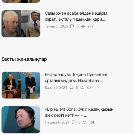
Сабыржан асаба елден кешірім
сұрап, ақталып шыққан қари...
Тамыз 5, 2026
0
271
chat_bubble
visibility
Басты жаңалықтар
Референдум: Тоқаев Президент
орталығындағы, Назарбаев ...
Қазан 6, 2024
0
3.8k
chat_bubble
visibility
«Бір қызға бола, бүкіл қазақ қызын
жек көріп кеттім» – ...
Наурыз 6, 2024
0
15k
chat_bubble
visibility