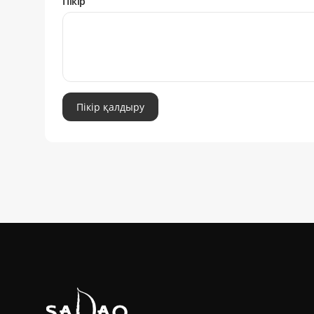
Пікір
Пікір қалдыру