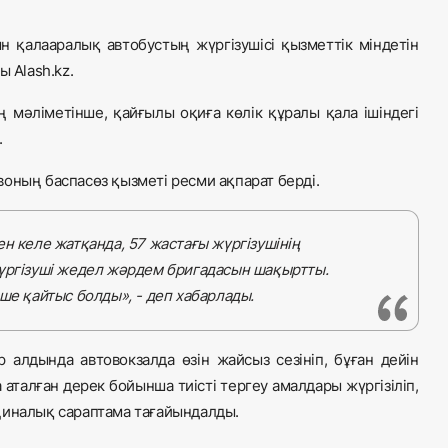
 қалааралық автобустың жүргізушісі қызметтік міндетін
ды
Alash.kz.
 мәліметінше, қайғылы оқиға көлік құралы қала ішіндегі
.
оның баспасөз қызметі ресми ақпарат берді.
н келе жатқанда, 57 жастағы жүргізушінің
жүргізуші жедел жәрдем бригадасын шақыртты.
ше қайтыс болды», - деп хабарлады.
алдында автовокзалда өзін жайсыз сезініп, бұған дейін
 аталған дерек бойынша тиісті тергеу амалдары жүргізіліп,
циналық сараптама тағайындалды.