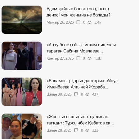
Адам қайтыс болған соң, оның
денесі мен жанына не болады?
Мамыр 26, 2025
0
3.4k
chat_bubble
visibility
«Анау бөпе ғой…»: интим видеосы
тараған Сабина Мовлаева...
Қаңтар 27, 2025
0
1.3k
chat_bubble
visibility
«Баламның қарындастары»: Айгүл
Иманбаева Алтынай Жораба...
Шілде 30, 2026
0
437
chat_bubble
visibility
«Жан тыныштығын тоқалынан
тапқан»: Тұрсынбек Қабатов ек...
Шілде 28, 2026
0
323
chat_bubble
visibility