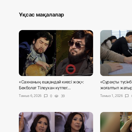
Ұқсас мақалалар
«Сахнаның ешқандай киесі жоқ»:
«Сұрақты түсінб
Бекболат Тілеухан күтпег...
жоғалтып жатыр
Тамыз 6, 2026
Тамыз 1, 2026
0
39
chat_bubble
visibility
chat_bubble