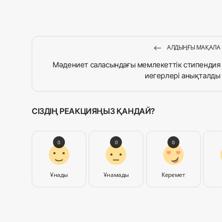
АЛДЫҢҒЫ МАҚАЛА
Мәдениет саласындағы мемлекеттік стипендия
иегерлері анықталды
СІЗДІҢ РЕАКЦИЯҢЫЗ ҚАНДАЙ?
0
0
0
Ұнады
Ұнамады
Керемет