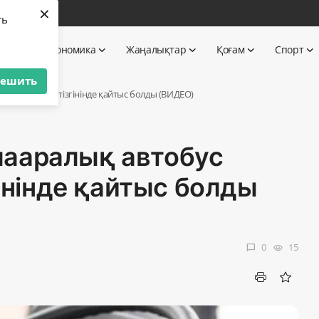
×
бі
ть
 TV
Экономика
Жаңалықтар
Қоғам
Спорт
решить
зушісі көлік тізгінінде қайтыс болды (ВИДЕО)
лааралық автобус
гінінде қайтыс болды
0
15
chat_bubble
visibility