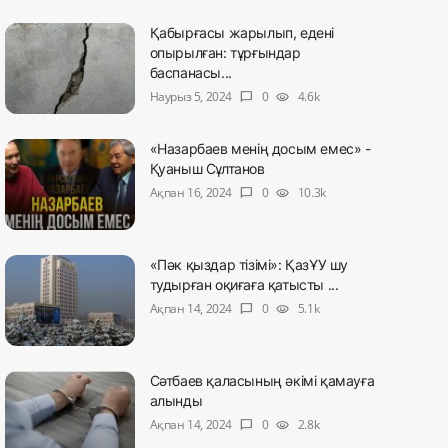
Қабырғасы жарылып, едені
опырылған: тұрғындар
баспанасы...
Наурыз 5, 2024
0
4.6k
chat_bubble
visibility
«Назарбаев менің досым емес» -
Қуаныш Сұлтанов
Ақпан 16, 2024
0
10.3k
chat_bubble
visibility
«Пәк қыздар тізімі»: ҚазҰУ шу
тудырған оқиғаға қатысты ...
Ақпан 14, 2024
0
5.1k
chat_bubble
visibility
Сәтбаев қаласының әкімі қамауға
алынды
Ақпан 14, 2024
0
2.8k
chat_bubble
visibility