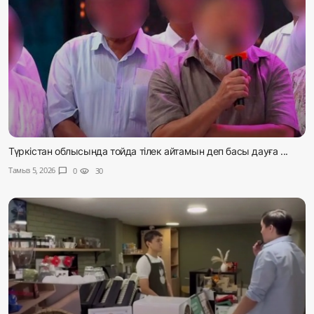
Түркістан облысында тойда тілек айтамын деп басы дауға ...
Тамыз 5, 2026
chat_bubble
0
visibility
30