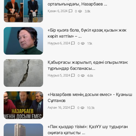
орталығындағы, Назарбаев ...
Қазан 6, 2024
chat_bubble
0
visibility
3.8k
«Бір қызға бола, бүкіл қазақ қызын жек
көріп кеттім» – ...
Наурыз 6, 2024
chat_bubble
0
visibility
15k
Қабырғасы жарылып, едені опырылған:
тұрғындар баспанасы...
Наурыз 5, 2024
chat_bubble
0
visibility
4.6k
«Назарбаев менің досым емес» - Қуаныш
Сұлтанов
Ақпан 16, 2024
chat_bubble
0
visibility
10.3k
«Пәк қыздар тізімі»: ҚазҰУ шу тудырған
оқиғаға қатысты ...