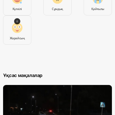
Күлкілі
Сұмдық
Қайғылы
0
Жарайсың
Ұқсас мақалалар