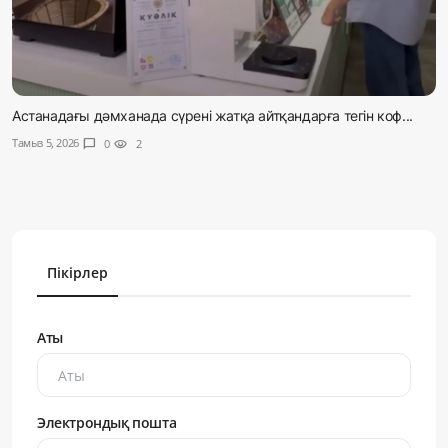
Астанадағы дәмханада сүрені жатқа айтқандарға тегін коф...
Тамыз 5, 2026
chat_bubble
0
visibility
2
Пікірлер
Аты
Электрондық пошта