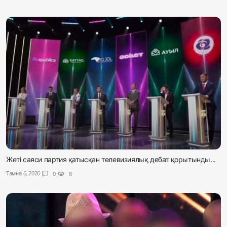
Жеті саяси партия қатысқан телевизиялық дебат қорытынды...
Тамыз 6, 2026
chat_bubble
0
visibility
8