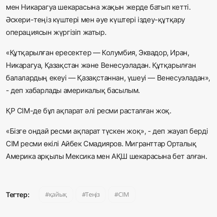
мен Никарагуа шекарасына жақын жерде батып кетті.
Әскери-теңіз күштері мен әуе күштері іздеу-құтқару
операциясын жүргізіп жатыр.
«Құтқарылған ересектер — Колумбия, Эквадор, Иран,
Никарагуа, Қазақстан және Венесуэладан. Құтқарылған
балалардың екеуі — Қазақстаннан, үшеуі — Венесуэладан»,
- деп хабарлады америкалық басылым.
ҚР СІМ-де бұл ақпарат әлі ресми расталған жоқ.
«Бізге ондай ресми ақпарат түскен жоқ», - деп жауап берді
СІМ ресми өкілі Айбек Смадияров. Мигранттар Орталық
Америка арқылы Мексика мен АҚШ шекарасына бет алған.
қайық
Теңіз
СІМ
Тегтер: