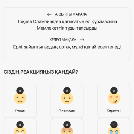
АЛДЫҢҒЫ МАҚАЛА
Тоқаев Олимпиадаға қатысатын ел құрамасына
Мемлекеттік туды тапсырды
КЕЛЕСІ МАҚАЛА
Ерлі-зайыптылардың ортақ мүлкі қалай есептеледі
СІЗДІҢ РЕАКЦИЯҢЫЗ ҚАНДАЙ?
0
0
0
Ұнады
Ұнамады
Керемет
0
0
1