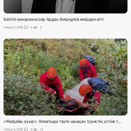
Белгілі кинорежиссер Ардақ Әмірқұлов өмірден өтті
Тамыз 5, 2026
chat_bubble
0
visibility
5
«Жағдайы ауыр»: Алматыда тауға шыққан туристің үстіне т...
Тамыз 5, 2026
chat_bubble
0
visibility
14