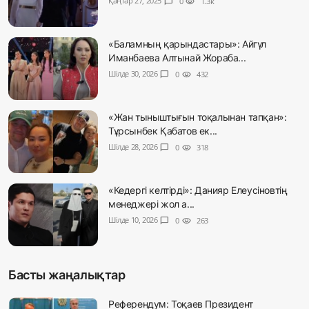
Қаңтар 27, 2025
chat_bubble
0
visibility
1.3k
«Баламның қарындастары»: Айгүл
Иманбаева Алтынай Жораба...
Шілде 30, 2026
chat_bubble
0
visibility
432
«Жан тыныштығын тоқалынан тапқан»:
Тұрсынбек Қабатов ек...
Шілде 28, 2026
chat_bubble
0
visibility
318
«Кедергі келтірді»: Данияр Елеусіновтің
менеджері жол а...
Шілде 10, 2026
chat_bubble
0
visibility
263
Басты жаңалықтар
Референдум: Тоқаев Президент