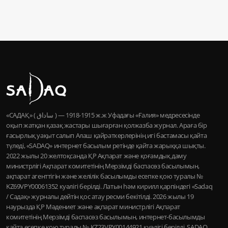
«САДАҚ» ( ساداق ) — 1915-1918 ж.ж Уфадағы «Ғалия» медресесінде
оқып жатқан қазақ жастары шығарған қолжазба журнал. Араға бір
ғасырлық уақыт салып Алаш қайраткерлерінің игі бастамасы қайта
түледі, «SADAQ» интернет басылым ретінде қайта жарыққа шықты.
2022 жылы 20 желтоқсанда ҚР Ақпарат және қоғамдық даму
министрлігі Ақпарат комитетінің Мерзімді баспасөз басылымын,
ақпарат агенттігін және желілік басылымды есепке қою туралы №
KZ69VPY00061352 куәлігі берілді. Латын һәм кирилл қарпіндегі «Sadaq
/ Садақ» журналы дейтін қос атау ресми бекітілді. 2026 жылы 19
наурызда ҚР Мәдениет және ақпарат министрлігі Ақпарат
комитетінің Мерзімді баспасөз басылымын, интернет-басылымды
қайта есепке қою туралы № KZ23VPY00144921 куәлігі берілді. SADAQ