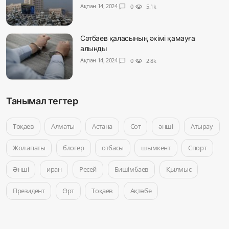
Ақпан 14, 2024
chat_bubble
0
visibility
5.1k
Сәтбаев қаласының әкімі қамауға
алынды
Ақпан 14, 2024
chat_bubble
0
visibility
2.8k
Танымал тегтер
Тоқаев
Алматы
Астана
Сот
әнші
Атырау
Жол апаты
блогер
отбасы
шымкент
Спорт
Әнші
иран
Ресей
Бишімбаев
Қылмыс
Президент
Өрт
Тоқаев
Ақтөбе