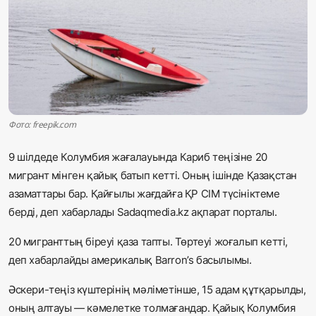
Жаңалықтар
Қоғам
Спорт
Әлем
Фото: freepik.com
Журналистік зерттеу
9 шілдеде Колумбия жағалауында Кариб теңізіне 20
мигрант мінген қайық батып кетті. Оның ішінде Қазақстан
азаматтары бар. Қайғылы жағдайға ҚР СІМ түсініктеме
Қазақ тілі
берді, деп хабарлады Sadaqmedia.kz ақпарат порталы.
20 мигранттың біреуі қаза тапты. Төртеуі жоғалып кетті,
деп хабарлайды америкалық Barron’s басылымы.
Әскери-теңіз күштерінің мәліметінше, 15 адам құтқарылды,
оның алтауы — кәмелетке толмағандар. Қайық Колумбия