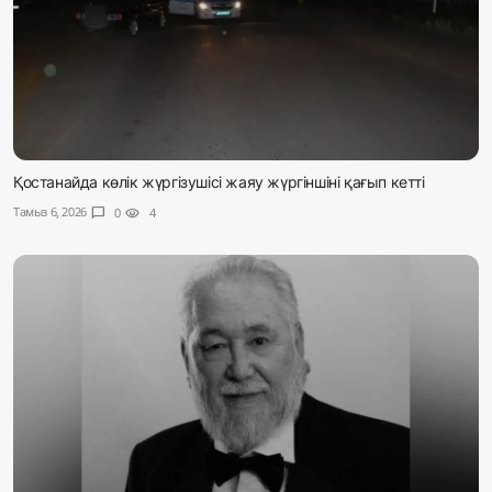
Қостанайда көлік жүргізушісі жаяу жүргіншіні қағып кетті
Тамыз 6, 2026
chat_bubble
0
visibility
4