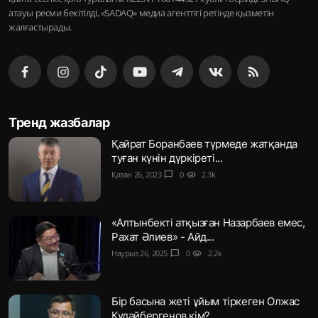
атауы ресми бекітілді, «SADAQ» медиа агенттігі ретінде қызметін
жалғастырады.
Тренд жазбалар
Қайрат Боранбаев түрмеде жатқанда
туған күнін дүркіреті...
Қазан 26, 2023
chat_bubble
0
visibility
2.3k
«Алтынбекті атқызған Назарбаев емес,
Рахат Әлиев» - Айд...
Наурыз 26, 2025
chat_bubble
0
visibility
2.2k
Бір басына жеті ұйым тіркеген Олжас
Құдайбергенов кім?