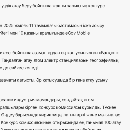
 үздік атау беру бойынша жалпы халықтық конкурс
2025 жылғы 11 тамыздағы бастамасын іске асыру
егі мен 10 қазаны аралығында eGov Mobile
жесі бойынша азаматтардан ең көп ұсынылған «Балқаш»
. Таңдалған атау атом электр станцияларын географиялық
 де сәйкес келеді.
азаматы қатысты. Әр қатысушыда бір ғана атау ұсыну
реатив индустрия мамандары, сондай-ақ атом
арапшылары кірген Конкурс комиссиясы құрылды. Түскен
. Өңдеу барысында кириллица, латын әрпі және мағыналас
і. Конкурс комиссиясының отырысында ең танымал 100 атау
882 азамат ұсынды және ол танымалдығы бойынша