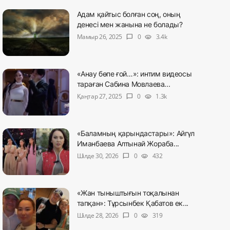
Адам қайтыс болған соң, оның
денесі мен жанына не болады?
Мамыр 26, 2025
0
3.4k
chat_bubble
visibility
«Анау бөпе ғой…»: интим видеосы
тараған Сабина Мовлаева...
Қаңтар 27, 2025
0
1.3k
chat_bubble
visibility
«Баламның қарындастары»: Айгүл
Иманбаева Алтынай Жораба...
Шілде 30, 2026
0
432
chat_bubble
visibility
«Жан тыныштығын тоқалынан
тапқан»: Тұрсынбек Қабатов ек...
Шілде 28, 2026
0
319
chat_bubble
visibility