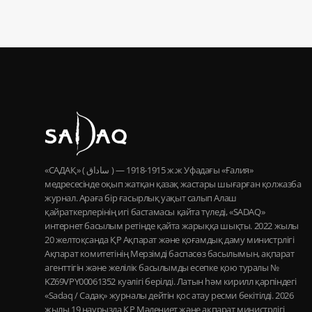
«САДАҚ» ( ساداق ) — 1915-1918 ж.ж Уфадағы «Ғалия»
медресесінде оқып жатқан қазақ жастары шығарған қолжазба
журнал. Араға бір ғасырлық уақыт салып Алаш
қайраткерлерінің игі бастамасы қайта түледі, «SADAQ»
интернет басылым ретінде қайта жарыққа шықты. 2022 жылы
20 желтоқсанда ҚР Ақпарат және қоғамдық даму министрлігі
Ақпарат комитетінің Мерзімді баспасөз басылымын, ақпарат
агенттігін және желілік басылымды есепке қою туралы №
KZ69VPY00061352 куәлігі берілді. Латын һәм кирилл қарпіндегі
«Sadaq / Садақ» журналы дейтін қос атау ресми бекітілді. 2026
жылы 19 наурызда ҚР Мәдениет және ақпарат министрлігі