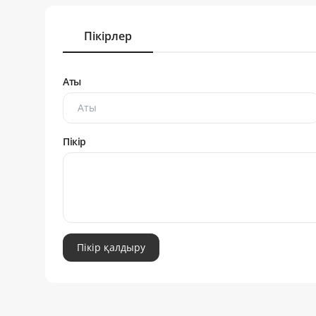
Пікірлер
Аты
Пікір
Пікір қалдыру