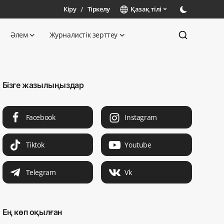
Кіру
/
Тіркелу
Қазақ тілі
Әлем
Журналистік зерттеу
Бізге жазылыңыздар
Facebook
Instagram
Tiktok
Youtube
Telegram
Vk
Ең көп оқылған