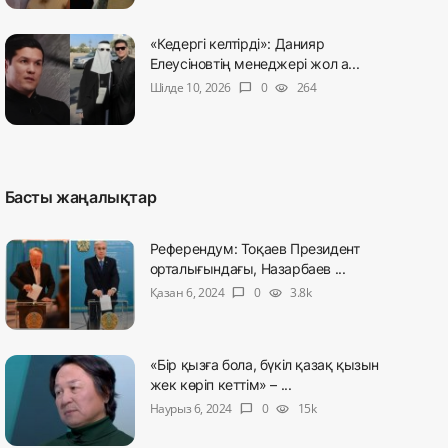
«Кедергі келтірді»: Данияр
Елеусіновтің менеджері жол а...
Шілде 10, 2026
0
264
chat_bubble
visibility
Басты жаңалықтар
Референдум: Тоқаев Президент
орталығындағы, Назарбаев ...
Қазан 6, 2024
0
3.8k
chat_bubble
visibility
«Бір қызға бола, бүкіл қазақ қызын
жек көріп кеттім» – ...
Наурыз 6, 2024
0
15k
chat_bubble
visibility