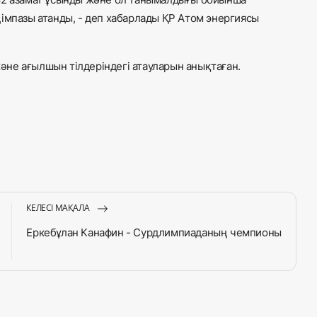
імпазы атанды, - деп хабарлады ҚР Атом энергиясы
не ағылшын тілдеріндегі атауларын анықтаған.
КЕЛЕСІ МАҚАЛА
Еркебұлан Канафин - Сурдлимпиаданың чемпионы