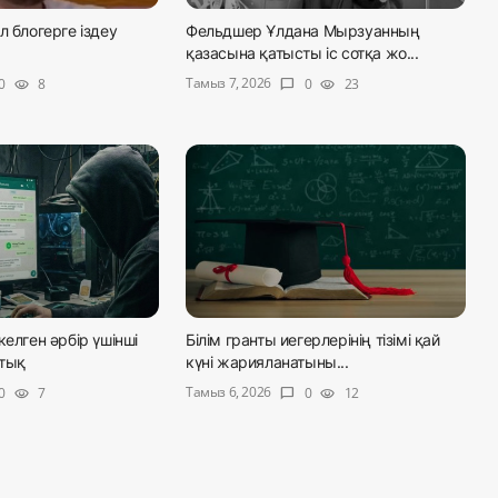
л блогерге іздеу
Фельдшер Ұлдана Мырзуанның
қазасына қатысты іс сотқа жо...
Тамыз 7, 2026
0
8
0
23
visibility
chat_bubble
visibility
келген әрбір үшінші
Білім гранты иегерлерінің тізімі қай
тық
күні жарияланатыны...
Тамыз 6, 2026
0
7
0
12
visibility
chat_bubble
visibility