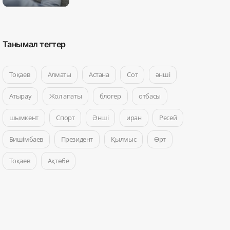
Танымал тегтер
Тоқаев
Алматы
Астана
Сот
әнші
Атырау
Жол апаты
блогер
отбасы
шымкент
Спорт
Әнші
иран
Ресей
Бишімбаев
Президент
Қылмыс
Өрт
Тоқаев
Ақтөбе