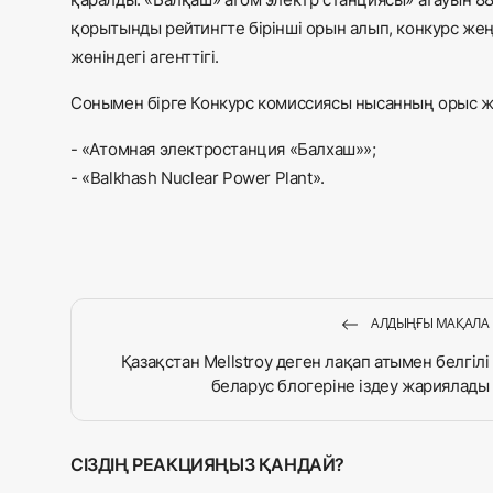
қорытынды рейтингте бірінші орын алып, конкурс жең
жөніндегі агенттігі.
Сонымен бірге Конкурс комиссиясы нысанның орыс жә
- «Атомная электростанция «Балхаш»»;
- «Balkhash Nuclear Power Plant».
АЛДЫҢҒЫ МАҚАЛА
Қазақстан Mellstroy деген лақап атымен белгілі
беларус блогеріне іздеу жариялады
СІЗДІҢ РЕАКЦИЯҢЫЗ ҚАНДАЙ?