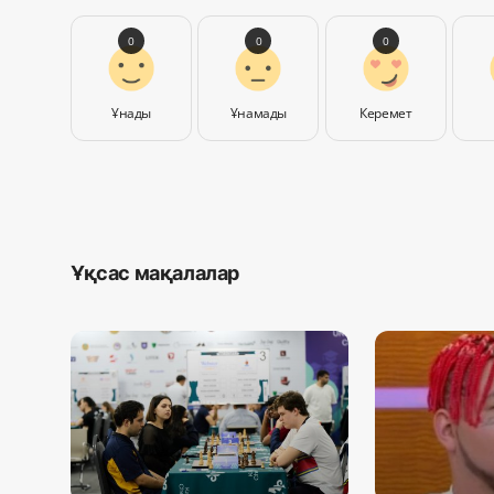
0
0
0
Ұнады
Ұнамады
Керемет
Ұқсас мақалалар