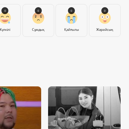
0
0
0
0
Күлкілі
Сұмдық
Қайғылы
Жарайсың