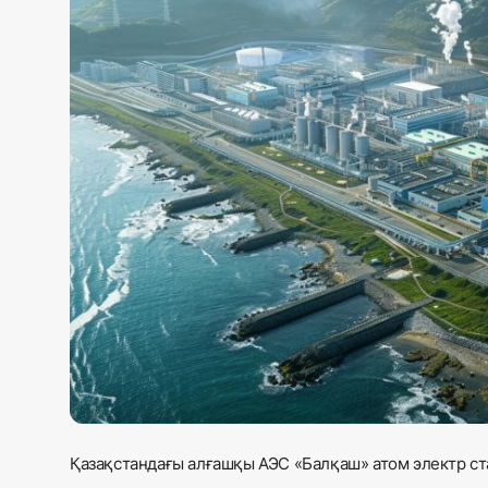
Жаңалықтар
Қоғам
Спорт
Әлем
Журналистік зерттеу
Қазақ тілі
Қазақстандағы алғашқы АЭС «Балқаш» атом электр ста