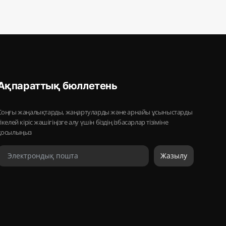
Ақпараттық бюллетень
Соңғы жаңалықтарды, жаңартуларды және арнайы ұсыныстарды
тікелей кіріс жәшігіңізге алу үшін біздің ізбасарлар тізіміне
қосылыңыз
Жазылу