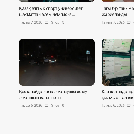
Қазақ ұлттық спорт университеті
Тағы бір таныма
шахматтан әлем чемпиона...
жарияланды
Тамыз 7, 2026
Тамыз 7, 2026
0
3
chat_bubble
visibility
chat_bubble
Қостанайда көлік жүргізушісі жаяу
Қазақстанда тір
жүргіншіні қағып кетті
қылмыс – алаяқ
Тамыз 6, 2026
Тамыз 6, 2026
0
5
chat_bubble
visibility
chat_bubble