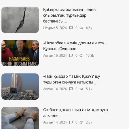
Қабырғасы жарылып, едені
опырылған: тұрғындар
баспанасы...
Наурыз 5, 2024
0
4.6k
chat_bubble
visibility
«Назарбаев менің досым емес» -
Қуаныш Сұлтанов
Ақпан 16, 2024
0
10.3k
chat_bubble
visibility
«Пәк қыздар тізімі»: ҚазҰУ шу
тудырған оқиғаға қатысты ...
Ақпан 14, 2024
0
5.1k
chat_bubble
visibility
Сәтбаев қаласының әкімі қамауға
алынды
Ақпан 14, 2024
0
2.8k
chat_bubble
visibility