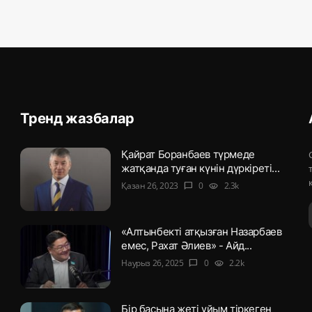
Тренд жазбалар
Қайрат Боранбаев түрмеде
жатқанда туған күнін дүркіреті...
Қазан 26, 2023
0
2.3k
chat_bubble
visibility
«Алтынбекті атқызған Назарбаев
емес, Рахат Әлиев» - Айд...
Наурыз 26, 2025
0
2.2k
chat_bubble
visibility
Бір басына жеті ұйым тіркеген