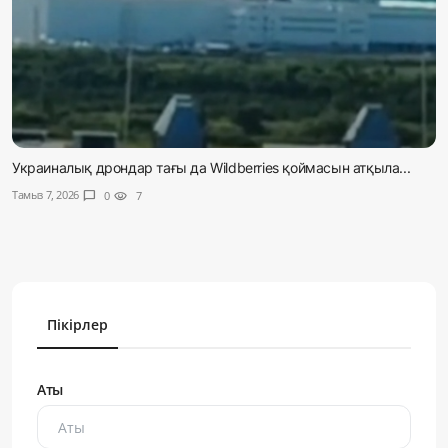
Украиналық дрондар тағы да Wildberries қоймасын атқыла...
Тамыз 7, 2026
chat_bubble
0
visibility
7
Пікірлер
Аты