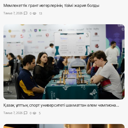
Мемлекеттік грант иегерлерінің тізімі жария болды
Тамыз 7, 2026
chat_bubble
0
visibility
13
Қазақ ұлттық спорт университеті шахматтан әлем чемпиона...
Тамыз 7, 2026
chat_bubble
0
visibility
5