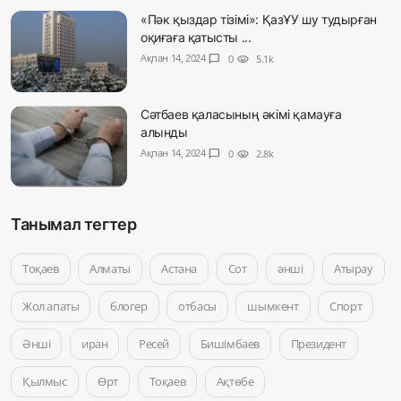
«Пәк қыздар тізімі»: ҚазҰУ шу тудырған
оқиғаға қатысты ...
Ақпан 14, 2024
chat_bubble
0
visibility
5.1k
Сәтбаев қаласының әкімі қамауға
алынды
Ақпан 14, 2024
chat_bubble
0
visibility
2.8k
Танымал тегтер
Тоқаев
Алматы
Астана
Сот
әнші
Атырау
Жол апаты
блогер
отбасы
шымкент
Спорт
Әнші
иран
Ресей
Бишімбаев
Президент
Қылмыс
Өрт
Тоқаев
Ақтөбе