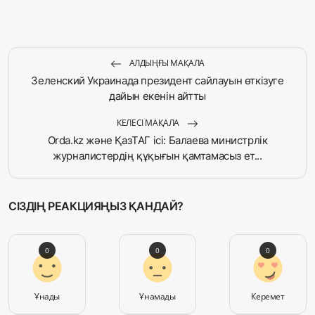
АЛДЫҢҒЫ МАҚАЛА
Зеленский Украинада президент сайлауын өткізуге
дайын екенін айтты
КЕЛЕСІ МАҚАЛА
Orda.kz және ҚазТАГ ісі: Балаева министрлік
журналистердің құқығын қамтамасыз ет...
СІЗДІҢ РЕАКЦИЯҢЫЗ ҚАНДАЙ?
0
0
0
Ұнады
Ұнамады
Керемет