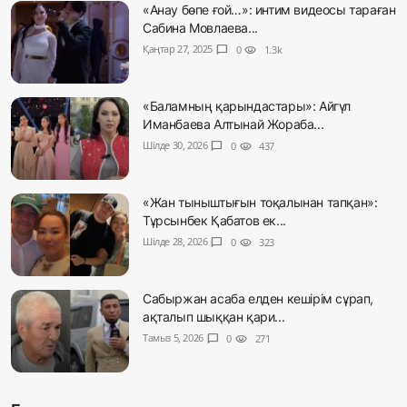
«Анау бөпе ғой…»: интим видеосы тараған
Сабина Мовлаева...
Қаңтар 27, 2025
chat_bubble
0
visibility
1.3k
«Баламның қарындастары»: Айгүл
Иманбаева Алтынай Жораба...
Шілде 30, 2026
chat_bubble
0
visibility
437
«Жан тыныштығын тоқалынан тапқан»:
Тұрсынбек Қабатов ек...
Шілде 28, 2026
chat_bubble
0
visibility
323
Сабыржан асаба елден кешірім сұрап,
ақталып шыққан қари...
Тамыз 5, 2026
chat_bubble
0
visibility
271