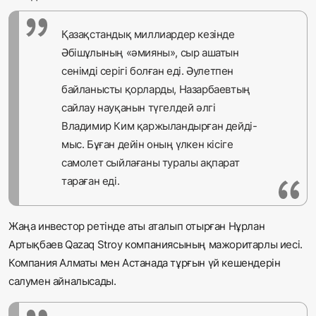
Қазақстандық миллиардер кезінде
Әбішұлының «әмияны», сыр ашатын
сенімді серігі болған еді. Әулетпен
байланысты қорларды, Назарбаевтың
сайлау науқанын түгелдей әлгі
Владимир Ким қаржыландырған дейді-
мыс. Бұған дейін оның үлкен кісіге
самолет сыйлағаны туралы ақпарат
тараған еді.
Жаңа инвестор ретінде аты аталып отырған Нұрлан
Артықбаев Qazaq Stroy компаниясының мажоритарлы иесі.
Компания Алматы мен Астанада тұрғын үй кешендерін
салумен айналысады.