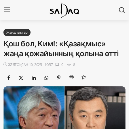
Кіру
Тіркелу
Жаңалықтар
Қош бол, Ким!: «Қазақмыс»
Басты бет
жаңа қожайынның қолына өтті
Редакциялық байланыстар
ЖЕЛТОҚСАН 10, 2025 - 10:57
0
8
chat_bubble
visibility
Материалдарды қолдану тәртібі
Саясат
Sadaq TV
Экономика