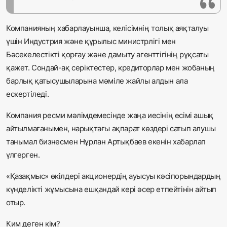
Компанияның хабарлауынша, келісімнің толық аяқталуы
үшін Индустрия және құрылыс министрлігі мен
Бәсекелестікті қорғау және дамыту агенттігінің рұқсаты
қажет. Сондай-ақ серіктестер, кредиторлар мен жобаның
барлық қатысушыларына мәміле жайлы алдын ала
ескертіледі.
Компания ресми мәлімдемесінде жаңа иесінің есімі ашық
айтылмағанымен, нарықтағы ақпарат көздері сатып алушы
танымал бизнесмен Нұрлан Артықбаев екенін хабарлап
үлгерген.
«Қазақмыс» өкілдері акционердің ауысуы кәсіпорындардың
күнделікті жұмысына ешқандай кері әсер етпейтінін айтып
отыр.
Ким деген кім?