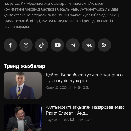
наурызда ҚР Мәдениет және ақпарат министрлігі Ақпарат
комитетінің Мерзімді баспасөз басылымын, интернет-басылымды
қайта есепке қою туралы № KZ23VPY00144921 куәлігі берілді. SADAQ
атауы ресми бекітілді, «SADAQ» медиа агенттігі ретінде қызметін
жалғастырады.
Тренд жазбалар
Қайрат Боранбаев түрмеде жатқанда
туған күнін дүркіреті...
Қазан 26, 2023
chat_bubble
0
visibility
2.3k
«Алтынбекті атқызған Назарбаев емес,
Рахат Әлиев» - Айд...
Наурыз 26, 2025
chat_bubble
0
visibility
2.2k