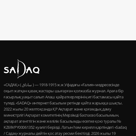
«САДАҚ» ( ساداق ) — 1915-1918 ж.ж Уфадағы «Ғалия» медресесінде
оқып жатқан қазақ жастары шығарған қолжазба журнал. Араға бір
ғасырлық уақыт салып Алаш қайраткерлерінің игі бастамасы қайта
түледі, «SADAQ» интернет басылым ретінде қайта жарыққа шықты.
2022 жылы 20 желтоқсанда ҚР Ақпарат және қоғамдық даму
министрлігі Ақпарат комитетінің Мерзімді баспасөз басылымын,
ақпарат агенттігін және желілік басылымды есепке қою туралы №
KZ69VPY00061352 куәлігі берілді. Латын һәм кирилл қарпіндегі «Sadaq
/ Садақ» журналы дейтін қос атау ресми бекітілді. 2026 жылы 19