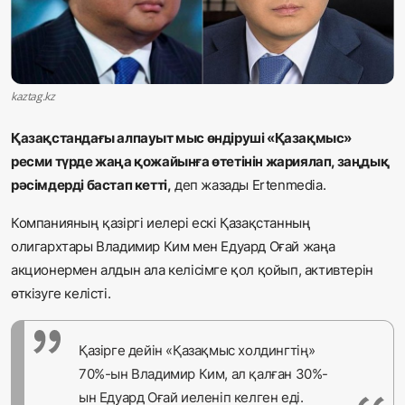
Жаңалықтар
Қоғам
kaztag.kz
Спорт
Қазақстандағы алпауыт мыс өндіруші «Қазақмыс»
Әлем
ресми түрде жаңа қожайынға өтетінін жариялап, заңдық
рәсімдерді бастап кетті,
деп жазады
Ertenmedia
.
Журналистік зерттеу
Компанияның қазіргі иелері ескі Қазақстанның
олигархтары Владимир Ким мен Едуард Оғай жаңа
Қазақ тілі
акционермен алдын ала келісімге қол қойып, активтерін
өткізуге келісті.
Қазірге дейін «Қазақмыс холдингтің»
70%-ын Владимир Ким, ал қалған 30%-
ын Едуард Оғай иеленіп келген еді.