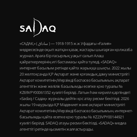
«САДАҚ» ( ساداق ) — 1915-1918 ж.ж Уфадағы «Ғалия»
медресесінде оқып жатқан қазақ жастары шығарған қолжазба
журнал. Араға бір ғасырлық уақыт салып Алаш
қайраткерлерінің игі бастамасы қайта түледі, «SADAQ»
интернет басылым ретінде қайта жарыққа шықты. 2022 жылы
20 желтоқсанда ҚР Ақпарат және қоғамдық даму министрлігі
Ақпарат комитетінің Мерзімді баспасөз басылымын, ақпарат
агенттігін және желілік басылымды есепке қою туралы №
KZ69VPY00061352 куәлігі берілді. Латын һәм кирилл қарпіндегі
«Sadaq / Садақ» журналы дейтін қос атау ресми бекітілді. 2026
жылы 19 наурызда ҚР Мәдениет және ақпарат министрлігі
Ақпарат комитетінің Мерзімді баспасөз басылымын, интернет-
басылымды қайта есепке қою туралы № KZ23VPY00144921
куәлігі берілді. SADAQ атауы ресми бекітілді, «SADAQ» медиа
агенттігі ретінде қызметін жалғастырады.