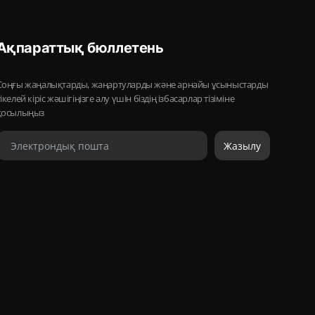
Ақпараттық бюллетень
Соңғы жаңалықтарды, жаңартуларды және арнайы ұсыныстарды
тікелей кіріс жәшігіңізге алу үшін біздің ізбасарлар тізіміне
қосылыңыз
Жазылу