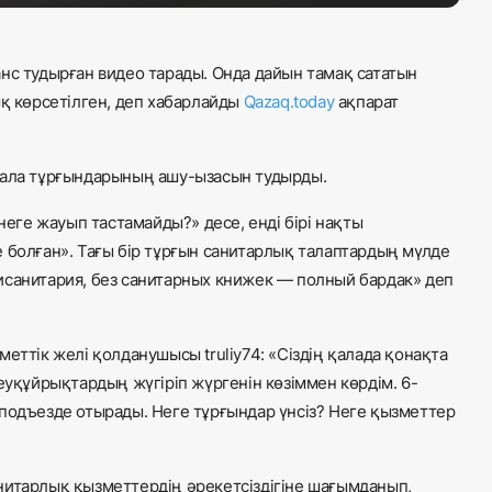
нс тудырған видео тарады. Онда дайын тамақ сататын
ық көрсетілген, деп хабарлайды
Qazaq.today
ақпарат
қала тұрғындарының ашу-ызасын тудырды.
неге жауып тастамайды?» десе, енді бірі нақты
 болған». Тағы бір тұрғын санитарлық талаптардың мүлде
исанитария, без санитарных книжек — полный бардак» деп
еттік желі қолданушысы truliy74: «Сіздің қалада қонақта
еуқұйрықтардың жүгіріп жүргенін көзіммен көрдім. 6-
подъезде отырады. Неге тұрғындар үнсіз? Неге қызметтер
нитарлық қызметтердің әрекетсіздігіне шағымданып,