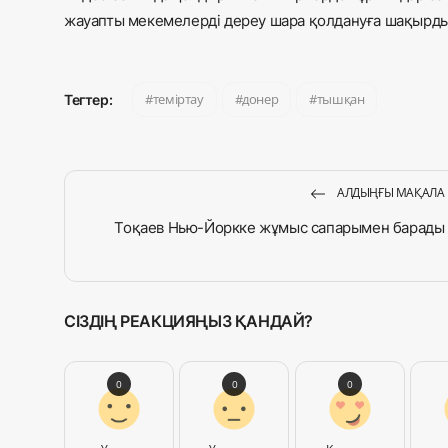
жауапты мекемелерді дереу шара қолдануға шақырды
теміртау
донер
тышқан
Тегтер:
АЛДЫҢҒЫ МАҚАЛА
Тоқаев Нью-Йоркке жұмыс сапарымен барады
СІЗДІҢ РЕАКЦИЯҢЫЗ ҚАНДАЙ?
0
0
0