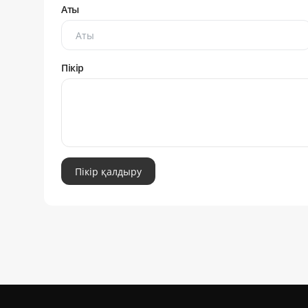
Аты
Пікір
Пікір қалдыру