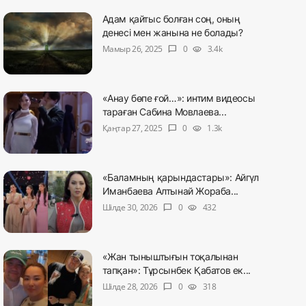
Адам қайтыс болған соң, оның
денесі мен жанына не болады?
Мамыр 26, 2025
0
3.4k
chat_bubble
visibility
«Анау бөпе ғой…»: интим видеосы
тараған Сабина Мовлаева...
Қаңтар 27, 2025
0
1.3k
chat_bubble
visibility
«Баламның қарындастары»: Айгүл
Иманбаева Алтынай Жораба...
Шілде 30, 2026
0
432
chat_bubble
visibility
«Жан тыныштығын тоқалынан
тапқан»: Тұрсынбек Қабатов ек...
Шілде 28, 2026
0
318
chat_bubble
visibility