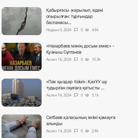
Қабырғасы жарылып, едені
опырылған: тұрғындар
баспанасы...
Наурыз 5, 2024
0
4.6k
chat_bubble
visibility
«Назарбаев менің досым емес» -
Қуаныш Сұлтанов
Ақпан 16, 2024
0
10.3k
chat_bubble
visibility
«Пәк қыздар тізімі»: ҚазҰУ шу
тудырған оқиғаға қатысты ...
Ақпан 14, 2024
0
5.1k
chat_bubble
visibility
Сәтбаев қаласының әкімі қамауға
алынды
Ақпан 14, 2024
0
2.8k
chat_bubble
visibility