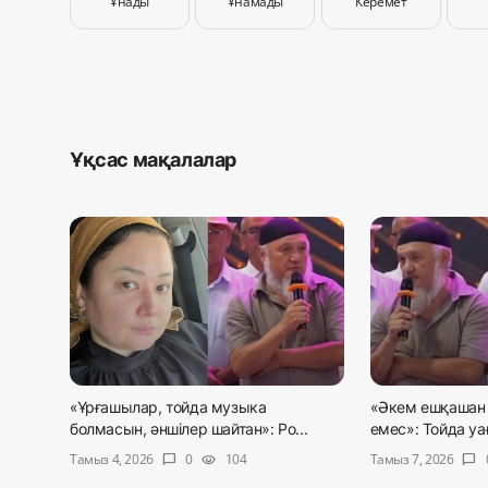
Ұнады
Ұнамады
Керемет
Ұқсас мақалалар
«Ұрғашылар, тойда музыка
«Әкем ешқашан 
болмасын, әншілер шайтан»: Ро...
емес»: Тойда уағ
Тамыз 4, 2026
Тамыз 7, 2026
0
104
chat_bubble
visibility
chat_bubble