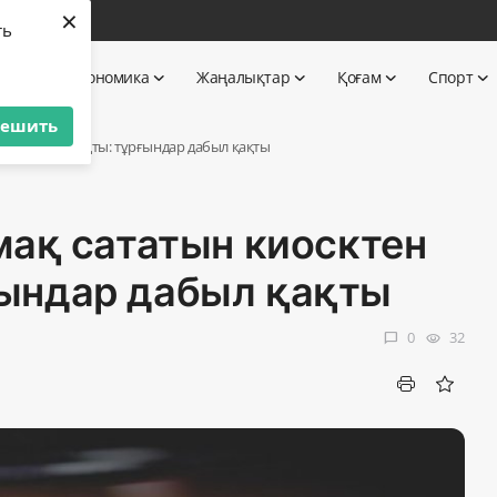
×
бі
ть
 TV
Экономика
Жаңалықтар
Қоғам
Спорт
решить
ен тышқан шықты: тұрғындар дабыл қақты
мақ сататын киосктен
ындар дабыл қақты
0
32
chat_bubble
visibility