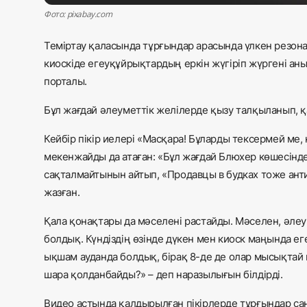
Фото: pixabay.com
Теміртау қаласында тұрғындар арасында үлкен резона
киоскіде егеуқұйрықтардың еркін жүгіріп жүргені ан
порталы.
Бұл жағдай әлеуметтік желілерде қызу талқыланып, 
Кейбір пікір иелері «Масқара! Бұларды тексермей ме, 
мекенжайды да атаған: «Бұл жағдай Блюхер көшесінде
сақталмайтынын айтып, «Продавцы в будках тоже ант
жазған.
Қала қонақтары да мәселені растайды. Мәселен, әлеум
болдық. Күндіздің өзінде дүкен мен киоск маңында ег
ықшам ауданда болдық, бірақ 8-де де олар мысықтай 
шара қолданбайды?» – деп наразылығын білдірді.
Видео астында қалдырылған пікірлерде тұрғындар са