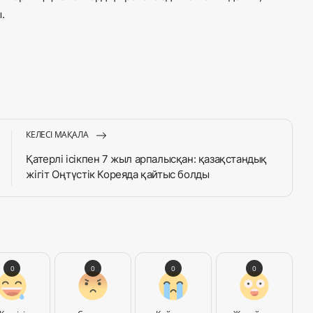
.
КЕЛЕСІ МАҚАЛА
Қатерлі ісікпен 7 жыл арпалысқан: қазақстандық
жігіт Оңтүстік Кореяда қайтыс болды
0
0
0
0