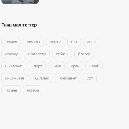
Танымал тегтер
Тоқаев
Алматы
Астана
Сот
әнші
Атырау
Жол апаты
отбасы
блогер
шымкент
Спорт
Әнші
иран
Ресей
Бишімбаев
Қылмыс
Президент
Өрт
Тоқаев
Ақтөбе