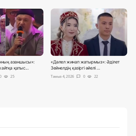
нның азаншысы»:
«Дәлел жинап жатырмыз»: Әділет
айтқа қатыс...
Зейнелдің қазіргі әйелі ...
Тамыз 4, 2026
0
25
0
22
visibility
chat_bubble
visibility