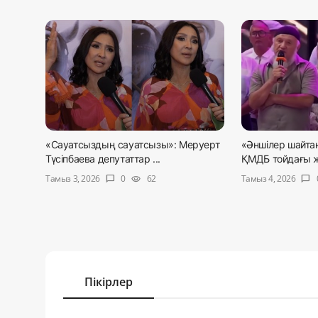
«Сауатсыздың сауатсызы»: Меруерт
«Әншілер шайта
Түсіпбаева депутаттар ...
ҚМДБ тойдағы ж
Тамыз 3, 2026
Тамыз 4, 2026
0
62
chat_bubble
visibility
chat_bubble
Пікірлер