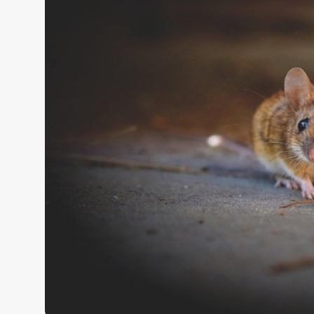
Жаңалықтар
Қоғам
Спорт
Әлем
Журналистік зерттеу
Қазақ тілі