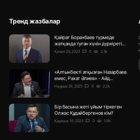
Тренд жазбалар
Қайрат Боранбаев түрмеде
жатқанда туған күнін дүркіреті...
Қазан 26, 2023
0
2.3k
chat_bubble
visibility
«Алтынбекті атқызған Назарбаев
емес, Рахат Әлиев» - Айд...
Наурыз 26, 2025
0
2.2k
chat_bubble
visibility
Бір басына жеті ұйым тіркеген
Олжас Құдайбергенов кім?
Қараша 10, 2023
0
1.9k
chat_bubble
visibility