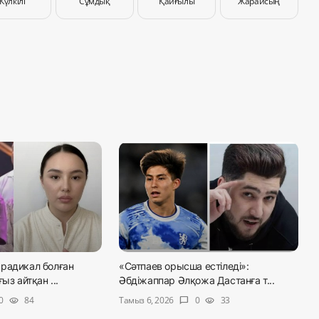
Күлкілі
Сұмдық
Қайғылы
Жарайсың
радикал болған
«Сәтпаев орысша естіледі»:
ыз айтқан ...
Әбдіжаппар Әлқожа Дастанға т...
Тамыз 6, 2026
0
84
0
33
visibility
chat_bubble
visibility