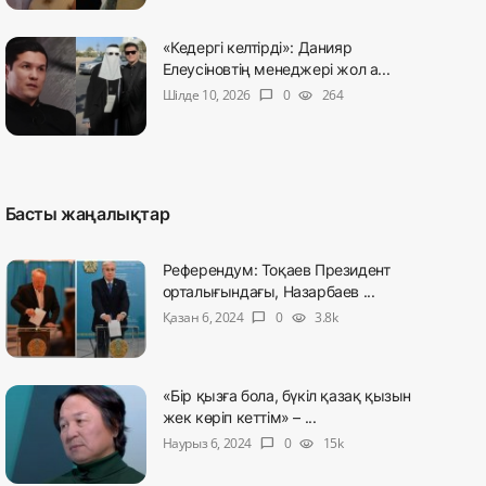
«Кедергі келтірді»: Данияр
Елеусіновтің менеджері жол а...
Шілде 10, 2026
0
264
chat_bubble
visibility
Басты жаңалықтар
Референдум: Тоқаев Президент
орталығындағы, Назарбаев ...
Қазан 6, 2024
0
3.8k
chat_bubble
visibility
«Бір қызға бола, бүкіл қазақ қызын
жек көріп кеттім» – ...
Наурыз 6, 2024
0
15k
chat_bubble
visibility