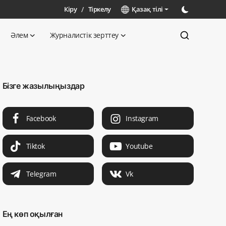
Кіру
/
Тіркелу
Қазақ тілі
Әлем
Журналистік зерттеу
Бізге жазылыңыздар
Facebook
Instagram
Tiktok
Youtube
Telegram
Vk
Ең көп оқылған