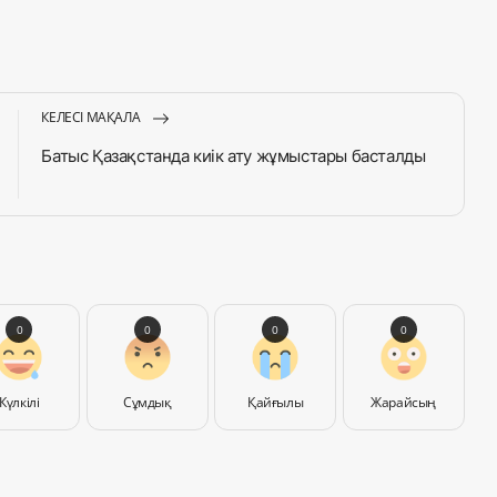
КЕЛЕСІ МАҚАЛА
Батыс Қазақстанда киік ату жұмыстары басталды
0
0
0
0
Күлкілі
Сұмдық
Қайғылы
Жарайсың