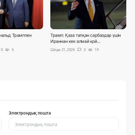
нальд Трамппен
Трамп: Қаза тапқан сарбаздар үшін
Ираннан кек алмай қой...
Шілде 21, 2026
0
6
0
19
visibility
chat_bubble
visibility
Электрондық пошта