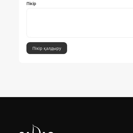
Пікір
Пікір қалдыру