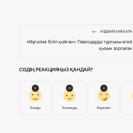
АЛДЫҢҒЫ МАҚАЛА
«Мұғалімі біліп қойған»: Павлодарда тұрғыны өгей
қызын зорлаған
СІЗДІҢ РЕАКЦИЯҢЫЗ ҚАНДАЙ?
0
0
0
Ұнады
Ұнамады
Керемет