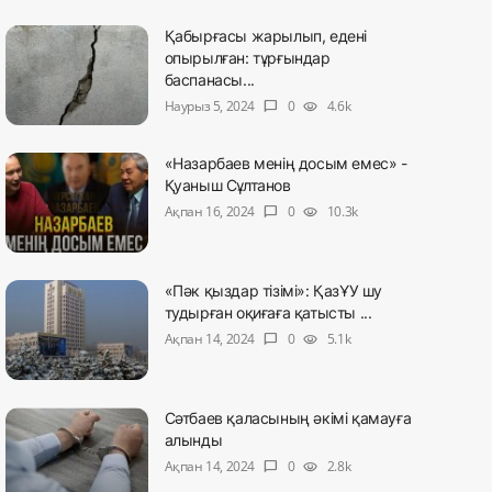
Қабырғасы жарылып, едені
опырылған: тұрғындар
баспанасы...
Наурыз 5, 2024
0
4.6k
chat_bubble
visibility
«Назарбаев менің досым емес» -
Қуаныш Сұлтанов
Ақпан 16, 2024
0
10.3k
chat_bubble
visibility
«Пәк қыздар тізімі»: ҚазҰУ шу
тудырған оқиғаға қатысты ...
Ақпан 14, 2024
0
5.1k
chat_bubble
visibility
Сәтбаев қаласының әкімі қамауға
алынды
Ақпан 14, 2024
0
2.8k
chat_bubble
visibility