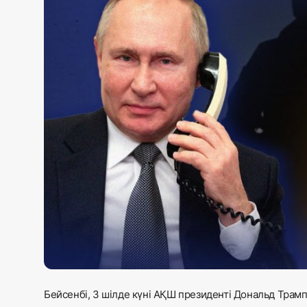
Жаңалықтар
Қоғам
Спорт
Әлем
Журналистік зерттеу
Қазақ тілі
Бейсенбі, 3 шілде күні АҚШ президенті Дональд Трам