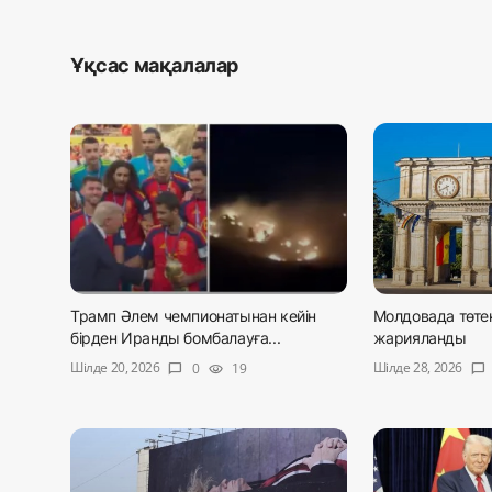
Ұқсас мақалалар
Трамп Әлем чемпионатынан кейін
Молдовада төте
бірден Иранды бомбалауға...
жарияланды
Шілде 20, 2026
Шілде 28, 2026
0
19
chat_bubble
visibility
chat_bubble