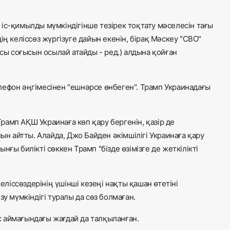
іс-қимылды мүмкіндігінше тезірек тоқтату мәселесін тағы
ің келіссөз жүргізуге дайын екенін, бірақ Мәскеу "СВО"
рсы соғысын осылай атайды - ред.) алдына қойған
лефон әңгімесінен "ешнәрсе өнбеген". Трамп Украинадағы
амп АҚШ Украинаға көп қару бергенін, қазір де
 айтты. Алайда, Джо Байден әкімшілігі Украинаға қару
ғы билікті сөккен Трамп "бізде өзімізге де жеткілікті
іссөздерінің үшінші кезеңі нақты қашан өтетіні
у мүмкіндігі туралы да сөз болмаған.
 аймағындағы жағдай да талқыланған.