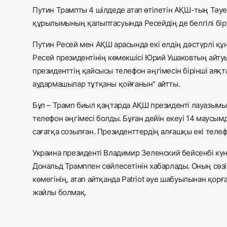
Путин Трампты 4 шілдеде атап өтілетін АҚШ-тың Тәуе
құрылымының қалыптасуында Ресейдің де белгілі бір 
Путин Ресей мен АҚШ арасында екі елдің дәстүрлі қ
Ресей президентінің көмекшісі Юрий Ушаковтың айтуы
президенттің қайсысы телефон әңгімесін бірінші аяқт
аудармашылар тұтқаны қойғанын" айтты.
Бұл – Трамп биыл қаңтарда АҚШ президенті лауазымын
телефон әңгімесі болды. Бұған дейін екеуі 14 маусы
сағатқа созылған. Президенттердің алғашқы екі телефо
Украина президенті Владимир Зеленский бейсенбі кү
Дональд Трамппен сөйлесетінін хабарлады. Оның сөзі
көмегінің, атап айтқанда Patriot әуе шабуылынан қо
жайлы болмақ.