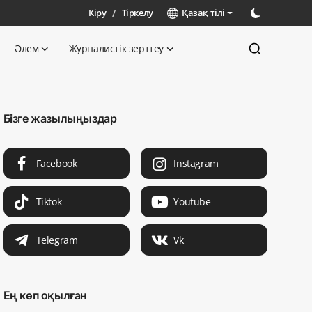
Кіру
/
Тіркелу
Қазақ тілі
Әлем
Журналистік зерттеу
Бізге жазылыңыздар
Facebook
Instagram
Tiktok
Youtube
Telegram
Vk
Ең көп оқылған