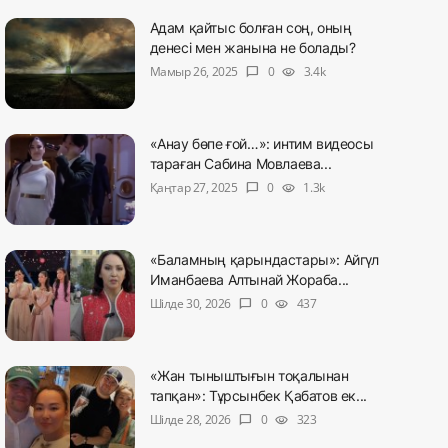
Адам қайтыс болған соң, оның
денесі мен жанына не болады?
Мамыр 26, 2025
0
3.4k
chat_bubble
visibility
«Анау бөпе ғой…»: интим видеосы
тараған Сабина Мовлаева...
Қаңтар 27, 2025
0
1.3k
chat_bubble
visibility
«Баламның қарындастары»: Айгүл
Иманбаева Алтынай Жораба...
Шілде 30, 2026
0
437
chat_bubble
visibility
«Жан тыныштығын тоқалынан
тапқан»: Тұрсынбек Қабатов ек...
Шілде 28, 2026
0
323
chat_bubble
visibility