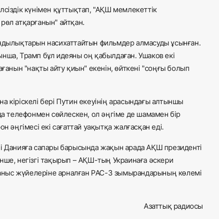
лсіздік күнімен құттықтап, "АҚШ мемлекеттік
рөл атқарғанын" айтқан.
ұндылықтарын насихаттайтын фильмдер алмасуды ұсынған.
нша, Трамп бұл идеяны оң қабылдаған. Ушаков екі
ағанын "нақты айту қиын" екенін, өйткені "соңғы болып
а кіріскелі бері Путин екеуінің арасындағы алтыншы
мда телефонмен сөйлескен, ол әңгіме де шамамен бір
н әңгімесі екі сағаттай уақытқа жалғасқан еді.
ні Данияға сапары барысында жақын арада АҚШ президенті
нше, негізгі тақырып – АҚШ-тың Украинаға әскери
рғаныс жүйелеріне арналған PAC-3 зымырандарының көлемі
Азаттық радиосы