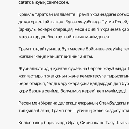
сағатқа жуық сөйлескен.
Кремль таратқан мәліметте Трамп Украинадағы соғыс 
да көтергені айтылған. Бұған жауабында Путин Ресейд
(арнаулы әскери операция, Ресей билігі Украинаға қа
мақсаттардан бас тартпайтынын мәлімдеген.
Трамптың айтуынша, бұл мәселе бойынша екеуінің те
жағдай "көңіл көншітпейтінін" айтты.
Журналистердің қойған сұрағына берген жауабында Тр
жалғастырып жатқанын және көмектесуге тырысатынын
бере отырып, "елді қару-жарақсыз қалдырды" деп бұрын
қару барына сенімді болуымыз керек" деп мәлімдеді.
Ресей мен Украина делегацияларының Стамбұлдағы кел
талқыланбаған, Трамп пен Путиннің жеке кездесу өткіз
Келіссөздер барысында Иран, Сирия және Таяу Шығыс