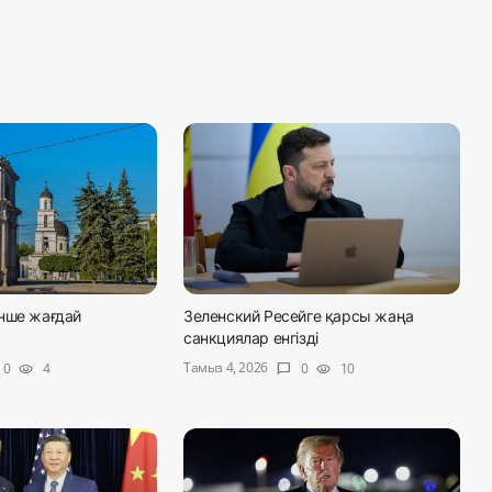
нше жағдай
Зеленский Ресейге қарсы жаңа
санкциялар енгізді
Тамыз 4, 2026
0
4
0
10
visibility
chat_bubble
visibility