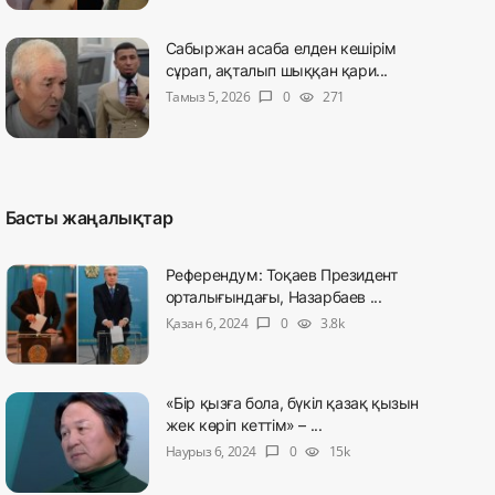
Сабыржан асаба елден кешірім
сұрап, ақталып шыққан қари...
Тамыз 5, 2026
0
271
chat_bubble
visibility
Басты жаңалықтар
Референдум: Тоқаев Президент
орталығындағы, Назарбаев ...
Қазан 6, 2024
0
3.8k
chat_bubble
visibility
«Бір қызға бола, бүкіл қазақ қызын
жек көріп кеттім» – ...
Наурыз 6, 2024
0
15k
chat_bubble
visibility