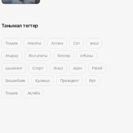
Танымал тегтер
Тоқаев
Алматы
Астана
Сот
әнші
Атырау
Жол апаты
блогер
отбасы
шымкент
Спорт
Әнші
иран
Ресей
Бишімбаев
Қылмыс
Президент
Өрт
Тоқаев
Ақтөбе