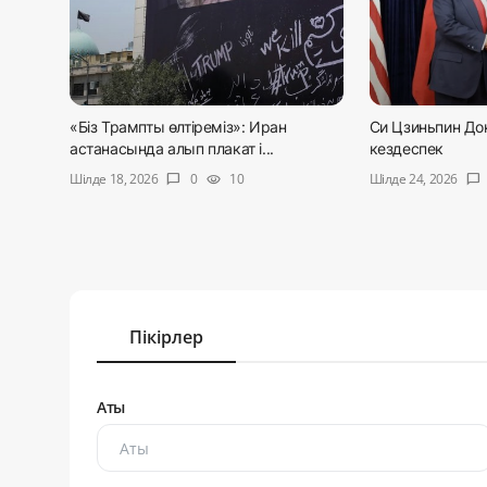
«Біз Трампты өлтіреміз»: Иран
Си Цзиньпин До
астанасында алып плакат і...
кездеспек
Шілде 18, 2026
Шілде 24, 2026
0
10
chat_bubble
visibility
chat_bubble
Пікірлер
Аты