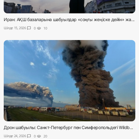
Иран: АҚШ базаларына шабуылдар «соңғы жеңіске дейін» жа...
Шілде 15, 2026
chat_bubble
0
visibility
10
Дрон шабуылы: Санкт-Петербург пен Симферопольдегі Wildb...
Шілде 24, 2026
chat_bubble
0
visibility
20