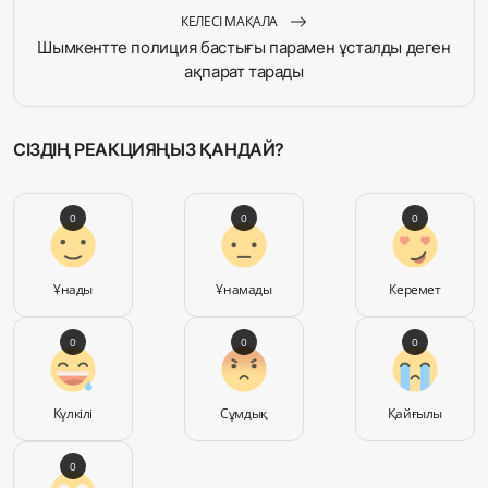
КЕЛЕСІ МАҚАЛА
Шымкентте полиция бастығы парамен ұсталды деген
ақпарат тарады
СІЗДІҢ РЕАКЦИЯҢЫЗ ҚАНДАЙ?
0
0
0
Ұнады
Ұнамады
Керемет
0
0
0
Күлкілі
Сұмдық
Қайғылы
0