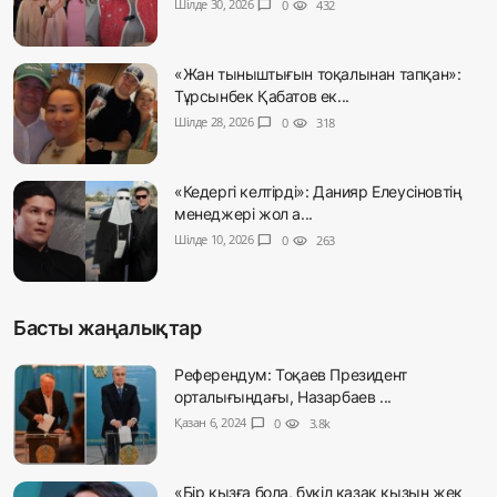
Шілде 30, 2026
chat_bubble
0
visibility
432
«Жан тыныштығын тоқалынан тапқан»:
Тұрсынбек Қабатов ек...
Шілде 28, 2026
chat_bubble
0
visibility
318
«Кедергі келтірді»: Данияр Елеусіновтің
менеджері жол а...
Шілде 10, 2026
chat_bubble
0
visibility
263
Басты жаңалықтар
Референдум: Тоқаев Президент
орталығындағы, Назарбаев ...
Қазан 6, 2024
chat_bubble
0
visibility
3.8k
«Бір қызға бола, бүкіл қазақ қызын жек