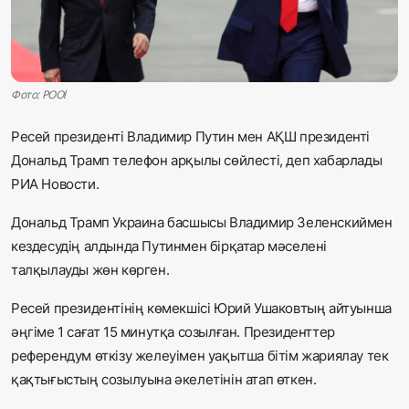
Жаңалықтар
Қоғам
Фото: POOl
Спорт
Ресей президенті Владимир Путин мен АҚШ президенті
Әлем
Дональд Трамп телефон арқылы сөйлесті, деп хабарлады
РИА Новости.
Журналистік зерттеу
Дональд Трамп Украина басшысы Владимир Зеленскиймен
кездесудің алдында Путинмен бірқатар мәселені
Қазақ тілі
талқылауды жөн көрген.
Ресей президентінің көмекшісі Юрий Ушаковтың айтуынша
әңгіме 1 сағат 15 минутқа созылған. Президенттер
референдум өткізу желеуімен уақытша бітім жариялау тек
қақтығыстың созылуына әкелетінін атап өткен.