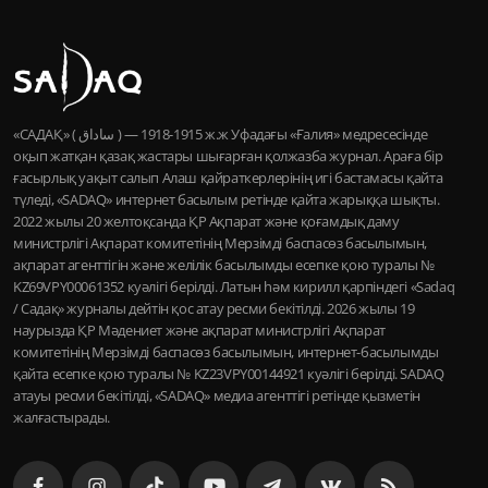
«САДАҚ» ( ساداق ) — 1915-1918 ж.ж Уфадағы «Ғалия» медресесінде
оқып жатқан қазақ жастары шығарған қолжазба журнал. Араға бір
ғасырлық уақыт салып Алаш қайраткерлерінің игі бастамасы қайта
түледі, «SADAQ» интернет басылым ретінде қайта жарыққа шықты.
2022 жылы 20 желтоқсанда ҚР Ақпарат және қоғамдық даму
министрлігі Ақпарат комитетінің Мерзімді баспасөз басылымын,
ақпарат агенттігін және желілік басылымды есепке қою туралы №
KZ69VPY00061352 куәлігі берілді. Латын һәм кирилл қарпіндегі «Sadaq
/ Садақ» журналы дейтін қос атау ресми бекітілді. 2026 жылы 19
наурызда ҚР Мәдениет және ақпарат министрлігі Ақпарат
комитетінің Мерзімді баспасөз басылымын, интернет-басылымды
қайта есепке қою туралы № KZ23VPY00144921 куәлігі берілді. SADAQ
атауы ресми бекітілді, «SADAQ» медиа агенттігі ретінде қызметін
жалғастырады.