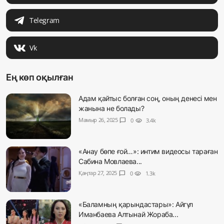
Telegram
Vk
Ең көп оқылған
Адам қайтыс болған соң, оның денесі мен
жанына не болады?
Мамыр 26, 2025
chat_bubble
0
visibility
3.4k
«Анау бөпе ғой…»: интим видеосы тараған
Сабина Мовлаева...
Қаңтар 27, 2025
chat_bubble
0
visibility
1.3k
«Баламның қарындастары»: Айгүл
Иманбаева Алтынай Жораба...