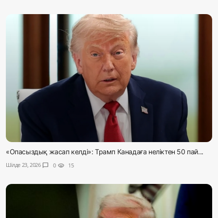
«Опасыздық жасап келді»: Трамп Канадаға неліктен 50 пай...
Шілде 23, 2026
chat_bubble
0
visibility
15