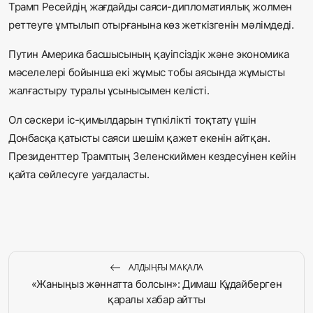
Трамп Ресейдің жағдайды саяси-дипломатиялық жолмен
реттеуге ұмтылып отырғанына көз жеткізгенін мәлімдеді.
Путин Америка басшысының қауіпсіздік және экономика
мәселелері бойынша екі жұмыс тобы аясында жұмысты
жалғастыру туралы ұсынысымен келісті.
Ол сәскери іс-қимылдарын түпкілікті тоқтату үшін
Донбасқа қатысты саяси шешім қажет екенін айтқан.
Президенттер Трамптың Зеленскиймен кездесуінен кейін
қайта сөйлесуге уағдаласты.
АЛДЫҢҒЫ МАҚАЛА
«Жаныңыз жәннатта болсын»: Димаш Құдайберген
қаралы хабар айтты