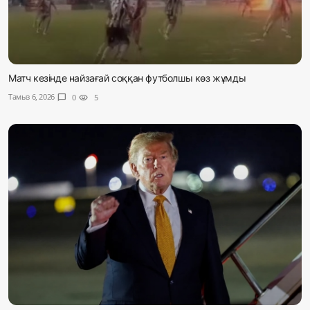
Матч кезінде найзағай соққан футболшы көз жұмды
Тамыз 6, 2026
chat_bubble
0
visibility
5