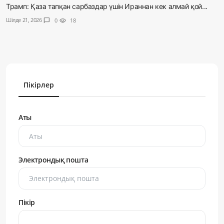
Трамп: Қаза тапқан сарбаздар үшін Ираннан кек алмай қой...
Шілде 21, 2026
chat_bubble
0
visibility
18
Пікірлер
Аты
Электрондық пошта
Пікір