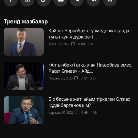
Тренд жазбалар
Қайрат Боранбаев түрмеде жатқанда
туған күнін дүркіреті...
Қазан 26, 2023
chat_bubble
0
visibility
2.3k
«Алтынбекті атқызған Назарбаев емес,
Рахат Әлиев» - Айд...
Наурыз 26, 2025
chat_bubble
0
visibility
2.2k
Бір басына жеті ұйым тіркеген Олжас
Құдайбергенов кім?
Қараша 10, 2023
chat_bubble
0
visibility
1.9k