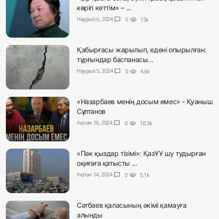
көріп кеттім» – ...
Наурыз 6, 2024
chat_bubble
0
visibility
15k
Қабырғасы жарылып, едені опырылған:
тұрғындар баспанасы...
Наурыз 5, 2024
chat_bubble
0
visibility
4.6k
«Назарбаев менің досым емес» - Қуаныш
Сұлтанов
Ақпан 16, 2024
chat_bubble
0
visibility
10.3k
«Пәк қыздар тізімі»: ҚазҰУ шу тудырған
оқиғаға қатысты ...
Ақпан 14, 2024
chat_bubble
0
visibility
5.1k
Сәтбаев қаласының әкімі қамауға
алынды