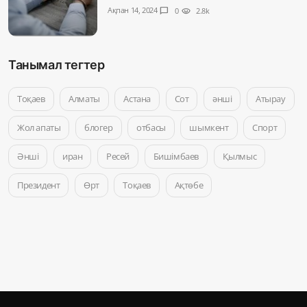
Ақпан 14, 2024
chat_bubble
0
visibility
2.8k
Танымал тегтер
Тоқаев
Алматы
Астана
Сот
әнші
Атырау
Жол апаты
блогер
отбасы
шымкент
Спорт
Әнші
иран
Ресей
Бишімбаев
Қылмыс
Президент
Өрт
Тоқаев
Ақтөбе