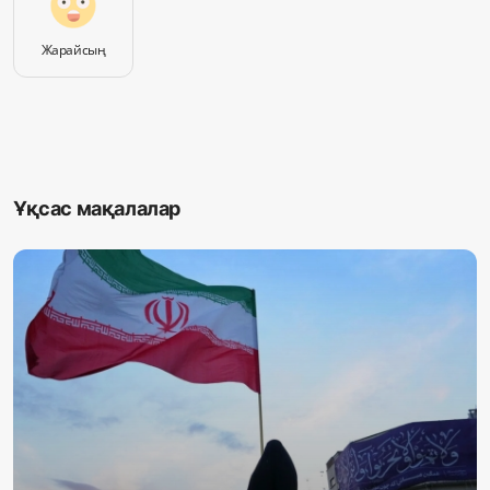
Жарайсың
Ұқсас мақалалар