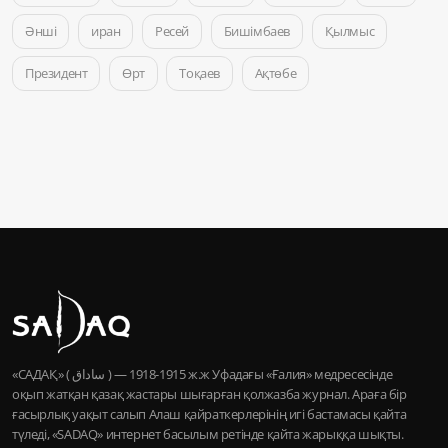
Әнші
иран
Ресей
Бишімбаев
Қылмыс
Президент
Өрт
Тоқаев
Ақтөбе
«САДАҚ» ( ساداق ) — 1915-1918 ж.ж Уфадағы «Ғалия» медресесінде
оқып жатқан қазақ жастары шығарған қолжазба журнал. Араға бір
ғасырлық уақыт салып Алаш қайраткерлерінің игі бастамасы қайта
түледі, «SADAQ» интернет басылым ретінде қайта жарыққа шықты.