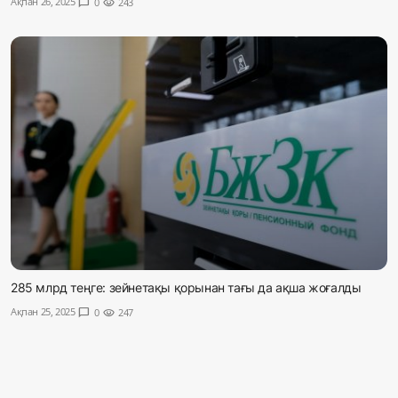
Ақпан 26, 2025
chat_bubble
0
visibility
243
Жаңалықтар
Қоғам
Спорт
Әлем
Журналистік зерттеу
Қазақ тілі
285 млрд теңге: зейнетақы қорынан тағы да ақша жоғалды
Ақпан 25, 2025
chat_bubble
0
visibility
247