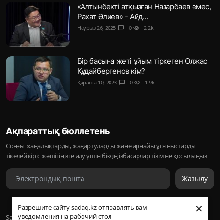
«Алтынбекті атқызған Назарбаев емес,
Рахат Әлиев» - Айд...
Наурыз 26, 2025
chat_bubble
0
visibility
2.2k
Бір басына жеті ұйым тіркеген Олжас
Құдайбергенов кім?
Қараша 10, 2023
chat_bubble
0
visibility
1.9k
Ақпараттық бюллетень
Соңғы жаңалықтарды, жаңартуларды және арнайы ұсыныстарды
тікелей кіріс жәшігіңізге алу үшін біздің ізбасарлар тізіміне қосылыңыз
Жазылу
×
Разрешите сайту sadaq.kz отправлять вам
уведомления на рабочий стол
Sadaq © 2026, Inc. | ᛢᚣᚦᚣᛟ | Барлық құқықтары қорғалған