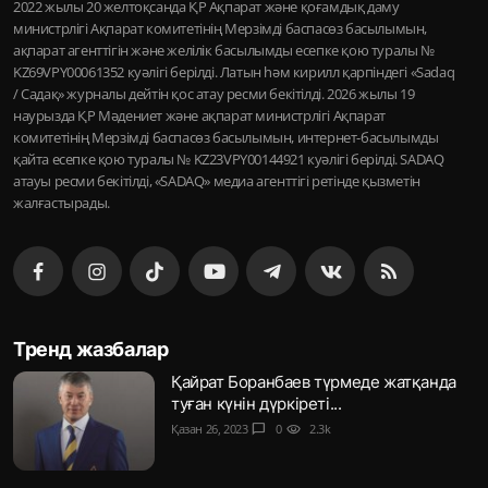
2022 жылы 20 желтоқсанда ҚР Ақпарат және қоғамдық даму
министрлігі Ақпарат комитетінің Мерзімді баспасөз басылымын,
ақпарат агенттігін және желілік басылымды есепке қою туралы №
KZ69VPY00061352 куәлігі берілді. Латын һәм кирилл қарпіндегі «Sadaq
/ Садақ» журналы дейтін қос атау ресми бекітілді. 2026 жылы 19
наурызда ҚР Мәдениет және ақпарат министрлігі Ақпарат
комитетінің Мерзімді баспасөз басылымын, интернет-басылымды
қайта есепке қою туралы № KZ23VPY00144921 куәлігі берілді. SADAQ
атауы ресми бекітілді, «SADAQ» медиа агенттігі ретінде қызметін
жалғастырады.
Тренд жазбалар
Қайрат Боранбаев түрмеде жатқанда
туған күнін дүркіреті...
Қазан 26, 2023
chat_bubble
0
visibility
2.3k