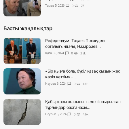
Тамыз 5, 2026
chat_bubble
0
visibility
271
Басты жаңалықтар
Референдум: Тоқаев Президент
орталығындағы, Назарбаев ...
Қазан 6, 2024
chat_bubble
0
visibility
3.8k
«Бір қызға бола, бүкіл қазақ қызын жек
көріп кеттім» – ...
Наурыз 6, 2024
chat_bubble
0
visibility
15k
Қабырғасы жарылып, едені опырылған:
тұрғындар баспанасы...
Наурыз 5, 2024
chat_bubble
0
visibility
4.6k