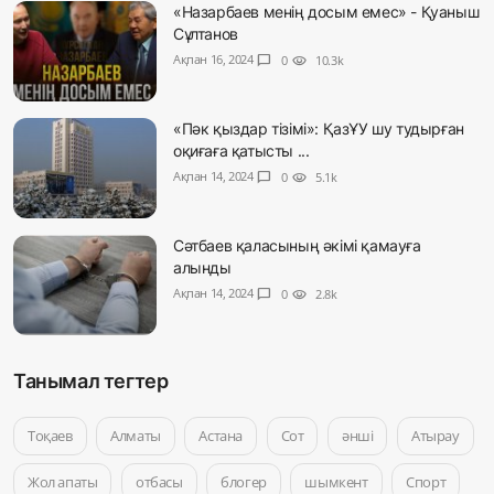
«Назарбаев менің досым емес» - Қуаныш
Сұлтанов
Ақпан 16, 2024
chat_bubble
0
visibility
10.3k
«Пәк қыздар тізімі»: ҚазҰУ шу тудырған
оқиғаға қатысты ...
Ақпан 14, 2024
chat_bubble
0
visibility
5.1k
Сәтбаев қаласының әкімі қамауға
алынды
Ақпан 14, 2024
chat_bubble
0
visibility
2.8k
Танымал тегтер
Тоқаев
Алматы
Астана
Сот
әнші
Атырау
Жол апаты
отбасы
блогер
шымкент
Спорт