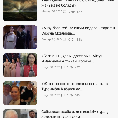
жанына не болады?
Мамыр 26, 2025
chat_bubble
0
visibility
3.4k
«Анау бөпе ғой…»: интим видеосы тараған
Сабина Мовлаева...
Қаңтар 27, 2025
chat_bubble
0
visibility
1.3k
«Баламның қарындастары»: Айгүл
Иманбаева Алтынай Жораба...
Шілде 30, 2026
chat_bubble
0
visibility
437
«Жан тыныштығын тоқалынан тапқан»:
Тұрсынбек Қабатов ек...
Шілде 28, 2026
chat_bubble
0
visibility
323
Сабыржан асаба елден кешірім сұрап,
ақталып шыққан қари...