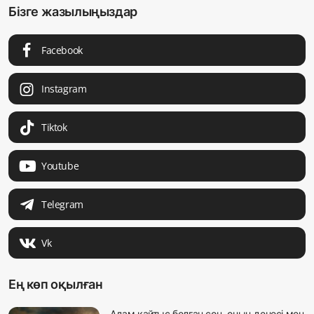
Бізге жазылыңыздар
Facebook
Instagram
Tiktok
Youtube
Telegram
Vk
Ең көп оқылған
Адам қайтыс болған соң, оның денесі мен