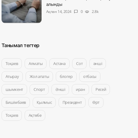
алынды
Ақпан 14, 2024
0
2.8k
chat_bubble
visibility
Танымал тегтер
Тоқаев
Алматы
Астана
Сот
әнші
Атырау
Жол апаты
блогер
отбасы
шымкент
Спорт
Әнші
иран
Ресей
Бишімбаев
Қылмыс
Президент
Өрт
Тоқаев
Ақтөбе