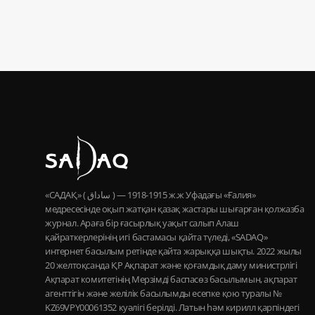
«САДАҚ» ( ساداق ) — 1915-1918 ж.ж Уфадағы «Ғалия»
медресесінде оқып жатқан қазақ жастары шығарған қолжазба
журнал. Араға бір ғасырлық уақыт салып Алаш
қайраткерлерінің игі бастамасы қайта түледі, «SADAQ»
интернет басылым ретінде қайта жарыққа шықты. 2022 жылы
20 желтоқсанда ҚР Ақпарат және қоғамдық даму министрлігі
Ақпарат комитетінің Мерзімді баспасөз басылымын, ақпарат
агенттігін және желілік басылымды есепке қою туралы №
KZ69VPY00061352 куәлігі берілді. Латын һәм кирилл қарпіндегі