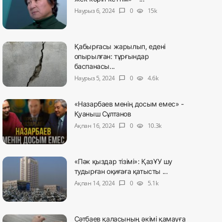
Наурыз 6, 2024
0
15k
chat_bubble
visibility
Қабырғасы жарылып, едені
опырылған: тұрғындар
баспанасы...
Наурыз 5, 2024
0
4.6k
chat_bubble
visibility
«Назарбаев менің досым емес» -
Қуаныш Сұлтанов
Ақпан 16, 2024
0
10.3k
chat_bubble
visibility
«Пәк қыздар тізімі»: ҚазҰУ шу
тудырған оқиғаға қатысты ...
Ақпан 14, 2024
0
5.1k
chat_bubble
visibility
Сәтбаев қаласының әкімі қамауға