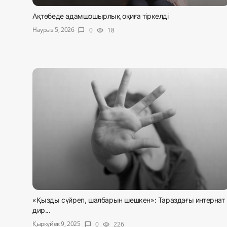
Жаңалықтар
Ақтөбеде адамшошырлық оқиға тіркелді
Наурыз 5, 2026
0
18
chat_bubble
visibility
Қоғам
Спорт
Әлем
Журналистік зерттеу
Қазақ тілі
«Қызды сүйреп, шалбарын шешкен»: Тараздағы интернат
дир...
Қыркүйек 9, 2025
0
226
chat_bubble
visibility