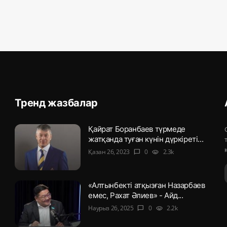
Тренд жазбалар
Қайрат Боранбаев түрмеде
жатқанда туған күнін дүркіреті...
Қазан 26, 2023
0
2.3k
chat_bubble
visibility
«Алтынбекті атқызған Назарбаев
емес, Рахат Әлиев» - Айд...
Наурыз 26, 2025
0
2.2k
chat_bubble
visibility