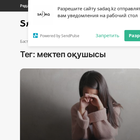
Редакциялық байланыстар
Материалдарды қолдану тәрті
Разрешите сайту sadaq.kz отправля
вам уведомления на рабочий стол
Басты бет
Саясат
Sadaq
Кіру
Тіркелу
Запретить
Раз
Powered by SendPulse
Басты бет
мектеп оқушысы
Тег: мектеп оқушысы
Басты бет
Редакциялық байланыстар
Материалдарды қолдану тәртібі
Саясат
Sadaq TV
Экономика