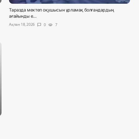
Таразда мектеп оқушысын ұрламақ болғандардың
ағайынды е...
Ақпан 18, 2026
0
7
chat_bubble
visibility