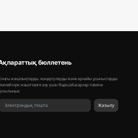
Ақпараттық бюллетень
Соңғы жаңалықтарды, жаңартуларды және арнайы ұсыныстарды
тікелей кіріс жәшігіңізге алу үшін біздің ізбасарлар тізіміне
қосылыңыз
Жазылу