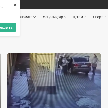
×
бі
ть
 TV
Экономика
Жаңалықтар
Қоғам
Спорт
решить