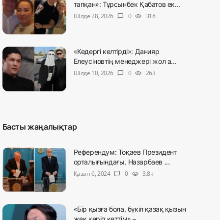
тапқан»: Тұрсынбек Қабатов ек...
Шілде 28, 2026
0
318
chat_bubble
visibility
«Кедергі келтірді»: Данияр
Елеусіновтің менеджері жол а...
Шілде 10, 2026
0
263
chat_bubble
visibility
Басты жаңалықтар
Референдум: Тоқаев Президент
орталығындағы, Назарбаев ...
Қазан 6, 2024
0
3.8k
chat_bubble
visibility
«Бір қызға бола, бүкіл қазақ қызын
жек көріп кеттім» – ...