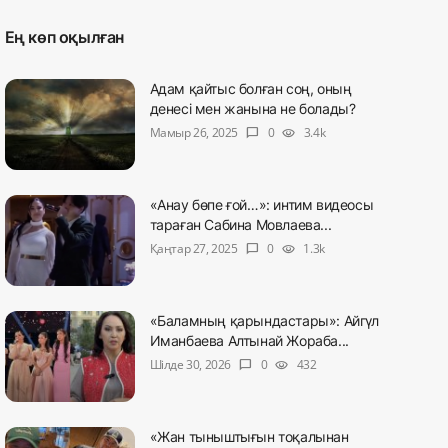
Ең көп оқылған
Адам қайтыс болған соң, оның
денесі мен жанына не болады?
Мамыр 26, 2025
0
3.4k
chat_bubble
visibility
«Анау бөпе ғой…»: интим видеосы
тараған Сабина Мовлаева...
Қаңтар 27, 2025
0
1.3k
chat_bubble
visibility
«Баламның қарындастары»: Айгүл
Иманбаева Алтынай Жораба...
Шілде 30, 2026
0
432
chat_bubble
visibility
«Жан тыныштығын тоқалынан