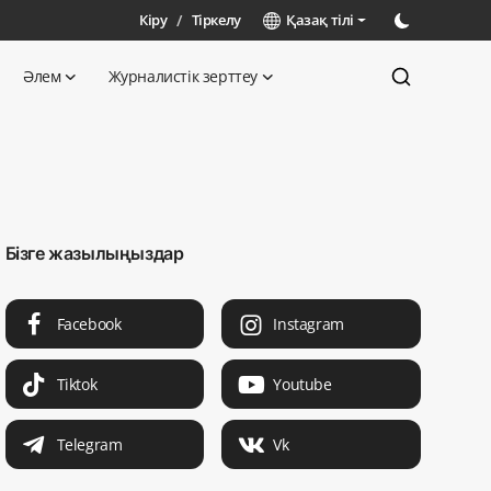
Кіру
/
Тіркелу
Қазақ тілі
Әлем
Журналистік зерттеу
Бізге жазылыңыздар
Facebook
Instagram
Tiktok
Youtube
Telegram
Vk