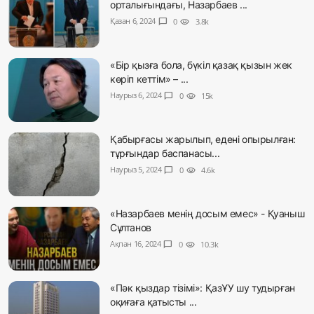
орталығындағы, Назарбаев ...
Қазан 6, 2024
chat_bubble
0
visibility
3.8k
«Бір қызға бола, бүкіл қазақ қызын жек
көріп кеттім» – ...
Наурыз 6, 2024
chat_bubble
0
visibility
15k
Қабырғасы жарылып, едені опырылған:
тұрғындар баспанасы...
Наурыз 5, 2024
chat_bubble
0
visibility
4.6k
«Назарбаев менің досым емес» - Қуаныш
Сұлтанов
Ақпан 16, 2024
chat_bubble
0
visibility
10.3k
«Пәк қыздар тізімі»: ҚазҰУ шу тудырған
оқиғаға қатысты ...