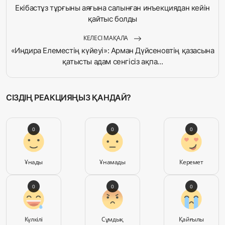
Екібастұз тұрғыны аяғына салынған инъекциядан кейін
қайтыс болды
КЕЛЕСІ МАҚАЛА
«Индира Елеместің күйеуі»: Арман Дүйсеновтің қазасына
қатысты адам сенгісіз ақпа...
СІЗДІҢ РЕАКЦИЯҢЫЗ ҚАНДАЙ?
0
0
0
Ұнады
Ұнамады
Керемет
0
0
0
Күлкілі
Сұмдық
Қайғылы