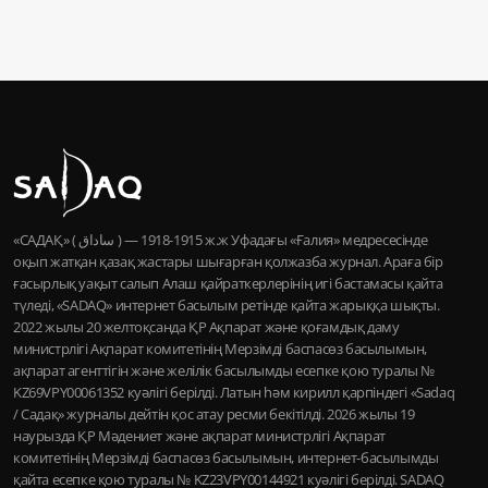
«САДАҚ» ( ساداق ) — 1915-1918 ж.ж Уфадағы «Ғалия» медресесінде
оқып жатқан қазақ жастары шығарған қолжазба журнал. Араға бір
ғасырлық уақыт салып Алаш қайраткерлерінің игі бастамасы қайта
түледі, «SADAQ» интернет басылым ретінде қайта жарыққа шықты.
2022 жылы 20 желтоқсанда ҚР Ақпарат және қоғамдық даму
министрлігі Ақпарат комитетінің Мерзімді баспасөз басылымын,
ақпарат агенттігін және желілік басылымды есепке қою туралы №
KZ69VPY00061352 куәлігі берілді. Латын һәм кирилл қарпіндегі «Sadaq
/ Садақ» журналы дейтін қос атау ресми бекітілді. 2026 жылы 19
наурызда ҚР Мәдениет және ақпарат министрлігі Ақпарат
комитетінің Мерзімді баспасөз басылымын, интернет-басылымды
қайта есепке қою туралы № KZ23VPY00144921 куәлігі берілді. SADAQ