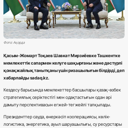
Жаңалықтар
Қоғам
Спорт
Фото: Ақорда
Әлем
Қасым-Жомарт Тоқаев Шавкат Мирзиёевке Ташкентке
Журналистік зерттеу
мемлекеттік сапармен келуге шақырғаны және дәстүрлі
қонақжайлық танытқаны үшін ризашылығын білдірді, деп
хабарлайды sadaq.kz.
Қазақ тілі
Кездесу барысында мемлекеттер басшылары қазақ-өзбек
стратегиялық серіктестігі мен одақтастығын одан әрі
дамыту перспективасын егжей-тегжейлі талқылады.
Президенттер сауда, өнеркәсіп кооперациясы, көлік-
логистика, энергетика, ауыл шаруашылығы, су ресурстары