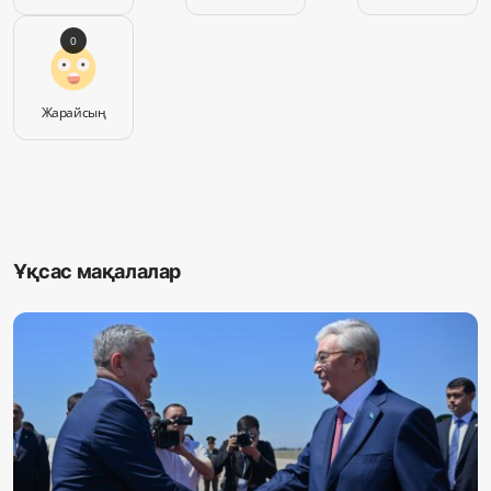
0
Жарайсың
Ұқсас мақалалар