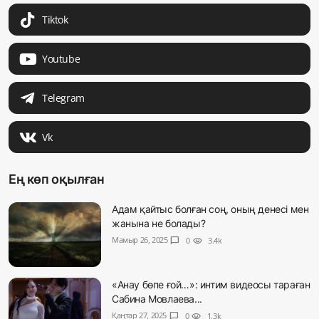
Tiktok
Youtube
Telegram
Vk
Ең көп оқылған
Адам қайтыс болған соң, оның денесі мен
жанына не болады?
Мамыр 26, 2025
chat_bubble
0
visibility
3.4k
«Анау бөпе ғой…»: интим видеосы тараған
Сабина Мовлаева...
Қаңтар 27, 2025
chat_bubble
0
visibility
1.3k