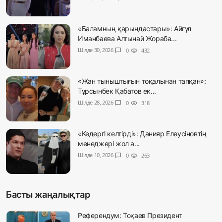
«Баламның қарындастары»: Айгүл
Иманбаева Алтынай Жораба...
Шілде 30, 2026
chat_bubble
0
visibility
432
«Жан тыныштығын тоқалынан тапқан»:
Тұрсынбек Қабатов ек...
Шілде 28, 2026
chat_bubble
0
visibility
318
«Кедергі келтірді»: Данияр Елеусіновтің
менеджері жол а...
Шілде 10, 2026
chat_bubble
0
visibility
263
Басты жаңалықтар
Референдум: Тоқаев Президент