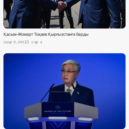
Қасым-Жомарт Тоқаев Қырғызстанға барды
Шілде 31, 2026
chat_bubble
0
visibility
8