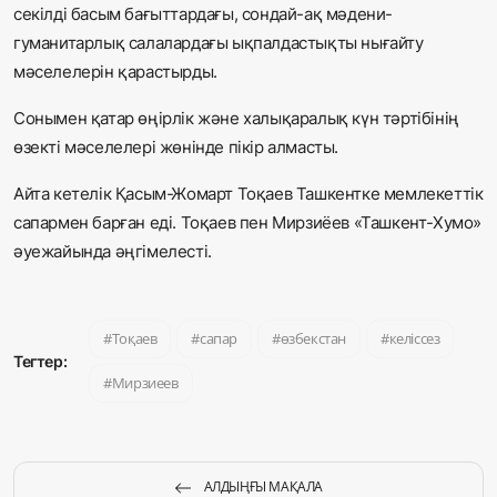
секілді басым бағыттардағы, сондай-ақ мәдени-
гуманитарлық салалардағы ықпалдастықты нығайту
мәселелерін қарастырды.
Сонымен қатар өңірлік және халықаралық күн тәртібінің
өзекті мәселелері жөнінде пікір алмасты.
Айта кетелік Қасым-Жомарт Тоқаев Ташкентке мемлекеттік
сапармен барған еді. Тоқаев пен Мирзиёев «Ташкент-Хумо»
әуежайында әңгімелесті.
Тоқаев
сапар
өзбекстан
келіссез
Тегтер:
Мирзиеев
АЛДЫҢҒЫ МАҚАЛА