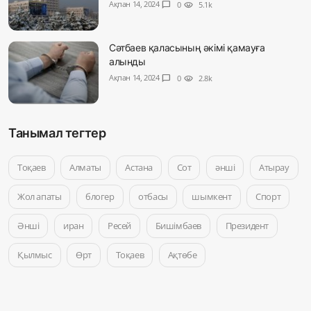
Ақпан 14, 2024
chat_bubble
0
visibility
5.1k
Сәтбаев қаласының әкімі қамауға
алынды
Ақпан 14, 2024
chat_bubble
0
visibility
2.8k
Танымал тегтер
Тоқаев
Алматы
Астана
Сот
әнші
Атырау
Жол апаты
блогер
отбасы
шымкент
Спорт
Әнші
иран
Ресей
Бишімбаев
Президент
Қылмыс
Өрт
Тоқаев
Ақтөбе