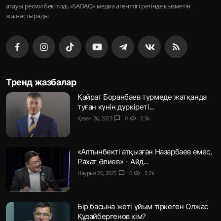
атауы ресми бекітілді, «SADAQ» медиа агенттігі ретінде қызметін
жалғастырады.
Тренд жазбалар
Қайрат Боранбаев түрмеде жатқанда
туған күнін дүркіреті...
Қазан 26, 2023
chat_bubble
0
visibility
2.3k
«Алтынбекті атқызған Назарбаев емес,
Рахат Әлиев» - Айд...
Наурыз 26, 2025
chat_bubble
0
visibility
2.2k
Бір басына жеті ұйым тіркеген Олжас
Құдайбергенов кім?