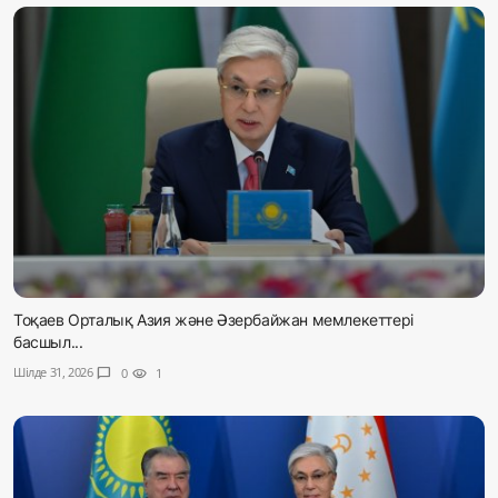
Тоқаев Орталық Азия және Әзербайжан мемлекеттері
басшыл...
Шілде 31, 2026
chat_bubble
0
visibility
1