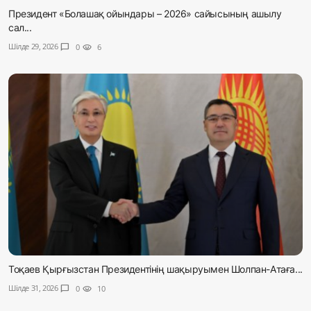
Президент «Болашақ ойындары – 2026» сайысының ашылу
сал...
Шілде 29, 2026
chat_bubble
0
visibility
6
Тоқаев Қырғызстан Президентінің шақыруымен Шолпан-Атаға...
Шілде 31, 2026
chat_bubble
0
visibility
10