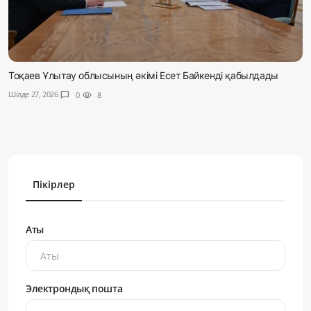
Тоқаев Ұлытау облысының әкімі Есет Байкенді қабылдады
Шілде 27, 2026
chat_bubble
0
visibility
8
Пікірлер
Аты
Электрондық пошта