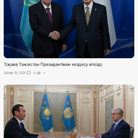
Тоқаев Тәжікстан Президентімен кездесу өткізді
Шілде 29, 2026
chat_bubble
0
visibility
1