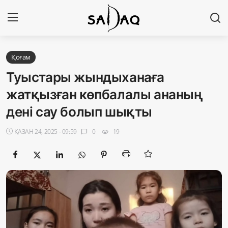
Кіру
Тіркелу
Қоғам
Туыстары жындыханаға
Басты бет
жатқызған көпбалалы ананың
дені сау болып шықты
Редакциялық байланыстар
ҚАЗАН 24, 2025 - 09:59
0
19
chat_bubble
visibility
Материалдарды қолдану тәртібі
Саясат
Sadaq TV
Экономика