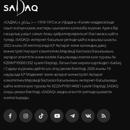
«САДАҚ» ( ساداق ) — 1915-1918 ж.ж Уфадағы «Ғалия» медресесінде
оқып жатқан қазақ жастары шығарған қолжазба журнал. Араға бір
ғасырлық уақыт салып Алаш қайраткерлерінің игі бастамасы қайта
түледі, «SADAQ» интернет басылым ретінде қайта жарыққа шықты.
2022 жылы 20 желтоқсанда ҚР Ақпарат және қоғамдық даму
министрлігі Ақпарат комитетінің Мерзімді баспасөз басылымын,
ақпарат агенттігін және желілік басылымды есепке қою туралы №
KZ69VPY00061352 куәлігі берілді. Латын һәм кирилл қарпіндегі «Sadaq
/ Садақ» журналы дейтін қос атау ресми бекітілді. 2026 жылы 19
наурызда ҚР Мәдениет және ақпарат министрлігі Ақпарат
комитетінің Мерзімді баспасөз басылымын, интернет-басылымды
қайта есепке қою туралы № KZ23VPY00144921 куәлігі берілді. SADAQ
атауы ресми бекітілді, «SADAQ» медиа агенттігі ретінде қызметін
жалғастырады.