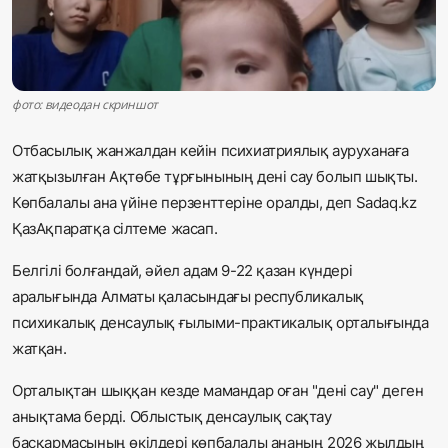
Жаңалықтар
Қоғам
фото: видеодан скриншот
Спорт
Отбасылық жанжалдан кейін психиатриялық ауруханаға
Әлем
жатқызылған Ақтөбе тұрғынының дені сау болып шықты.
Көпбалалы ана үйіне перзенттеріне оралды, деп Sadaq.kz
Журналистік зерттеу
ҚазАқпаратқа сілтеме жасап.
Белгілі болғандай, әйел адам 9-22 қазан күндері
Қазақ тілі
аралығында Алматы қаласындағы республикалық
психикалық денсаулық ғылыми-практикалық орталығында
жатқан.
Орталықтан шыққан кезде мамандар оған "дені сау" деген
анықтама берді. Облыстық денсаулық сақтау
басқармасының өкілдері көпбалалы ананың 2026 жылдың