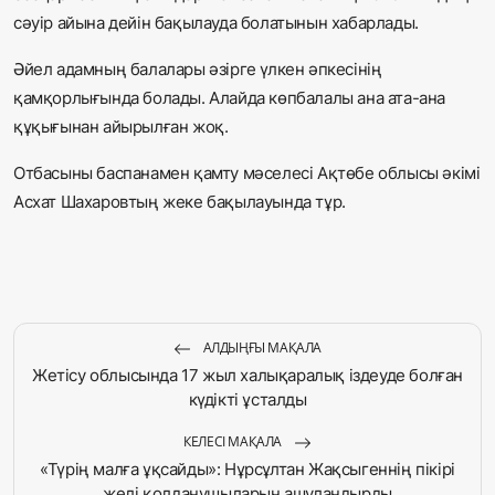
сәуір айына дейін бақылауда болатынын хабарлады.
Әйел адамның балалары әзірге үлкен әпкесінің
қамқорлығында болады. Алайда көпбалалы ана ата-ана
құқығынан айырылған жоқ.
Отбасыны баспанамен қамту мәселесі Ақтөбе облысы әкімі
Асхат Шахаровтың жеке бақылауында тұр.
АЛДЫҢҒЫ МАҚАЛА
Жетісу облысында 17 жыл халықаралық іздеуде болған
күдікті ұсталды
КЕЛЕСІ МАҚАЛА
«Түрің малға ұқсайды»: Нұрсұлтан Жақсыгеннің пікірі
желі қолданушыларын ашуландырды