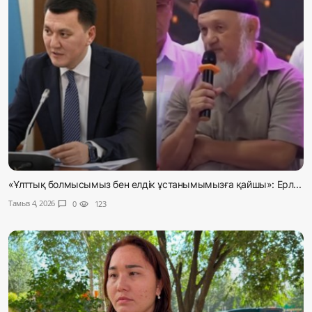
«Ұлттық болмысымыз бен елдік ұстанымымызға қайшы»: Ерл...
Тамыз 4, 2026
chat_bubble
0
visibility
123