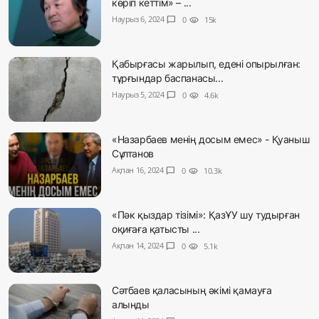
көріп кеттім» – ...
Наурыз 6, 2024
chat_bubble
0
visibility
15k
Қабырғасы жарылып, едені опырылған:
тұрғындар баспанасы...
Наурыз 5, 2024
chat_bubble
0
visibility
4.6k
«Назарбаев менің досым емес» - Қуаныш
Сұлтанов
Ақпан 16, 2024
chat_bubble
0
visibility
10.3k
«Пәк қыздар тізімі»: ҚазҰУ шу тудырған
оқиғаға қатысты ...
Ақпан 14, 2024
chat_bubble
0
visibility
5.1k
Сәтбаев қаласының әкімі қамауға
алынды