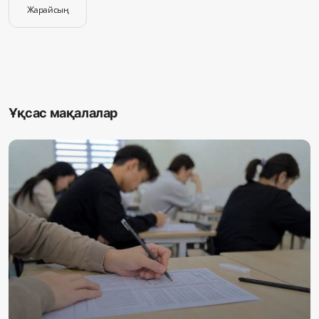
Жарайсың
Ұқсас мақалалар