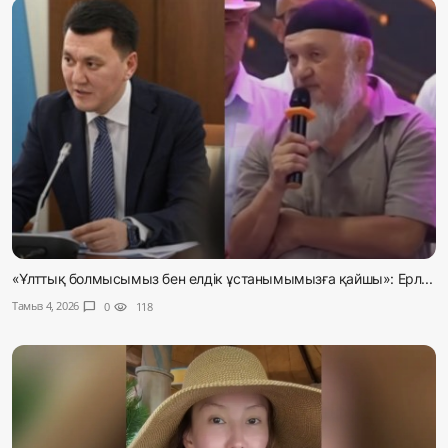
«Ұлттық болмысымыз бен елдік ұстанымымызға қайшы»: Ерл...
Тамыз 4, 2026
chat_bubble
0
visibility
118