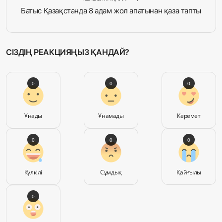
Батыс Қазақстанда 8 адам жол апатынан қаза тапты
СІЗДІҢ РЕАКЦИЯҢЫЗ ҚАНДАЙ?
0
0
0
Ұнады
Ұнамады
Керемет
0
0
0
Күлкілі
Сұмдық
Қайғылы
0