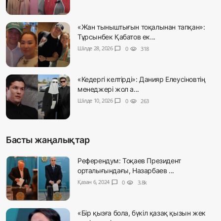
«Жан тыныштығын тоқалынан тапқан»:
Тұрсынбек Қабатов ек...
Шілде 28, 2026
chat_bubble
0
visibility
318
«Кедергі келтірді»: Данияр Елеусіновтің
менеджері жол а...
Шілде 10, 2026
chat_bubble
0
visibility
263
Басты жаңалықтар
Референдум: Тоқаев Президент
орталығындағы, Назарбаев ...
Қазан 6, 2024
chat_bubble
0
visibility
3.8k
«Бір қызға бола, бүкіл қазақ қызын жек