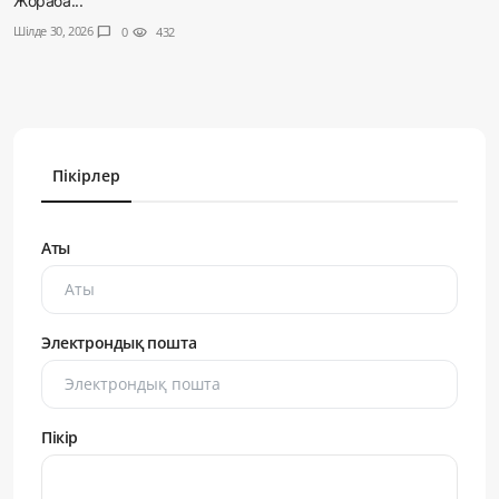
Жораба...
Шілде 30, 2026
chat_bubble
0
visibility
432
Пікірлер
Аты
Электрондық пошта
Пікір