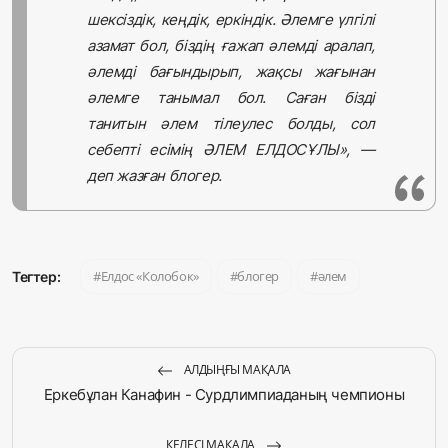
шексіздік, кеңдік, еркіндік. Әлемге үлгілі
азамат бол, біздің ғажап әлемді аралап,
әлемді бағындырып, жақсы жағынан
әлемге танымал бол. Саған бізді
танитын әлем тілеулес болды, сол
себепті есімің ӘЛЕМ ЕЛДОСҰЛЫ», —
деп жазған блогер.
Елдос «Колобок»
блогер
әлем
Тегтер:
АЛДЫҢҒЫ МАҚАЛА
Еркебұлан Канафин - Сурдлимпиаданың чемпионы
КЕЛЕСІ МАҚАЛА