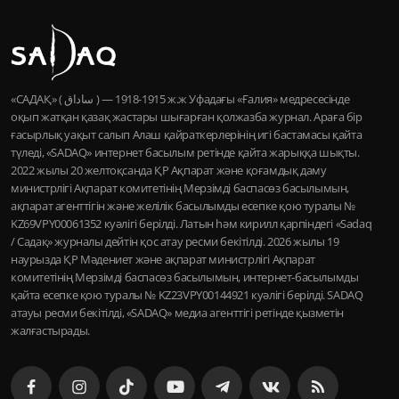
«САДАҚ» ( ساداق ) — 1915-1918 ж.ж Уфадағы «Ғалия» медресесінде
оқып жатқан қазақ жастары шығарған қолжазба журнал. Араға бір
ғасырлық уақыт салып Алаш қайраткерлерінің игі бастамасы қайта
түледі, «SADAQ» интернет басылым ретінде қайта жарыққа шықты.
2022 жылы 20 желтоқсанда ҚР Ақпарат және қоғамдық даму
министрлігі Ақпарат комитетінің Мерзімді баспасөз басылымын,
ақпарат агенттігін және желілік басылымды есепке қою туралы №
KZ69VPY00061352 куәлігі берілді. Латын һәм кирилл қарпіндегі «Sadaq
/ Садақ» журналы дейтін қос атау ресми бекітілді. 2026 жылы 19
наурызда ҚР Мәдениет және ақпарат министрлігі Ақпарат
комитетінің Мерзімді баспасөз басылымын, интернет-басылымды
қайта есепке қою туралы № KZ23VPY00144921 куәлігі берілді. SADAQ
атауы ресми бекітілді, «SADAQ» медиа агенттігі ретінде қызметін
жалғастырады.