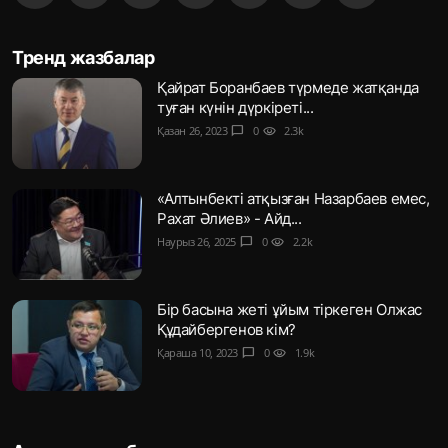
Тренд жазбалар
Қайрат Боранбаев түрмеде жатқанда
туған күнін дүркіреті...
Қазан 26, 2023
chat_bubble
0
visibility
2.3k
«Алтынбекті атқызған Назарбаев емес,
Рахат Әлиев» - Айд...
Наурыз 26, 2025
chat_bubble
0
visibility
2.2k
Бір басына жеті ұйым тіркеген Олжас
Құдайбергенов кім?
Қараша 10, 2023
chat_bubble
0
visibility
1.9k