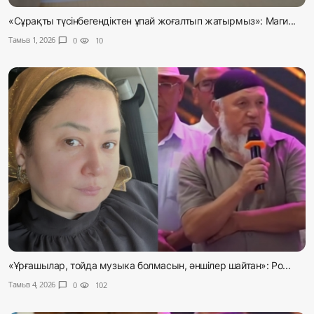
«Сұрақты түсінбегендіктен ұпай жоғалтып жатырмыз»: Маги...
Тамыз 1, 2026
chat_bubble
0
visibility
10
«Ұрғашылар, тойда музыка болмасын, әншілер шайтан»: Ро...
Тамыз 4, 2026
chat_bubble
0
visibility
102