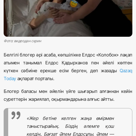
Жаңалықтар
Қоғам
Спорт
Фото: видеодан скрин
Әлем
Белгілі блогер әрі асаба, көпшілікке Елдос «Колобок» лақап
атымен танымал Елдос Қадырханов пен әйелі көптен
Журналистік зерттеу
күткен сәбиіне ерекше есім берген, деп жазады
Qazaq
Today
ақпарат порталы.
Қазақ тілі
Блогер баласы мен әйелін үйге шығарып алғаннан кейін
суреттерін жариялап, оқырмандарына алғыс айтты.
«Жер бетіне келген жаңа өмірмен
таныстырайық. Біздің әлемге қош
келдің, Бағзат Әлем Елдосұлы. Әлем —