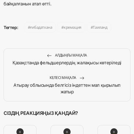
байқалғанын атап өтті.
ғибадатхана
кремация
Таиланд
Тегтер:
АЛДЫҢҒЫ МАҚАЛА
Қазақстанда фельдшерлердің жалақысы көтеріледі
КЕЛЕСІ МАҚАЛА
Атырау облысында белгісіз індеттен мал қырылып
жатыр
СІЗДІҢ РЕАКЦИЯҢЫЗ ҚАНДАЙ?
0
0
0