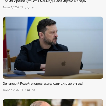
Трамп Иранға қатысты маңызды мәлімдеме жасады
Тамыз 2, 2026
chat_bubble
0
visibility
6
Зеленский Ресейге қарсы жаңа санкциялар енгізді
Тамыз 4, 2026
chat_bubble
0
visibility
10