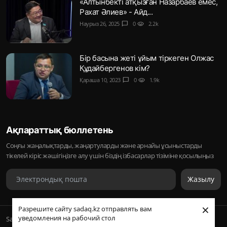
«Алтынбекті атқызған Назарбаев емес,
Рахат Әлиев» - Айд...
Наурыз 26, 2025
chat_bubble
0
visibility
2.2k
Бір басына жеті ұйым тіркеген Олжас
Құдайбергенов кім?
Қараша 10, 2023
chat_bubble
0
visibility
1.9k
Ақпараттық бюллетень
Соңғы жаңалықтарды, жаңартуларды және арнайы ұсыныстарды
тікелей кіріс жәшігіңізге алу үшін біздің ізбасарлар тізіміне қосылыңыз
Жазылу
×
Разрешите сайту sadaq.kz отправлять вам
уведомления на рабочий стол
Sadaq © 2026, Inc. | ᛢᚣᚦᚣᛟ | Барлық құқықтары қорғалған