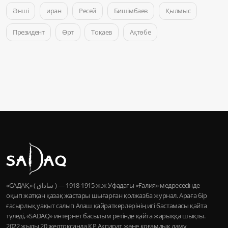
Әнші
иран
Ресей
Бишімбаев
Қылмыс
Президент
Өрт
Тоқаев
Ақтөбе
«САДАҚ» ( ساداق ) — 1915-1918 ж.ж Уфадағы «Ғалия» медресесінде
оқып жатқан қазақ жастары шығарған қолжазба журнал. Араға бір
ғасырлық уақыт салып Алаш қайраткерлерінің игі бастамасы қайта
түледі, «SADAQ» интернет басылым ретінде қайта жарыққа шықты.
2022 жылы 20 желтоқсанда ҚР Ақпарат және қоғамдық даму