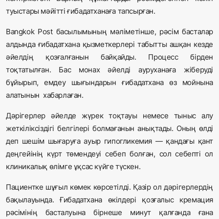
туыстары мәйітті ғибадатханаға тапсырған.
Bangkok Post басылымының мәліметінше, рәсім басталар
алдында ғибадатхана қызметкерлері табытты ашқан кезде
әйелдің қозғалғанын байқайды. Процесс бірден
тоқтатылған. Бас монах әйелді ауруханаға жіберуді
бұйырып, емдеу шығындарын ғибадатхана өз мойнына
алатынын хабарлаған.
Дәрігерлер әйелде жүрек тоқтауы немесе тыныс алу
жеткіліксіздігі белгілері болмағанын анықтады. Оның өлді
деп шешім шығаруға ауыр гипогликемия — қандағы қант
деңгейінің күрт төмендеуі себеп болған, сол себепті ол
клиникалық өлімге ұқсас күйге түскен.
Пациентке шұғыл көмек көрсетілді. Қазір ол дәрігерлердің
бақылауында. Ғибадатхана өкілдері қозғалыс кремация
рәсімінің басталуына бірнеше минут қалғанда ғана