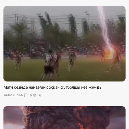
Матч кезінде найзағай соққан футболшы көз жұмды
Тамыз 6, 2026
chat_bubble
0
visibility
6