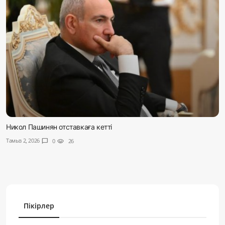
Никол Пашинян отставкаға кетті
Тамыз 2, 2026
chat_bubble
0
visibility
26
Пікірлер