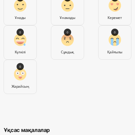
Ұнады
Ұнамады
Керемет
0
0
0
Күлкілі
Сұмдық
Қайғылы
0
Жарайсың
Ұқсас мақалалар