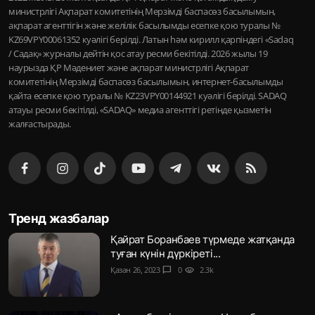
министрлігі Ақпарат комитетінің Мерзімді баспасөз басылымын,
ақпарат агенттігін және желілік басылымды есепке қою туралы №
KZ69VPY00061352 куәлігі берілді. Латын һәм кирилл қарпіндегі «Sadaq
/ Садақ» журналы дейтін қос атау ресми бекітілді. 2026 жылы 19
наурызда ҚР Мәдениет және ақпарат министрлігі Ақпарат
комитетінің Мерзімді баспасөз басылымын, интернет-басылымды
қайта есепке қою туралы № KZ23VPY00144921 куәлігі берілді. SADAQ
атауы ресми бекітілді, «SADAQ» медиа агенттігі ретінде қызметін
жалғастырады.
Тренд жазбалар
Қайрат Боранбаев түрмеде жатқанда
туған күнін дүркіреті...
Қазан 26, 2023
chat_bubble
0
visibility
2.3k