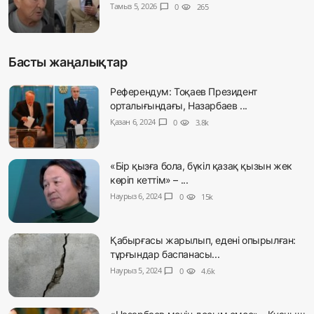
Тамыз 5, 2026
chat_bubble
0
visibility
265
Басты жаңалықтар
Референдум: Тоқаев Президент
орталығындағы, Назарбаев ...
Қазан 6, 2024
chat_bubble
0
visibility
3.8k
«Бір қызға бола, бүкіл қазақ қызын жек
көріп кеттім» – ...
Наурыз 6, 2024
chat_bubble
0
visibility
15k
Қабырғасы жарылып, едені опырылған:
тұрғындар баспанасы...
Наурыз 5, 2024
chat_bubble
0
visibility
4.6k