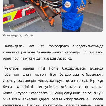
Жаңалықтар
Қоғам
Спорт
Фото: bangkokpost.com
Әлем
Таиландтағы Wat Rat Prakongtham ғибадатханасында
Журналистік зерттеу
кремация рәсіміне бірнеше минут қалғанда 65 жастағы
әйел тіріліп кеткен, деп жазады Sadaq.kz.
Қазақ тілі
Туыстары әйелді Final Home бағдарламасы аясында
табытпен алып келген. Бұл бағдарлама отбасыларға
жерлеу рәсімдерін ұйымдастыруға көмектеседі. Бір күн
бұрын жергілікті шенеуніктер отбасыға оның қайтыс
болғаны туралы хабарлаған. Інісінің айтуынша, ол соңғы үш
жыл бойы әпкесіне қарап, ресми хабарламаға еш күмән
келтірмеген. Барлық құжаттарды рәсімдегеннен кейін