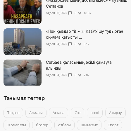
«Назарбаев менің досым емес» - Қуаныш
Сұлтанов
Ақпан 16, 2024
chat_bubble
0
visibility
10.3k
«Пәк қыздар тізімі»: ҚазҰУ шу тудырған
оқиғаға қатысты ...
Ақпан 14, 2024
chat_bubble
0
visibility
5.1k
Сәтбаев қаласының әкімі қамауға
алынды
Ақпан 14, 2024
chat_bubble
0
visibility
2.8k
Танымал тегтер
Тоқаев
Алматы
Астана
Сот
әнші
Атырау
Жол апаты
блогер
отбасы
шымкент
Спорт