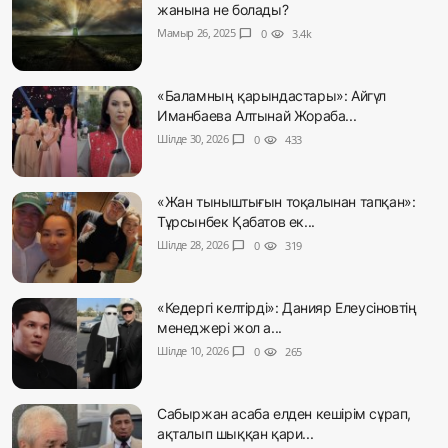
жанына не болады?
Мамыр 26, 2025
chat_bubble
0
visibility
3.4k
«Баламның қарындастары»: Айгүл
Иманбаева Алтынай Жораба...
Шілде 30, 2026
chat_bubble
0
visibility
433
«Жан тыныштығын тоқалынан тапқан»:
Тұрсынбек Қабатов ек...
Шілде 28, 2026
chat_bubble
0
visibility
319
«Кедергі келтірді»: Данияр Елеусіновтің
менеджері жол а...
Шілде 10, 2026
chat_bubble
0
visibility
265
Сабыржан асаба елден кешірім сұрап,
ақталып шыққан қари...