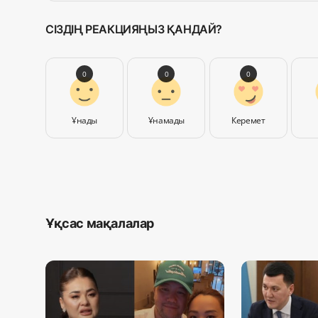
СІЗДІҢ РЕАКЦИЯҢЫЗ ҚАНДАЙ?
0
0
0
Ұнады
Ұнамады
Керемет
Ұқсас мақалалар