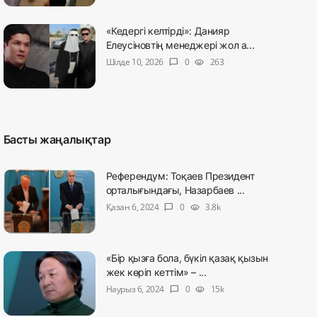
«Кедергі келтірді»: Данияр
Елеусіновтің менеджері жол а...
Шілде 10, 2026
0
263
chat_bubble
visibility
Басты жаңалықтар
Референдум: Тоқаев Президент
орталығындағы, Назарбаев ...
Қазан 6, 2024
0
3.8k
chat_bubble
visibility
«Бір қызға бола, бүкіл қазақ қызын
жек көріп кеттім» – ...
Наурыз 6, 2024
0
15k
chat_bubble
visibility