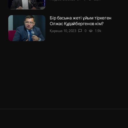
Бір басына жеті ұйым тіркеген
Олжас Құдайбергенов кім?
Қараша 10, 2023
0
1.9k
chat_bubble
visibility