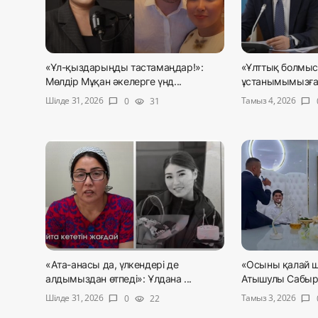
«Ұл-қыздарыңды тастамаңдар!»:
«Ұлттық болмыс
Мөлдір Мұқан әкелерге үнд...
ұстанымымызға 
Шілде 31, 2026
Тамыз 4, 2026
0
31
chat_bubble
visibility
chat_bubble
«Ата-анасы да, үлкендері де
«Осыны қалай 
алдымыздан өтпеді»: Ұлдана ...
Атышулы Сабырж
Шілде 31, 2026
Тамыз 3, 2026
0
22
chat_bubble
visibility
chat_bubble