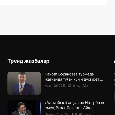
Тренд жазбалар
Қайрат Боранбаев түрмеде
жатқанда туған күнін дүркіреті...
Қазан 26, 2023
0
2.3k
chat_bubble
visibility
«Алтынбекті атқызған Назарбаев
емес, Рахат Әлиев» - Айд...
Наурыз 26, 2025
0
2.2k
chat_bubble
visibility