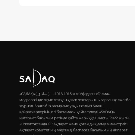
«САДАҚ» ( ساداق ) — 1915-1918 ж.ж Уфадағы «Ғалия»
медресесінде оқып жатқан қазақ жастары шығарған қолжазба
журнал. Араға бір ғасырлық уақыт салып Алаш
қайраткерлерінің игі бастамасы қайта түледі, «SADAQ»
интернет басылым ретінде қайта жарыққа шықты. 2022 жылы
20 желтоқсанда ҚР Ақпарат және қоғамдық даму министрлігі
Ақпарат комитетінің Мерзімді баспасөз басылымын, ақпарат