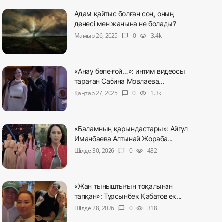
Адам қайтыс болған соң, оның
денесі мен жанына не болады?
Мамыр 26, 2025
0
3.4k
chat_bubble
visibility
«Анау бөпе ғой…»: интим видеосы
тараған Сабина Мовлаева...
Қаңтар 27, 2025
0
1.3k
chat_bubble
visibility
«Баламның қарындастары»: Айгүл
Иманбаева Алтынай Жораба...
Шілде 30, 2026
0
432
chat_bubble
visibility
«Жан тыныштығын тоқалынан
тапқан»: Тұрсынбек Қабатов ек...
Шілде 28, 2026
0
318
chat_bubble
visibility