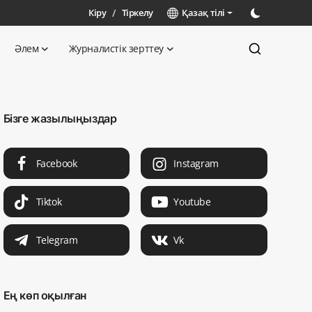
Кіру
/
Тіркелу
Қазақ тілі
Әлем
Журналистік зерттеу
Бізге жазылыңыздар
Facebook
Instagram
Tiktok
Youtube
Telegram
Vk
Ең көп оқылған