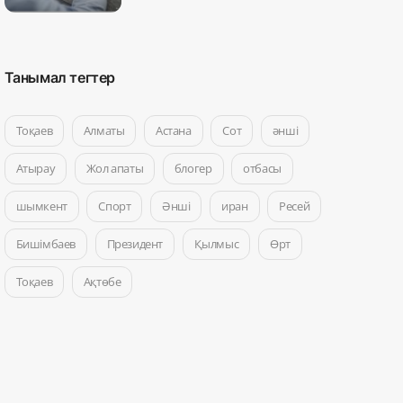
Танымал тегтер
Тоқаев
Алматы
Астана
Сот
әнші
Атырау
Жол апаты
блогер
отбасы
шымкент
Спорт
Әнші
иран
Ресей
Бишімбаев
Президент
Қылмыс
Өрт
Тоқаев
Ақтөбе