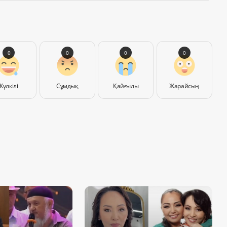
0
0
0
0
Күлкілі
Сұмдық
Қайғылы
Жарайсың