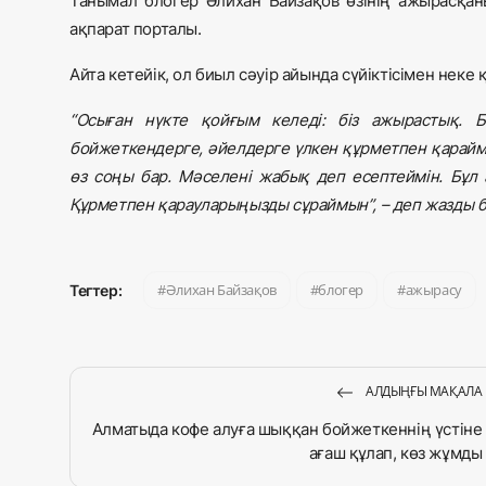
Танымал блогер Әлихан Байзақов өзінің ажырасқа
ақпарат порталы.
Айта кетейік, ол биыл сәуір айында сүйіктісімен неке 
“Осыған нүкте қойғым келеді: біз ажырастық. 
бойжеткендерге, әйелдерге үлкен құрметпен қараймы
өз соңы бар. Мәселені жабық деп есептеймін. Бұл 
Құрметпен қарауларыңызды сұраймын”, – деп жазды б
Әлихан Байзақов
блогер
ажырасу
Тегтер:
АЛДЫҢҒЫ МАҚАЛА
Алматыда кофе алуға шыққан бойжеткеннің үстіне
ағаш құлап, көз жұмды