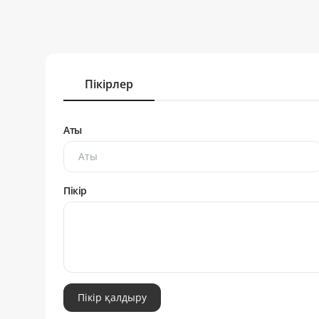
Пікірлер
Аты
Пікір
Пікір қалдыру