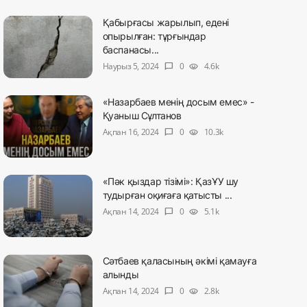
Қабырғасы жарылып, едені
опырылған: тұрғындар
баспанасы...
Наурыз 5, 2024
0
4.6k
chat_bubble
visibility
«Назарбаев менің досым емес» -
Қуаныш Сұлтанов
Ақпан 16, 2024
0
10.3k
chat_bubble
visibility
«Пәк қыздар тізімі»: ҚазҰУ шу
тудырған оқиғаға қатысты ...
Ақпан 14, 2024
0
5.1k
chat_bubble
visibility
Сәтбаев қаласының әкімі қамауға
алынды
Ақпан 14, 2024
0
2.8k
chat_bubble
visibility