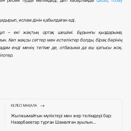
нын ресми түрде мәлімдеді, деп хабарлайды
Qazaq Today
қидырып, ислам дінін қабылдаған еді.
Бұл – екі жақтың ортақ шешімі. Бұрынғы қыздарыма,
н. Көп жақсы сәттер мен естеліктер болды, бірақ бәрінің
адам енді менің тегіме де, отбасымa да еш қатысы жоқ.
логер.
КЕЛЕСІ МАҚАЛА
Жылжымайтын мүліктері мен жер телімдері бар:
Назарбаевтар тұрған Шамалған ауылын...