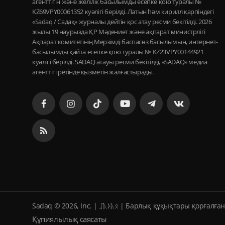
агенттігін және желілік басылымды есепке қою туралы №
KZ69VPY00061352 куәлігі берілді. Латын һәм кирилл қарпіндегі
«Sadaq / Садақ» журналы дейтін қос атау ресми бекітілді. 2026
жылы 19 наурызда ҚР Мәдениет және ақпарат министрлігі
Ақпарат комитетінің Мерзімді баспасөз басылымын, интернет-
басылымды қайта есепке қою туралы № KZ23VPY00144921
куәлігі берілді. SADAQ атауы ресми бекітілді, «SADAQ» медиа
агенттігі ретінде қызметін жалғастырады.
Sadaq © 2026, Inc. | ᛢᚣᚦᚣᛟ | Барлық құқықтары қорғалған
Құпиялылық саясаты