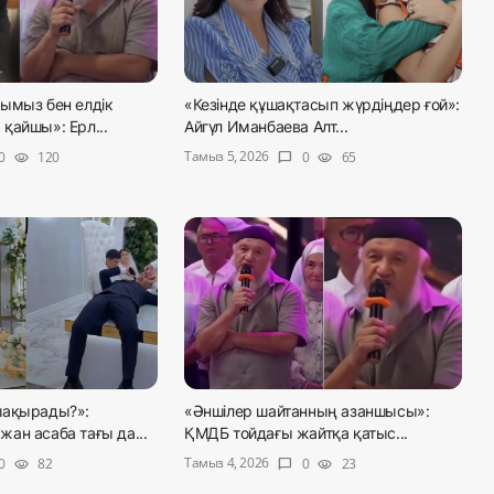
ымыз бен елдік
«Кезінде құшақтасып жүрдіңдер ғой»:
қайшы»: Ерл...
Айгүл Иманбаева Алт...
Тамыз 5, 2026
0
120
0
65
visibility
chat_bubble
visibility
шақырады?»:
«Әншілер шайтанның азаншысы»:
ан асаба тағы да...
ҚМДБ тойдағы жайтқа қатыс...
Тамыз 4, 2026
0
82
0
23
visibility
chat_bubble
visibility