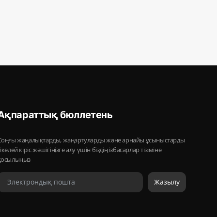
Ақпараттық бюллетень
Соңғы жаңалықтарды, жаңартуларды және арнайы ұсыныстарды
тікелей кіріс жәшігіңізге алу үшін біздің ізбасарлар тізіміне
қосылыңыз
Жазылу