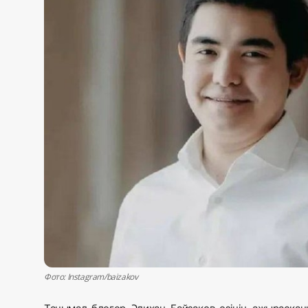
Жаңалықтар
Қоғам
Спорт
Әлем
Журналистік зерттеу
Қазақ тілі
Фото: Instagram/baizakov