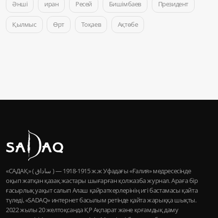
Әнші
иран
Ресей
Бишімбаев
Президент
Қылмыс
Өрт
Тоқаев
Ақтөбе
«САДАҚ» ( ساداق ) — 1915-1918 ж.ж Уфадағы «Ғалия» медресесінде
оқып жатқан қазақ жастары шығарған қолжазба журнал. Араға бір
ғасырлық уақыт салып Алаш қайраткерлерінің игі бастамасы қайта
түледі, «SADAQ» интернет басылым ретінде қайта жарыққа шықты.
2022 жылы 20 желтоқсанда ҚР Ақпарат және қоғамдық даму