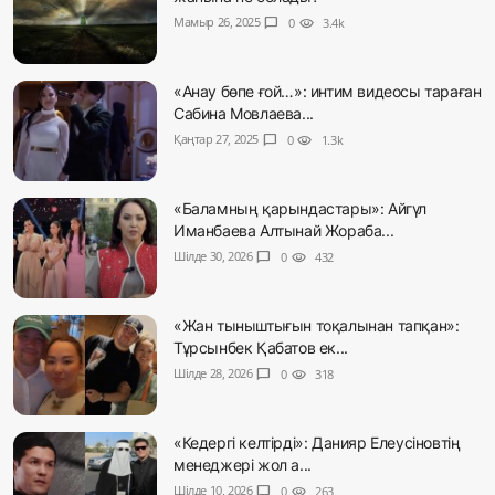
Мамыр 26, 2025
chat_bubble
0
visibility
3.4k
«Анау бөпе ғой…»: интим видеосы тараған
Сабина Мовлаева...
Қаңтар 27, 2025
chat_bubble
0
visibility
1.3k
«Баламның қарындастары»: Айгүл
Иманбаева Алтынай Жораба...
Шілде 30, 2026
chat_bubble
0
visibility
432
«Жан тыныштығын тоқалынан тапқан»:
Тұрсынбек Қабатов ек...
Шілде 28, 2026
chat_bubble
0
visibility
318
«Кедергі келтірді»: Данияр Елеусіновтің
менеджері жол а...
Шілде 10, 2026
chat_bubble
0
visibility
263