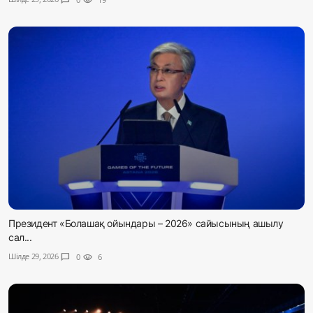
Президент «Болашақ ойындары – 2026» сайысының ашылу
сал...
Шілде 29, 2026
chat_bubble
0
visibility
6