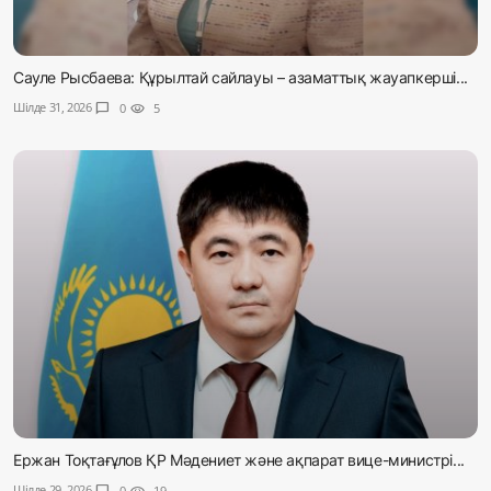
Сауле Рысбаева: Құрылтай сайлауы – азаматтық жауапкерші...
Шілде 31, 2026
chat_bubble
0
visibility
5
Ержан Тоқтағұлов ҚР Мәдениет және ақпарат вице-министрі...
Шілде 29, 2026
chat_bubble
0
visibility
19