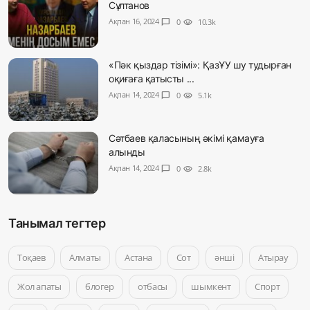
Сұлтанов
Ақпан 16, 2024
chat_bubble
0
visibility
10.3k
«Пәк қыздар тізімі»: ҚазҰУ шу тудырған
оқиғаға қатысты ...
Ақпан 14, 2024
chat_bubble
0
visibility
5.1k
Сәтбаев қаласының әкімі қамауға
алынды
Ақпан 14, 2024
chat_bubble
0
visibility
2.8k
Танымал тегтер
Тоқаев
Алматы
Астана
Сот
әнші
Атырау
Жол апаты
блогер
отбасы
шымкент
Спорт