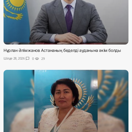
Нұрлан Әлімжанов Астананың беделді ауданына әкім болды
Шілде 28, 2026
chat_bubble
0
visibility
29