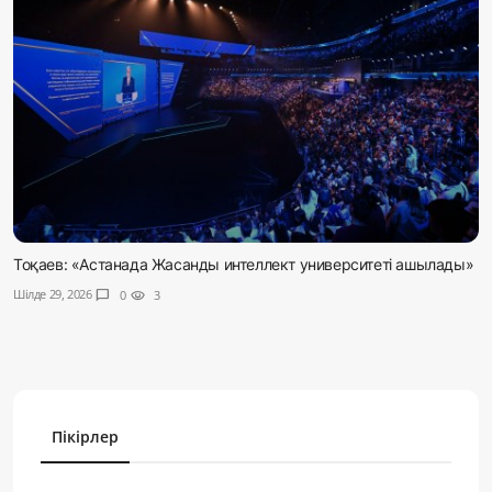
Тоқаев: «Астанада Жасанды интеллект университеті ашылады»
Шілде 29, 2026
chat_bubble
0
visibility
3
Пікірлер