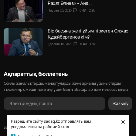
Рахат Әлиев» - Айд...
Наурыз 26, 2025
chat_bubble
0
visibility
2.2k
Бір басына жеті ұйым тіркеген Олжас
Құдайбергенов кім?
Қараша 10, 2023
chat_bubble
0
visibility
1.9k
Ақпараттық бюллетень
Соңғы жаңалықтарды, жаңартуларды және арнайы ұсыныстарды
тікелей кіріс жәшігіңізге алу үшін біздің ізбасарлар тізіміне қосылыңыз
Жазылу
×
Разрешите сайту sadaq.kz отправлять вам
уведомления на рабочий стол
Sadaq © 2026, Inc. | ᛢᚣᚦᚣᛟ | Барлық құқықтары қорғалған