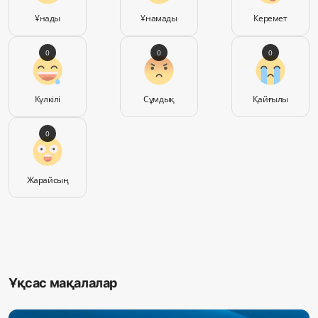
Ұнады
Ұнамады
Керемет
0
0
0
Күлкілі
Сұмдық
Қайғылы
0
Жарайсың
Ұқсас мақалалар