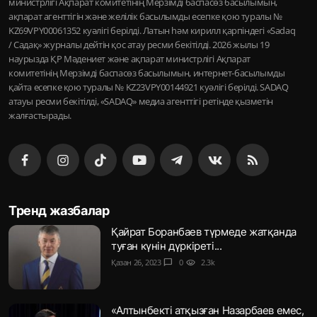
министрлігі Ақпарат комитетінің Мерзімді баспасөз басылымын,
ақпарат агенттігін және желілік басылымды есепке қою туралы №
KZ69VPY00061352 куәлігі берілді. Латын һәм кирилл қарпіндегі «Sadaq
/ Садақ» журналы дейтін қос атау ресми бекітілді. 2026 жылы 19
наурызда ҚР Мәдениет және ақпарат министрлігі Ақпарат
комитетінің Мерзімді баспасөз басылымын, интернет-басылымды
қайта есепке қою туралы № KZ23VPY00144921 куәлігі берілді. SADAQ
атауы ресми бекітілді, «SADAQ» медиа агенттігі ретінде қызметін
жалғастырады.
Тренд жазбалар
Қайрат Боранбаев түрмеде жатқанда
туған күнін дүркіреті...
Қазан 26, 2023
chat_bubble
0
visibility
2.3k
«Алтынбекті атқызған Назарбаев емес,