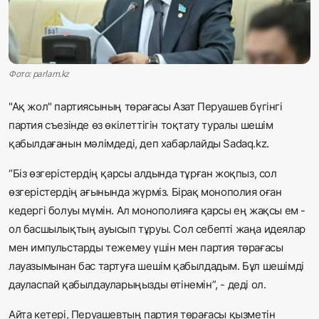
Жаңалықтар
Қоғам
Фото: parlam.kz
Спорт
"Ақ жол" партиясының төрағасы Азат Перуашев бүгінгі
Әлем
партия съезінде өз өкілеттігін тоқтату туралы шешім
қабылдағанын мәлімдеді, деп хабарлайды Sadaq.kz.
Журналистік зерттеу
“Біз өзгерістердің қарсы алдында тұрған жоқпыз, сол
өзгерістердің ағынында жүрміз. Бірақ монополия оған
Қазақ тілі
кедергі болуы мүмін. Ал монополияға қарсы ең жақсы ем -
ол басшылықтың ауысып тұруы. Сол себепті жаңа идеялар
мен импульстарды тежемеу үшін мен партия төрағасы
лауазымынан бас тартуға шешім қабылдадым. Бұл шешімді
дауласпай қабылдауларыңызды өтінемін”, - деді ол.
Айта кетері, Перуашевтың партия төрағасы қызметін