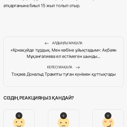
атқарғанына биыл 15 жыл толып отыр.
АЛДЫҢҒЫ МАҚАЛА
«Қонақүйде тұрдық. Мен көбіне ұйықтадым»: Ақбаян
Мұқанғалиева ел естімеген шынды...
КЕЛЕСІ МАҚАЛА
Тоқаев Дональд Трампты туған күнімен құттықтады
СІЗДІҢ РЕАКЦИЯҢЫЗ ҚАНДАЙ?
0
0
0