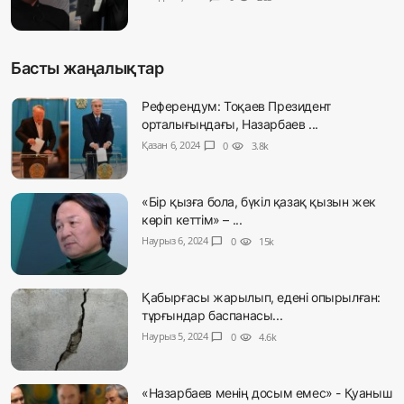
Басты жаңалықтар
Референдум: Тоқаев Президент
орталығындағы, Назарбаев ...
Қазан 6, 2024
chat_bubble
0
visibility
3.8k
«Бір қызға бола, бүкіл қазақ қызын жек
көріп кеттім» – ...
Наурыз 6, 2024
chat_bubble
0
visibility
15k
Қабырғасы жарылып, едені опырылған:
тұрғындар баспанасы...
Наурыз 5, 2024
chat_bubble
0
visibility
4.6k
«Назарбаев менің досым емес» - Қуаныш