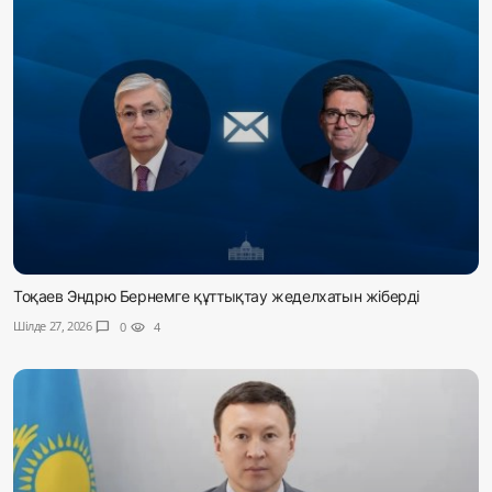
Тоқаев Эндрю Бернемге құттықтау жеделхатын жіберді
Шілде 27, 2026
chat_bubble
0
visibility
4