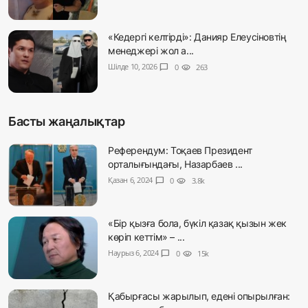
«Кедергі келтірді»: Данияр Елеусіновтің
менеджері жол а...
Шілде 10, 2026
chat_bubble
0
visibility
263
Басты жаңалықтар
Референдум: Тоқаев Президент
орталығындағы, Назарбаев ...
Қазан 6, 2024
chat_bubble
0
visibility
3.8k
«Бір қызға бола, бүкіл қазақ қызын жек
көріп кеттім» – ...
Наурыз 6, 2024
chat_bubble
0
visibility
15k
Қабырғасы жарылып, едені опырылған: