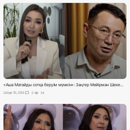
«Аша Матайды сотқа беруім мүмкін»: Заңгер Мейірман Шеке...
Шілде 30, 2026
chat_bubble
0
visibility
54