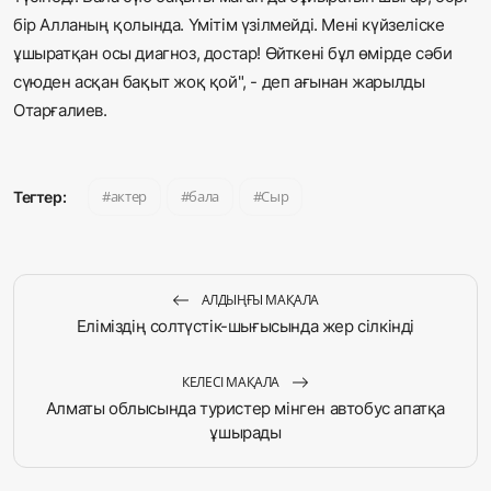
бір Алланың қолында. Үмітім үзілмейді. Мені күйзеліске
ұшыратқан осы диагноз, достар! Өйткені бұл өмірде сәби
сүюден асқан бақыт жоқ қой", - деп ағынан жарылды
Отарғалиев.
актер
бала
Сыр
Тегтер:
АЛДЫҢҒЫ МАҚАЛА
Еліміздің солтүстік-шығысында жер сілкінді
КЕЛЕСІ МАҚАЛА
Алматы облысында туристер мінген автобус апатқа
ұшырады