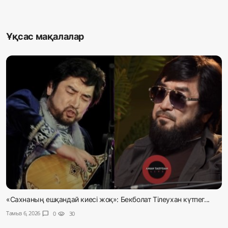
Ұқсас мақалалар
«Сахнаның ешқандай киесі жоқ»: Бекболат Тілеухан күтпег...
Тамыз 6, 2026
chat_bubble
0
visibility
30