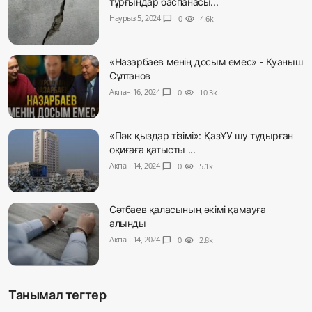
тұрғындар баспанасы...
Наурыз 5, 2024
chat_bubble
0
visibility
4.6k
«Назарбаев менің досым емес» - Қуаныш
Сұлтанов
Ақпан 16, 2024
chat_bubble
0
visibility
10.3k
«Пәк қыздар тізімі»: ҚазҰУ шу тудырған
оқиғаға қатысты ...
Ақпан 14, 2024
chat_bubble
0
visibility
5.1k
Сәтбаев қаласының әкімі қамауға
алынды
Ақпан 14, 2024
chat_bubble
0
visibility
2.8k
Танымал тегтер