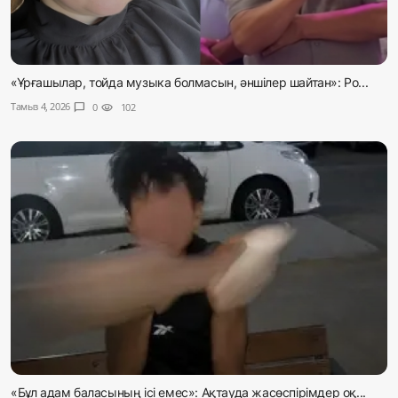
«Ұрғашылар, тойда музыка болмасын, әншілер шайтан»: Ро...
Тамыз 4, 2026
chat_bubble
0
visibility
102
«Бұл адам баласының ісі емес»: Ақтауда жасөспірімдер оқ...