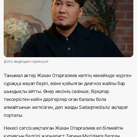
Жаңалықтар
Қоғам
Спорт
Әлем
фото: видеодан скриншот
Журналистік зерттеу
Танымал актер Жахан Отарғалиев көптің көкейінде жүрген
сұраққа жауап беріп, өзіне қойылған диагноз жайлы бар
Қазақ тілі
шындықты айтты. Өнер иесінің сөзінше, бірқатар
тексерістен кейін дәрігерлер оған балалы бола
алмайтынын жеткізген, деп жазды Sadaqmedia.kz ақпарат
порталы.
Некесі сәтсіз аяқталған Жахан Отарғалиев ел білмейтін
құпиясын белгілі журналист Зарина Мүсілімге берген