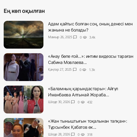
Ең көп оқылған
Адам қайтыс болған соң, оның денесі мен
жанына не болады?
Мамыр 26, 2025
chat_bubble
0
visibility
3.4k
«Анау бөпе ғой…»: интим видеосы тараған
Сабина Мовлаева...
Қаңтар 27, 2025
chat_bubble
0
visibility
1.3k
«Баламның қарындастары»: Айгүл
Иманбаева Алтынай Жораба...
Шілде 30, 2026
chat_bubble
0
visibility
432
«Жан тыныштығын тоқалынан тапқан»:
Тұрсынбек Қабатов ек...
Шілде 28, 2026
chat_bubble
0
visibility
318