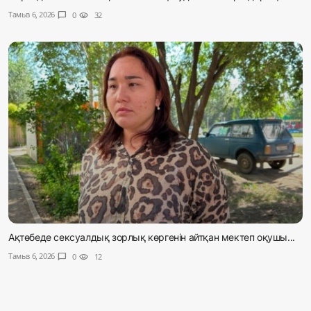
Тамыз 6, 2026
chat_bubble
0
visibility
32
Ақтөбеде сексуалдық зорлық көргенін айтқан мектеп оқушы...
Тамыз 6, 2026
chat_bubble
0
visibility
12