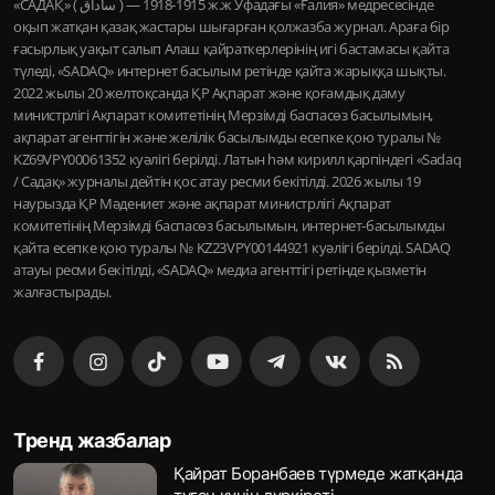
«САДАҚ» ( ساداق ) — 1915-1918 ж.ж Уфадағы «Ғалия» медресесінде
оқып жатқан қазақ жастары шығарған қолжазба журнал. Араға бір
ғасырлық уақыт салып Алаш қайраткерлерінің игі бастамасы қайта
түледі, «SADAQ» интернет басылым ретінде қайта жарыққа шықты.
2022 жылы 20 желтоқсанда ҚР Ақпарат және қоғамдық даму
министрлігі Ақпарат комитетінің Мерзімді баспасөз басылымын,
ақпарат агенттігін және желілік басылымды есепке қою туралы №
KZ69VPY00061352 куәлігі берілді. Латын һәм кирилл қарпіндегі «Sadaq
/ Садақ» журналы дейтін қос атау ресми бекітілді. 2026 жылы 19
наурызда ҚР Мәдениет және ақпарат министрлігі Ақпарат
комитетінің Мерзімді баспасөз басылымын, интернет-басылымды
қайта есепке қою туралы № KZ23VPY00144921 куәлігі берілді. SADAQ
атауы ресми бекітілді, «SADAQ» медиа агенттігі ретінде қызметін
жалғастырады.
Тренд жазбалар
Қайрат Боранбаев түрмеде жатқанда