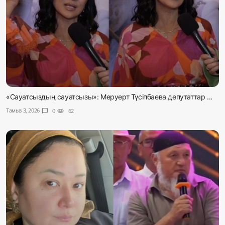
«Сауатсыздың сауатсызы»: Меруерт Түсіпбаева депутаттар ...
Тамыз 3, 2026
chat_bubble
0
visibility
62