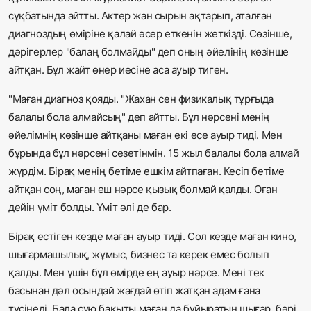
сұқбатында айтты. Актер жан сырын ақтарып, аталған
диагноздың өміріне қалай әсер еткенін жеткізді. Сөзінше,
дәрігерлер "балаң болмайды" деп оның әйелінің көзінше
айтқан. Бұл жайт өнер иесіне аса ауыр тиген.
"Маған диагноз қояды. "Жахан cен физикалық тұрғыда
балалы бола алмайсың" деп айтты. Бұл нәрсені менің
әйелімнің көзінше айтқаны маған екі есе ауыр тиді. Мен
бұрында бұл нәрсені сезетінмін. 15 жыл балалы бола алмай
жүрдім. Бірақ менің бетіме ешкім айтпаған. Кесіп бетіме
айтқан соң, маған еш нәрсе қызық болмай қалды. Оған
дейін үміт болды. Үміт әлі де бар.
Бірақ естіген кезде маған ауыр тиді. Сол кезде маған кино,
шығармашылық, жұмыс, бизнес та керек емес болып
қалды. Мен үшін бұл өмірде ең ауыр нәрсе. Мені тек
басынан дәл осындай жағдай өтіп жатқан адам ғана
түсінеді. Бала сүю бақыты маған да бұйыратын шығар, бәрі