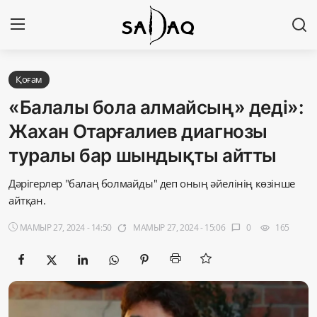
Кіру
Тіркелу
Қоғам
«Балалы бола алмайсың» деді»:
Басты бет
Жахан Отарғалиев диагнозы
туралы бар шындықты айтты
Редакциялық байланыстар
Дәрігерлер "балаң болмайды" деп оның әйелінің көзінше
Материалдарды қолдану тәртібі
айтқан.
Саясат
МАМЫР 27, 2024 - 14:50
МАМЫР 27, 2024 - 15:06
0
165
app_badging
chat_bubble
visibility
Sadaq TV
Экономика