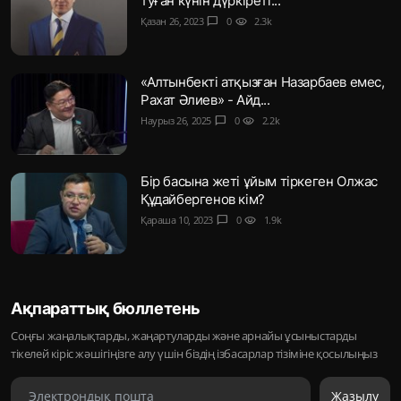
туған күнін дүркіреті...
Қазан 26, 2023
chat_bubble
0
visibility
2.3k
«Алтынбекті атқызған Назарбаев емес,
Рахат Әлиев» - Айд...
Наурыз 26, 2025
chat_bubble
0
visibility
2.2k
Бір басына жеті ұйым тіркеген Олжас
Құдайбергенов кім?
Қараша 10, 2023
chat_bubble
0
visibility
1.9k
Ақпараттық бюллетень
Соңғы жаңалықтарды, жаңартуларды және арнайы ұсыныстарды
тікелей кіріс жәшігіңізге алу үшін біздің ізбасарлар тізіміне қосылыңыз
Жазылу