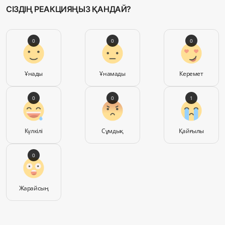
СІЗДІҢ РЕАКЦИЯҢЫЗ ҚАНДАЙ?
0
0
0
Ұнады
Ұнамады
Керемет
0
0
1
Күлкілі
Сұмдық
Қайғылы
0
Жарайсың