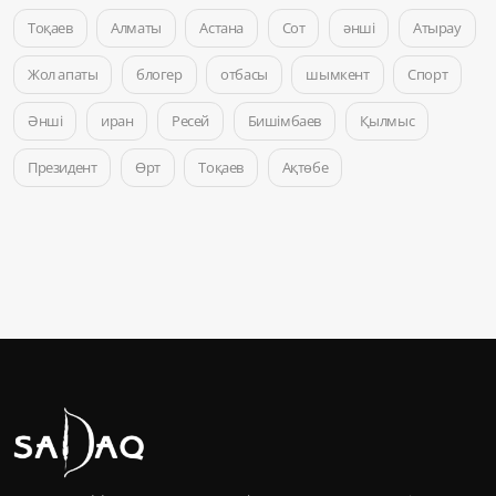
Тоқаев
Алматы
Астана
Сот
әнші
Атырау
Жол апаты
блогер
отбасы
шымкент
Спорт
Әнші
иран
Ресей
Бишімбаев
Қылмыс
Президент
Өрт
Тоқаев
Ақтөбе