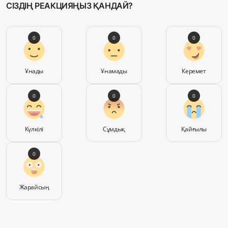
СІЗДІҢ РЕАКЦИЯҢЫЗ ҚАНДАЙ?
0
0
0
Ұнады
Ұнамады
Керемет
0
0
0
Күлкілі
Сұмдық
Қайғылы
0
Жарайсың