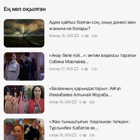
Ең көп оқылған
Адам қайтыс болған соң, оның денесі мен
жанына не болады?
Мамыр 26, 2025
chat_bubble
0
visibility
3.4k
«Анау бөпе ғой…»: интим видеосы тараған
Сабина Мовлаева...
Қаңтар 27, 2025
chat_bubble
0
visibility
1.3k
«Баламның қарындастары»: Айгүл
Иманбаева Алтынай Жораба...
Шілде 30, 2026
chat_bubble
0
visibility
432
«Жан тыныштығын тоқалынан тапқан»:
Тұрсынбек Қабатов ек...
Шілде 28, 2026
chat_bubble
0
visibility
318