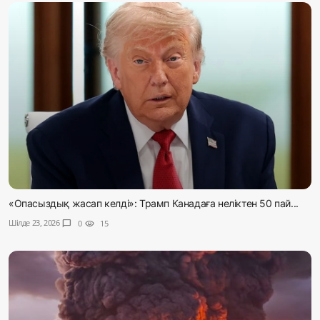
«Опасыздық жасап келді»: Трамп Канадаға неліктен 50 пай...
Шілде 23, 2026
chat_bubble
0
visibility
15