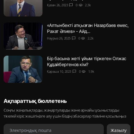
Қазан 26, 2023
chat_bubble
0
visibility
2.3k
«Алтынбекті атқызған Назарбаев емес,
Рахат Әлиев» - Айд...
Наурыз 26, 2025
chat_bubble
0
visibility
2.2k
Бір басына жеті ұйым тіркеген Олжас
Құдайбергенов кім?
Қараша 10, 2023
chat_bubble
0
visibility
1.9k
Ақпараттық бюллетень
Соңғы жаңалықтарды, жаңартуларды және арнайы ұсыныстарды
тікелей кіріс жәшігіңізге алу үшін біздің ізбасарлар тізіміне қосылыңыз
Жазылу