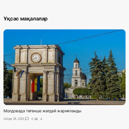
Ұқсас мақалалар
Молдовада төтенше жағдай жарияланды
Шілде 28, 2026
chat_bubble
0
visibility
4