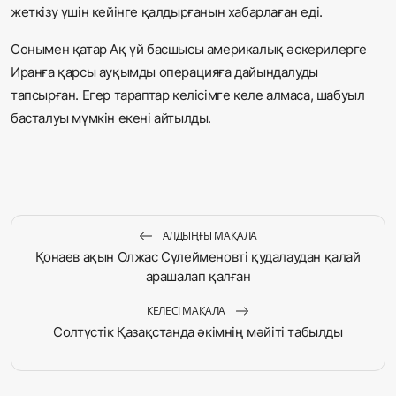
жеткізу үшін кейінге қалдырғанын хабарлаған еді.
Сонымен қатар Ақ үй басшысы америкалық әскерилерге
Иранға қарсы ауқымды операцияға дайындалуды
тапсырған. Егер тараптар келісімге келе алмаса, шабуыл
басталуы мүмкін екені айтылды.
АЛДЫҢҒЫ МАҚАЛА
Қонаев ақын Олжас Сүлейменовті қудалаудан қалай
арашалап қалған
КЕЛЕСІ МАҚАЛА
Солтүстік Қазақстанда әкімнің мәйіті табылды