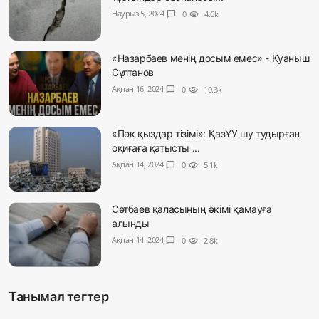
Наурыз 5, 2024
chat_bubble
0
visibility
4.6k
«Назарбаев менің досым емес» - Қуаныш
Сұлтанов
Ақпан 16, 2024
chat_bubble
0
visibility
10.3k
«Пәк қыздар тізімі»: ҚазҰУ шу тудырған
оқиғаға қатысты ...
Ақпан 14, 2024
chat_bubble
0
visibility
5.1k
Сәтбаев қаласының әкімі қамауға
алынды
Ақпан 14, 2024
chat_bubble
0
visibility
2.8k
Танымал тегтер