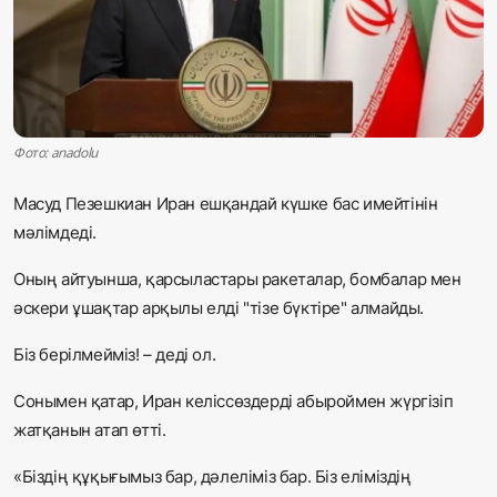
Жаңалықтар
Қоғам
Спорт
Фото: anadolu
Әлем
Масуд Пезешкиан Иран ешқандай күшке бас имейтінін
мәлімдеді.
Журналистік зерттеу
Оның айтуынша, қарсыластары ракеталар, бомбалар мен
әскери ұшақтар арқылы елді "тізе бүктіре" алмайды.
Қазақ тілі
Біз берілмейміз! – деді ол.
Сонымен қатар, Иран келіссөздерді абыроймен жүргізіп
жатқанын атап өтті.
«Біздің құқығымыз бар, дәлеліміз бар. Біз еліміздің