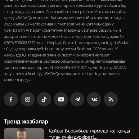
оқып жатқан қазақ жастары шығарған қолжазба журнал. Араға бір
ғасырлық уақыт салып Алаш қайраткерлерінің игі бастамасы қайта
түледі, «SADAQ» интернет басылым ретінде қайта жарыққа шықты.
2022 жылы 20 желтоқсанда ҚР Ақпарат және қоғамдық даму
министрлігі Ақпарат комитетінің Мерзімді баспасөз басылымын,
ақпарат агенттігін және желілік басылымды есепке қою туралы №
KZ69VPY00061352 куәлігі берілді. Латын һәм кирилл қарпіндегі «Sadaq
/ Садақ» журналы дейтін қос атау ресми бекітілді. 2026 жылы 19
наурызда ҚР Мәдениет және ақпарат министрлігі Ақпарат
комитетінің Мерзімді баспасөз басылымын, интернет-басылымды
қайта есепке қою туралы № KZ23VPY00144921 куәлігі берілді. SADAQ
атауы ресми бекітілді, «SADAQ» медиа агенттігі ретінде қызметін
жалғастырады.
Тренд жазбалар
Қайрат Боранбаев түрмеде жатқанда
туған күнін дүркіреті...