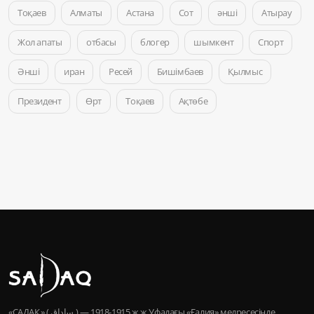
Тоқаев
Алматы
Астана
Сот
әнші
Атырау
Жол апаты
отбасы
блогер
шымкент
Спорт
Әнші
иран
Ресей
Бишімбаев
Қылмыс
Президент
Өрт
Тоқаев
Ақтөбе
«САДАҚ» ( ساداق ) — 1915-1918 ж.ж Уфадағы «Ғалия» медресесінде