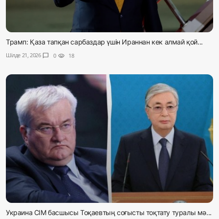
Трамп: Қаза тапқан сарбаздар үшін Ираннан кек алмай қой...
Шілде 21, 2026
chat_bubble
0
visibility
18
Украина СІМ басшысы Тоқаевтың соғысты тоқтату туралы мә...