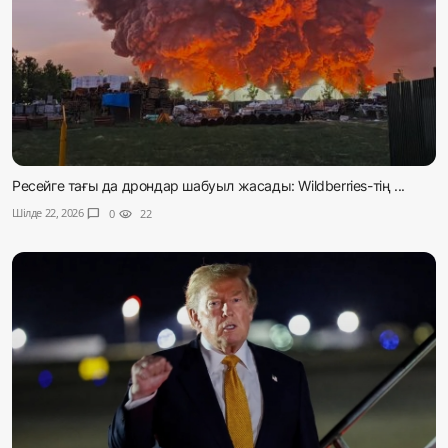
Ресейге тағы да дрондар шабуыл жасады: Wildberries-тің ...
Шілде 22, 2026
chat_bubble
0
visibility
22