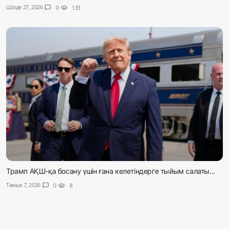
Шілде 27, 2026
chat_bubble
0
visibility
133
Трамп АҚШ-қа босану үшін ғана келетіндерге тыйым салаты...
Тамыз 7, 2026
chat_bubble
0
visibility
8