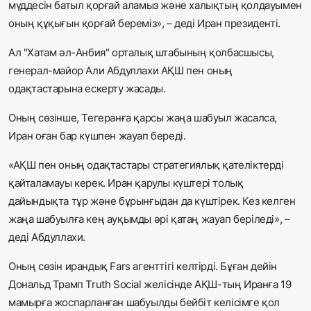
мүддесін батыл қорғай аламыз және халықтың қолдауымен
оның құқығын қорғай береміз», – деді Иран президенті.
Ал "Хатам әл-Анбия" орталық штабының қолбасшысы,
генерал-майор Али Абдуллахи АҚШ пен оның
одақтастарына ескерту жасады.
Оның сөзінше, Тегеранға қарсы жаңа шабуыл жасалса,
Иран оған бар күшпен жауап береді.
«АҚШ пен оның одақтастары стратегиялық қателіктерді
қайталамауы керек. Иран қарулы күштері толық
дайындықта тұр және бұрынғыдан да күштірек. Кез келген
жаңа шабуылға кең ауқымды әрі қатаң жауап беріледі», –
деді Абдуллахи.
Оның сөзін ирандық Fars агенттігі келтірді. Бұған дейін
Дональд Трамп Truth Social желісінде АҚШ-тың Иранға 19
мамырға жоспарланған шабуылды бейбіт келісімге қол