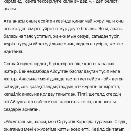
көрмейді, қайта тексерілуге келіңіз» деді», - деп бөлісті
анасы.
Ата-анасы оның есейген кезінде қиналмай жүруі үшін оны
осы кезден өмірге үйретіп жүр деуге болады. Яғни, анасы
баласына таяқ ұстатып, жан-жағын сезуді, сатыдан түсіп,
жүріп-тұруды үйретеді және оның видеоға түсіріп, желіге
жүктейді.
Сондай видеолардың бірі қазір желіде қатты таралып
жатыр. Бейнежазбада Айсұлтан баспалдақтан түсіп келе
жатыр. Анасына «мені далада тастап кетпейсің ғой» деген
сәбидің сөзі қазақстандықтардың ет-жүрегін елжіретіп,
көпшілік анасына қолдау танытқан. Тіпті, шетелдіктердің
өзі Айсұлтанға сый-сыяпат жасағысы келіп, оған жылы
сөздерін арнаған.
«Айсұлтанның анасы, мен Оңтүстік Кореяда тұрамын. Сіздің
оқиғаңыз менің жүрегіме қатты әсер етті. Көзілдірік тағып,