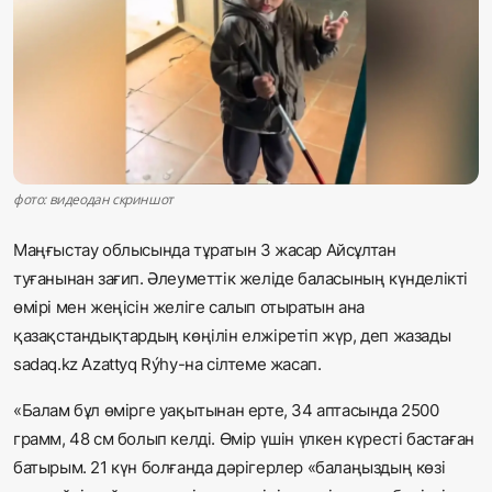
Жаңалықтар
Қоғам
Спорт
Әлем
фото: видеодан скриншот
Журналистік зерттеу
Маңғыстау облысында тұратын 3 жасар Айсұлтан
туғанынан зағип. Әлеуметтік желіде баласының күнделікті
өмірі мен жеңісін желіге салып отыратын ана
Қазақ тілі
қазақстандықтардың көңілін елжіретіп жүр, деп жазады
sadaq.kz Azattyq Rýhy-на сілтеме жасап.
«Балам бұл өмірге уақытынан ерте, 34 аптасында 2500
грамм, 48 см болып келді. Өмір үшін үлкен күресті бастаған
батырым. 21 күн болғанда дәрігерлер «балаңыздың көзі