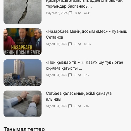
Қабырғасы жарылып, едені опырылған:
тұрғындар баспанасы...
Наурыз 5, 2024
chat_bubble
0
visibility
4.6k
«Назарбаев менің досым емес» - Қуаныш
Сұлтанов
Ақпан 16, 2024
chat_bubble
0
visibility
10.3k
«Пәк қыздар тізімі»: ҚазҰУ шу тудырған
оқиғаға қатысты ...
Ақпан 14, 2024
chat_bubble
0
visibility
5.1k
Сәтбаев қаласының әкімі қамауға
алынды
Ақпан 14, 2024
chat_bubble
0
visibility
2.8k
Танымал тегтер