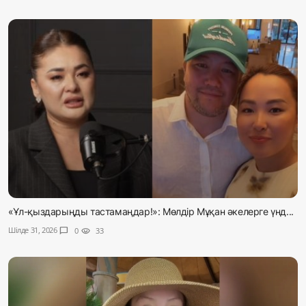
«Ұл-қыздарыңды тастамаңдар!»: Мөлдір Мұқан әкелерге үнд...
Шілде 31, 2026
chat_bubble
0
visibility
33