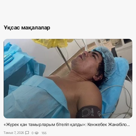
Ұқсас мақалалар
«Жүрек қан тамырларым бітеліп қалды»: Кенжебек Жанәбіло...
Тамыз 7, 2026
chat_bubble
0
visibility
166