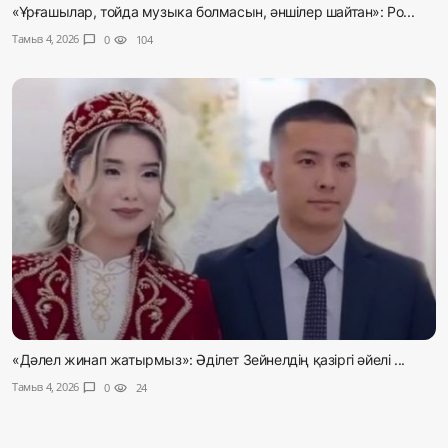
«Ұрғашылар, тойда музыка болмасын, әншілер шайтан»: Ро...
Тамыз 4, 2026
chat_bubble
0
visibility
104
«Дәлел жинап жатырмыз»: Әділет Зейнелдің қазіргі әйелі ...
Тамыз 4, 2026
chat_bubble
0
visibility
24