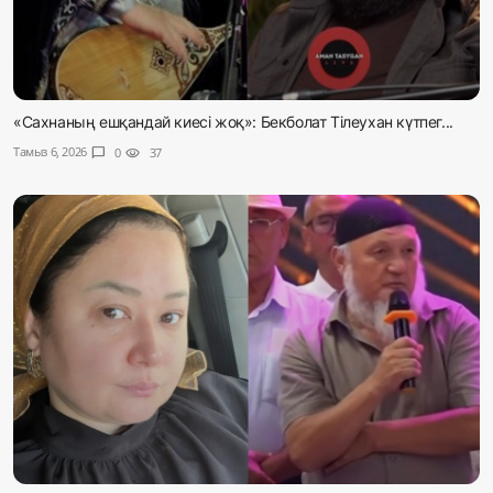
«Сахнаның ешқандай киесі жоқ»: Бекболат Тілеухан күтпег...
Тамыз 6, 2026
chat_bubble
0
visibility
37