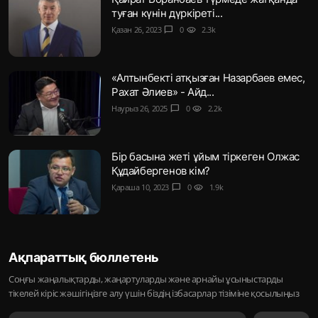
туған күнін дүркіреті...
Қазан 26, 2023
chat_bubble
0
visibility
2.3k
«Алтынбекті атқызған Назарбаев емес,
Рахат Әлиев» - Айд...
Наурыз 26, 2025
chat_bubble
0
visibility
2.2k
Бір басына жеті ұйым тіркеген Олжас
Құдайбергенов кім?
Қараша 10, 2023
chat_bubble
0
visibility
1.9k
Ақпараттық бюллетень
Соңғы жаңалықтарды, жаңартуларды және арнайы ұсыныстарды
тікелей кіріс жәшігіңізге алу үшін біздің ізбасарлар тізіміне қосылыңыз