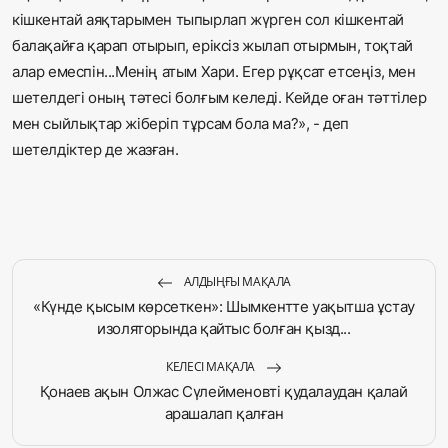
кішкентай аяқтарымен тыпырлап жүрген сол кішкентай
балақайға қарап отырып, еріксіз жылап отырмын, тоқтай
алар емеспін...Менің атым Хари. Егер рұқсат етсеңіз, мен
шетелдегі оның тәтесі болғым келеді. Кейде оған тәттілер
мен сыйлықтар жіберіп тұрсам бола ма?», - деп
шетелдіктер де жазған.
АЛДЫҢҒЫ МАҚАЛА
«Күнде қысым көрсеткен»: Шымкентте уақытша ұстау
изоляторында қайтыс болған қызд...
КЕЛЕСІ МАҚАЛА
Қонаев ақын Олжас Сүлейменовті қудалаудан қалай
арашалап қалған