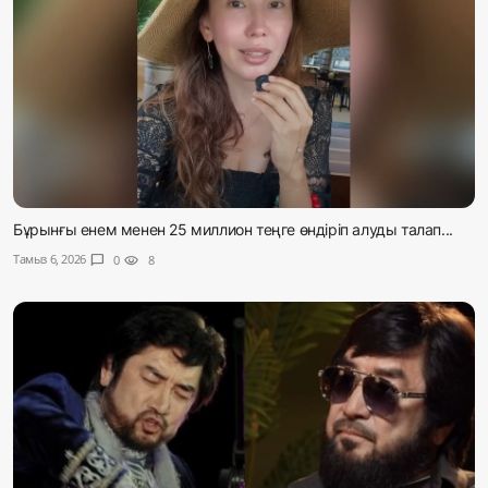
Бұрынғы енем менен 25 миллион теңге өндіріп алуды талап...
Тамыз 6, 2026
chat_bubble
0
visibility
8