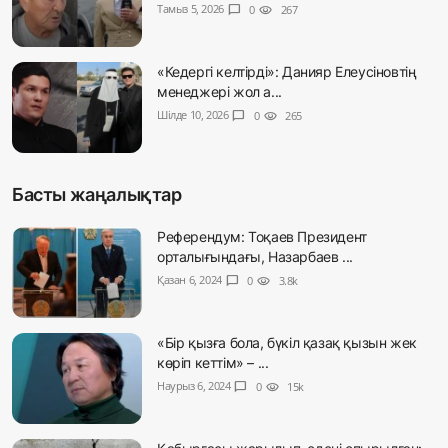
Тамыз 5, 2026
chat_bubble
0
visibility
267
«Кедергі келтірді»: Данияр Елеусіновтің
менеджері жол а...
Шілде 10, 2026
chat_bubble
0
visibility
265
Басты жаңалықтар
Референдум: Тоқаев Президент
орталығындағы, Назарбаев ...
Қазан 6, 2024
chat_bubble
0
visibility
3.8k
«Бір қызға бола, бүкіл қазақ қызын жек
көріп кеттім» – ...
Наурыз 6, 2024
chat_bubble
0
visibility
15k