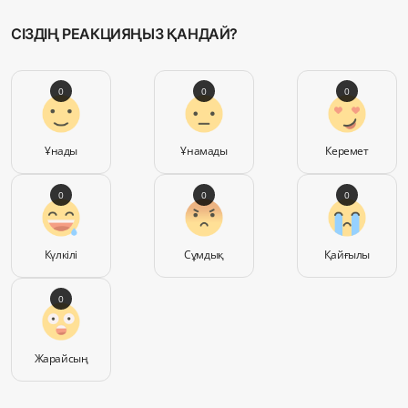
СІЗДІҢ РЕАКЦИЯҢЫЗ ҚАНДАЙ?
0
0
0
Ұнады
Ұнамады
Керемет
0
0
0
Күлкілі
Сұмдық
Қайғылы
0
Жарайсың