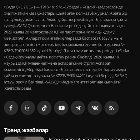
«САДАҚ» ( ساداق ) — 1915-1918 ж.ж Уфадағы «Ғалия» медресесінде
оқып жатқан қазақ жастары шығарған қолжазба журнал. Араға бір
ғасырлық уақыт салып Алаш қайраткерлерінің игі бастамасы қайта
түледі, «SADAQ» интернет басылым ретінде қайта жарыққа шықты.
2022 жылы 20 желтоқсанда ҚР Ақпарат және қоғамдық даму
министрлігі Ақпарат комитетінің Мерзімді баспасөз басылымын,
ақпарат агенттігін және желілік басылымды есепке қою туралы №
KZ69VPY00061352 куәлігі берілді. Латын һәм кирилл қарпіндегі «Sadaq
/ Садақ» журналы дейтін қос атау ресми бекітілді. 2026 жылы 19
наурызда ҚР Мәдениет және ақпарат министрлігі Ақпарат
комитетінің Мерзімді баспасөз басылымын, интернет-басылымды
қайта есепке қою туралы № KZ23VPY00144921 куәлігі берілді. SADAQ
атауы ресми бекітілді, «SADAQ» медиа агенттігі ретінде қызметін
жалғастырады.
Тренд жазбалар
Қайрат Боранбаев түрмеде жатқанда