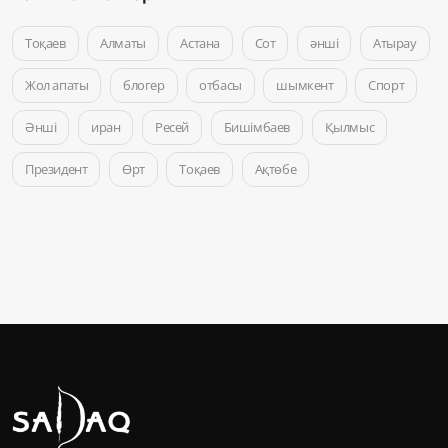
Тоқаев
Алматы
Астана
Сот
әнші
Атырау
Жол апаты
блогер
отбасы
шымкент
Спорт
Әнші
иран
Ресей
Бишімбаев
Қылмыс
Президент
Өрт
Тоқаев
Ақтөбе