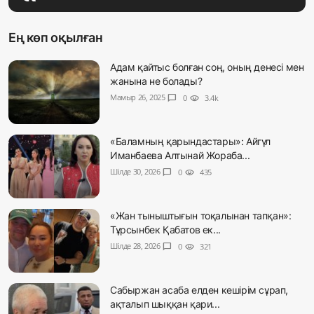
Ең көп оқылған
Адам қайтыс болған соң, оның денесі мен
жанына не болады?
Мамыр 26, 2025
chat_bubble
0
visibility
3.4k
«Баламның қарындастары»: Айгүл
Иманбаева Алтынай Жораба...
Шілде 30, 2026
chat_bubble
0
visibility
435
«Жан тыныштығын тоқалынан тапқан»:
Тұрсынбек Қабатов ек...
Шілде 28, 2026
chat_bubble
0
visibility
321
Сабыржан асаба елден кешірім сұрап,
ақталып шыққан қари...