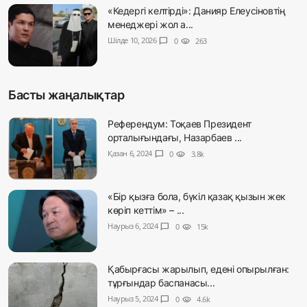
«Кедергі келтірді»: Данияр Елеусіновтің
менеджері жол а...
Шілде 10, 2026
chat_bubble
0
visibility
263
Басты жаңалықтар
Референдум: Тоқаев Президент
орталығындағы, Назарбаев ...
Қазан 6, 2024
chat_bubble
0
visibility
3.8k
«Бір қызға бола, бүкіл қазақ қызын жек
көріп кеттім» – ...
Наурыз 6, 2024
chat_bubble
0
visibility
15k
Қабырғасы жарылып, едені опырылған:
тұрғындар баспанасы...
Наурыз 5, 2024
chat_bubble
0
visibility
4.6k