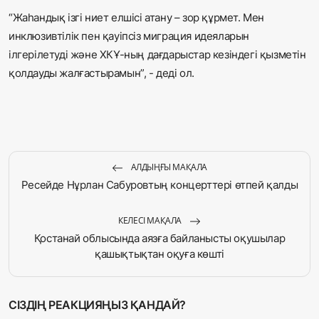
“Жаһандық ізгі ниет елшісі атану – зор құрмет. Мен
инклюзивтілік пен қауіпсіз миграция идеяларын
ілгерілетуді және ХКҰ-ның дағдарыстар кезіндегі қызметін
қолдауды жалғастырамын”, - деді ол.
АЛДЫҢҒЫ МАҚАЛА
Ресейде Нұрлан Сабуровтың концерттері өтпей қалды
КЕЛЕСІ МАҚАЛА
Қостанай облысында аязға байланысты оқушылар
қашықтықтан оқуға көшті
СІЗДІҢ РЕАКЦИЯҢЫЗ ҚАНДАЙ?