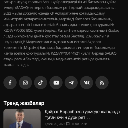
ғасырлық уақыт салып Алаш қайраткерлерінің игі бастамасы қайта
түледі, «SADAQ» интернет басылым ретінде қайта жарыққа шықты.
2022 жылы 20 желтоқсанда ҚР Ақпарат және қоғамдық даму
министрлігі Ақпарат комитетінің Мерзімді баспасөз басылымын,
ақпарат агенттігін және желілік басылымды есепке қою туралы №
KZ69VPY00061352 куәлігі берілді. Латын һәм кирилл қарпіндегі «Sadaq
/ Садақ» журналы дейтін қос атау ресми бекітілді. 2026 жылы 19
наурызда ҚР Мәдениет және ақпарат министрлігі Ақпарат
комитетінің Мерзімді баспасөз басылымын, интернет-басылымды
қайта есепке қою туралы № KZ23VPY00144921 куәлігі берілді. SADAQ
атауы ресми бекітілді, «SADAQ» медиа агенттігі ретінде қызметін
жалғастырады.
Тренд жазбалар
Қайрат Боранбаев түрмеде жатқанда
туған күнін дүркіреті...
Қазан 26, 2023
chat_bubble
0
visibility
2.3k