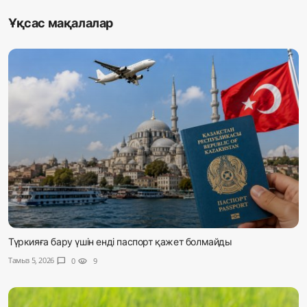
Ұқсас мақалалар
Түркияға бару үшін енді паспорт қажет болмайды
Тамыз 5, 2026
chat_bubble
0
visibility
9