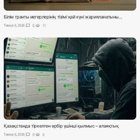
Білім гранты иегерлерінің тізімі қай күні жарияланатыны...
Тамыз 6, 2026
chat_bubble
0
visibility
11
Қазақстанда тіркелген әрбір үшінші қылмыс – алаяқтық
Тамыз 6, 2026
chat_bubble
0
visibility
6