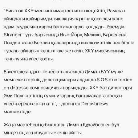
"Биыл ол ХКҰ-мен ынтымақтастығын кеңейтіп, Рамазан
айындағы қайырымдылық акцияларына қосылды және
адам саудасына қарсы бастамаларды қолдады. Әлемдік
Stranger туры барысында Нью-Йорк, Мехико, Барселона,
Лондон және Берлин қалаларында инклюзивтілік пен бірлік
туралы ойларын көпшілікке жеткізіп, ХКҰ миссиясының
танылуына үлес қосты.
8 желтоқсандағы кеңес отырысында Димаш БҰҰ мүше
мемлекеттерінің делегациялары алдында S.O.S d’un terrien
en détresse композициясын орындады. ХКҰ бас директоры
Эми Поуп әртістің гуманитарлық бастамаларға қосқан
үлесін ерекше атап өтті", - делінген
Dimashnews
мәліметінде.
Жаңа мәртебені қабылдаған Димаш Құдайберген бұл
міндеттің аса жауапты екенін айтты.