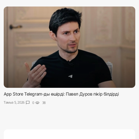
App Store Telegram-ды өшірді: Павел Дуров пікір білдірді
Тамыз 5, 2026
chat_bubble
0
visibility
38