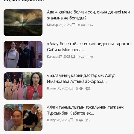
Адам қайтыс болған соң, оның денесі мен
жанына не болады?
Мамыр 26, 2025
chat_bubble
0
visibility
3.4k
«Анау бөпе ғой…»: интим видеосы тараған
Сабина Мовлаева...
Қаңтар 27, 2025
chat_bubble
0
visibility
1.3k
«Баламның қарындастары»: Айгүл
Иманбаева Алтынай Жораба...
Шілде 30, 2026
chat_bubble
0
visibility
432
«Жан тыныштығын тоқалынан тапқан»:
Тұрсынбек Қабатов ек...
Шілде 28, 2026
chat_bubble
0
visibility
318