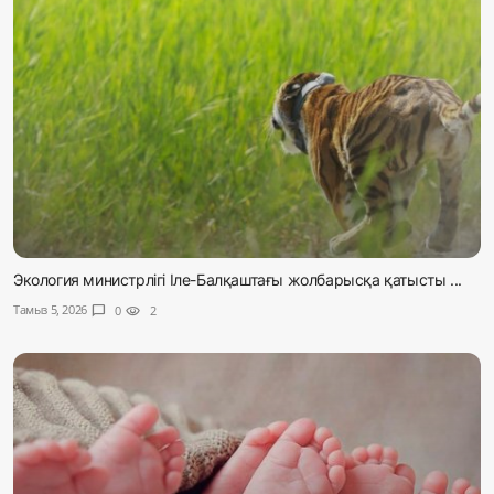
Экология министрлігі Іле-Балқаштағы жолбарысқа қатысты ...
Тамыз 5, 2026
chat_bubble
0
visibility
2