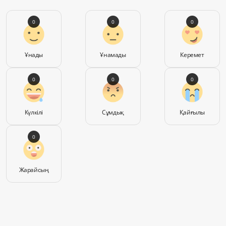
0
0
0
Ұнады
Ұнамады
Керемет
0
0
0
Күлкілі
Сұмдық
Қайғылы
0
Жарайсың