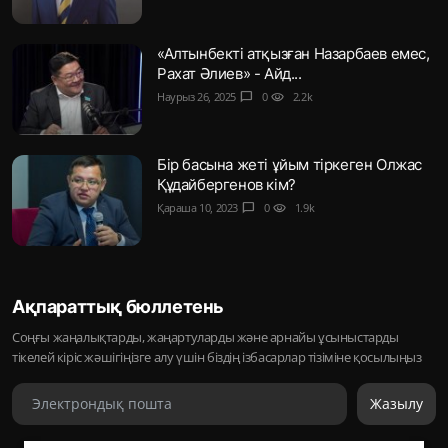
«Алтынбекті атқызған Назарбаев емес,
Рахат Әлиев» - Айд...
Наурыз 26, 2025
chat_bubble
0
visibility
2.2k
Бір басына жеті ұйым тіркеген Олжас
Құдайбергенов кім?
Қараша 10, 2023
chat_bubble
0
visibility
1.9k
Ақпараттық бюллетень
Соңғы жаңалықтарды, жаңартуларды және арнайы ұсыныстарды
тікелей кіріс жәшігіңізге алу үшін біздің ізбасарлар тізіміне қосылыңыз
Жазылу