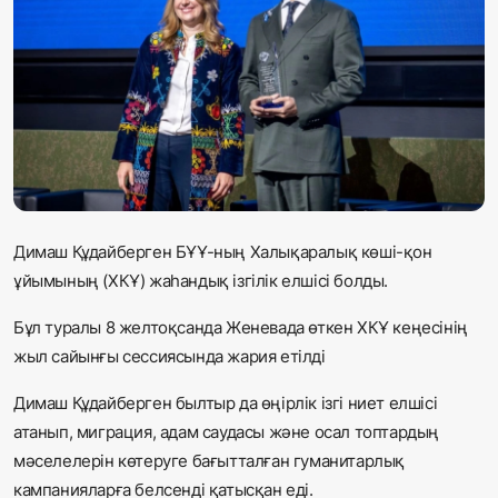
Жаңалықтар
Қоғам
Спорт
Әлем
Журналистік зерттеу
Димаш Құдайберген БҰҰ-ның Халықаралық көші-қон
ұйымының (ХКҰ) жаһандық ізгілік елшісі болды.
Қазақ тілі
Бұл туралы 8 желтоқсанда Женевада өткен ХКҰ кеңесінің
жыл сайынғы сессиясында жария етілді
Димаш Құдайберген былтыр да өңірлік ізгі ниет елшісі
атанып, миграция, адам саудасы және осал топтардың
мәселелерін көтеруге бағытталған гуманитарлық
кампанияларға белсенді қатысқан еді.