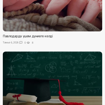
Павлодарда үшем дүниеге келді
Тамыз 6, 2026
chat_bubble
0
visibility
8