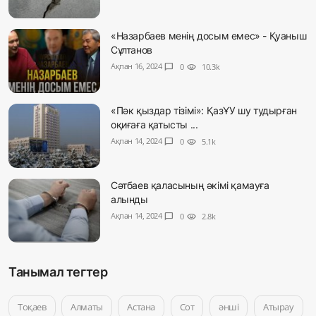
«Назарбаев менің досым емес» - Қуаныш
Сұлтанов
Ақпан 16, 2024
chat_bubble
0
visibility
10.3k
«Пәк қыздар тізімі»: ҚазҰУ шу тудырған
оқиғаға қатысты ...
Ақпан 14, 2024
chat_bubble
0
visibility
5.1k
Сәтбаев қаласының әкімі қамауға
алынды
Ақпан 14, 2024
chat_bubble
0
visibility
2.8k
Танымал тегтер
Тоқаев
Алматы
Астана
Сот
әнші
Атырау