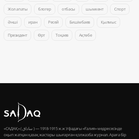
Жол апаты
блогер
отбасы
шымкент
Спорт
Әнші
иран
Ресей
Бишімбаев
Қылмыс
Президент
Өрт
Тоқаев
Ақтөбе
«САДАҚ» ( ساداق ) — 1915-1918 ж.ж Уфадағы «Ғалия» медресесінде
оқып жатқан қазақ жастары шығарған қолжазба журнал. Араға бір