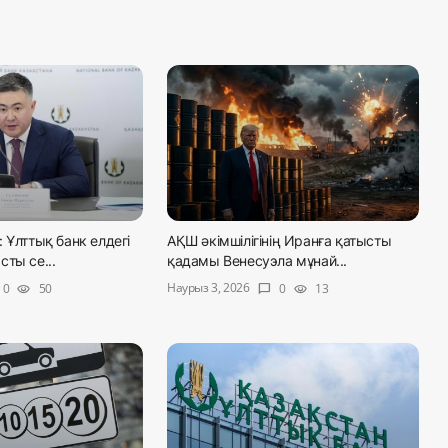
 Ұлттық банк елдегі
АҚШ әкімшілігінің Иранға қатысты
ты се...
қадамы Венесуэла мұнай...
Наурыз 3, 2026
0
50
0
13
visibility
chat_bubble
visibility