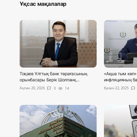
Ұқсас мақалалар
Тоқаев Ұлттық банк төрағасының
«Ақша тым көп»:
орынбасары Берік Шолпанқ...
инфляцияның бас
Ақпан 20, 2026
Қазан 22, 2025
0
14
chat_bubble
visibility
chat_bubble