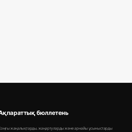
Ақпараттық бюллетень
Соңғы жаңалықтарды, жаңартуларды және арнайы ұсыныстарды