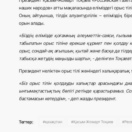
Президент Қасым-Жомарт Тоқаев «Российская газет
наших народов» атты мақаласында еліміздегі орыс тілі
Оның айтуынша, тілдік алуантүрлілік – еліміздің б
орын алады.
«Біздің елімізде қоғамның әлеуметтік-саяси, ғылым
табылатын орыс тіліне ерекше құрмет пен қолдау кө
орыс, сондай-ақ ағылшын, қытай және басқа да тілдер
табысқа жетудің маңызды шарты», - делінген Тоқаев
Президент неліктен орыс тілі жөніндегі халықаралық 
«Біз орыс тілін қолдауды халықтар арасындағы ди
ынтымақтастықтың бөлігі ретінде қарастырамыз. Со
бастамасын көтердім», - деп жазды президент.
қазақстан
Қасым-Жомарт Тоқаев
Рес
Тегтер: