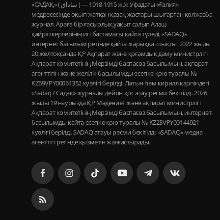
«САДАҚ» ( ساداق ) — 1915-1918 ж.ж Уфадағы «Ғалия»
медресесінде оқып жатқан қазақ жастары шығарған қолжазба
журнал. Араға бір ғасырлық уақыт салып Алаш
қайраткерлерінің игі бастамасы қайта түледі, «SADAQ»
интернет басылым ретінде қайта жарыққа шықты. 2022 жылы
20 желтоқсанда ҚР Ақпарат және қоғамдық даму министрлігі
Ақпарат комитетінің Мерзімді баспасөз басылымын, ақпарат
агенттігін және желілік басылымды есепке қою туралы №
KZ69VPY00061352 куәлігі берілді. Латын һәм кирилл қарпіндегі
«Sadaq / Садақ» журналы дейтін қос атау ресми бекітілді. 2026
жылы 19 наурызда ҚР Мәдениет және ақпарат министрлігі
Ақпарат комитетінің Мерзімді баспасөз басылымын, интернет-
басылымды қайта есепке қою туралы № KZ23VPY00144921
куәлігі берілді. SADAQ атауы ресми бекітілді, «SADAQ» медиа
агенттігі ретінде қызметін жалғастырады.