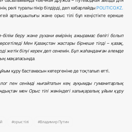
а» басылымында «Вечная дружба – путеводная звезда для
нің рөлі туралы пікір білдірді, деп хабарлайды
POLITICO.KZ.
ірегей артықшылығы және орыс тілі бұл кеңістікте ерекше
и-білім беру және рухани өмірінің ажырамас бөлігі болып
рсетіледі Мен Қазақстан жастары бірнеше тілді – қазақ,
ді жетік білуі керек деп сенемін. Бұл жаһанданған әлемде
тың мақаласында.
ұйым құру бастамасын көтергеніне де тоқталып өтті.
алог пен сенімді нығайтатын кең ауқымды гуманитарлық
ндықтан мен Орыс тілі жөніндегі халықаралық ұйым құру
ей
орыс тілі
Владимир Путин