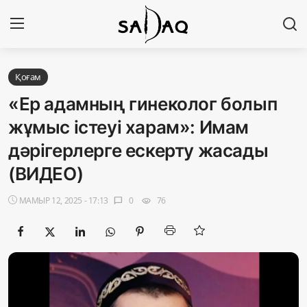
Кіру
Тіркелу
Қоғам
«Ер адамның гинеколог болып
Басты бет
жұмыс істеуі харам»: Имам
дәрігерлерге ескерту жасады
Редакциялық байланыстар
(ВИДЕО)
Материалдарды қолдану тәртібі
МАМЫР 12, 2025 - 17:13
0
76
chat_bubble
visibility
Саясат
Sadaq TV
Экономика