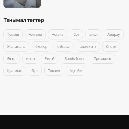
Танымал тегтер
Тоқаев
Алматы
Астана
Сот
әнші
Атырау
Жол апаты
блогер
отбасы
шымкент
Спорт
Әнші
иран
Ресей
Бишімбаев
Президент
Қылмыс
Өрт
Тоқаев
Ақтөбе