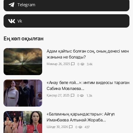
Telegram
Vk
Ең көп оқылған
Адам қайтыс болған соң, оның денесі мен
жанына не болады?
Мамыр 26, 2025
chat_bubble
0
visibility
3.4k
«Анау бөпе ғой…»: интим видеосы тараған
Сабина Мовлаева...
Қаңтар 27, 2025
chat_bubble
0
visibility
1.3k
«Баламның қарындастары»: Айгүл
Иманбаева Алтынай Жораба...
Шілде 30, 2026
chat_bubble
0
visibility
437