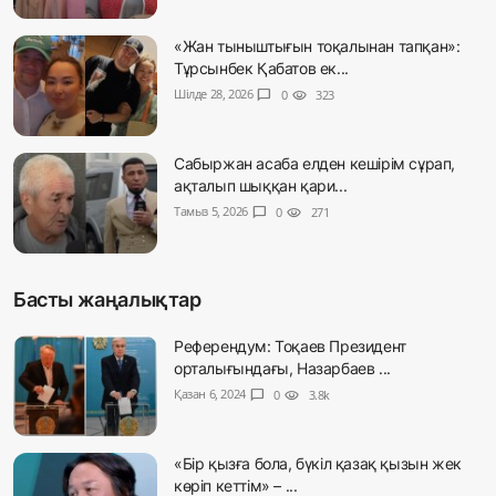
«Жан тыныштығын тоқалынан тапқан»:
Тұрсынбек Қабатов ек...
Шілде 28, 2026
chat_bubble
0
visibility
323
Сабыржан асаба елден кешірім сұрап,
ақталып шыққан қари...
Тамыз 5, 2026
chat_bubble
0
visibility
271
Басты жаңалықтар
Референдум: Тоқаев Президент
орталығындағы, Назарбаев ...
Қазан 6, 2024
chat_bubble
0
visibility
3.8k
«Бір қызға бола, бүкіл қазақ қызын жек
көріп кеттім» – ...