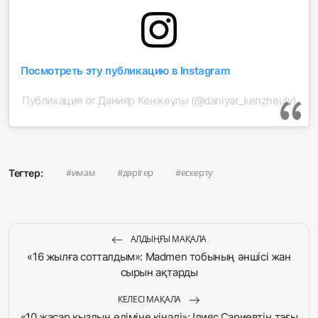
Посмотреть эту публикацию в Instagram
Публикация от Данияр Кенжеұлы (@daniyar_kenzheuly)
имам
дәрігер
ескерту
Тегтер:
АЛДЫҢҒЫ МАҚАЛА
«16 жылға сотталдым»: Madmen тобының әншісі жан
сырын ақтарды
КЕЛЕСІ МАҚАЛА
«10 жасар қыздың өліміне кінәлі»: Ілияс Сариевтің тағы