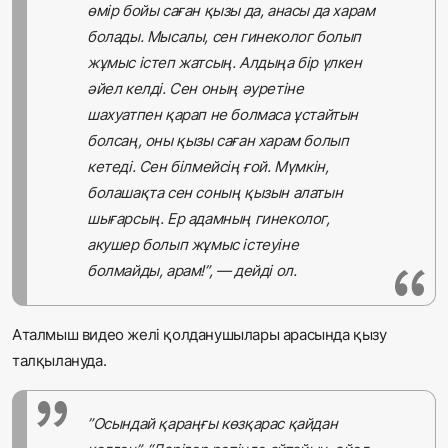
өмір бойы саған қызы да, анасы да харам
болады. Мысалы, сен гинеколог болып
жұмыс істеп жатсың. Алдыңа бір үлкен
әйел келді. Сен оның әуретіне
шахуатпен қарап не болмаса ұстайтын
болсаң, оны қызы саған харам болып
кетеді. Сен білмейсің ғой. Мүмкін,
болашақта сен соның қызын алатын
шығарсың. Ер адамның гинеколог,
акушер болып жұмыс істеуіне
болмайды, арам!”, — дейді ол.
Аталмыш видео желі қолданушылары арасында қызу
талқылануда.
”Осындай қараңғы көзқарас қайдан