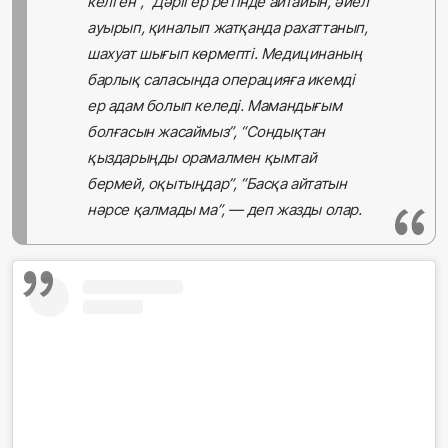
келген”, “Дәрігер ретінде айтайын, әйел
ауырып, қиналып жатқанда рахаттанып,
шахуат шығып көрмепті. Медицинаның
барлық саласында операцияға икемді
ер адам болып келеді. Мамандығым
болғасын жасаймыз”, “Сондықтан
қыздарыңды орамалмен қымтай
бермей, оқытыңдар”, “Басқа айтатын
нәрсе қалмады ма”, — деп жазды олар.