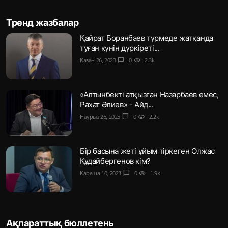
Тренд жазбалар
Қайрат Боранбаев түрмеде жатқанда
туған күнін дүркіреті...
Қазан 26, 2023
chat_bubble
0
visibility
2.3k
«Алтынбекті атқызған Назарбаев емес,
Рахат Әлиев» - Айд...
Наурыз 26, 2025
chat_bubble
0
visibility
2.2k
Бір басына жеті ұйым тіркеген Олжас
Құдайбергенов кім?
Қараша 10, 2023
chat_bubble
0
visibility
1.9k
Ақпараттық бюллетень