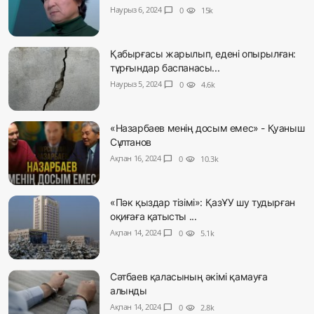
Наурыз 6, 2024
chat_bubble
0
visibility
15k
Қабырғасы жарылып, едені опырылған:
тұрғындар баспанасы...
Наурыз 5, 2024
chat_bubble
0
visibility
4.6k
«Назарбаев менің досым емес» - Қуаныш
Сұлтанов
Ақпан 16, 2024
chat_bubble
0
visibility
10.3k
«Пәк қыздар тізімі»: ҚазҰУ шу тудырған
оқиғаға қатысты ...
Ақпан 14, 2024
chat_bubble
0
visibility
5.1k
Сәтбаев қаласының әкімі қамауға
алынды
Ақпан 14, 2024
chat_bubble
0
visibility
2.8k