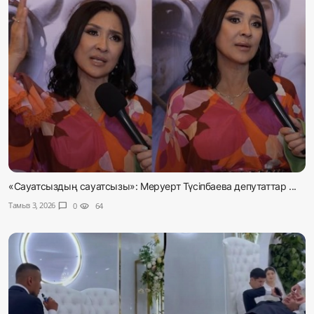
«Сауатсыздың сауатсызы»: Меруерт Түсіпбаева депутаттар ...
Тамыз 3, 2026
chat_bubble
0
visibility
64