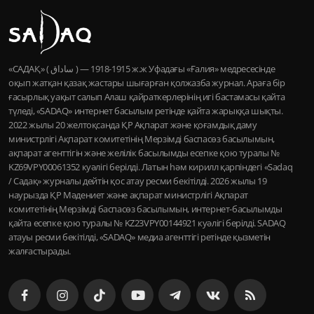
«САДАҚ» ( ساداق ) — 1915-1918 ж.ж Уфадағы «Ғалия» медресесінде
оқып жатқан қазақ жастары шығарған қолжазба журнал. Араға бір
ғасырлық уақыт салып Алаш қайраткерлерінің игі бастамасы қайта
түледі, «SADAQ» интернет басылым ретінде қайта жарыққа шықты.
2022 жылы 20 желтоқсанда ҚР Ақпарат және қоғамдық даму
министрлігі Ақпарат комитетінің Мерзімді баспасөз басылымын,
ақпарат агенттігін және желілік басылымды есепке қою туралы №
KZ69VPY00061352 куәлігі берілді. Латын һәм кирилл қарпіндегі «Sadaq
/ Садақ» журналы дейтін қос атау ресми бекітілді. 2026 жылы 19
наурызда ҚР Мәдениет және ақпарат министрлігі Ақпарат
комитетінің Мерзімді баспасөз басылымын, интернет-басылымды
қайта есепке қою туралы № KZ23VPY00144921 куәлігі берілді. SADAQ
атауы ресми бекітілді, «SADAQ» медиа агенттігі ретінде қызметін
жалғастырады.