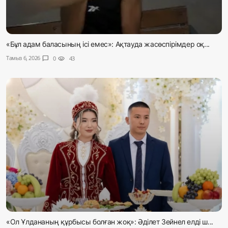
«Бұл адам баласының ісі емес»: Ақтауда жасөспірімдер оқ...
Тамыз 6, 2026
chat_bubble
0
visibility
43
«Ол Ұлдананың құрбысы болған жоқ»: Әділет Зейнел елді ш...