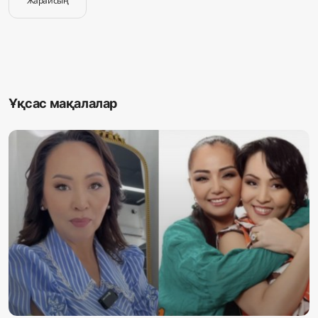
Жарайсың
Ұқсас мақалалар