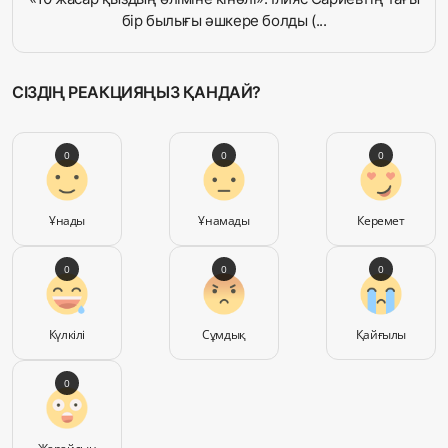
бір былығы әшкере болды (...
СІЗДІҢ РЕАКЦИЯҢЫЗ ҚАНДАЙ?
0
0
0
Ұнады
Ұнамады
Керемет
0
0
0
Күлкілі
Сұмдық
Қайғылы
0