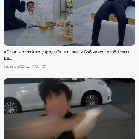
«Осыны қалай шақырады?»: Атышулы Сабыржан асаба тағы
да...
Тамыз 3, 2026
chat_bubble
0
visibility
87