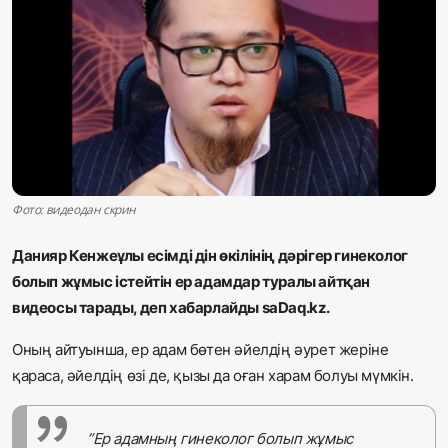
Жаңалықтар
Қоғам
Спорт
Әлем
Фото: видеодан скрин
Журналистік зерттеу
Данияр Кенжеұлы есімді дін өкілінің дәрігер гинеколог
Қазақ тілі
болып жұмыс істейтін ер адамдар туралы айтқан
видеосы тарады, деп хабарлайды
saDaq.kz.
Оның
айтуынша
, ер адам бөтен әйелдің әурет жеріне
қараса, әйелдің өзі де, қызы да оған харам болуы мүмкін.
”Ер адамның гинеколог болып жұмыс