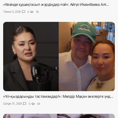
«Кезінде құшақтасып жүрдіңдер ғой»: Айгүл Иманбаева Алт...
Тамыз 5, 2026
chat_bubble
0
visibility
76
«Ұл-қыздарыңды тастамаңдар!»: Мөлдір Мұқан әкелерге үнд...
Шілде 31, 2026
chat_bubble
0
visibility
34