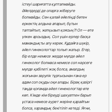
істеуі шариғатта құпталмайды.
Әйелдерді де оларға жіберуге
болмайды. Сен қалай әйеліңді бөтен
еркектің алдына апарып, бұтын
талтайтып, жатқызып қоясың?! Ол — өте
үлкен арсыздық. Сол үшін ерлер басқа
мамандықты алу керек. Құдайға шүкір,
әйел гинекологтар толып жатыр. Егер,
бір елде немесе жерде мүлде әйел
гинеколог болмаса немесе сол нәрсеге
мүлде қабілеті жоқ болса, амалдың
жоғынан зәрулік тұрғысынан ғана ер
адам сол оқуды оқи алады. Бірақ қазіргі
таңда қоғамда әйел гинекологтар өте
көп. Кімде кім біреуді шахуатпен барып
ұстаса немесе әурет жеріне қарайтын
болса, харамдық бекітіліп кетеді. Яғни,