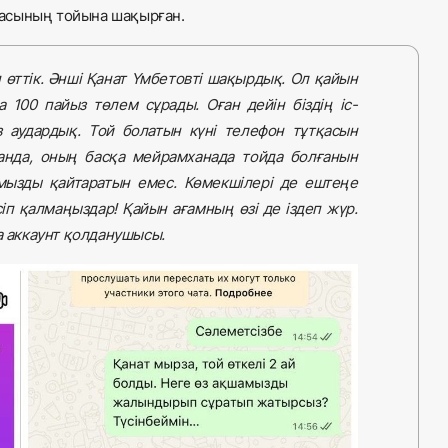
насының тойына шақырған.
 өттік. Әнші Қанат Үмбетовті шақырдық. Ол қайын
 100 пайыз төлем сұрады. Оған дейін біздің іс-
 аудардық. Той болатын күні телефон тұтқасын
анда, оның басқа мейрамханада тойда болғанын
шамызды қайтаратын емес. Көмекшілері де ештеңе
іп қалмаңыздар! Қайын ағамның өзі де іздеп жүр.
a аккаунт қолданушысы.