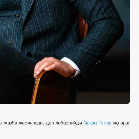
ы жазба жариялады, деп хабарлайды
Qazaq Today
ақпарат