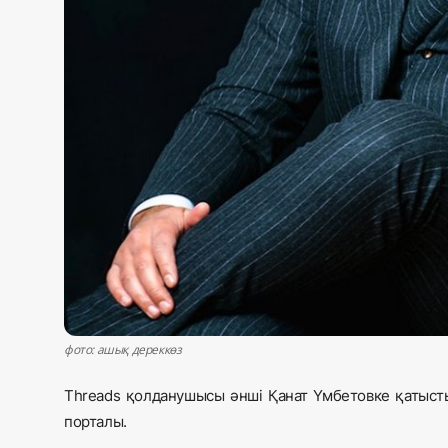
фото: ашық дереккөз
Threads қолданушысы әнші Қанат Үмбетовке қатыст
порталы.