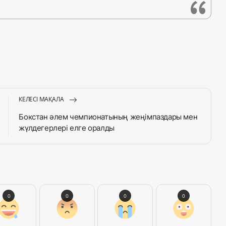
КЕЛЕСІ МАҚАЛА
Бокстан әлем чемпионатының жеңімпаздары мен
жүлдегерлері елге оралды
0
0
0
0