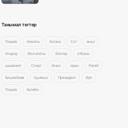
Танымал тегтер
Тоқаев
Алматы
Астана
Сот
әнші
Атырау
Жол апаты
блогер
отбасы
шымкент
Спорт
Әнші
иран
Ресей
Бишімбаев
Қылмыс
Президент
Өрт
Тоқаев
Ақтөбе