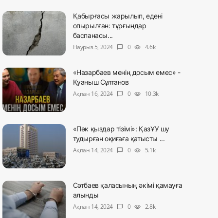
Қабырғасы жарылып, едені
опырылған: тұрғындар
баспанасы...
Наурыз 5, 2024
0
4.6k
chat_bubble
visibility
«Назарбаев менің досым емес» -
Қуаныш Сұлтанов
Ақпан 16, 2024
0
10.3k
chat_bubble
visibility
«Пәк қыздар тізімі»: ҚазҰУ шу
тудырған оқиғаға қатысты ...
Ақпан 14, 2024
0
5.1k
chat_bubble
visibility
Сәтбаев қаласының әкімі қамауға
алынды
Ақпан 14, 2024
0
2.8k
chat_bubble
visibility