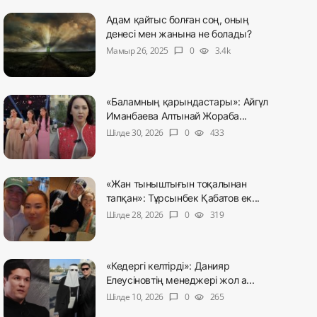
Адам қайтыс болған соң, оның
денесі мен жанына не болады?
Мамыр 26, 2025
0
3.4k
chat_bubble
visibility
«Баламның қарындастары»: Айгүл
Иманбаева Алтынай Жораба...
Шілде 30, 2026
0
433
chat_bubble
visibility
«Жан тыныштығын тоқалынан
тапқан»: Тұрсынбек Қабатов ек...
Шілде 28, 2026
0
319
chat_bubble
visibility
«Кедергі келтірді»: Данияр
Елеусіновтің менеджері жол а...
Шілде 10, 2026
0
265
chat_bubble
visibility