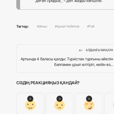
деген сұмдық”, – деп жазды көпшілік.
Әнші
Қанат Үмбетов
Той
Тегтер:
АЛДЫҢҒЫ МАҚАЛА
Артында 4 баласы қалды: Түркістан тұрғыны әйелін
балғамен ұрып өлтіріп, кейін өз...
СІЗДІҢ РЕАКЦИЯҢЫЗ ҚАНДАЙ?
0
0
0