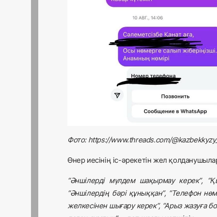
Фото: https://www.threads.com/@kazbekkyzy
Өнер иесінің іс-әрекетін жел қолданушыла
“Әншілерді мүлдем шақырмау керек”, “Қ
“Әншілердің бәрі құныққан”, “Телефон нөм
желкесінен шығару керек”, “Арыз жазуға бол