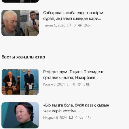
Сабыржан асаба елден кешірім
сұрап, ақталып шыққан қари...
Тамыз 5, 2026
0
265
chat_bubble
visibility
Басты жаңалықтар
Референдум: Тоқаев Президент
орталығындағы, Назарбаев ...
Қазан 6, 2024
0
3.8k
chat_bubble
visibility
«Бір қызға бола, бүкіл қазақ қызын
жек көріп кеттім» – ...
Наурыз 6, 2024
0
15k
chat_bubble
visibility