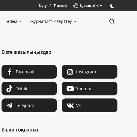
Кіру
/
Тіркелу
Қазақ тілі
Әлем
Журналистік зерттеу
Бізге жазылыңыздар
Facebook
Instagram
Tiktok
Youtube
Telegram
Vk
Ең көп оқылған