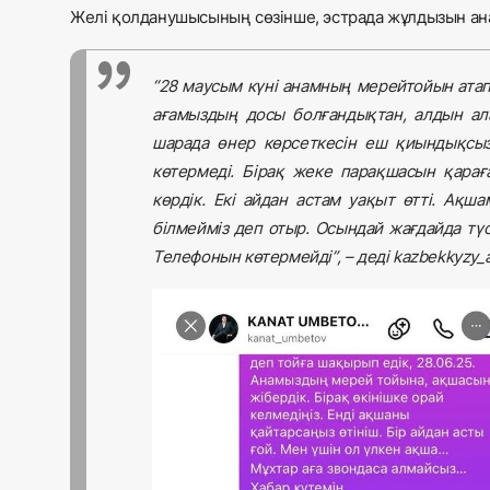
Желі қолданушысының сөзінше, эстрада жұлдызын а
“28 маусым күні анамның мерейтойын атап
ағамыздың досы болғандықтан, алдын ала
шарада өнер көрсеткесін еш қиындықсыз
көтермеді. Бірақ жеке парақшасын қарағ
көрдік. Екі айдан астам уақыт өтті. Ақ
білмейміз деп отыр. Осындай жағдайда түс
Телефонын көтермейді”, – деді kazbekkyzy_