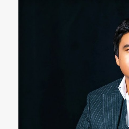
Жаңалықтар
Қоғам
Спорт
Әлем
Журналистік зерттеу
Қазақ тілі