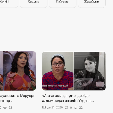
Күлкілі
Сұмдық
Қайғылы
Жарайсың
ауатсызы»: Меруерт
«Ата-анасы да, үлкендері де
аттар ...
алдымыздан өтпеді»: Ұлдана ...
Шілде 31, 2026
0
62
0
22
visibility
chat_bubble
visibility