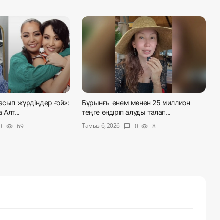
асып жүрдіңдер ғой»:
Бұрынғы енем менен 25 миллион
Алт...
теңге өндіріп алуды талап...
Тамыз 6, 2026
0
69
0
8
visibility
chat_bubble
visibility