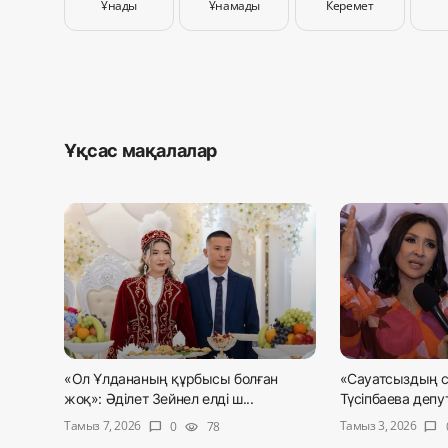
Ұнады
Ұнамады
Керемет
Ұқсас мақалалар
«Ол Ұлдананың құрбысы болған
«Сауатсыздың с
жоқ»: Әділет Зейнел елді ш...
Түсіпбаева депут
Тамыз 7, 2026
Тамыз 3, 2026
0
78
chat_bubble
visibility
chat_bubble