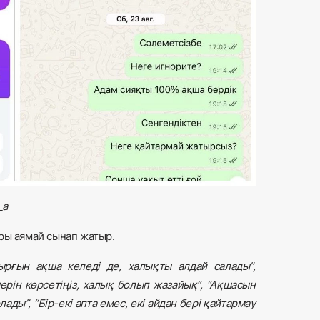
_a
ры аямай сынап жатыр.
ырғын ақша келеді де, халықты алдай салады”,
ерін көрсетіңіз, халық болып жазайық”, “Ақшасын
ады”, “Бір-екі апта емес, екі айдан бері қайтармау