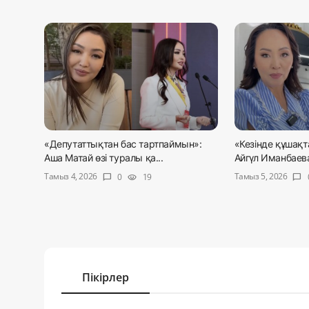
«Депутаттықтан бас тартпаймын»:
«Кезінде құшақт
Аша Матай өзі туралы қа...
Айгүл Иманбаева 
Тамыз 4, 2026
Тамыз 5, 2026
0
19
chat_bubble
visibility
chat_bubble
Пікірлер