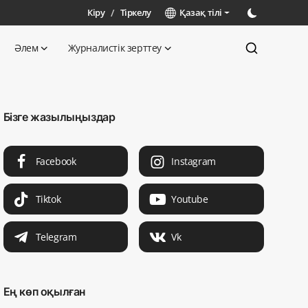
Кіру
/
Тіркелу
Қазақ тілі
Әлем
Журналистік зерттеу
Бізге жазылыңыздар
Facebook
Instagram
Tiktok
Youtube
Telegram
Vk
Ең көп оқылған