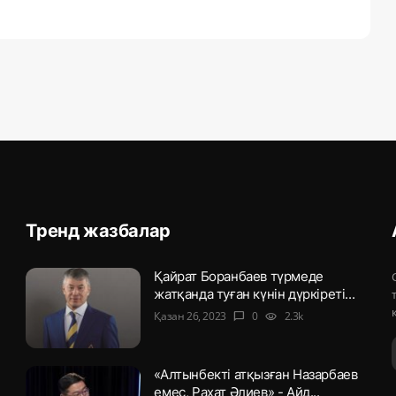
Тренд жазбалар
Қайрат Боранбаев түрмеде
жатқанда туған күнін дүркіреті...
Қазан 26, 2023
0
2.3k
chat_bubble
visibility
«Алтынбекті атқызған Назарбаев
емес, Рахат Әлиев» - Айд...