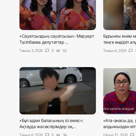
«Сауатсыздың сауатсызы»: Меруерт
Бұрынғы енем м
Түсіпбаева депутаттар ...
теңге өндіріп ал
Тамыз 3, 2026
Тамыз 6, 2026
0
62
chat_bubble
visibility
chat_bubble
«Бұл адам баласының ісі емес»:
«Ата-анасы да, 
Ақтауда жасөспірімдер оқ...
алдымыздан өтпе
Тамыз 6, 2026
Шілде 31, 2026
0
34
chat_bubble
visibility
chat_bubble