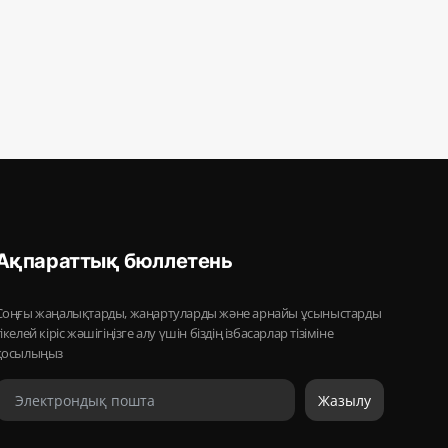
Ақпараттық бюллетень
Соңғы жаңалықтарды, жаңартуларды және арнайы ұсыныстарды
тікелей кіріс жәшігіңізге алу үшін біздің ізбасарлар тізіміне
қосылыңыз
Жазылу