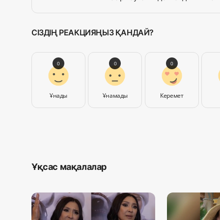
СІЗДІҢ РЕАКЦИЯҢЫЗ ҚАНДАЙ?
0
0
0
Ұнады
Ұнамады
Керемет
Ұқсас мақалалар