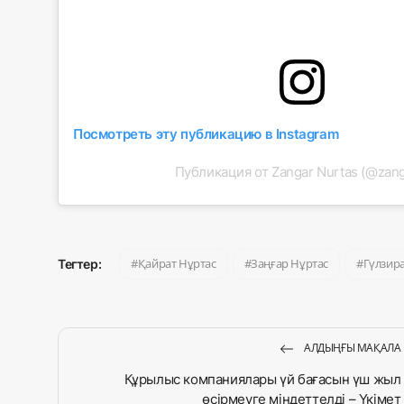
Посмотреть эту публикацию в Instagram
Публикация от Zangar Nurtas (@zang
Қайрат Нұртас
Заңғар Нұртас
Гүлзир
Тегтер:
АЛДЫҢҒЫ МАҚАЛА
Құрылыс компаниялары үй бағасын үш жыл
өсірмеуге міндеттелді – Үкімет