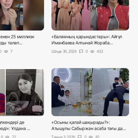
енен 25 миллион
«Баламның қарындастары»: Айгүл
уды талап...
Иманбаева Алтынай Жораба...
Шілде 30, 2026
0
7
0
432
visibility
chat_bubble
visibility
үлкендері де
«Осыны қалай шақырады?»:
ді»: Ұлдана ...
Атышулы Сабыржан асаба тағы да...
Тамыз 3, 2026
0
22
0
82
visibility
chat_bubble
visibility