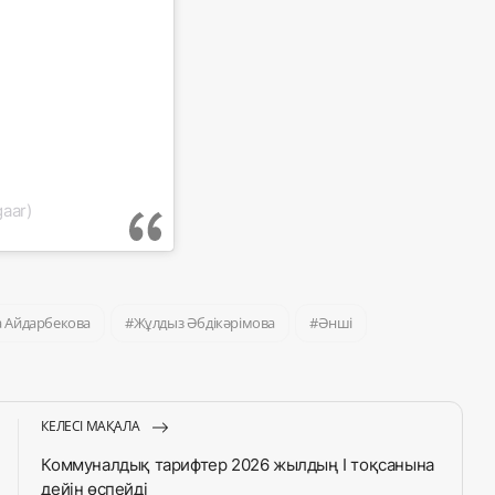
aar)
а Айдарбекова
Жұлдыз Әбдікәрімова
Әнші
КЕЛЕСІ МАҚАЛА
Коммуналдық тарифтер 2026 жылдың І тоқсанына
дейін өспейді