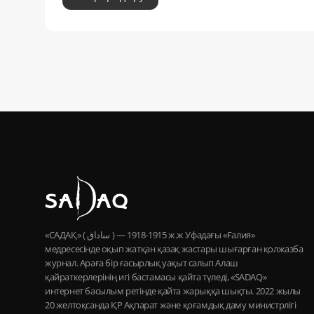
«САДАҚ» ( ساداق ) — 1915-1918 ж.ж Уфадағы «Ғалия»
медресесінде оқып жатқан қазақ жастары шығарған қолжазба
журнал. Араға бір ғасырлық уақыт салып Алаш
қайраткерлерінің игі бастамасы қайта түледі, «SADAQ»
интернет басылым ретінде қайта жарыққа шықты. 2022 жылы
20 желтоқсанда ҚР Ақпарат және қоғамдық даму министрлігі