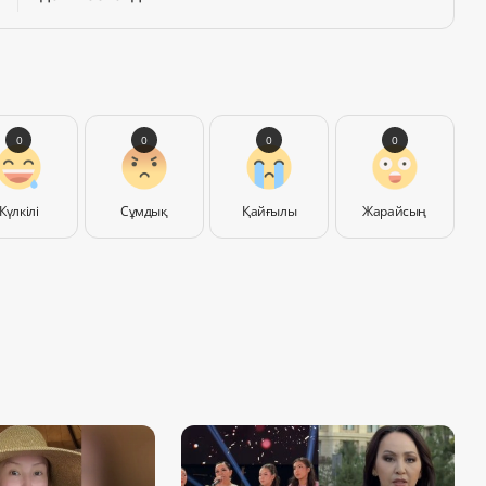
0
0
0
0
Күлкілі
Сұмдық
Қайғылы
Жарайсың