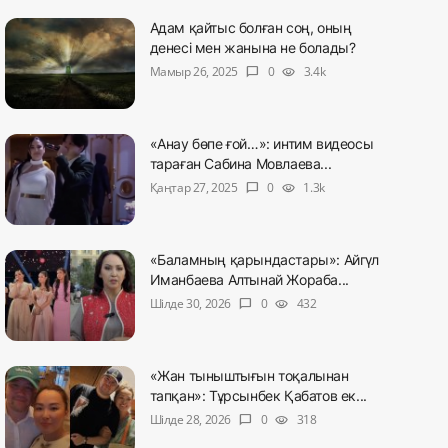
Адам қайтыс болған соң, оның
денесі мен жанына не болады?
Мамыр 26, 2025
0
3.4k
chat_bubble
visibility
«Анау бөпе ғой…»: интим видеосы
тараған Сабина Мовлаева...
Қаңтар 27, 2025
0
1.3k
chat_bubble
visibility
«Баламның қарындастары»: Айгүл
Иманбаева Алтынай Жораба...
Шілде 30, 2026
0
432
chat_bubble
visibility
«Жан тыныштығын тоқалынан
тапқан»: Тұрсынбек Қабатов ек...
Шілде 28, 2026
0
318
chat_bubble
visibility