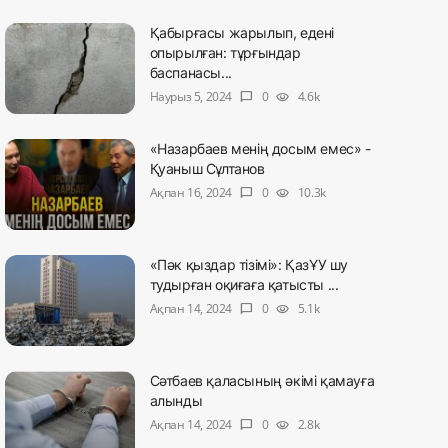
Қабырғасы жарылып, едені
опырылған: тұрғындар
баспанасы...
Наурыз 5, 2024
0
4.6k
chat_bubble
visibility
«Назарбаев менің досым емес» -
Қуаныш Сұлтанов
Ақпан 16, 2024
0
10.3k
chat_bubble
visibility
«Пәк қыздар тізімі»: ҚазҰУ шу
тудырған оқиғаға қатысты ...
Ақпан 14, 2024
0
5.1k
chat_bubble
visibility
Сәтбаев қаласының әкімі қамауға
алынды
Ақпан 14, 2024
0
2.8k
chat_bubble
visibility