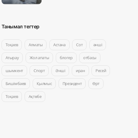
Танымал тегтер
Тоқаев
Алматы
Астана
Сот
әнші
Атырау
Жол апаты
блогер
отбасы
шымкент
Спорт
Әнші
иран
Ресей
Бишімбаев
Қылмыс
Президент
Өрт
Тоқаев
Ақтөбе