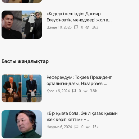
«Кедергі келтірді»: Данияр
Елеусіновтің менеджері жол а...
Шілде 10, 2026
0
263
chat_bubble
visibility
Басты жаңалықтар
Референдум: Тоқаев Президент
орталығындағы, Назарбаев ...
Қазан 6, 2024
0
3.8k
chat_bubble
visibility
«Бір қызға бола, бүкіл қазақ қызын
жек көріп кеттім» – ...
Наурыз 6, 2024
0
15k
chat_bubble
visibility