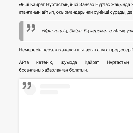
Әнші Қайрат Нұртастың інісі Заңғар Нұртас жақында 
атанғанын айтып, оқырмандарынан сүйінші сұрады, д
«Қош келдің, Әміре. Ең керемет сыйлық үші
Немересін перзентханадан шығарып алуға продюсер Г
Айта кетейік, жуырда Қайрат Нұртастың
босанғаны
хабарланған
болатын.