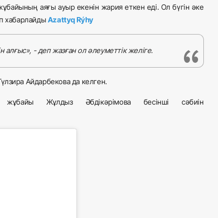
жұбайының аяғы ауыр екенін жария еткен еді. Ол бүгін әке
еп хабарлайды
Azattyq Rýhy
н алғыс», - деп жазған ол әлеуметтік желіге.
үлзира Айдарбекова да келген.
 жұбайы Жұлдыз Әбдікәрімова бесінші сәбиін