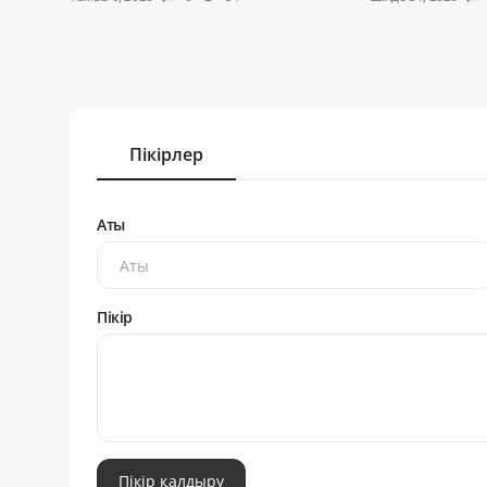
Пікірлер
Аты
Пікір
Пікір қалдыру