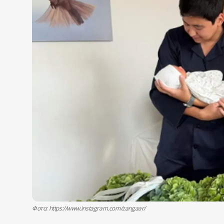
Жаңалықтар
Қоғам
Спорт
Әлем
Журналистік зерттеу
Қазақ тілі
Фото: https://www.instagram.com/zangaar/