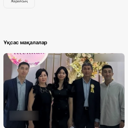
Жарайсың
Ұқсас мақалалар