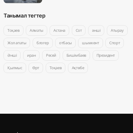
Танымал тегтер
Тоқаев
Алматы
Астана
Сот
әнші
Атырау
Жол апаты
блогер
отбасы
шымкент
Спорт
Әнші
иран
Ресей
Бишімбаев
Президент
Қылмыс
Өрт
Тоқаев
Ақтөбе