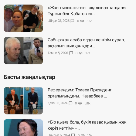
«Жан тыныштығын тоқалынан тапқан»:
Тұрсынбек Қабатов ек...
Шілде 28, 2026
chat_bubble
0
visibility
322
Сабыржан асаба елден кешірім сұрап,
ақталып шыққан қари...
Тамыз 5, 2026
chat_bubble
0
visibility
271
Басты жаңалықтар
Референдум: Тоқаев Президент
орталығындағы, Назарбаев ...
Қазан 6, 2024
chat_bubble
0
visibility
3.8k
«Бір қызға бола, бүкіл қазақ қызын жек
көріп кеттім» – ...
Наурыз 6, 2024
chat_bubble
0
visibility
15k