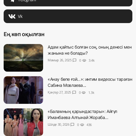
Vk
Ең көп оқылған
Адам қайтыс болған соң, оның денесі мен
жанына не болады?
Мамыр 26, 2025
chat_bubble
0
visibility
3.4k
«Анау бөпе ғой…»: интим видеосы тараған
Сабина Мовлаева...
Қаңтар 27, 2025
chat_bubble
0
visibility
1.3k
«Баламның қарындастары»: Айгүл
Иманбаева Алтынай Жораба...
Шілде 30, 2026
chat_bubble
0
visibility
436