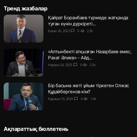
Тренд жазбалар
Қайрат Боранбаев түрмеде жатқанда
туған күнін дүркіреті...
Қазан 26, 2023
chat_bubble
0
visibility
2.3k
«Алтынбекті атқызған Назарбаев емес,
Рахат Әлиев» - Айд...
Наурыз 26, 2025
chat_bubble
0
visibility
2.2k
Бір басына жеті ұйым тіркеген Олжас
Құдайбергенов кім?
Қараша 10, 2023
chat_bubble
0
visibility
1.9k
Ақпараттық бюллетень