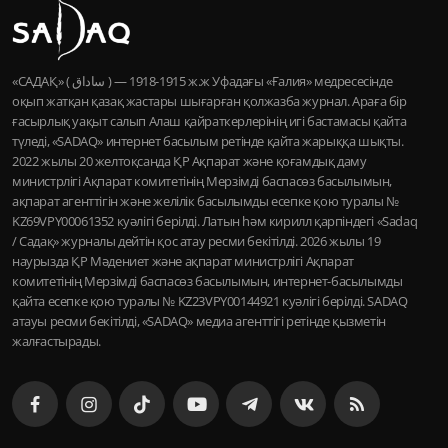
«САДАҚ» ( ساداق ) — 1915-1918 ж.ж Уфадағы «Ғалия» медресесінде
оқып жатқан қазақ жастары шығарған қолжазба журнал. Араға бір
ғасырлық уақыт салып Алаш қайраткерлерінің игі бастамасы қайта
түледі, «SADAQ» интернет басылым ретінде қайта жарыққа шықты.
2022 жылы 20 желтоқсанда ҚР Ақпарат және қоғамдық даму
министрлігі Ақпарат комитетінің Мерзімді баспасөз басылымын,
ақпарат агенттігін және желілік басылымды есепке қою туралы №
KZ69VPY00061352 куәлігі берілді. Латын һәм кирилл қарпіндегі «Sadaq
/ Садақ» журналы дейтін қос атау ресми бекітілді. 2026 жылы 19
наурызда ҚР Мәдениет және ақпарат министрлігі Ақпарат
комитетінің Мерзімді баспасөз басылымын, интернет-басылымды
қайта есепке қою туралы № KZ23VPY00144921 куәлігі берілді. SADAQ
атауы ресми бекітілді, «SADAQ» медиа агенттігі ретінде қызметін
жалғастырады.