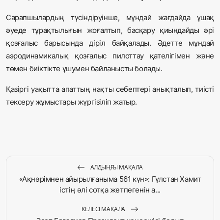
Сарапшылардың түсіндіруінше, мұндай жағдайда ұшақ
әуеде тұрақтылығын жоғалтып, басқару қиындайды әрі
қозғалыс барысында діріл байқалады. Әдетте мұндай
аэродинамикалық қозғалыс пилоттау қателігімен және
төмен биіктікте ұшумен байланысты болады.
Қазіргі уақытта апаттың нақты себептері анықталып, тиісті
тексеру жұмыстары жүргізіліп жатыр.
АЛДЫҢҒЫ МАҚАЛА
«Ақнәрімнен айырылғаныма 561 күн»: Гүлстан Хамит
істің әлі сотқа жетпегенін а...
КЕЛЕСІ МАҚАЛА