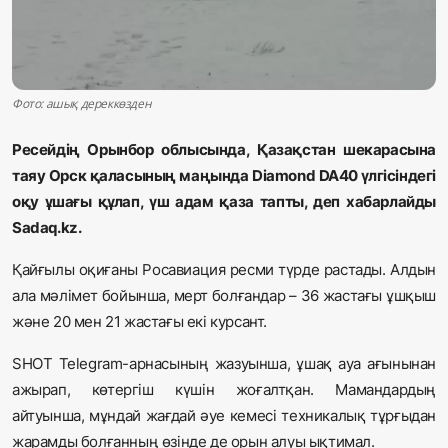
Жаңалықтар
Қоғам
Фото: ашық дереккөзден
Спорт
Ресейдің Орынбор облысында, Қазақстан шекарасына
Әлем
таяу Орск қаласының маңында Diamond DA40 үлгісіндегі
оқу ұшағы құлап, үш адам қаза тапты, деп хабарлайды
Журналистік зерттеу
Sadaq.kz.
Қайғылы оқиғаны Росавиация ресми түрде растады. Алдын
Қазақ тілі
ала мәлімет бойынша, мерт болғандар – 36 жастағы ұшқыш
және 20 мен 21 жастағы екі курсант.
SHOT Telegram-арнасының жазуынша, ұшақ ауа ағынынан
ажырап, көтергіш күшін жоғалтқан. Мамандардың
айтуынша, мұндай жағдай әуе кемесі техникалық тұрғыдан
жарамды болғанның өзінде де орын алуы ықтимал.