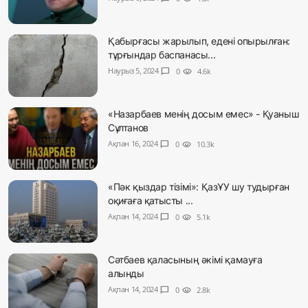
Қабырғасы жарылып, едені опырылған:
тұрғындар баспанасы...
Наурыз 5, 2024
chat_bubble
0
visibility
4.6k
«Назарбаев менің досым емес» - Қуаныш
Сұлтанов
Ақпан 16, 2024
chat_bubble
0
visibility
10.3k
«Пәк қыздар тізімі»: ҚазҰУ шу тудырған
оқиғаға қатысты ...
Ақпан 14, 2024
chat_bubble
0
visibility
5.1k
Сәтбаев қаласының әкімі қамауға
алынды
Ақпан 14, 2024
chat_bubble
0
visibility
2.8k