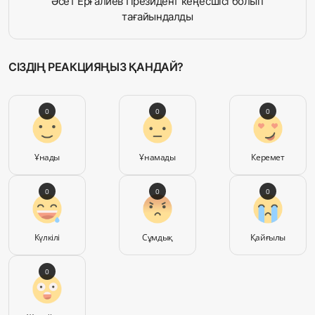
Әсет Ерғалиев Президент кеңесшісі болып
тағайындалды
СІЗДІҢ РЕАКЦИЯҢЫЗ ҚАНДАЙ?
0
0
0
Ұнады
Ұнамады
Керемет
0
0
0
Күлкілі
Сұмдық
Қайғылы
0