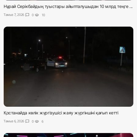
Нұрай Серікбайдың туыстары айыпталушыдан 10 млрд теңге ...
Тамыз 7, 2026
chat_bubble
0
visibility
10
Қостанайда көлік жүргізушісі жаяу жүргіншіні қағып кетті
Тамыз 6, 2026
chat_bubble
0
visibility
6