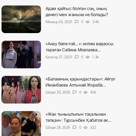
Адам қайтыс болған соң, оның
денесі мен жанына не болады?
Мамыр 26, 2025
0
3.4k
chat_bubble
visibility
«Анау бөпе ғой…»: интим видеосы
тараған Сабина Мовлаева...
Қаңтар 27, 2025
0
1.3k
chat_bubble
visibility
«Баламның қарындастары»: Айгүл
Иманбаева Алтынай Жораба...
Шілде 30, 2026
0
436
chat_bubble
visibility
«Жан тыныштығын тоқалынан
тапқан»: Тұрсынбек Қабатов ек...
Шілде 28, 2026
0
322
chat_bubble
visibility