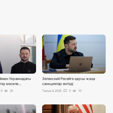
ймен Украинадағы
Зеленский Ресейге қарсы жаңа
ау мәселе...
санкциялар енгізді
Тамыз 4, 2026
0
20
0
10
visibility
chat_bubble
visibility