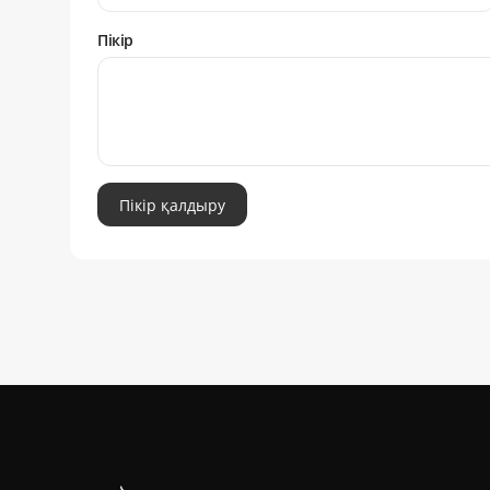
Пікір
Пікір қалдыру