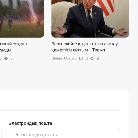
йзағай соққан
Зеленскийге қақтығысты аяқтау
жұмды
қажеттігін айттым – Трамп
Шілде 30, 2026
0
6
0
8
visibility
chat_bubble
visibility
Электрондық пошта