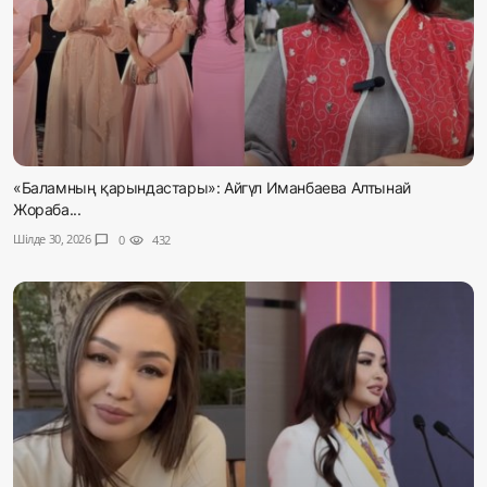
«Баламның қарындастары»: Айгүл Иманбаева Алтынай
Жораба...
Шілде 30, 2026
chat_bubble
0
visibility
432