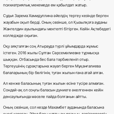
психиатриялық мекемеде ем қабылдап жатыр.
Судья Зарема Хамидуллина әйелдің тергеу кезінде берген
жауабын оқып берді. Оның сөзінше, ол Қызылқоға ауданы
Жангелдин ауылындағы мектепті бітірген. Кейін Ақтөбедегі
колледжде оқыған.
Оқу аяқталған соң Атырауда түрлі ұйымдарда жұмыс
істеген. 2016 жылы Сұлтан Сәрсемәлиевке тұрмысқа
шыққан. Отбасында бес бала тәрбиеленіп отыр.
Тергеушінің сұрақтарына жауап берген Мұқанғалиева
балаларының бір бөлігінің туған жылын ғана атай алған.
Ал кенже баласының туған жылын есіне түсіре алмаған.
Сондай-ақ ол соңғы баласын дүниеге әкелгеннен кейін
денсаулығында мәселе пайда болғанын айтты.
Оның сөзінше, сол кезде Махамбет ауданында баласына
енесі қараған. Әйел басы қатты ауырғанын, дәрігерлердің