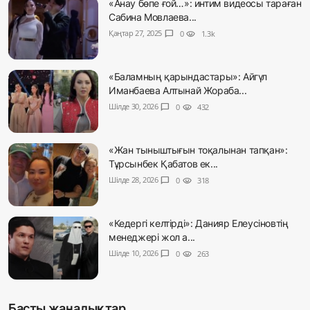
«Анау бөпе ғой…»: интим видеосы тараған
Сабина Мовлаева...
Қаңтар 27, 2025
chat_bubble
0
visibility
1.3k
«Баламның қарындастары»: Айгүл
Иманбаева Алтынай Жораба...
Шілде 30, 2026
chat_bubble
0
visibility
432
«Жан тыныштығын тоқалынан тапқан»:
Тұрсынбек Қабатов ек...
Шілде 28, 2026
chat_bubble
0
visibility
318
«Кедергі келтірді»: Данияр Елеусіновтің
менеджері жол а...
Шілде 10, 2026
chat_bubble
0
visibility
263
Басты жаңалықтар