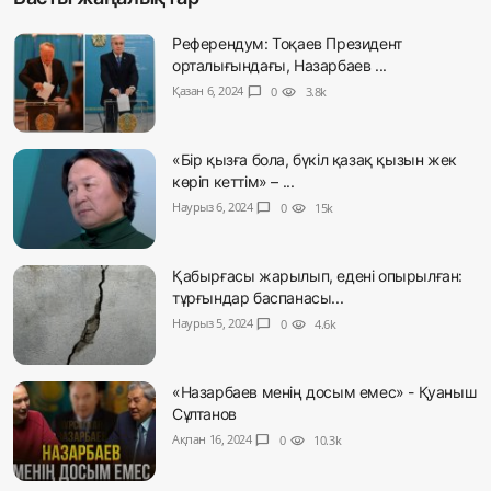
Референдум: Тоқаев Президент
орталығындағы, Назарбаев ...
Қазан 6, 2024
chat_bubble
0
visibility
3.8k
«Бір қызға бола, бүкіл қазақ қызын жек
көріп кеттім» – ...
Наурыз 6, 2024
chat_bubble
0
visibility
15k
Қабырғасы жарылып, едені опырылған:
тұрғындар баспанасы...
Наурыз 5, 2024
chat_bubble
0
visibility
4.6k
«Назарбаев менің досым емес» - Қуаныш
Сұлтанов
Ақпан 16, 2024
chat_bubble
0
visibility
10.3k