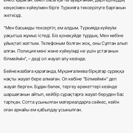
кеңесімен күйеуімен бірге Түркияға тексерілуге барғанын
жеткізді.
"Мен басымды тексертіп, ем алдым. Түркияда күйеуім
уақытша жұмыс істеді. Біз қонақүйде тұрдық. Мен көбіне
ұйықтап жаттым. Телефоным болған жоқ, оны Сұлтан алып
алған. Полиция мені және күйеуімді не үшін ұстағанын
білмеймін", – деді ол жауап алу кезінде.
Бейнежазбаға қарағанда, Мұқанғалиева бірқатар сұраққа
нақты жауап бере алмаған. Ол көбіне "Білмеймін" деп
жауап берген. Бұдан бөлек, тергеу әрекеттері кезінде
шаршағанын айтып, кейбір сұрақтарға жауап беруден бас
тартқан. Сотта ұсынылған материалдарға сәйкес, кейін
оған арнайы ем қабылдау ұсынылған.