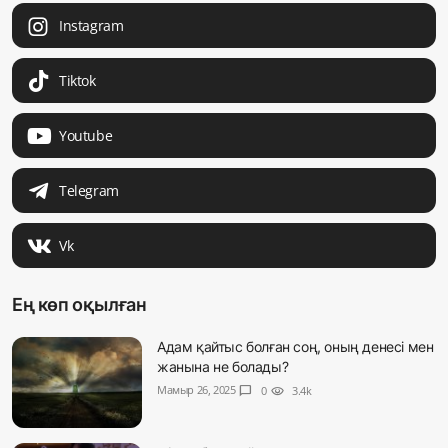
Instagram
Tiktok
Youtube
Telegram
Vk
Ең көп оқылған
Адам қайтыс болған соң, оның денесі мен
жанына не болады?
Мамыр 26, 2025
chat_bubble
0
visibility
3.4k