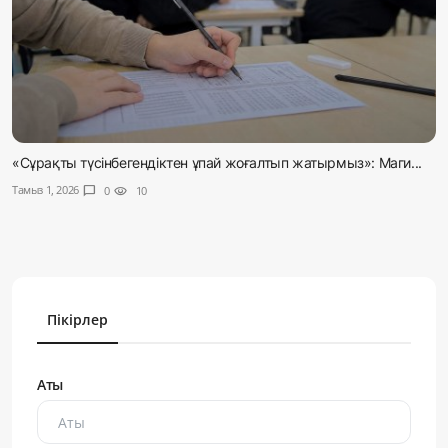
«Сұрақты түсінбегендіктен ұпай жоғалтып жатырмыз»: Маги...
Тамыз 1, 2026
chat_bubble
0
visibility
10
Пікірлер
Аты