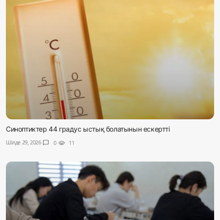
Синоптиктер 44 градус ыстық болатынын ескертті
Шілде 29, 2026
chat_bubble
0
visibility
11