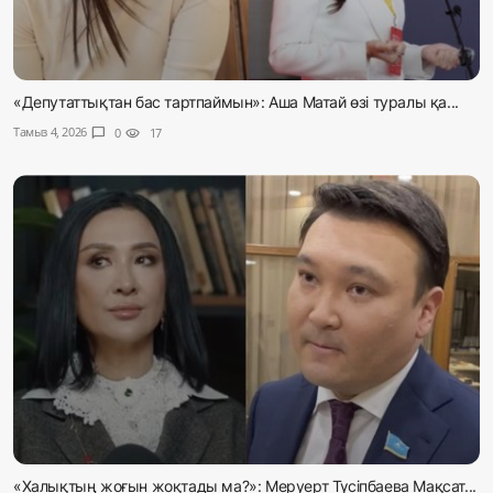
«Депутаттықтан бас тартпаймын»: Аша Матай өзі туралы қа...
Тамыз 4, 2026
chat_bubble
0
visibility
17
«Халықтың жоғын жоқтады ма?»: Меруерт Түсіпбаева Мақсат...