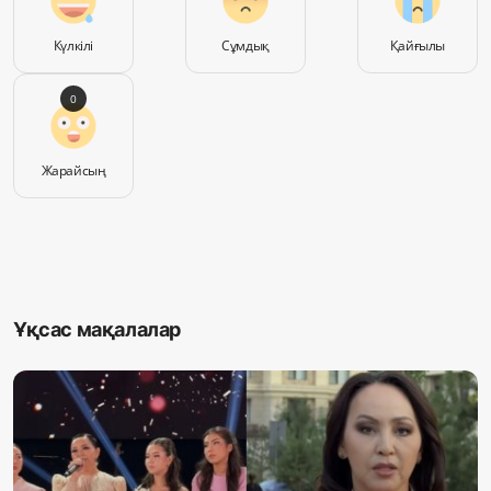
Күлкілі
Сұмдық
Қайғылы
0
Жарайсың
Ұқсас мақалалар