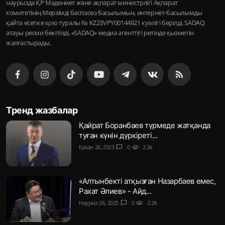
наурызда ҚР Мәдениет және ақпарат министрлігі Ақпарат
комитетінің Мерзімді баспасөз басылымын, интернет-басылымды
қайта есепке қою туралы № KZ23VPY00144921 куәлігі берілді. SADAQ
атауы ресми бекітілді, «SADAQ» медиа агенттігі ретінде қызметін
жалғастырады.
Тренд жазбалар
Қайрат Боранбаев түрмеде жатқанда
туған күнін дүркіреті...
Қазан 26, 2023
chat_bubble
0
visibility
2.3k
«Алтынбекті атқызған Назарбаев емес,
Рахат Әлиев» - Айд...
Наурыз 26, 2025
chat_bubble
0
visibility
2.2k