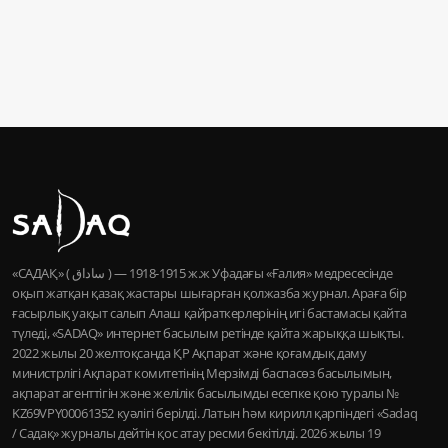
«САДАҚ» ( ساداق ) — 1915-1918 ж.ж Уфадағы «Ғалия» медресесінде
оқып жатқан қазақ жастары шығарған қолжазба журнал. Араға бір
ғасырлық уақыт салып Алаш қайраткерлерінің игі бастамасы қайта
түледі, «SADAQ» интернет басылым ретінде қайта жарыққа шықты.
2022 жылы 20 желтоқсанда ҚР Ақпарат және қоғамдық даму
министрлігі Ақпарат комитетінің Мерзімді баспасөз басылымын,
ақпарат агенттігін және желілік басылымды есепке қою туралы №
KZ69VPY00061352 куәлігі берілді. Латын һәм кирилл қарпіндегі «Sadaq
/ Садақ» журналы дейтін қос атау ресми бекітілді. 2026 жылы 19