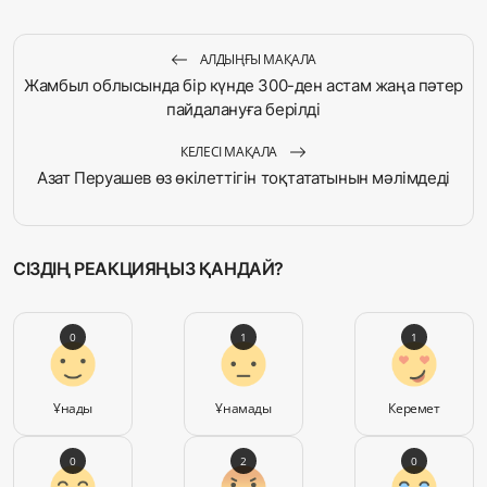
АЛДЫҢҒЫ МАҚАЛА
Жамбыл облысында бір күнде 300-ден астам жаңа пәтер
пайдалануға берілді
КЕЛЕСІ МАҚАЛА
Азат Перуашев өз өкілеттігін тоқтататынын мәлімдеді
СІЗДІҢ РЕАКЦИЯҢЫЗ ҚАНДАЙ?
0
1
1
Ұнады
Ұнамады
Керемет
0
2
0