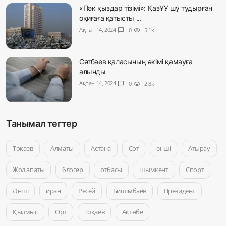
«Пәк қыздар тізімі»: ҚазҰУ шу тудырған
оқиғаға қатысты ...
Ақпан 14, 2024
chat_bubble
0
visibility
5.1k
Сәтбаев қаласының әкімі қамауға
алынды
Ақпан 14, 2024
chat_bubble
0
visibility
2.8k
Танымал тегтер
Тоқаев
Алматы
Астана
Сот
әнші
Атырау
Жол апаты
блогер
отбасы
шымкент
Спорт
Әнші
иран
Ресей
Бишімбаев
Президент
Қылмыс
Өрт
Тоқаев
Ақтөбе