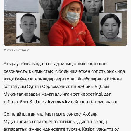
Жаңалықтар
Қоғам
Спорт
Әлем
Коллаж: kznews
Журналистік зерттеу
Атырау облысында төрт адамның өліміне қатысты
резонансты қылмыстық іс бойынша өткен сот отырысында
жаңа бейнематериалдар зерттелді. Жазбалардың бірінде
Қазақ тілі
сотталушы Сұлтан Сәрсемәлиевтің жұбайы Ақбаян
Мұқанғалиевадан жауап алынған сәт көрсетілді, деп
хабарлайды Sadaq.kz
kznews.kz
сайтына сілтеме жасап.
Сотта айтылған мәліметтерге сәйкес, Ақбаян
Мұқанғалиева психоневрологиялық диспансердің
ақпараттық жүйесінде есепте тұрған. Қазіргі уақытта ол