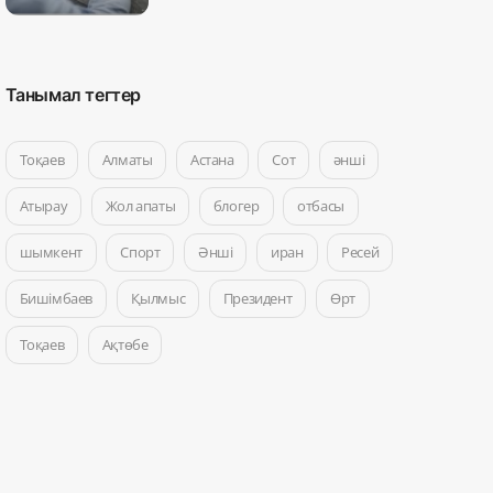
Танымал тегтер
Тоқаев
Алматы
Астана
Сот
әнші
Атырау
Жол апаты
блогер
отбасы
шымкент
Спорт
Әнші
иран
Ресей
Бишімбаев
Қылмыс
Президент
Өрт
Тоқаев
Ақтөбе