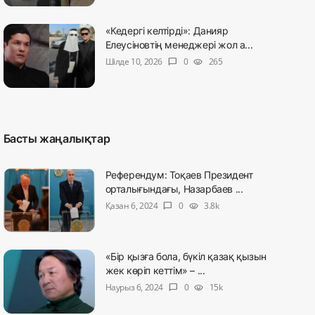
«Кедергі келтірді»: Данияр
Елеусіновтің менеджері жол а...
Шілде 10, 2026
0
265
chat_bubble
visibility
Басты жаңалықтар
Референдум: Тоқаев Президент
орталығындағы, Назарбаев ...
Қазан 6, 2024
0
3.8k
chat_bubble
visibility
«Бір қызға бола, бүкіл қазақ қызын
жек көріп кеттім» – ...
Наурыз 6, 2024
0
15k
chat_bubble
visibility