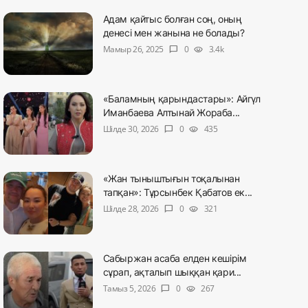
Адам қайтыс болған соң, оның
денесі мен жанына не болады?
Мамыр 26, 2025
0
3.4k
chat_bubble
visibility
«Баламның қарындастары»: Айгүл
Иманбаева Алтынай Жораба...
Шілде 30, 2026
0
435
chat_bubble
visibility
«Жан тыныштығын тоқалынан
тапқан»: Тұрсынбек Қабатов ек...
Шілде 28, 2026
0
321
chat_bubble
visibility
Сабыржан асаба елден кешірім
сұрап, ақталып шыққан қари...
Тамыз 5, 2026
0
267
chat_bubble
visibility