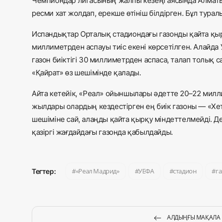
Чемпиондар лигасының жалпы кезеңі аясында Алматы
ресми хат жолдап, ерекше өтініш білдірген. Бұл туралы 
Испандықтар Орталық стадиондағы газонды қайта қырқ
миллиметрден аспауы тиіс екені көрсетілген. Алайда 
газон биіктігі 30 миллиметрден аспаса, талап толық 
«Қайрат» өз шешімінде қалады.
Айта кетейік, «Реал» ойыншылары әдетте 20–22 милл
жылдары олардың кездестірген ең биік газоны — «Хе
шешіміне сай, алаңды қайта қырқу міндеттелмейді. 
қазіргі жағдайдағы газонда қабылдайды.
«Реал Мадрид»
УЕФА
стадион
г
Тегтер:
АЛДЫҢҒЫ МАҚАЛА