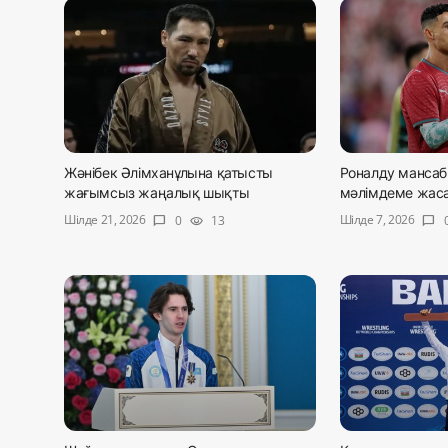
Жәнібек Әлімханұлына қатысты
Роналду мансаб
жағымсыз жаңалық шықты
мәлімдеме жас
Шілде 21, 2026
Шілде 7, 2026
0
13
chat_bubble
visibility
chat_bubble