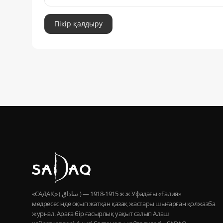
Пікір қалдыру
«САДАҚ» ( ساداق ) — 1915-1918 ж.ж Уфадағы «Ғалия»
медресесінде оқып жатқан қазақ жастары шығарған қолжазба
журнал. Араға бір ғасырлық уақыт салып Алаш