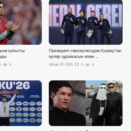
ына қатысты
Президент семсерлесуден Қазақстан
ады
ерлер құрамасын әлем ...
Шілде 29, 2026
0
6
0
4
visibility
chat_bubble
visibility