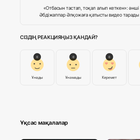
«Отбасын тастап, тоқал алып кеткен»: әнші
Әбдіжаппар Әлқожаға қатысты видео тарады
СІЗДІҢ РЕАКЦИЯҢЫЗ ҚАНДАЙ?
0
0
0
Ұнады
Ұнамады
Керемет
Ұқсас мақалалар