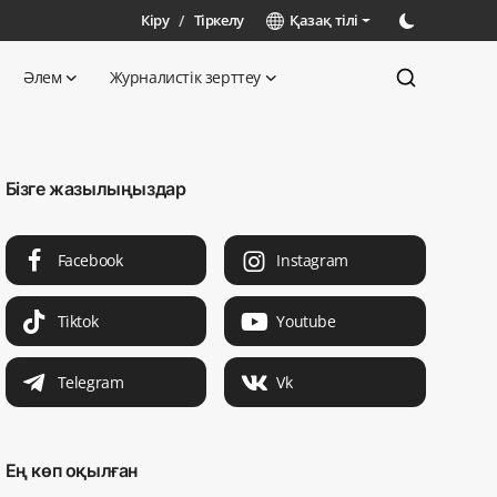
Кіру
/
Тіркелу
Қазақ тілі
Әлем
Журналистік зерттеу
Бізге жазылыңыздар
Facebook
Instagram
Tiktok
Youtube
Telegram
Vk
Ең көп оқылған