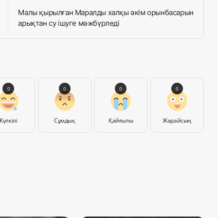
Малы қырылған Маралды халқы әкім орынбасарын
арықтан су ішуге мәжбүрледі
0
0
0
0
Күлкілі
Сұмдық
Қайғылы
Жарайсың