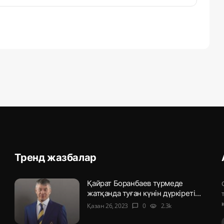
Тренд жазбалар
Қайрат Боранбаев түрмеде
жатқанда туған күнін дүркіреті...
Қазан 26, 2023
0
2.3k
chat_bubble
visibility