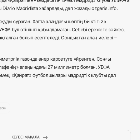
да «Қайратпен» кездесетін «Реал Мадрид» клубы УЕФА-ға
Diario Madridista хабарлады, деп жазады ozgeris.info.
уды сұраған. Хатта алаңдағы шөптің биіктігі 25
УЕФА бұл өтінішті қабылдамаған. Себебі ережеге сәйкес,
сақталған болып есептеледі. Сондықтан алаң иелері –
иметрлік газонда өнер көрсетуге үйренген. Соңғы
тафенің» алаңындағы 27 миллиметр болған. УЕФА
Демек, «Қайрат» футболшылары мадридтік клубты дәл
азон
КЕЛЕСІ МАҚАЛА