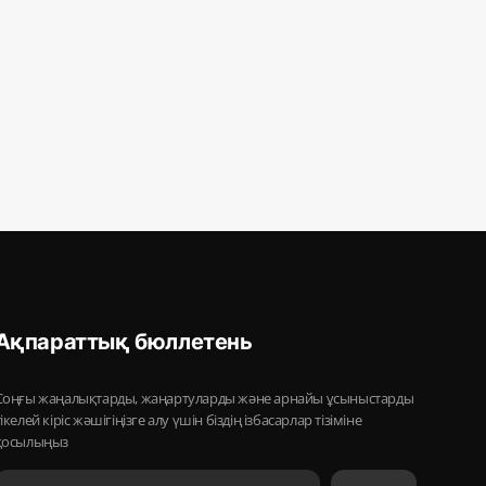
Ақпараттық бюллетень
Соңғы жаңалықтарды, жаңартуларды және арнайы ұсыныстарды
тікелей кіріс жәшігіңізге алу үшін біздің ізбасарлар тізіміне
қосылыңыз