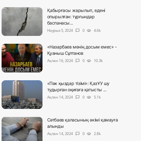
Қабырғасы жарылып, едені
опырылған: тұрғындар
баспанасы...
Наурыз 5, 2024
0
4.6k
chat_bubble
visibility
«Назарбаев менің досым емес» -
Қуаныш Сұлтанов
Ақпан 16, 2024
0
10.3k
chat_bubble
visibility
«Пәк қыздар тізімі»: ҚазҰУ шу
тудырған оқиғаға қатысты ...
Ақпан 14, 2024
0
5.1k
chat_bubble
visibility
Сәтбаев қаласының әкімі қамауға
алынды
Ақпан 14, 2024
0
2.8k
chat_bubble
visibility