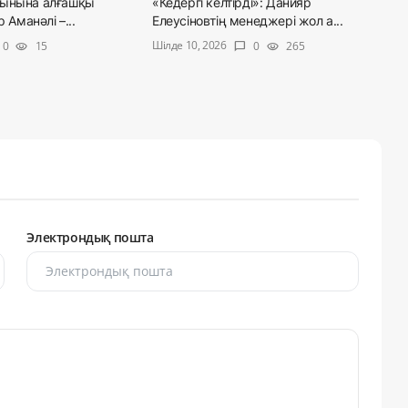
жынына алғашқы
«Кедергі келтірді»: Данияр
 Аманәлі –...
Елеусіновтің менеджері жол а...
Шілде 10, 2026
0
15
0
265
visibility
chat_bubble
visibility
Электрондық пошта