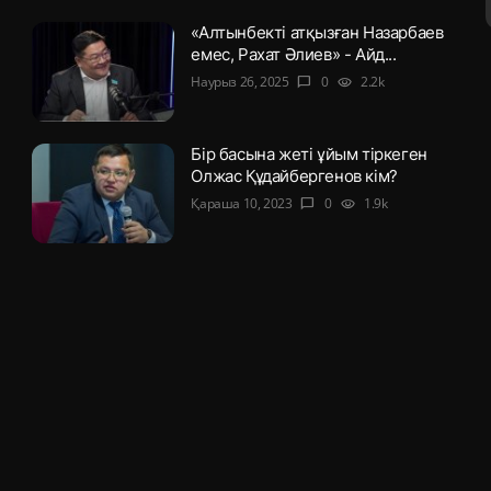
«Алтынбекті атқызған Назарбаев
емес, Рахат Әлиев» - Айд...
Наурыз 26, 2025
0
2.2k
chat_bubble
visibility
Бір басына жеті ұйым тіркеген
Олжас Құдайбергенов кім?
Қараша 10, 2023
0
1.9k
chat_bubble
visibility