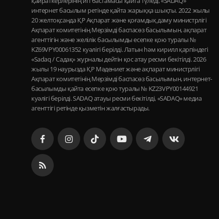
қайраткерлерінің игі бастамасы қайта түледі, «SADAQ»
интернет басылым ретінде қайта жарыққа шықты. 2022 жылы
20 желтоқсанда ҚР Ақпарат және қоғамдық даму министрлігі
Ақпарат комитетінің Мерзімді баспасөз басылымын, ақпарат
агенттігін және желілік басылымды есепке қою туралы №
KZ69VPY00061352 куәлігі берілді. Латын һәм кирилл қарпіндегі
«Sadaq / Садақ» журналы дейтін қос атау ресми бекітілді. 2026
жылы 19 наурызда ҚР Мәдениет және ақпарат министрлігі
Ақпарат комитетінің Мерзімді баспасөз басылымын, интернет-
басылымды қайта есепке қою туралы № KZ23VPY00144921
куәлігі берілді. SADAQ атауы ресми бекітілді, «SADAQ» медиа
агенттігі ретінде қызметін жалғастырады.