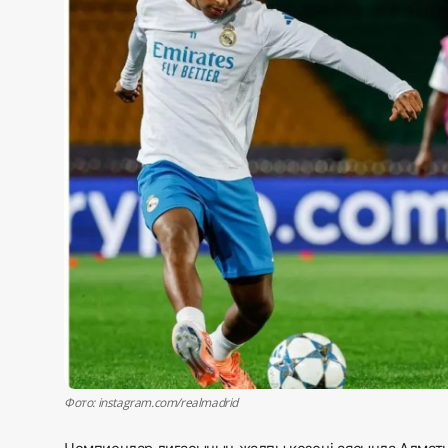
Жаңалықтар
Қоғам
Спорт
Әлем
Журналистік зерттеу
Қазақ тілі
Фото: instagram.com/realmadrid