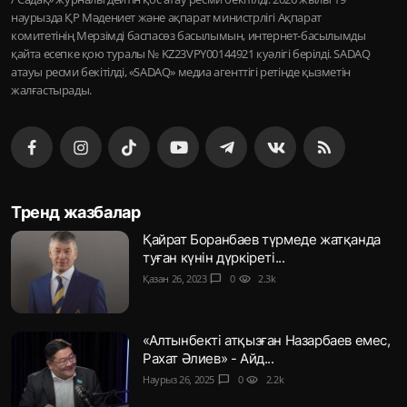
наурызда ҚР Мәдениет және ақпарат министрлігі Ақпарат
комитетінің Мерзімді баспасөз басылымын, интернет-басылымды
қайта есепке қою туралы № KZ23VPY00144921 куәлігі берілді. SADAQ
атауы ресми бекітілді, «SADAQ» медиа агенттігі ретінде қызметін
жалғастырады.
Тренд жазбалар
Қайрат Боранбаев түрмеде жатқанда
туған күнін дүркіреті...
Қазан 26, 2023
chat_bubble
0
visibility
2.3k
«Алтынбекті атқызған Назарбаев емес,
Рахат Әлиев» - Айд...
Наурыз 26, 2025
chat_bubble
0
visibility
2.2k