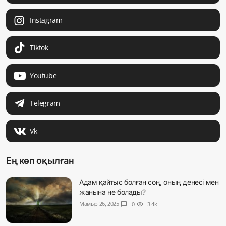
Instagram
Tiktok
Youtube
Telegram
Vk
Ең көп оқылған
Адам қайтыс болған соң, оның денесі мен
жанына не болады?
Мамыр 26, 2025
chat_bubble
0
visibility
3.4k