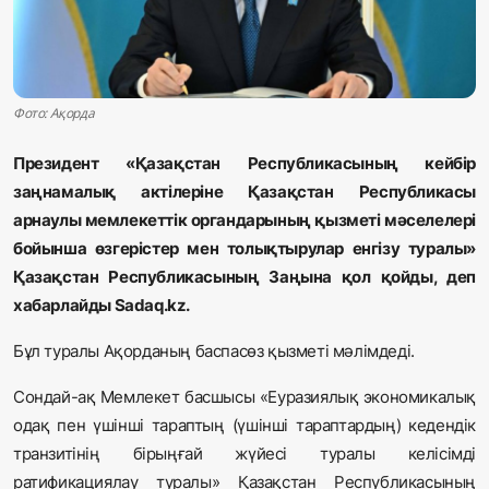
Жаңалықтар
Қоғам
Фото: Ақорда
Спорт
Президент «Қазақстан Республикасының кейбір
Әлем
заңнамалық актілеріне Қазақстан Республикасы
арнаулы мемлекеттік органдарының қызметі мәселелері
Журналистік зерттеу
бойынша өзгерістер мен толықтырулар енгізу туралы»
Қазақстан Республикасының Заңына қол қойды, деп
Қазақ тілі
хабарлайды Sadaq.kz.
Бұл туралы Ақорданың баспасөз қызметі мәлімдеді.
Сондай-ақ Мемлекет басшысы «Еуразиялық экономикалық
одақ пен үшінші тараптың (үшінші тараптардың) кедендік
транзитінің бірыңғай жүйесі туралы келісімді
ратификациялау туралы» Қазақстан Республикасының