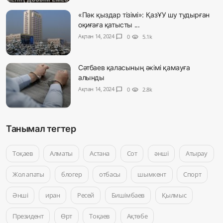
«Пәк қыздар тізімі»: ҚазҰУ шу тудырған
оқиғаға қатысты ...
Ақпан 14, 2024
chat_bubble
0
visibility
5.1k
Сәтбаев қаласының әкімі қамауға
алынды
Ақпан 14, 2024
chat_bubble
0
visibility
2.8k
Танымал тегтер
Тоқаев
Алматы
Астана
Сот
әнші
Атырау
Жол апаты
блогер
отбасы
шымкент
Спорт
Әнші
иран
Ресей
Бишімбаев
Қылмыс
Президент
Өрт
Тоқаев
Ақтөбе