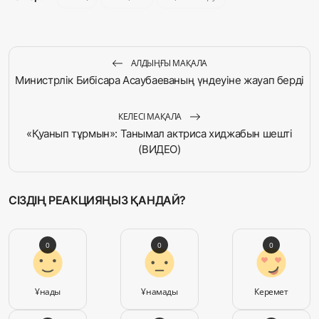
АЛДЫҢҒЫ МАҚАЛА
Министрлік Бибісара Асаубаеваның үндеуіне жауап берді
КЕЛЕСІ МАҚАЛА
«Қуанып тұрмын»: Танымал актриса хиджабын шешті
(ВИДЕО)
СІЗДІҢ РЕАКЦИЯҢЫЗ ҚАНДАЙ?
0
0
0
Ұнады
Ұнамады
Керемет