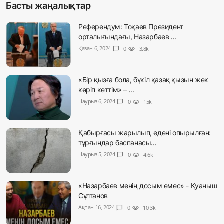
Басты жаңалықтар
Референдум: Тоқаев Президент
орталығындағы, Назарбаев ...
Қазан 6, 2024
chat_bubble
0
visibility
3.8k
«Бір қызға бола, бүкіл қазақ қызын жек
көріп кеттім» – ...
Наурыз 6, 2024
chat_bubble
0
visibility
15k
Қабырғасы жарылып, едені опырылған:
тұрғындар баспанасы...
Наурыз 5, 2024
chat_bubble
0
visibility
4.6k
«Назарбаев менің досым емес» - Қуаныш
Сұлтанов
Ақпан 16, 2024
chat_bubble
0
visibility
10.3k