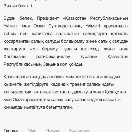
Заңын бекітті.
Бұдан бөлек, Президент «Қазақстан Республикасының
Үкіметі мен Оман Сұлтандығының Үкіметі арасындағы
табыс пен капиталға салынатын салықтарға қатысты
қосарланған салық салуды болдырмау және салық салудан
жалтаруға жол бермеу туралы келісімді және оған
Хаттаманы ратификациялау туралы» Қазақстан
Республикасының Заңына қол қойды.
Қабылданған заңдар арнаулы мемлекеттік органдардың
қызметін жетілдіруге, кедендік транзит саласындағы
халықаралық ынтымақтастықты дамытуға және Қазақстан
мен Оман арасындағы салық салу саласындағы өзара іс-
қимылды нығайтуға бағытталған.
Заң
Тоқаев
қол көтеру
Тегтер: