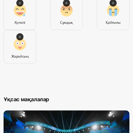
0
0
0
Күлкілі
Сұмдық
Қайғылы
0
Жарайсың
Ұқсас мақалалар