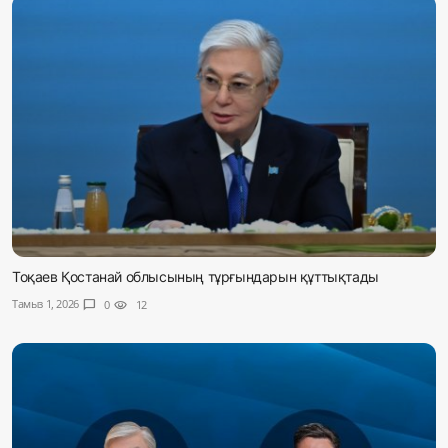
Тоқаев Қостанай облысының тұрғындарын құттықтады
Тамыз 1, 2026
chat_bubble
0
visibility
12