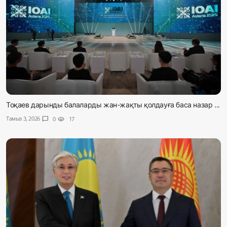
Тоқаев дарынды балаларды жан-жақты қолдауға баса назар ...
Тамыз 3, 2026
chat_bubble
0
visibility
17