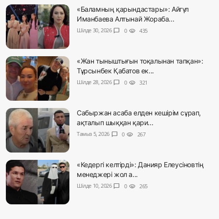
«Баламның қарындастары»: Айгүл
Иманбаева Алтынай Жораба...
Шілде 30, 2026
chat_bubble
0
visibility
435
«Жан тыныштығын тоқалынан тапқан»:
Тұрсынбек Қабатов ек...
Шілде 28, 2026
chat_bubble
0
visibility
321
Сабыржан асаба елден кешірім сұрап,
ақталып шыққан қари...
Тамыз 5, 2026
chat_bubble
0
visibility
267
«Кедергі келтірді»: Данияр Елеусіновтің
менеджері жол а...
Шілде 10, 2026
chat_bubble
0
visibility
265