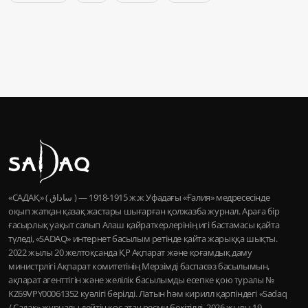
«САДАҚ» ( ساداق ) — 1915-1918 ж.ж Уфадағы «Ғалия» медресесінде
оқып жатқан қазақ жастары шығарған қолжазба журнал. Араға бір
ғасырлық уақыт салып Алаш қайраткерлерінің игі бастамасы қайта
түледі, «SADAQ» интернет басылым ретінде қайта жарыққа шықты.
2022 жылы 20 желтоқсанда ҚР Ақпарат және қоғамдық даму
министрлігі Ақпарат комитетінің Мерзімді баспасөз басылымын,
ақпарат агенттігін және желілік басылымды есепке қою туралы №
KZ69VPY00061352 куәлігі берілді. Латын һәм кирилл қарпіндегі «Sadaq
/ Садақ» журналы дейтін қос атау ресми бекітілді. 2026 жылы 19