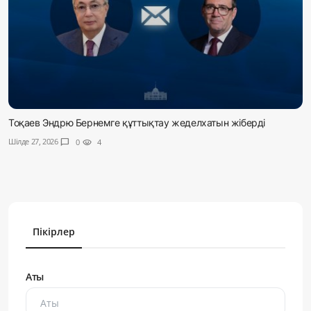
Тоқаев Эндрю Бернемге құттықтау жеделхатын жіберді
Шілде 27, 2026
chat_bubble
0
visibility
4
Пікірлер
Аты