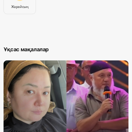
Жарайсың
Ұқсас мақалалар