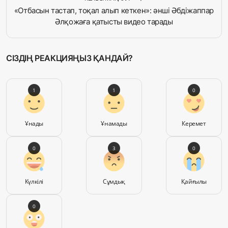
«Отбасын тастап, тоқал алып кеткен»: әнші Әбдіжаппар
Әлқожаға қатысты видео тарады
СІЗДІҢ РЕАКЦИЯҢЫЗ ҚАНДАЙ?
1
1
0
Ұнады
Ұнамады
Керемет
0
3
0
Күлкілі
Сұмдық
Қайғылы
0