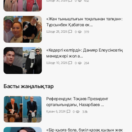
Шілде 30, 2026
chat_bubble
0
visibility
432
«Жан тыныштығын тоқалынан тапқан»:
Тұрсынбек Қабатов ек...
Шілде 28, 2026
chat_bubble
0
visibility
319
«Кедергі келтірді»: Данияр Елеусіновтің
менеджері жол а...
Шілде 10, 2026
chat_bubble
0
visibility
264
Басты жаңалықтар
Референдум: Тоқаев Президент
орталығындағы, Назарбаев ...
Қазан 6, 2024
chat_bubble
0
visibility
3.8k
«Бір қызға бола, бүкіл қазақ қызын жек