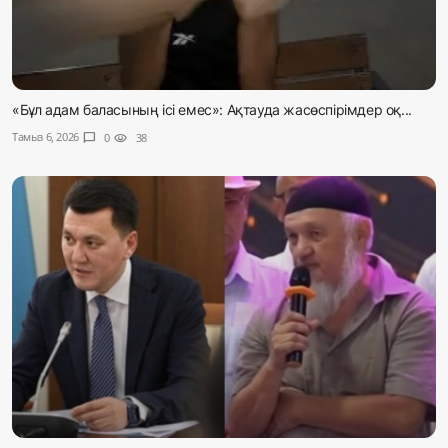
«Бұл адам баласының ісі емес»: Ақтауда жасөспірімдер оқ...
Тамыз 6, 2026
chat_bubble
0
visibility
38