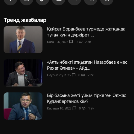
Тренд жазбалар
Қайрат Боранбаев түрмеде жатқанда
туған күнін дүркіреті...
Қазан 26, 2023
chat_bubble
0
visibility
2.3k
«Алтынбекті атқызған Назарбаев емес,
Рахат Әлиев» - Айд...
Наурыз 26, 2025
chat_bubble
0
visibility
2.2k
Бір басына жеті ұйым тіркеген Олжас
Құдайбергенов кім?
Қараша 10, 2023
chat_bubble
0
visibility
1.9k