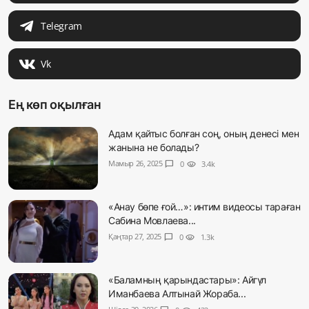
Telegram
Vk
Ең көп оқылған
Адам қайтыс болған соң, оның денесі мен
жанына не болады?
Мамыр 26, 2025
chat_bubble
0
visibility
3.4k
«Анау бөпе ғой…»: интим видеосы тараған
Сабина Мовлаева...
Қаңтар 27, 2025
chat_bubble
0
visibility
1.3k
«Баламның қарындастары»: Айгүл
Иманбаева Алтынай Жораба...