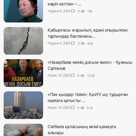
көріп кеттім» – ...
Наурыз 6, 2024
chat_bubble
0
visibility
15k
Қабырғасы жарылып, едені опырылған:
тұрғындар баспанасы...
Наурыз 5, 2024
chat_bubble
0
visibility
4.6k
«Назарбаев менің досым емес» - Қуаныш
Сұлтанов
Ақпан 16, 2024
chat_bubble
0
visibility
10.3k
«Пәк қыздар тізімі»: ҚазҰУ шу тудырған
оқиғаға қатысты ...
Ақпан 14, 2024
chat_bubble
0
visibility
5.1k
Сәтбаев қаласының әкімі қамауға
алынды