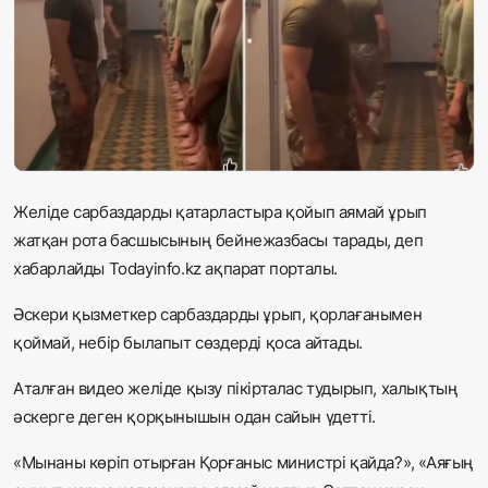
Жаңалықтар
Қоғам
Спорт
Әлем
Желіде сарбаздарды қатарластыра қойып аямай ұрып
Журналистік зерттеу
жатқан рота басшысының бейнежазбасы тарады, деп
хабарлайды Todayinfo.kz ақпарат порталы.
Қазақ тілі
Әскери қызметкер сарбаздарды ұрып, қорлағанымен
қоймай, небір былапыт сөздерді қоса айтады.
Аталған видео желіде қызу пікірталас тудырып, халықтың
әскерге деген қорқынышын одан сайын үдетті.
«Мынаны көріп отырған Қорғаныс министрі қайда?», «Аяғың