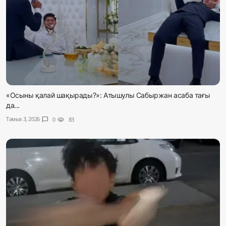
«Осыны қалай шақырады?»: Атышулы Сабыржан асаба тағы
да...
Тамыз 3, 2026
chat_bubble
0
visibility
83