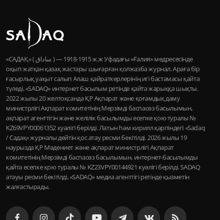
«САДАҚ» ( ساداق ) — 1915-1918 ж.ж Уфадағы «Ғалия» медресесінде
оқып жатқан қазақ жастары шығарған қолжазба журнал. Араға бір
ғасырлық уақыт салып Алаш қайраткерлерінің игі бастамасы қайта
түледі, «SADAQ» интернет басылым ретінде қайта жарыққа шықты.
2022 жылы 20 желтоқсанда ҚР Ақпарат және қоғамдық даму
министрлігі Ақпарат комитетінің Мерзімді баспасөз басылымын,
ақпарат агенттігін және желілік басылымды есепке қою туралы №
KZ69VPY00061352 куәлігі берілді. Латын һәм кирилл қарпіндегі «Sadaq
/ Садақ» журналы дейтін қос атау ресми бекітілді. 2026 жылы 19
наурызда ҚР Мәдениет және ақпарат министрлігі Ақпарат
комитетінің Мерзімді баспасөз басылымын, интернет-басылымды
қайта есепке қою туралы № KZ23VPY00144921 куәлігі берілді. SADAQ
атауы ресми бекітілді, «SADAQ» медиа агенттігі ретінде қызметін
жалғастырады.