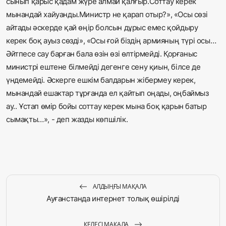
сынып қарыс қадам жүре алмай қалғыр.Соттау керек
мынандай хайуанды.Министр не қарап отыр?», «Осы сөзі
айтады әскерде қай өңір болсын дұрыс емес қойдыру
керек боқ ауыз сөзді», «Осы ғой біздің армияның түрі осы…
Әйтпесе сау барған бала өзін өзі өлтірмейді. Қорғаныс
министрі ештене білмейді дегенге сену қиын, білсе де
үндемейді. Әскерге ешкім балдарын жібермеу керек,
мынандай ешактар тұрғанда ел қайтып оңады, оңбаймыз
ау.. Ұстап өмір бойы соттау керек мына боқ қарын батыр
сымақты…», - деп жазды көпшілік.
АЛДЫҢҒЫ МАҚАЛА
Ауғанстанда интернет толық өшірілді
КЕЛЕСІ МАҚАЛА