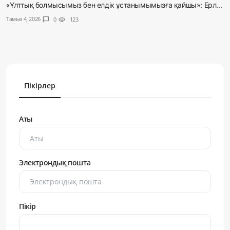
«Ұлттық болмысымыз бен елдік ұстанымымызға қайшы»: Ерл...
Тамыз 4, 2026
chat_bubble
0
visibility
123
Пікірлер
Аты
Электрондық пошта
Пікір