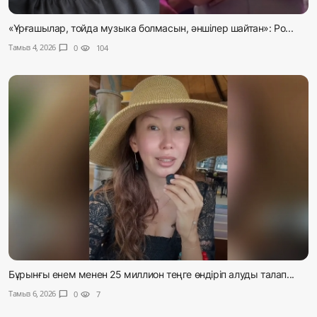
«Ұрғашылар, тойда музыка болмасын, әншілер шайтан»: Ро...
Тамыз 4, 2026
chat_bubble
0
visibility
104
Бұрынғы енем менен 25 миллион теңге өндіріп алуды талап...
Тамыз 6, 2026
chat_bubble
0
visibility
7