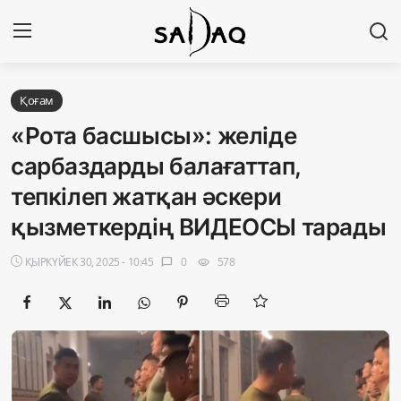
Кіру
Тіркелу
Қоғам
«Рота басшысы»: желіде
Басты бет
сарбаздарды балағаттап,
тепкілеп жатқан әскери
Редакциялық байланыстар
қызметкердің ВИДЕОСЫ тарады
Материалдарды қолдану тәртібі
ҚЫРКҮЙЕК 30, 2025 - 10:45
0
578
chat_bubble
visibility
Саясат
Sadaq TV
Экономика