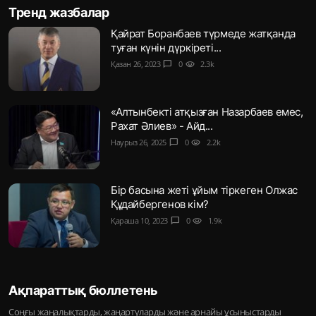
Тренд жазбалар
Қайрат Боранбаев түрмеде жатқанда
туған күнін дүркіреті...
Қазан 26, 2023
chat_bubble
0
visibility
2.3k
«Алтынбекті атқызған Назарбаев емес,
Рахат Әлиев» - Айд...
Наурыз 26, 2025
chat_bubble
0
visibility
2.2k
Бір басына жеті ұйым тіркеген Олжас
Құдайбергенов кім?
Қараша 10, 2023
chat_bubble
0
visibility
1.9k
Ақпараттық бюллетень
Соңғы жаңалықтарды, жаңартуларды және арнайы ұсыныстарды