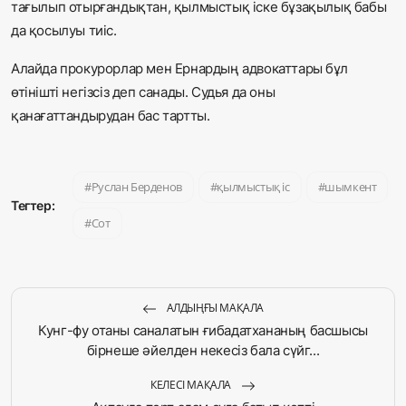
тағылып отырғандықтан, қылмыстық іске бұзақылық бабы
да қосылуы тиіс.
Алайда прокурорлар мен Ернардың адвокаттары бұл
өтінішті негізсіз деп санады. Судья да оны
қанағаттандырудан бас тартты.
Руслан Берденов
қылмыстық іс
шымкент
Тегтер:
Сот
АЛДЫҢҒЫ МАҚАЛА
Кунг-фу отаны саналатын ғибадатхананың басшысы
бірнеше әйелден некесіз бала сүйг...
КЕЛЕСІ МАҚАЛА