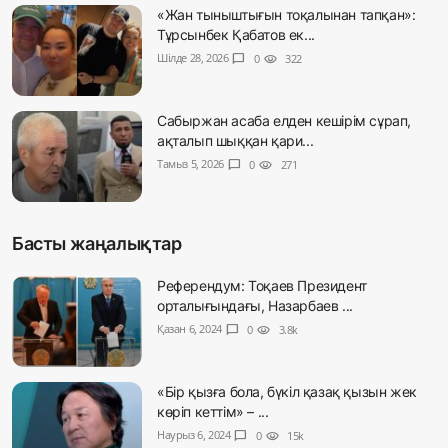
«Жан тыныштығын тоқалынан тапқан»:
Тұрсынбек Қабатов ек...
Шілде 28, 2026
chat_bubble
0
visibility
322
Сабыржан асаба елден кешірім сұрап,
ақталып шыққан қари...
Тамыз 5, 2026
chat_bubble
0
visibility
271
Басты жаңалықтар
Референдум: Тоқаев Президент
орталығындағы, Назарбаев ...
Қазан 6, 2024
chat_bubble
0
visibility
3.8k
«Бір қызға бола, бүкіл қазақ қызын жек
көріп кеттім» – ...
Наурыз 6, 2024
chat_bubble
0
visibility
15k