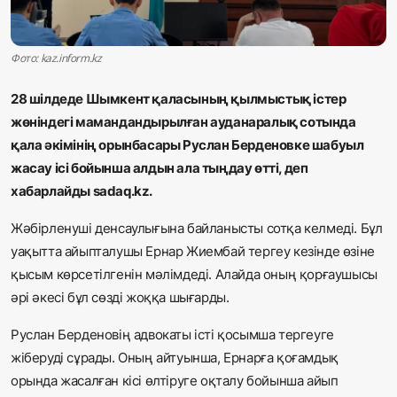
Жаңалықтар
Қоғам
Фото: kaz.inform.kz
28 шілдеде Шымкент қаласының қылмыстық істер
Спорт
жөніндегі мамандандырылған ауданаралық сотында
Әлем
қала әкімінің орынбасары Руслан Берденовке шабуыл
жасау ісі бойынша алдын ала тыңдау өтті, деп
Журналистік зерттеу
хабарлайды sadaq.kz.
Жәбірленуші денсаулығына байланысты сотқа келмеді. Бұл
Қазақ тілі
уақытта айыпталушы Ернар Жиембай тергеу кезінде өзіне
қысым көрсетілгенін мәлімдеді. Алайда оның қорғаушысы
әрі әкесі бұл сөзді жоққа шығарды.
Руслан Берденовің адвокаты істі қосымша тергеуге
жіберуді сұрады. Оның айтуынша, Ернарға қоғамдық
орында жасалған кісі өлтіруге оқталу бойынша айып