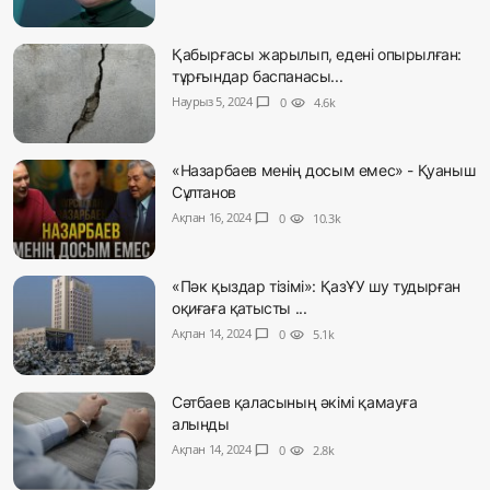
Қабырғасы жарылып, едені опырылған:
тұрғындар баспанасы...
Наурыз 5, 2024
chat_bubble
0
visibility
4.6k
«Назарбаев менің досым емес» - Қуаныш
Сұлтанов
Ақпан 16, 2024
chat_bubble
0
visibility
10.3k
«Пәк қыздар тізімі»: ҚазҰУ шу тудырған
оқиғаға қатысты ...
Ақпан 14, 2024
chat_bubble
0
visibility
5.1k
Сәтбаев қаласының әкімі қамауға
алынды
Ақпан 14, 2024
chat_bubble
0
visibility
2.8k