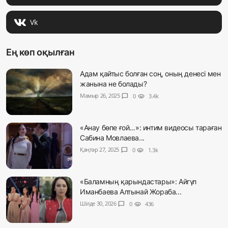
Vk
Ең көп оқылған
Адам қайтыс болған соң, оның денесі мен
жанына не болады?
Мамыр 26, 2025
chat_bubble
0
visibility
3.4k
«Анау бөпе ғой…»: интим видеосы тараған
Сабина Мовлаева...
Қаңтар 27, 2025
chat_bubble
0
visibility
1.3k
«Баламның қарындастары»: Айгүл
Иманбаева Алтынай Жораба...
Шілде 30, 2026
chat_bubble
0
visibility
436