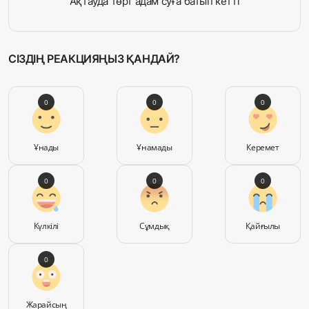
Ақтауда төрт адам суға батып кетті
СІЗДІҢ РЕАКЦИЯҢЫЗ ҚАНДАЙ?
0
0
0
Ұнады
Ұнамады
Керемет
0
0
0
Күлкілі
Сұмдық
Қайғылы
0
Жарайсың