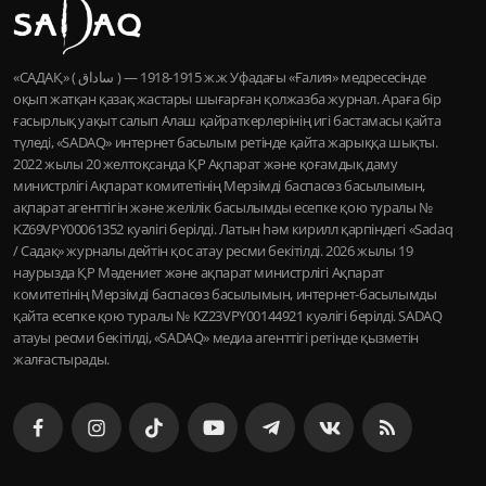
«САДАҚ» ( ساداق ) — 1915-1918 ж.ж Уфадағы «Ғалия» медресесінде
оқып жатқан қазақ жастары шығарған қолжазба журнал. Араға бір
ғасырлық уақыт салып Алаш қайраткерлерінің игі бастамасы қайта
түледі, «SADAQ» интернет басылым ретінде қайта жарыққа шықты.
2022 жылы 20 желтоқсанда ҚР Ақпарат және қоғамдық даму
министрлігі Ақпарат комитетінің Мерзімді баспасөз басылымын,
ақпарат агенттігін және желілік басылымды есепке қою туралы №
KZ69VPY00061352 куәлігі берілді. Латын һәм кирилл қарпіндегі «Sadaq
/ Садақ» журналы дейтін қос атау ресми бекітілді. 2026 жылы 19
наурызда ҚР Мәдениет және ақпарат министрлігі Ақпарат
комитетінің Мерзімді баспасөз басылымын, интернет-басылымды
қайта есепке қою туралы № KZ23VPY00144921 куәлігі берілді. SADAQ
атауы ресми бекітілді, «SADAQ» медиа агенттігі ретінде қызметін
жалғастырады.