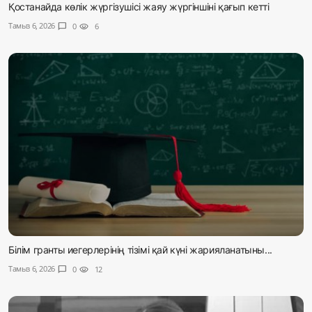
Қостанайда көлік жүргізушісі жаяу жүргіншіні қағып кетті
Тамыз 6, 2026
chat_bubble
0
visibility
6
Білім гранты иегерлерінің тізімі қай күні жарияланатыны...
Тамыз 6, 2026
chat_bubble
0
visibility
12