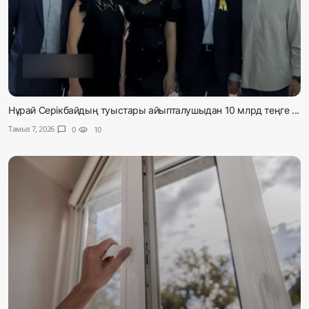
Нұрай Серікбайдың туыстары айыпталушыдан 10 млрд теңге ...
Тамыз 7, 2026
chat_bubble
0
visibility
10