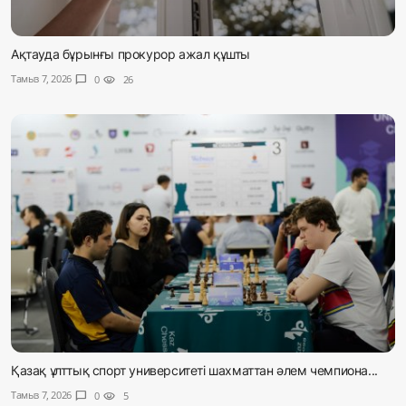
Ақтауда бұрынғы прокурор ажал құшты
Тамыз 7, 2026
chat_bubble
0
visibility
26
Қазақ ұлттық спорт университеті шахматтан әлем чемпиона...
Тамыз 7, 2026
chat_bubble
0
visibility
5