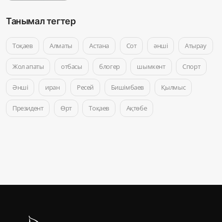
Танымал тегтер
Тоқаев
Алматы
Астана
Сот
әнші
Атырау
Жол апаты
отбасы
блогер
шымкент
Спорт
Әнші
иран
Ресей
Бишімбаев
Қылмыс
Президент
Өрт
Тоқаев
Ақтөбе