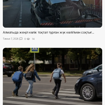
Алматыда жеңіл көлік тоқтап тұрған жүк көлігімен соқтығ...
Тамыз 7, 2026
chat_bubble
0
visibility
14