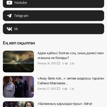
Youtube
Telegram
Vk
Ең көп оқылған
Адам қайтыс болған соң, оның денесі мен
жанына не болады?
Мамыр 26, 2025
chat_bubble
0
visibility
3.4k
«Анау бөпе ғой…»: интим видеосы тараған
Сабина Мовлаева...
Қаңтар 27, 2025
chat_bubble
0
visibility
1.3k
«Баламның қарындастары»: Айгүл