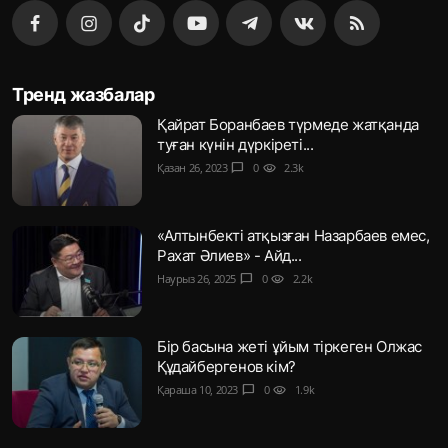
Тренд жазбалар
Қайрат Боранбаев түрмеде жатқанда
туған күнін дүркіреті...
Қазан 26, 2023
chat_bubble
0
visibility
2.3k
«Алтынбекті атқызған Назарбаев емес,
Рахат Әлиев» - Айд...
Наурыз 26, 2025
chat_bubble
0
visibility
2.2k
Бір басына жеті ұйым тіркеген Олжас
Құдайбергенов кім?
Қараша 10, 2023
chat_bubble
0
visibility
1.9k