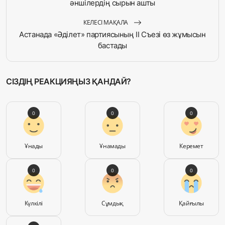
әншілердің сырын ашты
КЕЛЕСІ МАҚАЛА
Астанада «Әділет» партиясының II Съезі өз жұмысын
бастады
СІЗДІҢ РЕАКЦИЯҢЫЗ ҚАНДАЙ?
0
0
0
Ұнады
Ұнамады
Керемет
0
0
0
Күлкілі
Сұмдық
Қайғылы