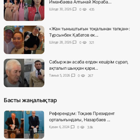
Иманбаева Алтынай Жораба...
Шілде 30, 2026
chat_bubble
0
visibility
435
«Жан тыныштығын тоқалынан тапқан»:
Тұрсынбек Қабатов ек...
Шілде 28, 2026
chat_bubble
0
visibility
321
Сабыржан асаба елден кешірім сұрап,
ақталып шыққан қари...
Тамыз 5, 2026
chat_bubble
0
visibility
267
Басты жаңалықтар
Референдум: Тоқаев Президент
орталығындағы, Назарбаев ...
Қазан 6, 2024
chat_bubble
0
visibility
3.8k