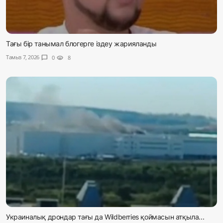
Тағы бір танымал блогерге іздеу жарияланды
Тамыз 7, 2026
chat_bubble
0
visibility
8
Украиналық дрондар тағы да Wildberries қоймасын атқыла...