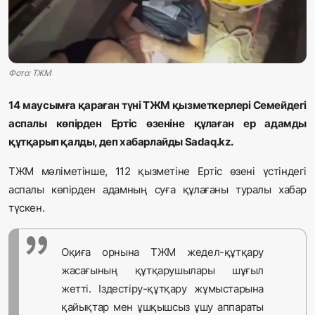
Жаңалықтар
Қоғам
Фото: ТЖМ
Спорт
14
маусымға қараған түні ТЖМ қызметкерлері Семейдегі
Әлем
аспалы көпірден Ертіс өзеніне құлаған ер адамды
құтқарып қалды, деп хабарлайды Sadaq.kz.
Журналистік зерттеу
ТЖМ мәліметінше, 112 қызметіне Ертіс өзені үстіндегі
аспалы көпірден адамның суға құлағаны туралы хабар
Қазақ тілі
түскен.
Оқиға орнына ТЖМ жедел-құтқару
жасағының құтқарушылары шұғыл
жетті. Іздестіру-құтқару жұмыстарына
қайықтар мен ұшқышсыз ұшу аппараты