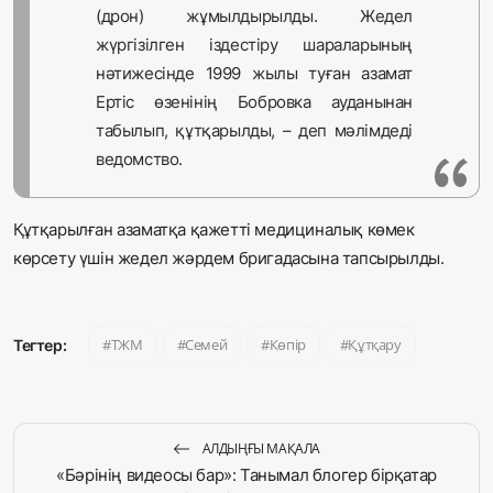
(дрон) жұмылдырылды. Жедел
жүргізілген іздестіру шараларының
нәтижесінде 1999 жылы туған азамат
Ертіс өзенінің Бобровка ауданынан
табылып, құтқарылды, – деп мәлімдеді
ведомство.
Құтқарылған азаматқа қажетті медициналық көмек
көрсету үшін жедел жәрдем бригадасына тапсырылды.
ТЖМ
Семей
Көпір
Құтқару
Тегтер:
АЛДЫҢҒЫ МАҚАЛА
«Бәрінің видеосы бар»: Танымал блогер бірқатар