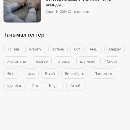
алынды
Ақпан 14, 2024
chat_bubble
0
visibility
2.8k
Танымал тегтер
Тоқаев
Алматы
Астана
Сот
әнші
Атырау
Жол апаты
блогер
отбасы
шымкент
Спорт
Әнші
иран
Ресей
Бишімбаев
Президент
Қылмыс
Өрт
Тоқаев
Ақтөбе