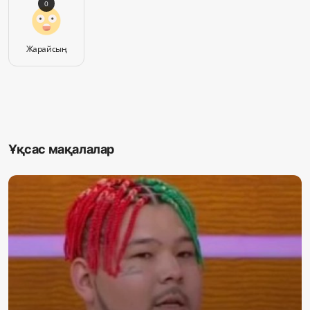
0
Жарайсың
Ұқсас мақалалар