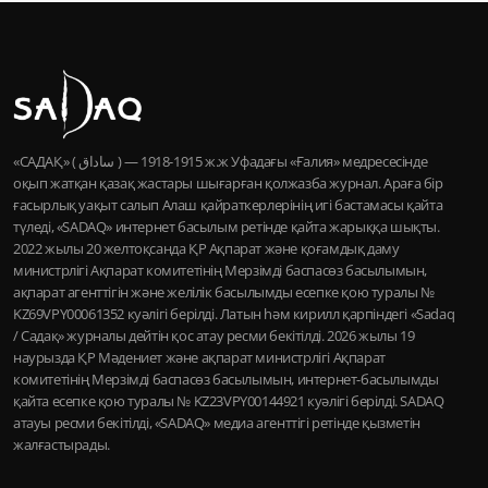
«САДАҚ» ( ساداق ) — 1915-1918 ж.ж Уфадағы «Ғалия» медресесінде
оқып жатқан қазақ жастары шығарған қолжазба журнал. Араға бір
ғасырлық уақыт салып Алаш қайраткерлерінің игі бастамасы қайта
түледі, «SADAQ» интернет басылым ретінде қайта жарыққа шықты.
2022 жылы 20 желтоқсанда ҚР Ақпарат және қоғамдық даму
министрлігі Ақпарат комитетінің Мерзімді баспасөз басылымын,
ақпарат агенттігін және желілік басылымды есепке қою туралы №
KZ69VPY00061352 куәлігі берілді. Латын һәм кирилл қарпіндегі «Sadaq
/ Садақ» журналы дейтін қос атау ресми бекітілді. 2026 жылы 19
наурызда ҚР Мәдениет және ақпарат министрлігі Ақпарат
комитетінің Мерзімді баспасөз басылымын, интернет-басылымды
қайта есепке қою туралы № KZ23VPY00144921 куәлігі берілді. SADAQ
атауы ресми бекітілді, «SADAQ» медиа агенттігі ретінде қызметін
жалғастырады.