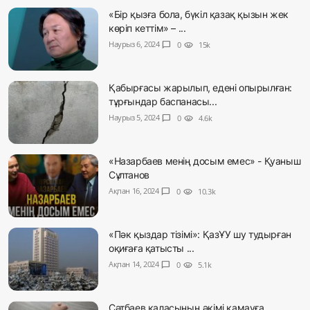
«Бір қызға бола, бүкіл қазақ қызын жек
көріп кеттім» – ...
Наурыз 6, 2024
chat_bubble
0
visibility
15k
Қабырғасы жарылып, едені опырылған:
тұрғындар баспанасы...
Наурыз 5, 2024
chat_bubble
0
visibility
4.6k
«Назарбаев менің досым емес» - Қуаныш
Сұлтанов
Ақпан 16, 2024
chat_bubble
0
visibility
10.3k
«Пәк қыздар тізімі»: ҚазҰУ шу тудырған
оқиғаға қатысты ...
Ақпан 14, 2024
chat_bubble
0
visibility
5.1k
Сәтбаев қаласының әкімі қамауға