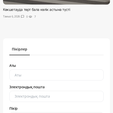
Көкшетауда төрт бала көлік астына түсті
Тамыз 6, 2026
chat_bubble
0
visibility
7
Пікірлер
Аты
Электрондық пошта
Пікір