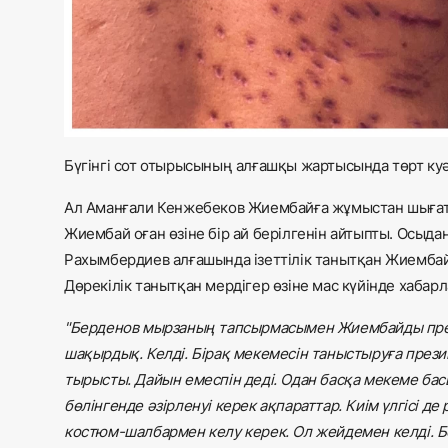
Бүгінгі сот отырысының алғашқы жартысында төрт куә
Ал Аманғали Кенжебеков Жиембайға жұмыстан шығаты
Жиембай оған өзіне бір ай берілгенін айтыпты. Осыда
Рахымбердиев алғашында ізеттілік танытқан Жиембай
Дөрекілік танытқан мердігер өзіне мас күйінде хабарл
"Берденов мырзаның тапсырмасымен Жиембайды през
шақырдық. Келді. Бірақ мекемесін таныстыруға прези
тырысты. Дайын емеспін деді. Одан басқа мекеме б
бөлінгенде әзірленуі керек ақпараттар. Киім үлгісі де
костюм-шалбармен келу керек. Ол жейдемен келді. Б