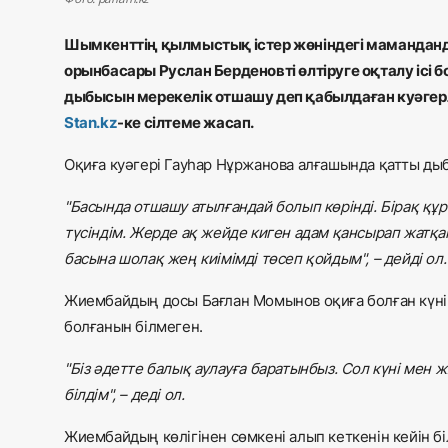
Шымкенттің қылмыстық істер жөніндегі маманданд
орынбасары Руслан Берденовті өлтіруге оқталу ісі
дыбысын мерекелік отшашу деп қабылдаған куәгер
Stan.kz
-ке сілтеме жасап.
Оқиға куәгері Гауһар Нұржанова алғашында қатты ды
"Басында отшашу атылғандай болып көрінді. Бірақ құрб
түсіндім. Жерде ақ жейде киген адам қансырап жатқ
басына шолақ жең киімімді төсеп қойдым", – дейді ол
Жиембайдың досы Бағлан Момынов оқиға болған күні д
болғанын білмеген.
"Біз әдетте балық аулауға баратынбыз. Сол күні мен
білдім", – деді ол.
Жиембайдың көлігінен сөмкені алып кеткенін кейін бі