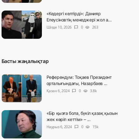
«Кедергі келтірді»: Данияр
Елеусіновтің менеджері жол а...
Шілде 10, 2026
0
263
chat_bubble
visibility
Басты жаңалықтар
Референдум: Тоқаев Президент
орталығындағы, Назарбаев ...
Қазан 6, 2024
0
3.8k
chat_bubble
visibility
«Бір қызға бола, бүкіл қазақ қызын
жек көріп кеттім» – ...
Наурыз 6, 2024
0
15k
chat_bubble
visibility