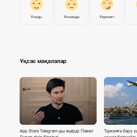
Ұнады
Ұнамады
Керемет
Ұқсас мақалалар
App Store Telegram-ды өшірді: Павел
Түркияға бару ү
Дуров пікір білдірді
қажет болмайд