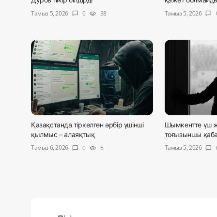
Тамыз 5, 2026
Тамыз 5, 2026
0
38
chat_bubble
visibility
chat_bubble
Қазақстанда тіркелген әрбір үшінші
Шымкентте үш ж
қылмыс – алаяқтық
тоғызыншы қабат
Тамыз 6, 2026
Тамыз 5, 2026
0
6
chat_bubble
visibility
chat_bubble