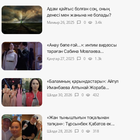
Адам қайтыс болған соң, оның
денесі мен жанына не болады?
Мамыр 26, 2025
0
3.4k
chat_bubble
visibility
«Анау бөпе ғой…»: интим видеосы
тараған Сабина Мовлаева...
Қаңтар 27, 2025
0
1.3k
chat_bubble
visibility
«Баламның қарындастары»: Айгүл
Иманбаева Алтынай Жораба...
Шілде 30, 2026
0
432
chat_bubble
visibility
«Жан тыныштығын тоқалынан
тапқан»: Тұрсынбек Қабатов ек...
Шілде 28, 2026
0
318
chat_bubble
visibility