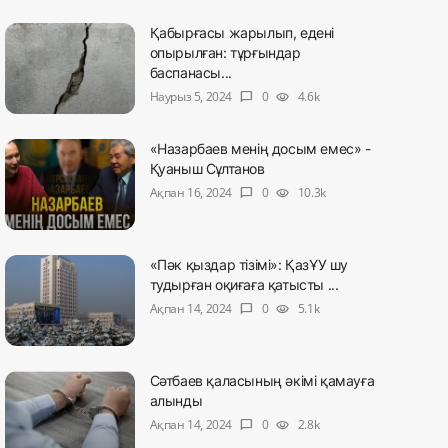
Қабырғасы жарылып, едені
опырылған: тұрғындар
баспанасы...
Наурыз 5, 2024
0
4.6k
chat_bubble
visibility
«Назарбаев менің досым емес» -
Қуаныш Сұлтанов
Ақпан 16, 2024
0
10.3k
chat_bubble
visibility
«Пәк қыздар тізімі»: ҚазҰУ шу
тудырған оқиғаға қатысты ...
Ақпан 14, 2024
0
5.1k
chat_bubble
visibility
Сәтбаев қаласының әкімі қамауға
алынды
Ақпан 14, 2024
0
2.8k
chat_bubble
visibility