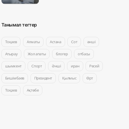
Танымал тегтер
Тоқаев
Алматы
Астана
Сот
әнші
Атырау
Жол апаты
блогер
отбасы
шымкент
Спорт
Әнші
иран
Ресей
Бишімбаев
Президент
Қылмыс
Өрт
Тоқаев
Ақтөбе