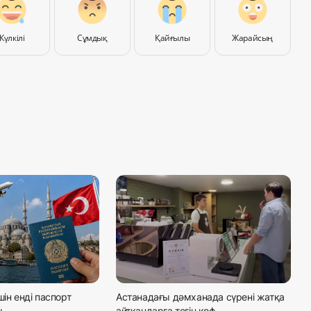
Күлкілі
Сұмдық
Қайғылы
Жарайсың
шін енді паспорт
Астанадағы дәмханада сүрені жатқа
ы
айтқандарға тегін коф...