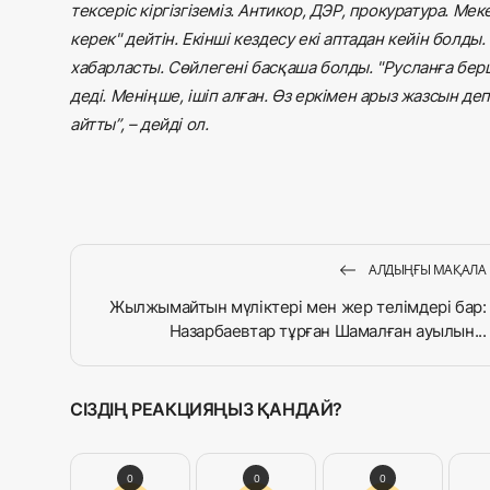
тексеріс кіргізгіземіз. Антикор, ДЭР, прокуратура. М
керек" дейтін. Екінші кездесу екі аптадан кейін болд
хабарласты. Сөйлегені басқаша болды. "Русланға берш
деді. Меніңше, ішіп алған. Өз еркімен арыз жазсын д
айтты”, – дейді ол.
АЛДЫҢҒЫ МАҚАЛА
Жылжымайтын мүліктері мен жер телімдері бар:
Назарбаевтар тұрған Шамалған ауылын...
СІЗДІҢ РЕАКЦИЯҢЫЗ ҚАНДАЙ?
0
0
0