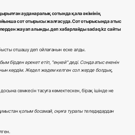
ырылған ауданаралық сотында қала әкімінің
 бойынша сот отырысы жалғасуда. Сот отырысында атыс
лерден жауап алынды. деп хабарлайды sadaq.kz сайты
бысты отшашу деп ойлағанын еске алды.
ым бірден әрекет етіп, "еңкей" деді. Сонда атыс екенін
анын көрдім. Жедел жәдем келген сол жерде болдық,
.
осына сөмкесін тасуға көмектескен, бірақ ішінде не
 жұмыстан қолым босамай, оқиға туралы теледидардан
лген.