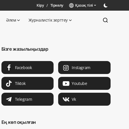
Кіру
/
Тіркелу
Қазақ тілі
Әлем
Журналистік зерттеу
Бізге жазылыңыздар
Facebook
Instagram
Tiktok
Youtube
Telegram
Vk
Ең көп оқылған