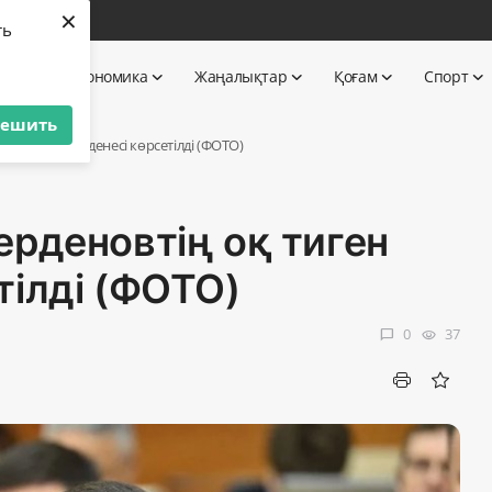
×
бі
ть
 TV
Экономика
Жаңалықтар
Қоғам
Спорт
решить
иген жаралы денесі көрсетілді (ФОТО)
ерденовтің оқ тиген
тілді (ФОТО)
0
37
chat_bubble
visibility