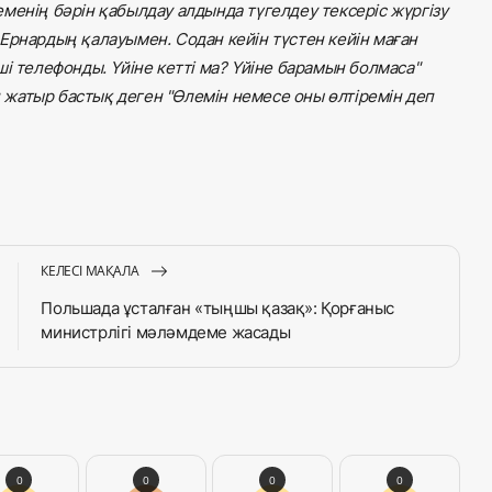
екеменің бәрін қабылдау алдында түгелдеу тексеріс жүргізу
ы. Ернардың қалауымен. Содан кейін түстен кейін маған
і телефонды. Үйіне кетті ма? Үйіне барамын болмаса"
еп жатыр бастық деген "Өлемін немесе оны өлтіремін деп
КЕЛЕСІ МАҚАЛА
Польшада ұсталған «тыңшы қазақ»: Қорғаныс
министрлігі мәләмдеме жасады
0
0
0
0