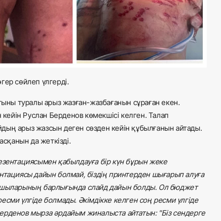
гер сөйлеп үлгерді.
ны туралы арыз жазған-жазбағанын сұраған екен.
н кейін Руслан Берденов көмекшісі келген. Талап
дың арыз жазсын деген сөзден кейін құбылғанын айтады.
асқанын да жеткізді.
ентациясымен қабылдауға бір күн бұрын жеке
нтациясы дайын болмай, біздің принтерден шығарып алуға
асшыларының барлығында слайд дайын болды. Ол бюджет
 ресми үлгіде болмады. Әкімдікке келген соң ресми үлгіде
ерденов мырза әрдайым жиналыста айтатын: "Біз сендерге