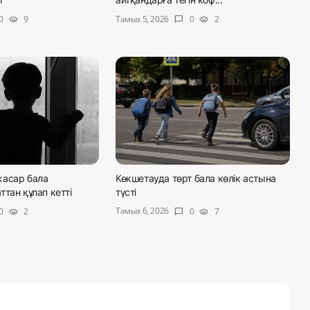
Тамыз 5, 2026
0
9
0
2
visibility
chat_bubble
visibility
асар бала
Көкшетауда төрт бала көлік астына
тан құлап кетті
түсті
Тамыз 6, 2026
0
2
0
7
visibility
chat_bubble
visibility