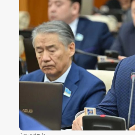
Жаңалықтар
Қоғам
Спорт
Әлем
Журналистік зерттеу
Қазақ тілі
Фото: parlam.kz