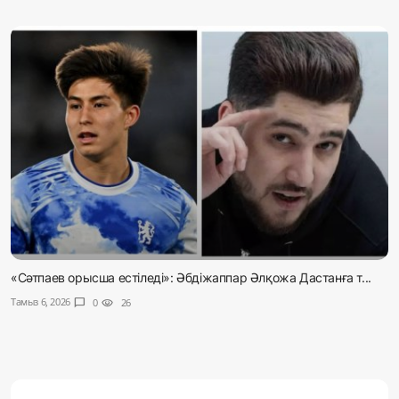
«Сәтпаев орысша естіледі»: Әбдіжаппар Әлқожа Дастанға т...
Тамыз 6, 2026
chat_bubble
0
visibility
26