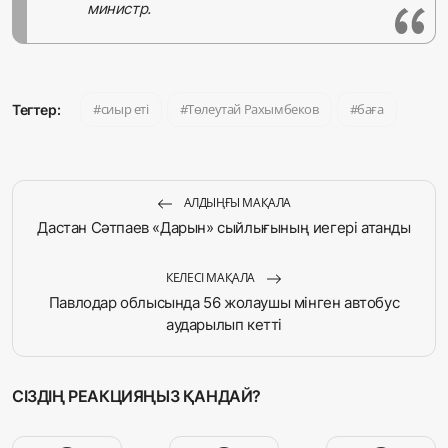
министр.
сиыр еті
Төлеутай Рахымбеков
баға
Тегтер:
АЛДЫҢҒЫ МАҚАЛА
Дастан Сәтпаев «Дарын» сыйлығының иегері атанды
КЕЛЕСІ МАҚАЛА
Павлодар облысында 56 жолаушы мінген автобус
аударылып кетті
СІЗДІҢ РЕАКЦИЯҢЫЗ ҚАНДАЙ?