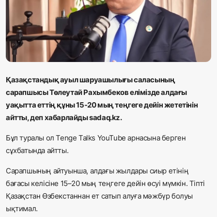
Жаңалықтар
Қоғам
Спорт
Әлем
Қазақстандық ауыл шаруашылығы саласының
сарапшысы Төлеутай Рахымбеков елімізде алдағы
Журналистік зерттеу
уақытта еттің құны 15-20 мың теңгеге дейін жететінін
айтты, деп хабарлайды sadaq.kz.
Қазақ тілі
Бұл туралы ол Tenge Talks
YouTube
арнасына берген
сұхбатында айтты.
Сарапшының айтуынша, алдағы жылдары сиыр етінің
бағасы келісіне 15–20 мың теңгеге дейін өсуі мүмкін. Тіпті
Қазақстан Өзбекстаннан ет сатып алуға мәжбүр болуы
ықтимал.