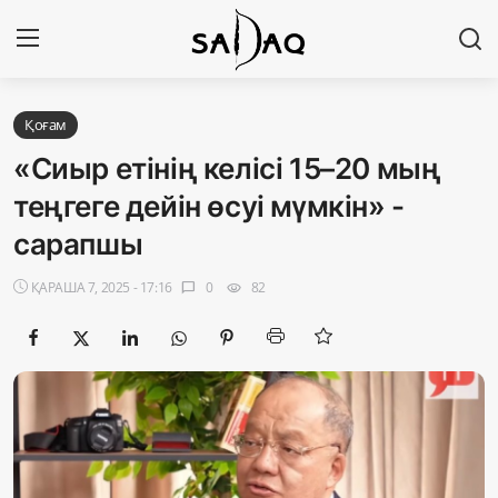
Кіру
Тіркелу
Қоғам
«Сиыр етінің келісі 15–20 мың
Басты бет
теңгеге дейін өсуі мүмкін» -
сарапшы
Редакциялық байланыстар
ҚАРАША 7, 2025 - 17:16
0
82
chat_bubble
visibility
Материалдарды қолдану тәртібі
Саясат
Sadaq TV
Экономика