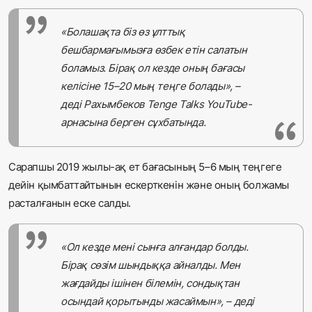
«Болашақта біз өз ұлттық
бешбармағымызға өзбек етін салатын
боламыз. Бірақ ол кезде оның бағасы
келісіне 15–20 мың теңге болады», –
деді Рахымбеков Tenge Talks YouTube-
арнасына берген сұхбатында.
Сарапшы 2019 жылы-ақ ет бағасының 5–6 мың теңгеге
дейін қымбаттайтынын ескерткенін және оның болжамы
расталғанын еске салды.
«Ол кезде мені сынға алғандар болды.
Бірақ сөзім шындыққа айналды. Мен
жағдайды ішінен білемін, сондықтан
осындай қорытынды жасаймын», – деді