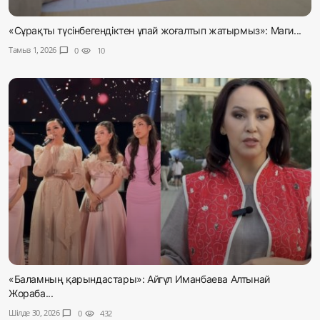
«Сұрақты түсінбегендіктен ұпай жоғалтып жатырмыз»: Маги...
Тамыз 1, 2026
chat_bubble
0
visibility
10
«Баламның қарындастары»: Айгүл Иманбаева Алтынай
Жораба...
Шілде 30, 2026
chat_bubble
0
visibility
432