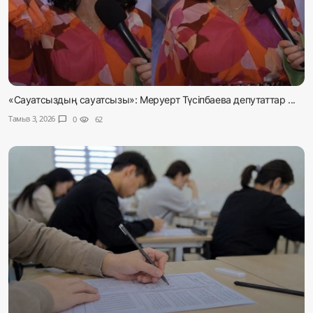
«Сауатсыздың сауатсызы»: Меруерт Түсіпбаева депутаттар ...
Тамыз 3, 2026
chat_bubble
0
visibility
62