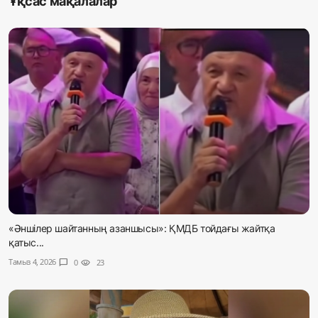
Ұқсас мақалалар
«Әншілер шайтанның азаншысы»: ҚМДБ тойдағы жайтқа
қатыс...
Тамыз 4, 2026
chat_bubble
0
visibility
23