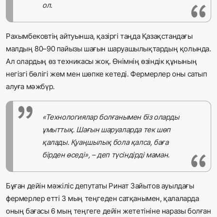
ол.
Рахымбековтің айтуынша, қазіргі таңда Қазақстандағы
малдың 80–90 пайызы шағын шаруашылықтардың қолында.
Ал олардың өз техникасы жоқ. Өнімнің өзіндік құнының
негізгі бөлігі жем мен шөпке кетеді. Фермерлер оны сатып
алуға мәжбүр.
«Технологиялар болғанымен біз оларды
ұмыттық. Шағын шаруаларда тек шөп
қалады. Қуаңшылық бола қалса, баға
бірден өседі», – деп түсіндірді маман.
Бұған дейін мәжіліс депутаты Ринат Зайытов ауылдағы
фермерлер етті 3 мың теңгеден сатқанымен, қалаларда
оның бағасы 6 мың теңгеге дейін жететініне наразы болған