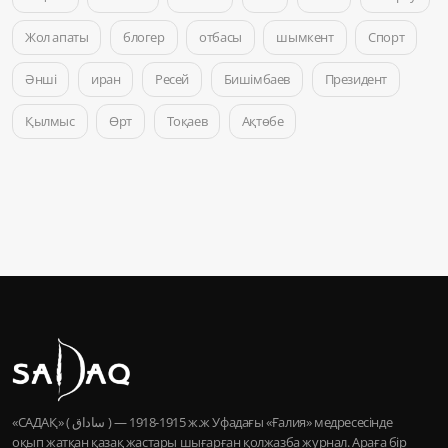
Жол апаты
блогер
отбасы
шымкент
Спорт
Әнші
иран
Ресей
Бишімбаев
Президент
Қылмыс
Өрт
Тоқаев
Ақтөбе
«САДАҚ» ( ساداق ) — 1915-1918 ж.ж Уфадағы «Ғалия» медресесінде
оқып жатқан қазақ жастары шығарған қолжазба журнал. Араға бір