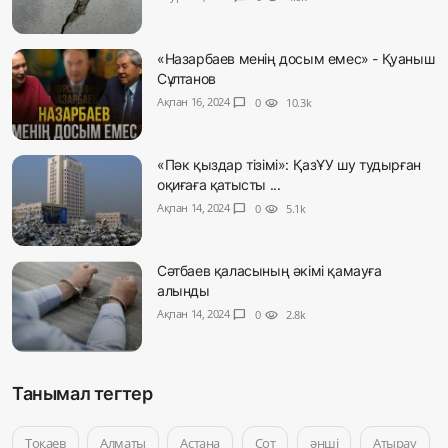
«Назарбаев менің досым емес» - Қуаныш
Сұлтанов
Ақпан 16, 2024
chat_bubble
0
visibility
10.3k
«Пәк қыздар тізімі»: ҚазҰУ шу тудырған
оқиғаға қатысты ...
Ақпан 14, 2024
chat_bubble
0
visibility
5.1k
Сәтбаев қаласының әкімі қамауға
алынды
Ақпан 14, 2024
chat_bubble
0
visibility
2.8k
Танымал тегтер
Тоқаев
Алматы
Астана
Сот
әнші
Атырау