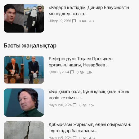
«Кедергі келтірді»: Данияр Елеусіновтің
менеджері жол а...
Шілде 10, 2026
chat_bubble
0
visibility
263
Басты жаңалықтар
Референдум: Тоқаев Президент
орталығындағы, Назарбаев ...
Қазан 6, 2024
chat_bubble
0
visibility
3.8k
«Бір қызға бола, бүкіл қазақ қызын жек
көріп кеттім» – ...
Наурыз 6, 2024
chat_bubble
0
visibility
15k
Қабырғасы жарылып, едені опырылған:
тұрғындар баспанасы...
Наурыз 5, 2024
chat_bubble
0
visibility
4.6k