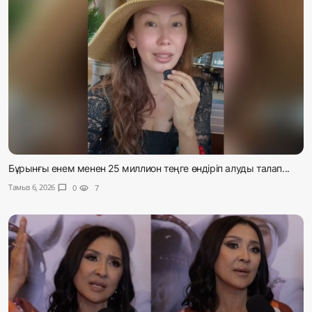
Бұрынғы енем менен 25 миллион теңге өндіріп алуды талап...
Тамыз 6, 2026
chat_bubble
0
visibility
7