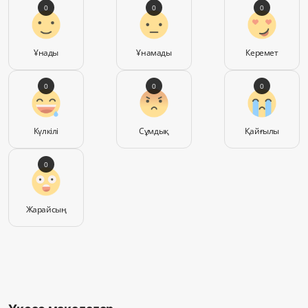
0
0
0
Ұнады
Ұнамады
Керемет
0
0
0
Күлкілі
Сұмдық
Қайғылы
0
Жарайсың