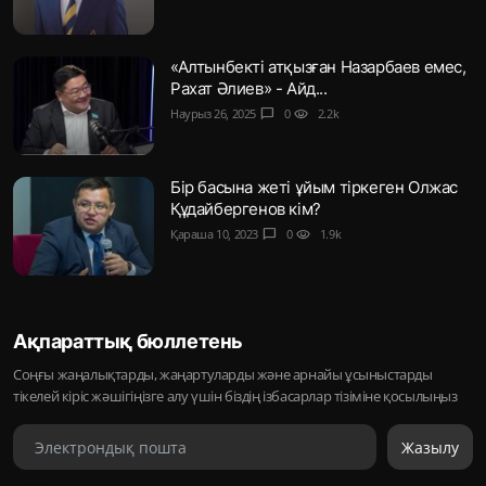
«Алтынбекті атқызған Назарбаев емес,
Рахат Әлиев» - Айд...
Наурыз 26, 2025
chat_bubble
0
visibility
2.2k
Бір басына жеті ұйым тіркеген Олжас
Құдайбергенов кім?
Қараша 10, 2023
chat_bubble
0
visibility
1.9k
Ақпараттық бюллетень
Соңғы жаңалықтарды, жаңартуларды және арнайы ұсыныстарды
тікелей кіріс жәшігіңізге алу үшін біздің ізбасарлар тізіміне қосылыңыз
Жазылу