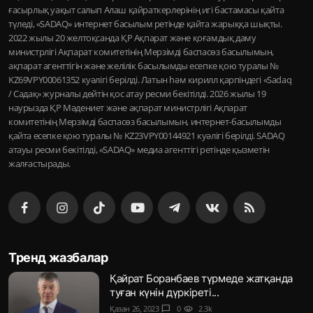
ғасырлық уақыт салып Алаш қайраткерлерінің игі бастамасы қайта
түледі, «SADAQ» интернет басылым ретінде қайта жарыққа шықты.
2022 жылы 20 желтоқсанда ҚР Ақпарат және қоғамдық даму
министрлігі Ақпарат комитетінің Мерзімді баспасөз басылымын,
ақпарат агенттігін және желілік басылымды есепке қою туралы №
KZ69VPY00061352 куәлігі берілді. Латын һәм кирилл қарпіндегі «Sadaq
/ Садақ» журналы дейтін қос атау ресми бекітілді. 2026 жылы 19
наурызда ҚР Мәдениет және ақпарат министрлігі Ақпарат
комитетінің Мерзімді баспасөз басылымын, интернет-басылымды
қайта есепке қою туралы № KZ23VPY00144921 куәлігі берілді. SADAQ
атауы ресми бекітілді, «SADAQ» медиа агенттігі ретінде қызметін
жалғастырады.
Тренд жазбалар
Қайрат Боранбаев түрмеде жатқанда
туған күнін дүркіреті...
Қазан 26, 2023
chat_bubble
0
visibility
2.3k