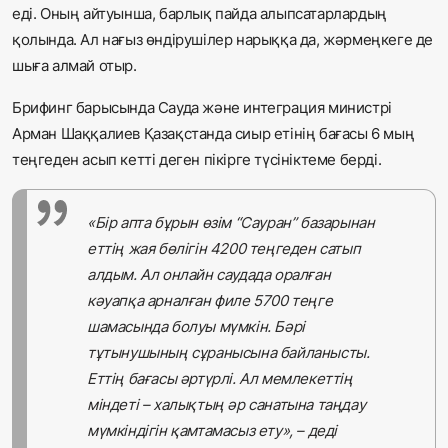
еді. Оның айтуынша, барлық пайда алыпсатарлардың
қолында. Ал нағыз өндірушілер нарыққа да, жәрмеңкеге де
шыға алмай отыр.
Брифинг барысында Сауда және интеграция министрі
Арман Шаққалиев Қазақстанда сиыр етінің бағасы 6 мың
теңгеден асып кетті деген пікірге түсініктеме берді.
«Бір апта бұрын өзім “Сауран” базарынан
еттің жая бөлігін 4200 теңгеден сатып
алдым. Ал онлайн саудада оралған
кәуапқа арналған филе 5700 теңге
шамасында болуы мүмкін. Бәрі
тұтынушының сұранысына байланысты.
Еттің бағасы әртүрлі. Ал мемлекеттің
міндеті – халықтың әр санатына таңдау
мүмкіндігін қамтамасыз ету», – деді