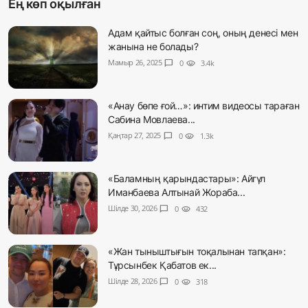
Ең көп оқылған
Адам қайтыс болған соң, оның денесі мен
жанына не болады?
Мамыр 26, 2025
chat_bubble
0
visibility
3.4k
«Анау бөпе ғой…»: интим видеосы тараған
Сабина Мовлаева...
Қаңтар 27, 2025
chat_bubble
0
visibility
1.3k
«Баламның қарындастары»: Айгүл
Иманбаева Алтынай Жораба...
Шілде 30, 2026
chat_bubble
0
visibility
432
«Жан тыныштығын тоқалынан тапқан»:
Тұрсынбек Қабатов ек...
Шілде 28, 2026
chat_bubble
0
visibility
318