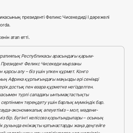
касының президенті Феликс Чисекедиді І дәрежелі
orda.
нін атап өтті.
кратиялық Республикасы арасындағы қарым-
, Президент Феликс Чисекеди мырзаны
қарсы алу – біз үшін үлкен құрмет. Конго
ың Африка құрлығындағы маңызды әрі сенімді
ерік достық пен өзара құрметке негізделген.
касымен түрлі саладағы ынтымақтастықты
серпінмен тереңдету үшін барлық мүмкіндік бар.
 сауда-экономикалық әлеуетіміз – мол, мәдени-
із бір. Бүгінгі келіссөз қорытындылары – осының
стік рухында екіжақты қатынастарды жаңа деңгейге