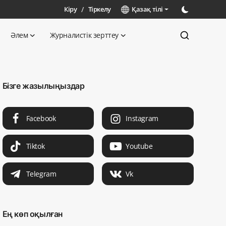
Кіру
/
Тіркелу
Қазақ тілі
Әлем
Журналистік зерттеу
Бізге жазылыңыздар
Facebook
Instagram
Tiktok
Youtube
Telegram
Vk
Ең көп оқылған