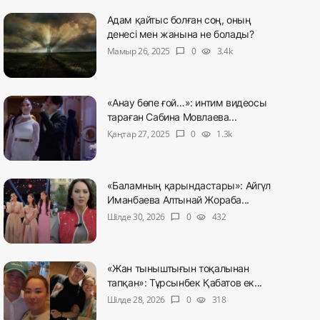
Адам қайтыс болған соң, оның
денесі мен жанына не болады?
Мамыр 26, 2025
0
3.4k
chat_bubble
visibility
«Анау бөпе ғой…»: интим видеосы
тараған Сабина Мовлаева...
Қаңтар 27, 2025
0
1.3k
chat_bubble
visibility
«Баламның қарындастары»: Айгүл
Иманбаева Алтынай Жораба...
Шілде 30, 2026
0
432
chat_bubble
visibility
«Жан тыныштығын тоқалынан
тапқан»: Тұрсынбек Қабатов ек...
Шілде 28, 2026
0
318
chat_bubble
visibility