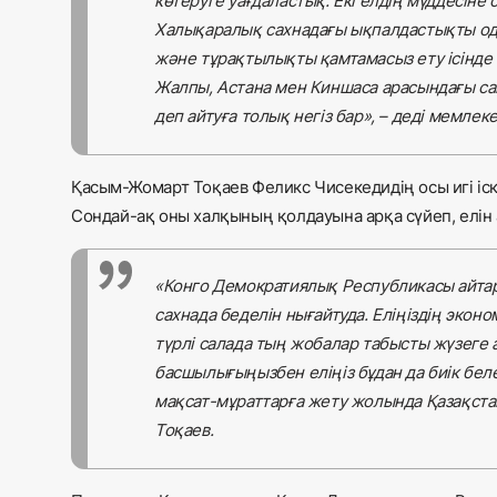
көтеруге уағдаластық. Екі елдің мүддесіне 
Халықаралық сахнадағы ықпалдастықты одан
және тұрақтылықты қамтамасыз ету ісінде к
Жалпы, Астана мен Киншаса арасындағы сан
деп айтуға толық негіз бар», – деді мемлек
Қасым-Жомарт Тоқаев Феликс Чисекедидің осы игі іск
Сондай-ақ оны халқының қолдауына арқа сүйеп, елін а
«Конго Демократиялық Республикасы айтар
сахнада беделін нығайтуда. Еліңіздің экон
түрлі салада тың жобалар табысты жүзеге асу
басшылығыңызбен еліңіз бұдан да биік беле
мақсат-мұраттарға жету жолында Қазақстан
Тоқаев.