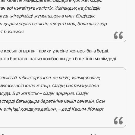
сай келетін маңызды келісімдерге қол жеткіздік.
 әрі нығайтуға келістік. Жаһандық қауіпсіздік
үш-жігерімізді жұмылдыруға ниет білдірдік.
 қырлы серіктестіктің әлеуеті мол, болашағы зор
ет басшысы.
е қосып отырған тарихи үлесіне жоғары баға берді.
лға бастаған нағыз көшбасшы деп білетінін мәлімдеді.
лықтай табыстарға қол жеткізіп, халықаралық
омикасы өсіп келе жатыр. Сіздің бастамаңызбен
да. Бұл жетістік – сіздің арқаңыз. Сіздің
стерді бағындыра беретініне кәміл сенемін. Осы
 еліңізді қолдауға дайын», – деді Қасым-Жомарт