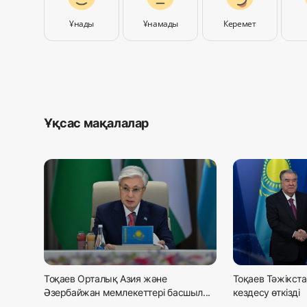
Ұнады
Ұнамады
Керемет
Ұқсас мақалалар
Тоқаев Орталық Азия және
Тоқаев Тәжікст
Әзербайжан мемлекеттері басшыл...
кездесу өткізді