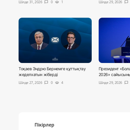
Шілде 31, 2026
Шілде 29, 2026
0
1
chat_bubble
visibility
chat_bubble
Тоқаев Эндрю Бернемге құттықтау
Президент «Бол
жеделхатын жіберді
2026» сайысыны
Шілде 27, 2026
Шілде 29, 2026
0
4
chat_bubble
visibility
chat_bubble
Пікірлер