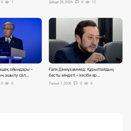
Шілде 29, 2026
0
1
0
12
visibility
chat_bubble
visibility
ашақ ойындары –
Ғали Дінмұхаммед: Құрылтайдың
ң ашылу сал...
басты міндеті – кәсіби әр...
Тамыз 1, 2026
0
6
0
6
visibility
chat_bubble
visibility