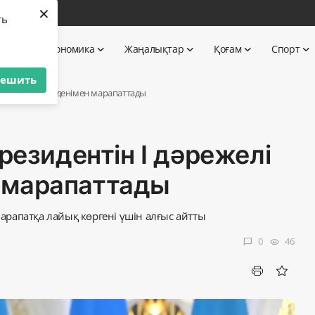
×
бі
ть
 TV
Экономика
Жаңалықтар
Қоғам
Спорт
решить
елі «Достық» орденімен марапаттады
президентін І дәрежелі
 марапаттады
рапатқа лайық көргені үшін алғыс айтты
0
46
chat_bubble
visibility