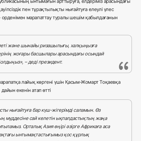
убликасының ынтымағын арттыруға, елдеріміз арасындағы
уіпсіздік пен тұрақтылықты нығайтуға елеулі үлес
» орденімен марапаттау туралы шешім қабылдағанын
ұрметі және шынайы ризашылығы, халқыңызға
ерінің жоғары басшылары арасындағы осындай
олдыңыз», – деді президент.
арапатқа лайық көргені үшін Қасым-Жомарт Тоқаевқа
дайын екенін атап өтті
ы нығайтуға бар күш-жігерімді саламын. Өз
ың мүддесіне сай келетін ықпалдастықтың жаңа
мтыламыз. Орталық Азия өңірі әзірге Африкаға аса
шақтағы ынтымақтастығымыз қос құрлық