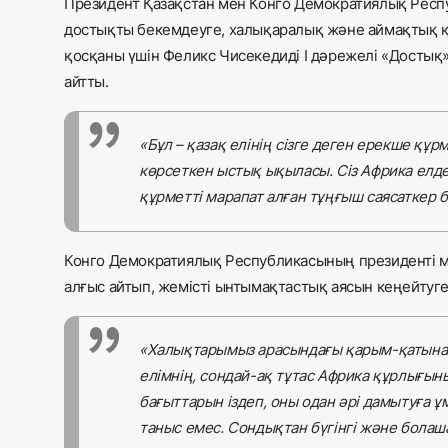
Президент Қазақстан мен Конго Демократиялық Респ
достықты бекемдеуге, халықаралық және аймақтық қа
қосқаны үшін Феликс Чисекедиді І дәрежелі «Достық
айтты.
«Бұл – қазақ елінің сізге деген ерекше қ
көрсеткен ыстық ықыласы. Сіз Африка елд
құрметті марапат алған тұңғыш саясаткер б
Конго Демократиялық Республикасының президенті м
алғыс айтып, жемісті ынтымақтастық аясын кеңейтуге 
«Халықтарымыз арасындағы қарым-қатынаст
елімнің, сондай-ақ тұтас Африка құрлығын
бағыттарын іздеп, оны одан әрі дамытуға ұ
таныс емес. Сондықтан бүгінгі және бола