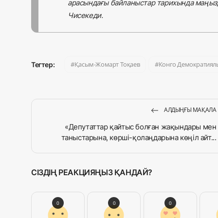
арасындағы байланыстар тарихында маңызд
Чисекеди.
Қасым-Жомарт Тоқаев
Конго Демократиял
Тегтер:
АЛДЫҢҒЫ МАҚАЛА
«Депутаттар қайтыс болған жақындары мен
таныстарына, көрші-қолаңдарына көңіл айт...
СІЗДІҢ РЕАКЦИЯҢЫЗ ҚАНДАЙ?
0
0
0