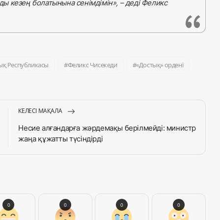
ы кезең болатынына сенімдімін», – деді Феликс
ық Республикасы
Феликс Чисекеди
«Достық» ордені
КЕЛЕСІ МАҚАЛА
Несие алғандарға жәрдемақы берілмейді: министр
жаңа құжатты түсіндірді
0
0
0
0