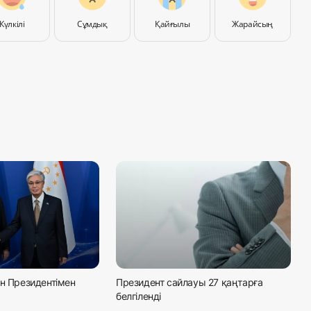
Күлкілі
Сұмдық
Қайғылы
Жарайсың
ан Президентімен
Президент сайлауы 27 қаңтарға
белгіленді