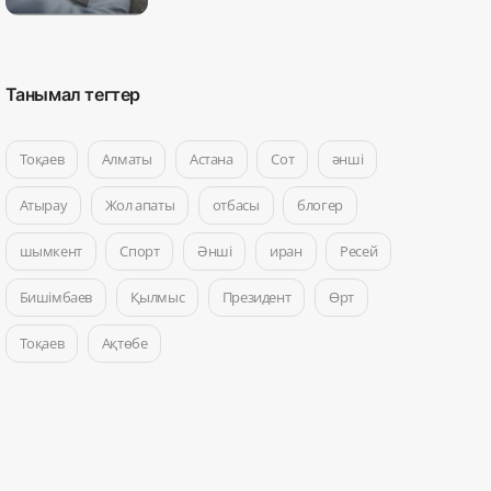
Танымал тегтер
Тоқаев
Алматы
Астана
Сот
әнші
Атырау
Жол апаты
отбасы
блогер
шымкент
Спорт
Әнші
иран
Ресей
Бишімбаев
Қылмыс
Президент
Өрт
Тоқаев
Ақтөбе