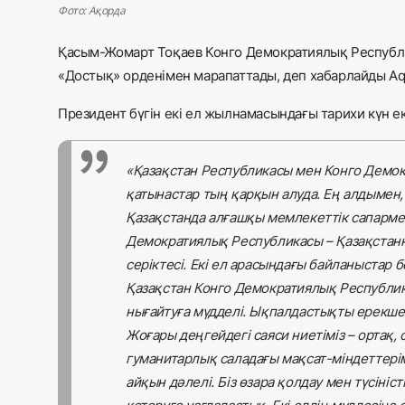
Фото: Ақорда
Қасым-Жомарт Тоқаев Конго Демократиялық Республи
«Достық» орденімен марапаттады, деп хабарлайды Aq
Президент бүгін екі ел жылнамасындағы тарихи күн еке
«Қазақстан Республикасы мен Конго Демо
қатынастар тың қарқын алуда. Ең алдымен
Қазақстанда алғашқы мемлекеттік сапармен 
Демократиялық Республикасы – Қазақстанн
серіктесі. Екі ел арасындағы байланыстар б
Қазақстан Конго Демократиялық Республи
нығайтуға мүдделі. Ықпалдастықты ерекше 
Жоғары деңгейдегі саяси ниетіміз – ортақ,
гуманитарлық саладағы мақсат-міндеттерім
айқын дәлелі. Біз өзара қолдау мен түсіні