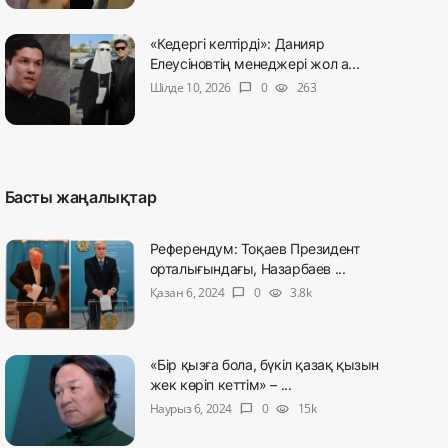
«Кедергі келтірді»: Данияр
Елеусіновтің менеджері жол а...
Шілде 10, 2026
0
263
chat_bubble
visibility
Басты жаңалықтар
Референдум: Тоқаев Президент
орталығындағы, Назарбаев ...
Қазан 6, 2024
0
3.8k
chat_bubble
visibility
«Бір қызға бола, бүкіл қазақ қызын
жек көріп кеттім» – ...
Наурыз 6, 2024
0
15k
chat_bubble
visibility