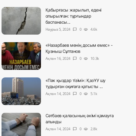
Қабырғасы жарылып, едені
опырылған: тұрғындар
баспанасы...
Наурыз 5, 2024
0
4.6k
chat_bubble
visibility
«Назарбаев менің досым емес» -
Қуаныш Сұлтанов
Ақпан 16, 2024
0
10.3k
chat_bubble
visibility
«Пәк қыздар тізімі»: ҚазҰУ шу
тудырған оқиғаға қатысты ...
Ақпан 14, 2024
0
5.1k
chat_bubble
visibility
Сәтбаев қаласының әкімі қамауға
алынды
Ақпан 14, 2024
0
2.8k
chat_bubble
visibility