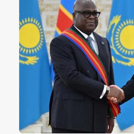
Жаңалықтар
Қоғам
Спорт
Әлем
Журналистік зерттеу
Қазақ тілі