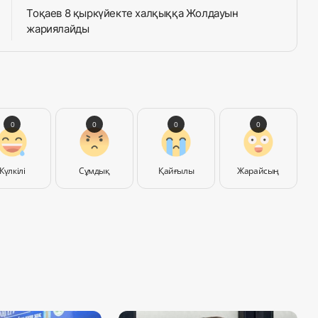
Тоқаев 8 қыркүйекте халқыққа Жолдауын
жариялайды
0
0
0
0
Күлкілі
Сұмдық
Қайғылы
Жарайсың