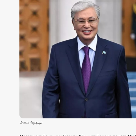
Жаңалықтар
Қоғам
Спорт
Әлем
Журналистік зерттеу
Қазақ тілі
Фото: Ақорда