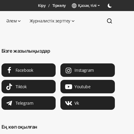
Кіру
/
Тіркелу
Қазақ тілі
Әлем
Журналистік зерттеу
Бізге жазылыңыздар
Facebook
Instagram
Tiktok
Youtube
Telegram
Vk
Ең көп оқылған