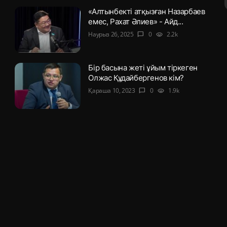
«Алтынбекті атқызған Назарбаев
емес, Рахат Әлиев» - Айд...
Наурыз 26, 2025
0
2.2k
chat_bubble
visibility
Бір басына жеті ұйым тіркеген
Олжас Құдайбергенов кім?
Қараша 10, 2023
0
1.9k
chat_bubble
visibility