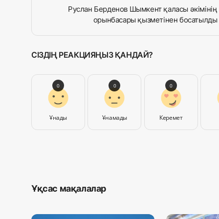
Руслан Берденов Шымкент қаласы әкімінің
орынбасары қызметінен босатылды
СІЗДІҢ РЕАКЦИЯҢЫЗ ҚАНДАЙ?
0
0
0
Ұнады
Ұнамады
Керемет
Ұқсас мақалалар