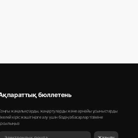
Ақпараттық бюллетень
Соңғы жаңалықтарды, жаңартуларды және арнайы ұсыныстарды
тікелей кіріс жәшігіңізге алу үшін біздің ізбасарлар тізіміне
қосылыңыз
Жазылу