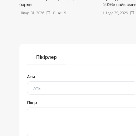
барды
2026» сайысыны
Шілде 31, 2026
Шілде 29, 2026
0
9
chat_bubble
visibility
chat_bubble
Пікірлер
Аты
Пікір