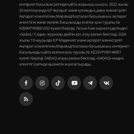
интернет басылым ретінде қайта жарыққа шықты. 2022 жылы
20 желтоқсанда ҚР Ақпарат және қоғамдық даму министрлігі
Ақпарат комитетінің Мерзімді баспасөз басылымын, ақпарат
агенттігін және желілік басылымды есепке қою туралы №
KZ69VPY00061352 куәлігі берілді. Латын һәм кирилл қарпіндегі
«Sadaq / Садақ» журналы дейтін қос атау ресми бекітілді. 2026
жылы 19 наурызда ҚР Мәдениет және ақпарат министрлігі
Ақпарат комитетінің Мерзімді баспасөз басылымын, интернет-
басылымды қайта есепке қою туралы № KZ23VPY00144921
куәлігі берілді. SADAQ атауы ресми бекітілді, «SADAQ» медиа
агенттігі ретінде қызметін жалғастырады.