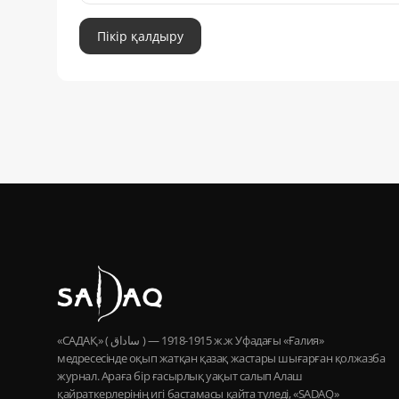
Пікір қалдыру
«САДАҚ» ( ساداق ) — 1915-1918 ж.ж Уфадағы «Ғалия»
медресесінде оқып жатқан қазақ жастары шығарған қолжазба
журнал. Араға бір ғасырлық уақыт салып Алаш
қайраткерлерінің игі бастамасы қайта түледі, «SADAQ»