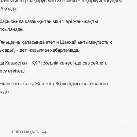
зиньпиннің шақыруымен 30 тамыз – 3 қыркүйек күндері
 Ақорда.
 барысында қазақ-қытай мәңгі әрі жан-жақты
алқыланады.
і Тяньцзинь қаласында өтетін Шанхай ынтымақтастық
ады", - деп жазылған хабарламада.
 Қазақстан – ҚХР Іскерлік кеңесінде сөз сөйлеп,
су өткізеді.
зілік соғыстағы Жеңістің 80 жылдығына арналған
сады.
КЕЛЕСІ МАҚАЛА