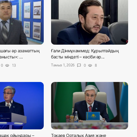
шағы әр азаматтың
Ғали Дінмұхаммед: Құрылтайдың
нысты»: ...
басты міндеті – кәсіби әр...
Тамыз 1, 2026
0
13
0
8
visibility
chat_bubble
visibility
ашақ ойындары –
Тоқаев Орталық Азия және