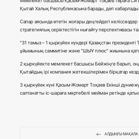
Мемлекет басшысы Қасым-Жомарт Тоқаев төраға Си Ц
Қытай Халық Республикасына барады, деп хабарлады
Сапар аясында өтетін жоғары деңгейдегі келіссөздер
стратегиялық серіктестігін нығайту перспективасы т
"31 тамыз – 1 қыркүйек күндері Қазақстан президент
ұйымының саммитіне және "ШЫҰ плюс" жиынына қатыс
2 қыркүйекте мемлекет басшысы Бейжіңге барып, онда
Қытайдың ірі компания жетекшілерімен бірқатар кезде
3 қыркүйек күні Қасым-Жомарт Тоқаев Екінші дүниежү
салтанатты іс-шараға мәртебелі мейман ретінде қаты
АЛДЫҢҒЫ МАҚАЛА