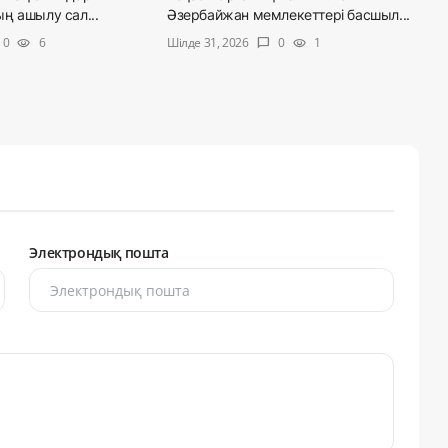
ң ашылу сал...
Әзербайжан мемлекеттері басшыл...
Шілде 31, 2026
0
6
0
1
visibility
chat_bubble
visibility
Электрондық пошта