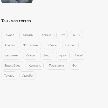
Танымал тегтер
Тоқаев
Алматы
Астана
Сот
әнші
Атырау
Жол апаты
отбасы
блогер
шымкент
Спорт
Әнші
иран
Ресей
Бишімбаев
Қылмыс
Президент
Өрт
Тоқаев
Ақтөбе