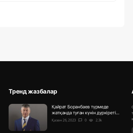
Тренд жазбалар
Қайрат Боранбаев түрмеде
жатқанда туған күнін дүркіреті...
Қазан 26, 2023
0
2.3k
chat_bubble
visibility