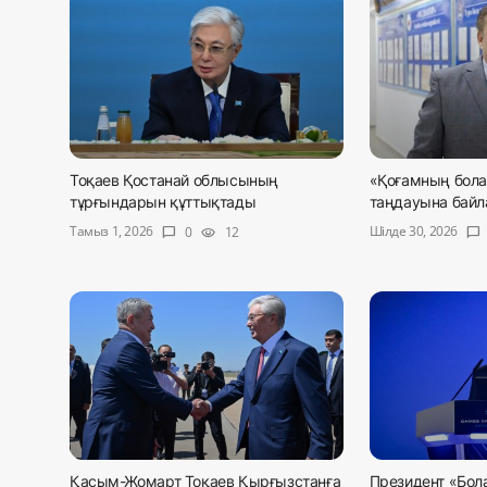
Тоқаев Қостанай облысының
«Қоғамның бола
тұрғындарын құттықтады
таңдауына байла
Тамыз 1, 2026
Шілде 30, 2026
0
12
chat_bubble
visibility
chat_bubble
Қасым-Жомарт Тоқаев Қырғызстанға
Президент «Бол