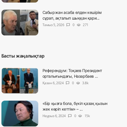
Сабыржан асаба елден кешірім
сұрап, ақталып шыққан қари...
Тамыз 5, 2026
0
271
chat_bubble
visibility
Басты жаңалықтар
Референдум: Тоқаев Президент
орталығындағы, Назарбаев ...
Қазан 6, 2024
0
3.8k
chat_bubble
visibility
«Бір қызға бола, бүкіл қазақ қызын
жек көріп кеттім» – ...
Наурыз 6, 2024
0
15k
chat_bubble
visibility