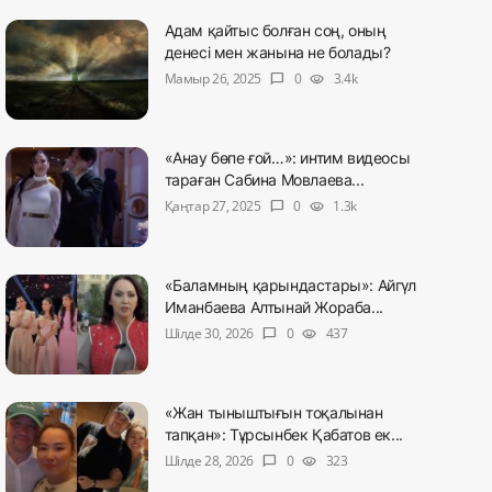
Адам қайтыс болған соң, оның
денесі мен жанына не болады?
Мамыр 26, 2025
0
3.4k
chat_bubble
visibility
«Анау бөпе ғой…»: интим видеосы
тараған Сабина Мовлаева...
Қаңтар 27, 2025
0
1.3k
chat_bubble
visibility
«Баламның қарындастары»: Айгүл
Иманбаева Алтынай Жораба...
Шілде 30, 2026
0
437
chat_bubble
visibility
«Жан тыныштығын тоқалынан
тапқан»: Тұрсынбек Қабатов ек...
Шілде 28, 2026
0
323
chat_bubble
visibility