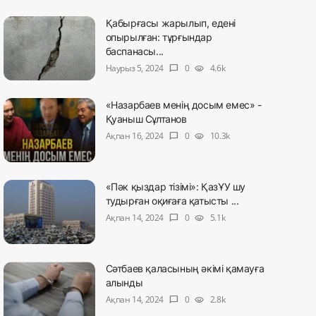
Қабырғасы жарылып, едені
опырылған: тұрғындар
баспанасы...
Наурыз 5, 2024
0
4.6k
chat_bubble
visibility
«Назарбаев менің досым емес» -
Қуаныш Сұлтанов
Ақпан 16, 2024
0
10.3k
chat_bubble
visibility
«Пәк қыздар тізімі»: ҚазҰУ шу
тудырған оқиғаға қатысты ...
Ақпан 14, 2024
0
5.1k
chat_bubble
visibility
Сәтбаев қаласының әкімі қамауға
алынды
Ақпан 14, 2024
0
2.8k
chat_bubble
visibility