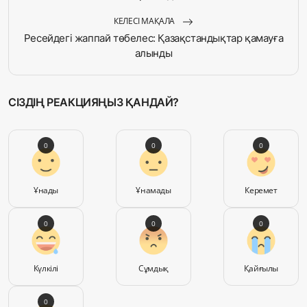
КЕЛЕСІ МАҚАЛА
Ресейдегі жаппай төбелес: Қазақстандықтар қамауға
алынды
СІЗДІҢ РЕАКЦИЯҢЫЗ ҚАНДАЙ?
0
0
0
Ұнады
Ұнамады
Керемет
0
0
0
Күлкілі
Сұмдық
Қайғылы
0