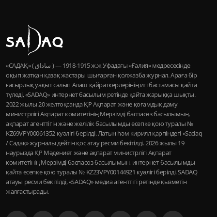
«САДАҚ» ( ساداق ) — 1915-1918 ж.ж Уфадағы «Ғалия» медресесінде
оқып жатқан қазақ жастары шығарған қолжазба журнал. Араға бір
ғасырлық уақыт салып Алаш қайраткерлерінің игі бастамасы қайта
түледі, «SADAQ» интернет басылым ретінде қайта жарыққа шықты.
2022 жылы 20 желтоқсанда ҚР Ақпарат және қоғамдық даму
министрлігі Ақпарат комитетінің Мерзімді баспасөз басылымын,
ақпарат агенттігін және желілік басылымды есепке қою туралы №
KZ69VPY00061352 куәлігі берілді. Латын һәм кирилл қарпіндегі «Sadaq
/ Садақ» журналы дейтін қос атау ресми бекітілді. 2026 жылы 19
наурызда ҚР Мәдениет және ақпарат министрлігі Ақпарат
комитетінің Мерзімді баспасөз басылымын, интернет-басылымды
қайта есепке қою туралы № KZ23VPY00144921 куәлігі берілді. SADAQ
атауы ресми бекітілді, «SADAQ» медиа агенттігі ретінде қызметін
жалғастырады.