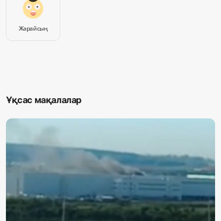
Жарайсың
Ұқсас мақалалар