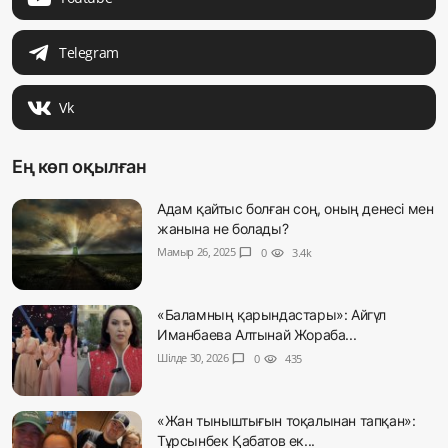
Telegram
Vk
Ең көп оқылған
Адам қайтыс болған соң, оның денесі мен
жанына не болады?
Мамыр 26, 2025
chat_bubble
0
visibility
3.4k
«Баламның қарындастары»: Айгүл
Иманбаева Алтынай Жораба...
Шілде 30, 2026
chat_bubble
0
visibility
435
«Жан тыныштығын тоқалынан тапқан»:
Тұрсынбек Қабатов ек...