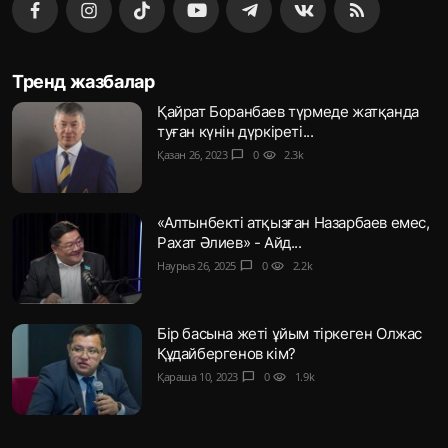
Тренд жазбалар
Қайрат Боранбаев түрмеде жатқанда
туған күнін дүркіреті...
Қазан 26, 2023
chat_bubble
0
visibility
2.3k
«Алтынбекті атқызған Назарбаев емес,
Рахат Әлиев» - Айд...
Наурыз 26, 2025
chat_bubble
0
visibility
2.2k
Бір басына жеті ұйым тіркеген Олжас
Құдайбергенов кім?
Қараша 10, 2023
chat_bubble
0
visibility
1.9k