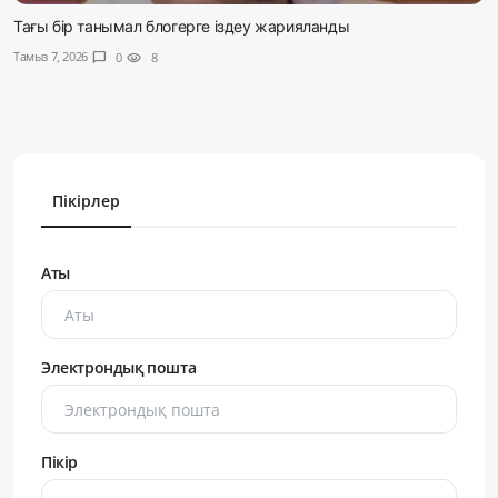
Тағы бір танымал блогерге іздеу жарияланды
Тамыз 7, 2026
chat_bubble
0
visibility
8
Пікірлер
Аты
Электрондық пошта
Пікір