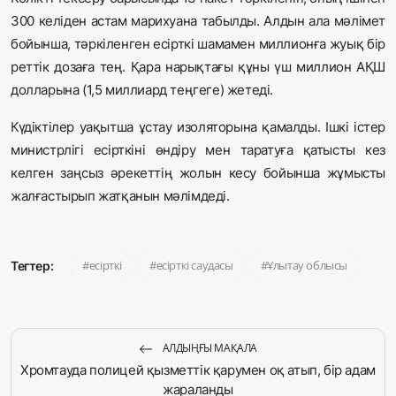
300 келіден астам марихуана табылды. Алдын ала мәлімет
бойынша, тәркіленген есірткі шамамен миллионға жуық бір
реттік дозаға тең. Қара нарықтағы құны үш миллион АҚШ
долларына (1,5 миллиард теңгеге) жетеді.
Күдіктілер уақытша ұстау изоляторына қамалды. Ішкі істер
министрлігі есірткіні өндіру мен таратуға қатысты кез
келген заңсыз әрекеттің жолын кесу бойынша жұмысты
жалғастырып жатқанын мәлімдеді.
есірткі
есірткі саудасы
Ұлытау облысы
Тегтер:
АЛДЫҢҒЫ МАҚАЛА
Хромтауда полицей қызметтік қарумен оқ атып, бір адам
жараланды