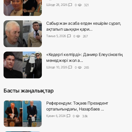
Шілде 28, 2026
chat_bubble
0
visibility
321
Сабыржан асаба елден кешірім сұрап,
ақталып шыққан қари...
Тамыз 5, 2026
chat_bubble
0
visibility
267
«Кедергі келтірді»: Данияр Елеусіновтің
менеджері жол а...
Шілде 10, 2026
chat_bubble
0
visibility
265
Басты жаңалықтар
Референдум: Тоқаев Президент
орталығындағы, Назарбаев ...
Қазан 6, 2024
chat_bubble
0
visibility
3.8k