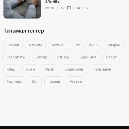
алынды
Ақпан 14, 2024
chat_bubble
0
visibility
2.8k
Танымал тегтер
Тоқаев
Алматы
Астана
Сот
әнші
Атырау
Жол апаты
блогер
отбасы
шымкент
Спорт
Әнші
иран
Ресей
Бишімбаев
Президент
Қылмыс
Өрт
Тоқаев
Ақтөбе