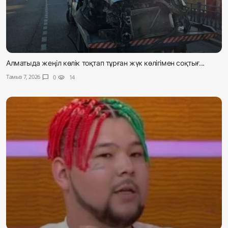
Алматыда жеңіл көлік тоқтап тұрған жүк көлігімен соқтығ...
Тамыз 7, 2026
chat_bubble
0
visibility
14