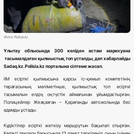
Жаңалықтар
Қоғам
Спорт
Фото: Polisia.kz
Әлем
Ұлытау облысында 300 келіден астам марихуана
тасымалдаған қылмыстық топ ұсталды, деп хабарлайды
Журналистік зерттеу
Sadaq.kz. Polisia.kz порталына сілтеме жасап.
ІІМ есірткі қылмысына қарсы іс-қимыл комитетінің
Қазақ тілі
төрағасының мәліметінше, қылмыстық топ
есірткі
тасымалын елдің оңтүстік аймағынан ұйымдастырған.
Полицейлер Жезқазған – Қарағанды автожолында бес
адамды ұстады.
Күдіктілер есірткі жеткізу маршрутын бақылап отырған.
Көлікті тексеру барысында 13 пакет тәркіленіп, оның ішінен