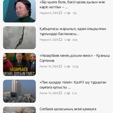
«Бір қызға бола, бүкіл қазақ қызын жек
көріп кеттім» – ...
Наурыз 6, 2024
chat_bubble
0
visibility
15k
Қабырғасы жарылып, едені опырылған:
тұрғындар баспанасы...
Наурыз 5, 2024
chat_bubble
0
visibility
4.6k
«Назарбаев менің досым емес» - Қуаныш
Сұлтанов
Ақпан 16, 2024
chat_bubble
0
visibility
10.3k
«Пәк қыздар тізімі»: ҚазҰУ шу тудырған
оқиғаға қатысты ...
Ақпан 14, 2024
chat_bubble
0
visibility
5.1k
Сәтбаев қаласының әкімі қамауға