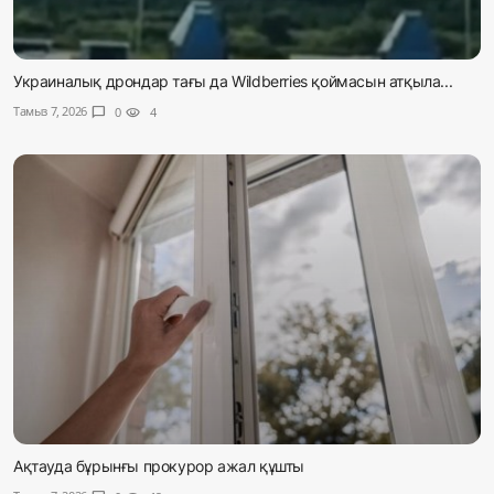
Украиналық дрондар тағы да Wildberries қоймасын атқыла...
Тамыз 7, 2026
chat_bubble
0
visibility
4
Ақтауда бұрынғы прокурор ажал құшты