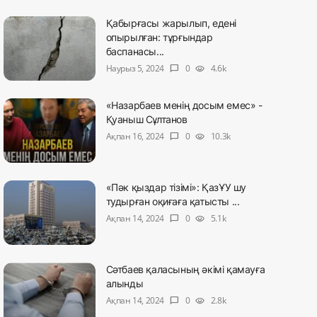
Қабырғасы жарылып, едені
опырылған: тұрғындар
баспанасы...
Наурыз 5, 2024
0
4.6k
chat_bubble
visibility
«Назарбаев менің досым емес» -
Қуаныш Сұлтанов
Ақпан 16, 2024
0
10.3k
chat_bubble
visibility
«Пәк қыздар тізімі»: ҚазҰУ шу
тудырған оқиғаға қатысты ...
Ақпан 14, 2024
0
5.1k
chat_bubble
visibility
Сәтбаев қаласының әкімі қамауға
алынды
Ақпан 14, 2024
0
2.8k
chat_bubble
visibility