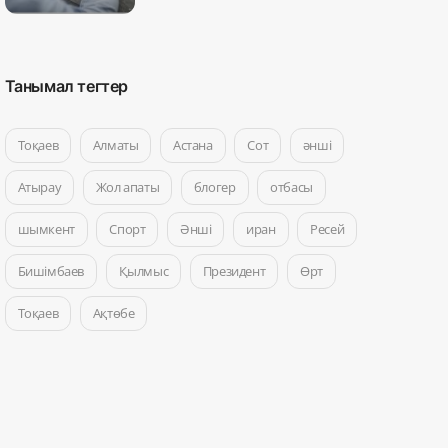
Танымал тегтер
Тоқаев
Алматы
Астана
Сот
әнші
Атырау
Жол апаты
блогер
отбасы
шымкент
Спорт
Әнші
иран
Ресей
Бишімбаев
Қылмыс
Президент
Өрт
Тоқаев
Ақтөбе