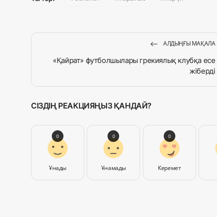
АЛДЫҢҒЫ МАҚАЛА
«Қайрат» футболшылары грекиялық клубқа есе
жіберді
СІЗДІҢ РЕАКЦИЯҢЫЗ ҚАНДАЙ?
0
0
0
Ұнады
Ұнамады
Керемет