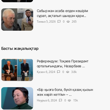
Сабыржан асаба елден кешірім
сұрап, ақталып шыққан қари...
Тамыз 5, 2026
0
265
chat_bubble
visibility
Басты жаңалықтар
Референдум: Тоқаев Президент
орталығындағы, Назарбаев ...
Қазан 6, 2024
0
3.8k
chat_bubble
visibility
«Бір қызға бола, бүкіл қазақ қызын
жек көріп кеттім» – ...
Наурыз 6, 2024
0
15k
chat_bubble
visibility