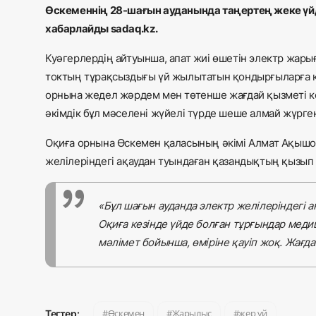
Өскеменнің 28-шағын ауданында таңертең жеке үйде
хабарлайды sadaq.kz.
Куәгерлердің айтуынша, апат жиі өшетін электр жары
токтың тұрақсыздығы үй жылытатын қондырғыларға қа
орнына жедел жәрдем мен төтенше жағдай қызметі кел
әкімдік бұл мәселені жүйелі түрде шеше алмай жүрге
Оқиға орнына Өскемен қаласының әкімі Алмат Ақышо
желілеріндегі ақаудан туындаған қазандықтың қызып 
«Бұл шағын ауданда электр желілеріндегі 
Оқиға кезінде үйде болған тұрғындар меди
мәлімет бойынша, өміріне қауіп жоқ. Жағда
Өскемен
Жарылыс
жер үй
Тегтер: