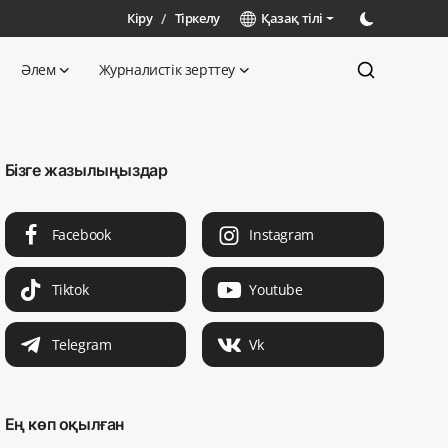
Кіру
/
Тіркелу
Қазақ тілі
Әлем
Журналистік зерттеу
Бізге жазылыңыздар
Facebook
Instagram
Tiktok
Youtube
Telegram
Vk
Ең көп оқылған