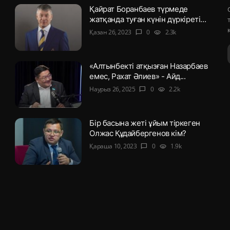
Қайрат Боранбаев түрмеде
жатқанда туған күнін дүркіреті...
Қазан 26, 2023
0
2.3k
chat_bubble
visibility
«Алтынбекті атқызған Назарбаев
емес, Рахат Әлиев» - Айд...
Наурыз 26, 2025
0
2.2k
chat_bubble
visibility
Бір басына жеті ұйым тіркеген
Олжас Құдайбергенов кім?
Қараша 10, 2023
0
1.9k
chat_bubble
visibility