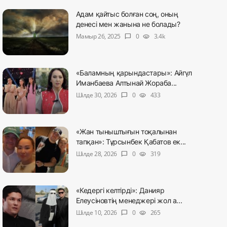
Адам қайтыс болған соң, оның
денесі мен жанына не болады?
Мамыр 26, 2025
0
3.4k
chat_bubble
visibility
«Баламның қарындастары»: Айгүл
Иманбаева Алтынай Жораба...
Шілде 30, 2026
0
433
chat_bubble
visibility
«Жан тыныштығын тоқалынан
тапқан»: Тұрсынбек Қабатов ек...
Шілде 28, 2026
0
319
chat_bubble
visibility
«Кедергі келтірді»: Данияр
Елеусіновтің менеджері жол а...
Шілде 10, 2026
0
265
chat_bubble
visibility