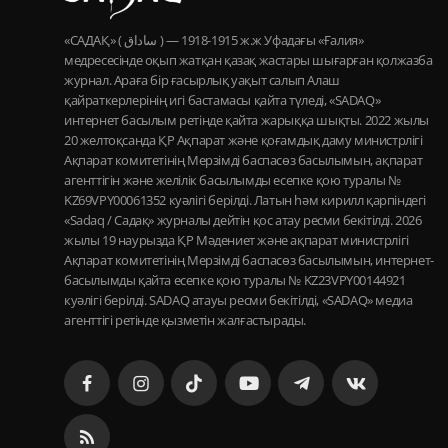
«САДАҚ» ( ساداق ) — 1915-1918 ж.ж Уфадағы «Ғалия»
медресесінде оқып жатқан қазақ жастары шығарған қолжазба
журнал. Араға бір ғасырлық уақыт салып Алаш
қайраткерлерінің игі бастамасы қайта түледі, «SADAQ»
интернет басылым ретінде қайта жарыққа шықты. 2022 жылы
20 желтоқсанда ҚР Ақпарат және қоғамдық даму министрлігі
Ақпарат комитетінің Мерзімді баспасөз басылымын, ақпарат
агенттігін және желілік басылымды есепке қою туралы №
KZ69VPY00061352 куәлігі берілді. Латын һәм кирилл қарпіндегі
«Sadaq / Садақ» журналы дейтін қос атау ресми бекітілді. 2026
жылы 19 наурызда ҚР Мәдениет және ақпарат министрлігі
Ақпарат комитетінің Мерзімді баспасөз басылымын, интернет-
басылымды қайта есепке қою туралы № KZ23VPY00144921
куәлігі берілді. SADAQ атауы ресми бекітілді, «SADAQ» медиа
агенттігі ретінде қызметін жалғастырады.