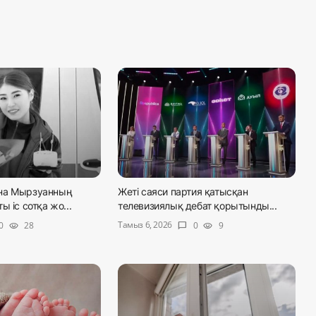
на Мырзуанның
Жеті саяси партия қатысқан
 іс сотқа жо...
телевизиялық дебат қорытынды...
Тамыз 6, 2026
0
28
0
9
visibility
chat_bubble
visibility