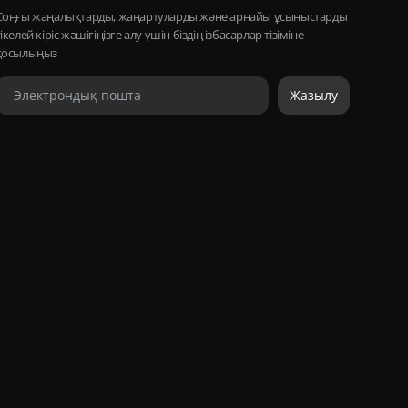
Соңғы жаңалықтарды, жаңартуларды және арнайы ұсыныстарды
тікелей кіріс жәшігіңізге алу үшін біздің ізбасарлар тізіміне
қосылыңыз
Жазылу