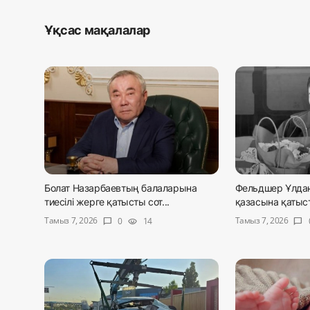
Ұқсас мақалалар
Болат Назарбаевтың балаларына
Фельдшер Ұлда
тиесілі жерге қатысты сот...
қазасына қатысты
Тамыз 7, 2026
Тамыз 7, 2026
0
14
chat_bubble
visibility
chat_bubble