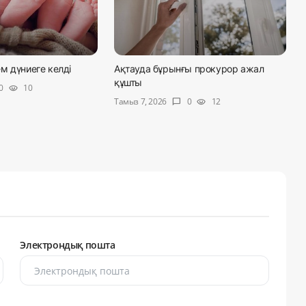
м дүниеге келді
Ақтауда бұрынғы прокурор ажал
құшты
0
10
visibility
Тамыз 7, 2026
0
12
chat_bubble
visibility
Электрондық пошта