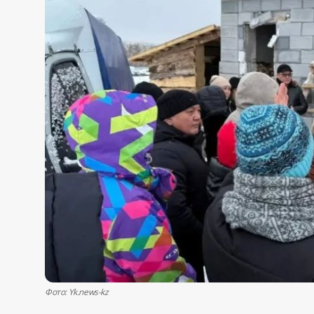
Жаңалықтар
Қоғам
Спорт
Әлем
Журналистік зерттеу
Қазақ тілі
Фото: Yk.news-kz