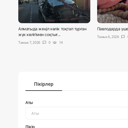
Алматыда жеңіл көлік тоқтап тұрған
Павлодарда үше
жүк көлігімен соқтығ...
Тамыз 6, 2026
chat_bubble
Тамыз 7, 2026
0
14
chat_bubble
visibility
Пікірлер
Аты
Пікір