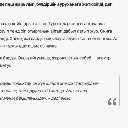
 пеш жарылып, бүлдіршін ауруханаға жеткізілді, деп
ғынан кейін орын алған. Тұрғындар соңғы апталарда
уіп төндіріп отырғанын айтып дабыл қағып жүр. Оқиға
ді. Халық жағдайды бақылауға алуын талап етіп отыр. Ал
нін тұрғындар ашық сынауда.
в барды. Оның айтуынша, жарылыстың себебі – электр
кетуі.
ақауды толықтай он күн ішінде жоюды тапсырдым.
циналық тексеруден өтіп жатыр. Алдын ала
й менің бақылауымда», – деді әкім.