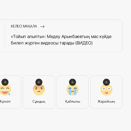
КЕЛЕСІ МАҚАЛА
«Тойып алыпты»: Медеу Арынбаевтың мас күйде
билеп жүрген видеосы тарады (ВИДЕО)
0
0
0
0
Күлкілі
Сұмдық
Қайғылы
Жарайсың