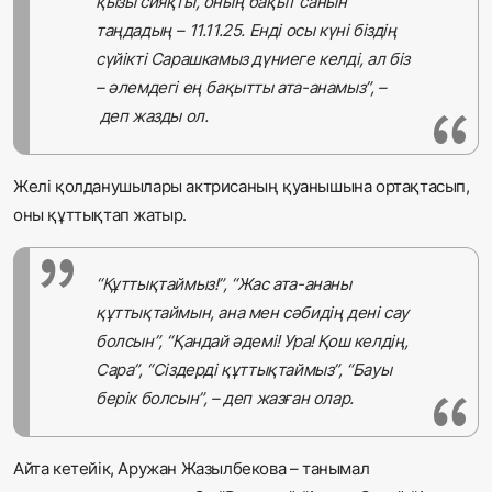
қызы сияқты, оның бақыт санын
таңдадың – 11.11.25. Енді осы күні біздің
сүйікті Сарашкамыз дүниеге келді, ал біз
– әлемдегі ең бақытты ата-анамыз”, –
деп жазды ол.
Желі қолданушылары актрисаның қуанышына ортақтасып,
оны құттықтап жатыр.
“Құттықтаймыз!”, “Жас ата-ананы
құттықтаймын, ана мен сәбидің дені сау
болсын”, “Қандай әдемі! Ура! Қош келдің,
Сара”, “Сіздерді құттықтаймыз”, “Бауы
берік болсын”, – деп жазған олар.
Айта кетейік, Аружан Жазылбекова – танымал