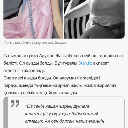
Жаңалықтар
Қоғам
Спорт
Фото: https://www.instagram.com/arujazz
Әлем
Танымал актриса Аружан Жазылбекова сүйінші жаңалығын
Журналистік зерттеу
бөлісті. Ол қызды болды. Бұл туралы
Stan.kz
ақпарат
агенттігі хабарлайды.
Өнер иесі қызды болды. Ол әлеуметтік желідегі
Қазақ тілі
парақшасында тұңғышына арнап жылы жазба жариялап,
қызының есімін кім қойғанын жазды.
“Біз сенің қашан жарық дүниеге
келетініңді ұзақ уақыт бойы болжай
алмадық. Ал сен болсаң, нағыз әкеңнің