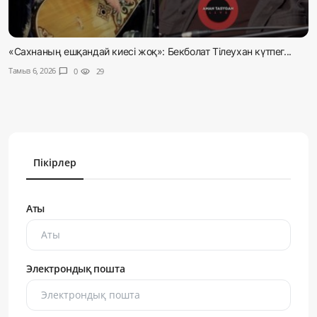
«Сахнаның ешқандай киесі жоқ»: Бекболат Тілеухан күтпег...
Тамыз 6, 2026
chat_bubble
0
visibility
29
Пікірлер
Аты
Электрондық пошта