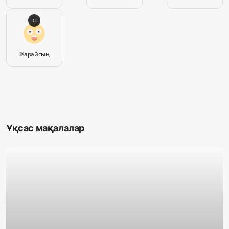
0
Жарайсың
Ұқсас мақалалар