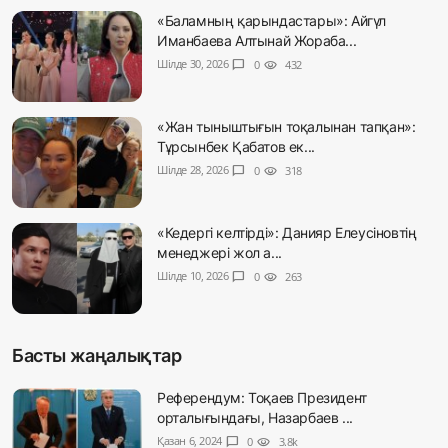
«Баламның қарындастары»: Айгүл
Иманбаева Алтынай Жораба...
Шілде 30, 2026
chat_bubble
0
visibility
432
«Жан тыныштығын тоқалынан тапқан»:
Тұрсынбек Қабатов ек...
Шілде 28, 2026
chat_bubble
0
visibility
318
«Кедергі келтірді»: Данияр Елеусіновтің
менеджері жол а...
Шілде 10, 2026
chat_bubble
0
visibility
263
Басты жаңалықтар
Референдум: Тоқаев Президент
орталығындағы, Назарбаев ...
Қазан 6, 2024
chat_bubble
0
visibility
3.8k