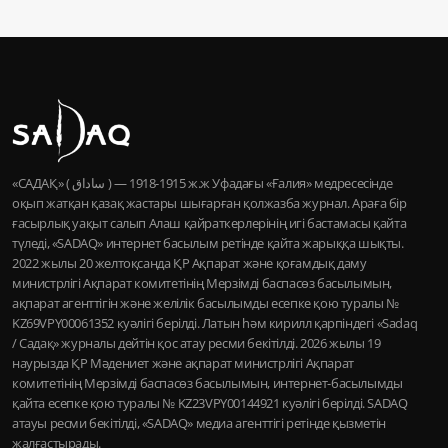
«САДАҚ» ( ساداق ) — 1915-1918 ж.ж Уфадағы «Ғалия» медресесінде
оқып жатқан қазақ жастары шығарған қолжазба журнал. Араға бір
ғасырлық уақыт салып Алаш қайраткерлерінің игі бастамасы қайта
түледі, «SADAQ» интернет басылым ретінде қайта жарыққа шықты.
2022 жылы 20 желтоқсанда ҚР Ақпарат және қоғамдық даму
министрлігі Ақпарат комитетінің Мерзімді баспасөз басылымын,
ақпарат агенттігін және желілік басылымды есепке қою туралы №
KZ69VPY00061352 куәлігі берілді. Латын һәм кирилл қарпіндегі «Sadaq
/ Садақ» журналы дейтін қос атау ресми бекітілді. 2026 жылы 19
наурызда ҚР Мәдениет және ақпарат министрлігі Ақпарат
комитетінің Мерзімді баспасөз басылымын, интернет-басылымды
қайта есепке қою туралы № KZ23VPY00144921 куәлігі берілді. SADAQ
атауы ресми бекітілді, «SADAQ» медиа агенттігі ретінде қызметін
жалғастырады.