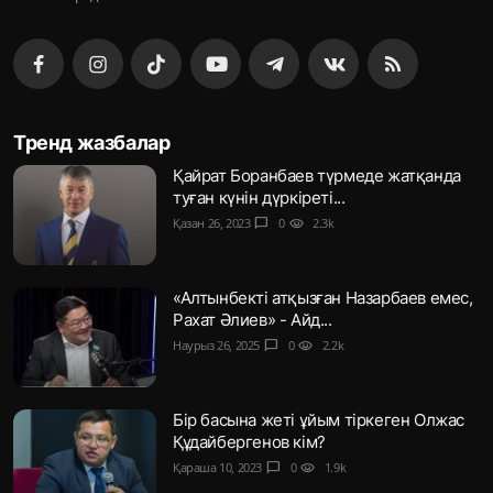
Тренд жазбалар
Қайрат Боранбаев түрмеде жатқанда
туған күнін дүркіреті...
Қазан 26, 2023
chat_bubble
0
visibility
2.3k
«Алтынбекті атқызған Назарбаев емес,
Рахат Әлиев» - Айд...
Наурыз 26, 2025
chat_bubble
0
visibility
2.2k
Бір басына жеті ұйым тіркеген Олжас
Құдайбергенов кім?
Қараша 10, 2023
chat_bubble
0
visibility
1.9k