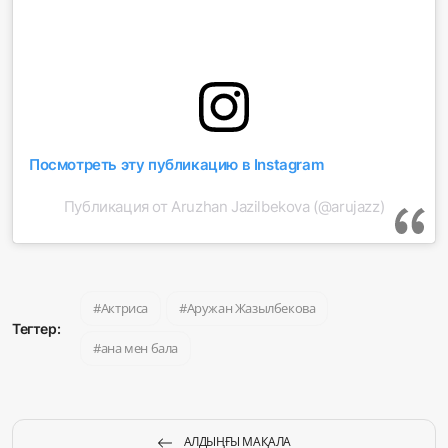
Посмотреть эту публикацию в Instagram
Публикация от Aruzhan Jazilbekova (@arujazz)
Актриса
Аружан Жазылбекова
Тегтер:
ана мен бала
АЛДЫҢҒЫ МАҚАЛА