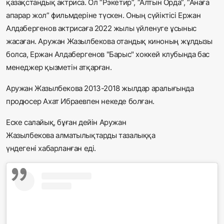
қазақстандық актриса. Ол “Рэкетир”, “Алтын Орда”, “Анаға
апарар жол” фильмдеріне түскен. Оның сүйіктісі Ержан
Алдабергенов актрисаға 2022 жылы үйленуге ұсыныс
жасаған. Аружан Жазылбекова отандық киноның жұлдызы
болса, Ержан Алдабергенов "Барыс" хоккей клубында бас
менеджер қызметін атқарған.
Аружан Жазылбекова 2013-2018 жылдар аралығында
продюсер Ахат Ибраевпен некеде болған.
Еске салайық, бұған дейін Аружан
Жазылбекова
алматылықтарды тазалыққа
үндегені
хабарланған еді.