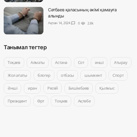
Сәтбаев қаласының әкімі қамауға
алынды
Ақпан 14, 2024
chat_bubble
0
visibility
2.8k
Танымал тегтер
Тоқаев
Алматы
Астана
Сот
әнші
Атырау
Жол апаты
блогер
отбасы
шымкент
Спорт
Әнші
иран
Ресей
Бишімбаев
Қылмыс
Президент
Өрт
Тоқаев
Ақтөбе