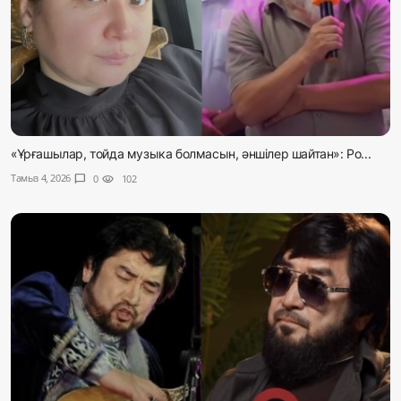
«Ұрғашылар, тойда музыка болмасын, әншілер шайтан»: Ро...
Тамыз 4, 2026
chat_bubble
0
visibility
102