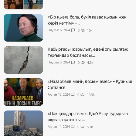
«Бір қызға бола, бүкіл қазақ қызын жек
көріп кеттім» – ...
Наурыз 6, 2024
chat_bubble
0
visibility
15k
Қабырғасы жарылып, едені опырылған:
тұрғындар баспанасы...
Наурыз 5, 2024
chat_bubble
0
visibility
4.6k
«Назарбаев менің досым емес» - Қуаныш
Сұлтанов
Ақпан 16, 2024
chat_bubble
0
visibility
10.3k
«Пәк қыздар тізімі»: ҚазҰУ шу тудырған
оқиғаға қатысты ...
Ақпан 14, 2024
chat_bubble
0
visibility
5.1k