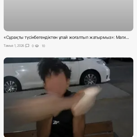
«Сұрақты түсінбегендіктен ұпай жоғалтып жатырмыз»: Маги...
Тамыз 1, 2026
chat_bubble
0
visibility
10