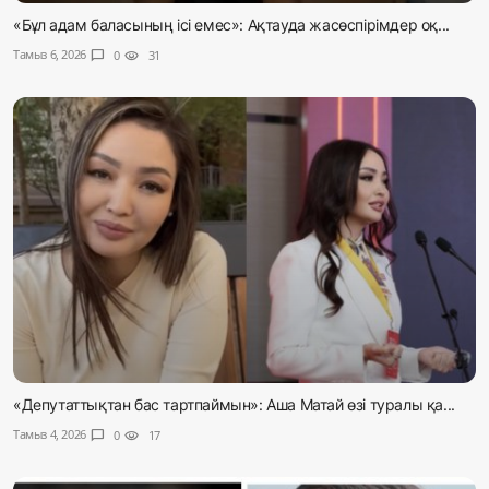
«Бұл адам баласының ісі емес»: Ақтауда жасөспірімдер оқ...
Тамыз 6, 2026
chat_bubble
0
visibility
31
«Депутаттықтан бас тартпаймын»: Аша Матай өзі туралы қа...
Тамыз 4, 2026
chat_bubble
0
visibility
17