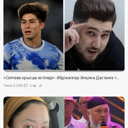
«Сәтпаев орысша естіледі»: Әбдіжаппар Әлқожа Дастанға т...
Тамыз 6, 2026
chat_bubble
0
visibility
25