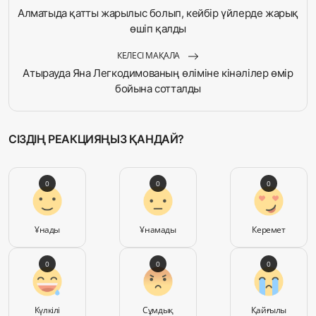
Алматыда қатты жарылыс болып, кейбір үйлерде жарық
өшіп қалды
КЕЛЕСІ МАҚАЛА
Атырауда Яна Легкодимованың өліміне кінәлілер өмір
бойына сотталды
СІЗДІҢ РЕАКЦИЯҢЫЗ ҚАНДАЙ?
0
0
0
Ұнады
Ұнамады
Керемет
0
0
0
Күлкілі
Сұмдық
Қайғылы