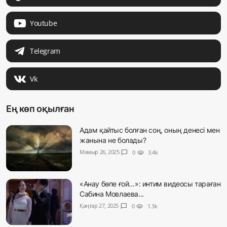
Youtube
Telegram
Vk
Ең көп оқылған
Адам қайтыс болған соң, оның денесі мен
жанына не болады?
Мамыр 26, 2025
chat_bubble
0
visibility
3.4k
«Анау бөпе ғой…»: интим видеосы тараған
Сабина Мовлаева...
Қаңтар 27, 2025
chat_bubble
0
visibility
1.3k