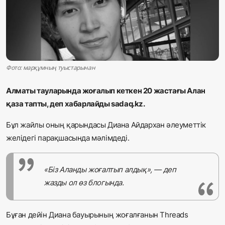
Жаңалықтар
Қоғам
Спорт
Фото: марқұмның туыстарынан
Әлем
Алматы тауларында жоғалып кеткен 20 жастағы Алан
қаза тапты, деп хабарлайды sadaq.kz.
Журналистік зерттеу
Бұл жайлы оның қарындасы Диана Айдархан әлеуметтік
желідегі парақшасында мәлімдеді.
Қазақ тілі
«Біз Аланды жоғалтып алдық», — деп
жазды ол өз блогында.
Бұған дейін Диана бауырының жоғалғанын Threads