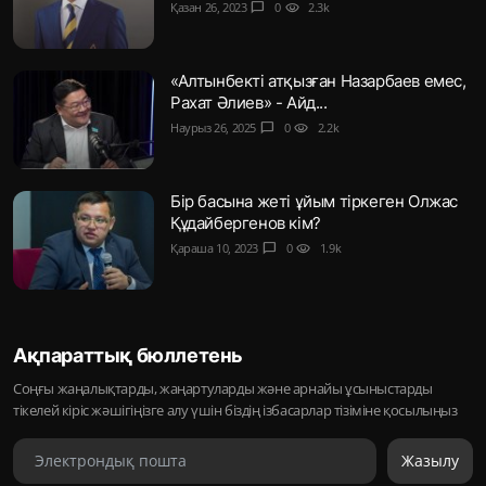
Қазан 26, 2023
chat_bubble
0
visibility
2.3k
«Алтынбекті атқызған Назарбаев емес,
Рахат Әлиев» - Айд...
Наурыз 26, 2025
chat_bubble
0
visibility
2.2k
Бір басына жеті ұйым тіркеген Олжас
Құдайбергенов кім?
Қараша 10, 2023
chat_bubble
0
visibility
1.9k
Ақпараттық бюллетень
Соңғы жаңалықтарды, жаңартуларды және арнайы ұсыныстарды
тікелей кіріс жәшігіңізге алу үшін біздің ізбасарлар тізіміне қосылыңыз
Жазылу