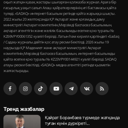
оқып жатқан қазақ жастары шығарған қолжазба журнал. Араға бір
ғасырлық уақыт салып Алаш қайраткерлерінің игі бастамасы қайта
түледі, «SADAQ» интернет басылым ретінде қайта жарыққа шықты.
2022 жылы 20 желтоқсанда ҚР Ақпарат және қоғамдық даму
министрлігі Ақпарат комитетінің Мерзімді баспасөз басылымын,
ақпарат агенттігін және желілік басылымды есепке қою туралы №
KZ69VPY00061352 куәлігі берілді. Латын һәм кирилл қарпіндегі «Sadaq
/ Садақ» журналы дейтін қос атау ресми бекітілді. 2026 жылы 19
наурызда ҚР Мәдениет және ақпарат министрлігі Ақпарат
комитетінің Мерзімді баспасөз басылымын, интернет-басылымды
қайта есепке қою туралы № KZ23VPY00144921 куәлігі берілді. SADAQ
атауы ресми бекітілді, «SADAQ» медиа агенттігі ретінде қызметін
жалғастырады.
Тренд жазбалар
Қайрат Боранбаев түрмеде жатқанда
туған күнін дүркіреті...