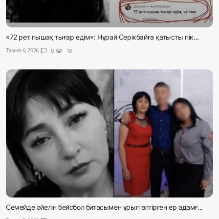
«72 рет пышақ тығар едім»: Нұрай Серікбайға қатысты пік...
Тамыз 6, 2026
chat_bubble
0
visibility
10
Семейде әйелін бейсбол битасымен ұрып өлтірген ер адамғ...