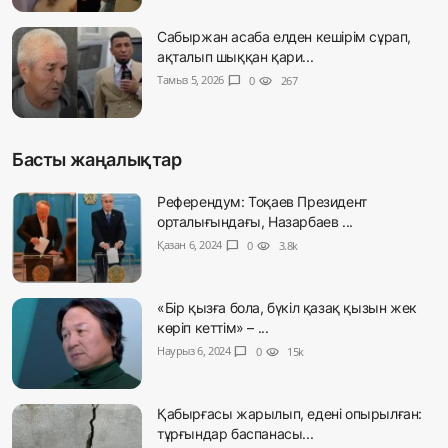
Сабыржан асаба елден кешірім сұрап,
ақталып шыққан қари...
Тамыз 5, 2026
chat_bubble
0
visibility
267
Басты жаңалықтар
Референдум: Тоқаев Президент
орталығындағы, Назарбаев ...
Қазан 6, 2024
chat_bubble
0
visibility
3.8k
«Бір қызға бола, бүкіл қазақ қызын жек
көріп кеттім» – ...
Наурыз 6, 2024
chat_bubble
0
visibility
15k
Қабырғасы жарылып, едені опырылған:
тұрғындар баспанасы...