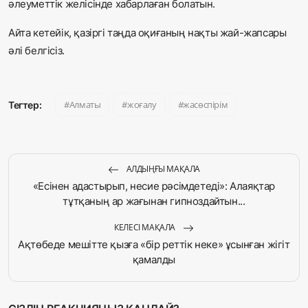
әлеуметтік желісінде хабарлаған болатын.
Айта кетейік, қазіргі таңда оқиғаның нақты жай-жапсары
әлі белгісіз.
Алматы
жоғалу
жасөспірім
Тегтер:
АЛДЫҢҒЫ МАҚАЛА
«Есінен адастырып, несие рәсімдетеді»: Алаяқтар
тұтқаның ар жағынан гипноздайтын...
КЕЛЕСІ МАҚАЛА
Ақтөбеде мешітте қызға «бір реттік некe» ұсынған жігіт
қамалды