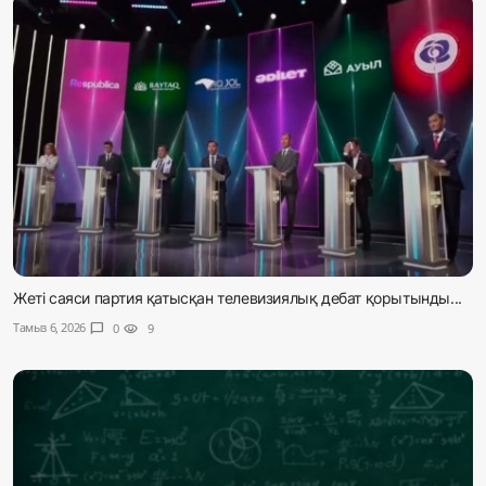
Жеті саяси партия қатысқан телевизиялық дебат қорытынды...
Тамыз 6, 2026
chat_bubble
0
visibility
9