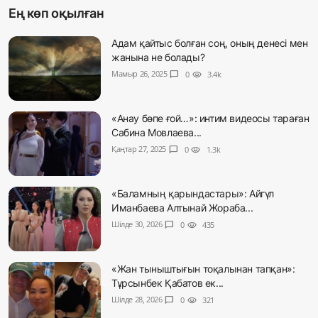
Ең көп оқылған
Адам қайтыс болған соң, оның денесі мен
жанына не болады?
Мамыр 26, 2025
chat_bubble
0
visibility
3.4k
«Анау бөпе ғой…»: интим видеосы тараған
Сабина Мовлаева...
Қаңтар 27, 2025
chat_bubble
0
visibility
1.3k
«Баламның қарындастары»: Айгүл
Иманбаева Алтынай Жораба...
Шілде 30, 2026
chat_bubble
0
visibility
435
«Жан тыныштығын тоқалынан тапқан»:
Тұрсынбек Қабатов ек...
Шілде 28, 2026
chat_bubble
0
visibility
321