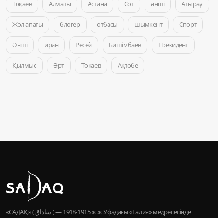
Тоқаев
Алматы
Астана
Сот
әнші
Атырау
Жол апаты
блогер
отбасы
шымкент
Спорт
Әнші
иран
Ресей
Бишімбаев
Президент
Қылмыс
Өрт
Тоқаев
Ақтөбе
«САДАҚ» ( ساداق ) — 1915-1918 ж.ж Уфадағы «Ғалия» медресесінде