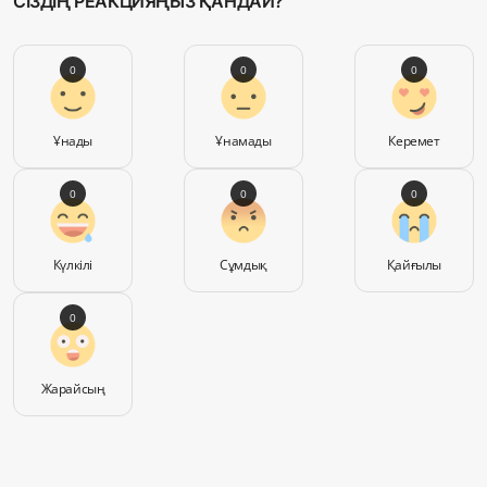
СІЗДІҢ РЕАКЦИЯҢЫЗ ҚАНДАЙ?
0
0
0
Ұнады
Ұнамады
Керемет
0
0
0
Күлкілі
Сұмдық
Қайғылы
0
Жарайсың