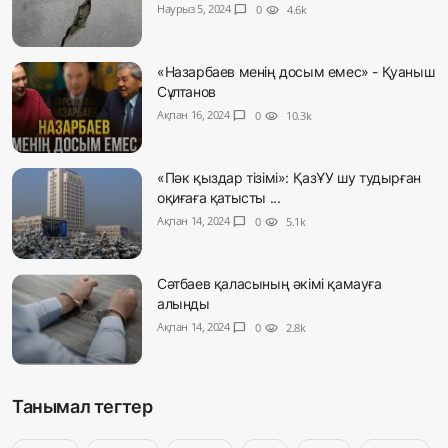
Наурыз 5, 2024
chat_bubble
0
visibility
4.6k
«Назарбаев менің досым емес» - Қуаныш
Сұлтанов
Ақпан 16, 2024
chat_bubble
0
visibility
10.3k
«Пәк қыздар тізімі»: ҚазҰУ шу тудырған
оқиғаға қатысты ...
Ақпан 14, 2024
chat_bubble
0
visibility
5.1k
Сәтбаев қаласының әкімі қамауға
алынды
Ақпан 14, 2024
chat_bubble
0
visibility
2.8k
Танымал тегтер