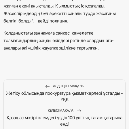
жалған екені анықталды. Қылмыстық іс қозғалды.
Жасөспірімдердің бұл әрекетті саналы түрде жасағаны
белгілі болды", - дейді полиция.
Қолданыстағы заңнамаға сәйкес, кәмелетке
толмағандардың заңды өкілдері ретінде олардың ата-
аналары әкімшілік жауапкершілікке тартылған.
АЛДЫҢҒЫ МАҚАЛА
Жетісу облысында прокуратура қызметкерлері ұсталды -
ҰҚК
КЕЛЕСІ МАҚАЛА
Қазақ ас мәзірі әлемдегі үздік 100 ұлттық тағам қатарына
енді