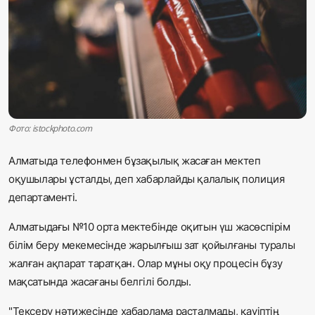
Жаңалықтар
Қоғам
Спорт
Әлем
Фото: istockphoto.com
Журналистік зерттеу
Алматыда телефонмен бұзақылық жасаған мектеп
оқушылары ұсталды, деп хабарлайды қалалық полиция
Қазақ тілі
департаменті.
Алматыдағы №10 орта мектебінде оқитын үш жасөспірім
білім беру мекемесінде жарылғыш зат қойылғаны туралы
жалған ақпарат таратқан. Олар мұны оқу процесін бұзу
мақсатында жасағаны белгілі болды.
"Тексеру нәтижесінде хабарлама расталмады, қауіптің