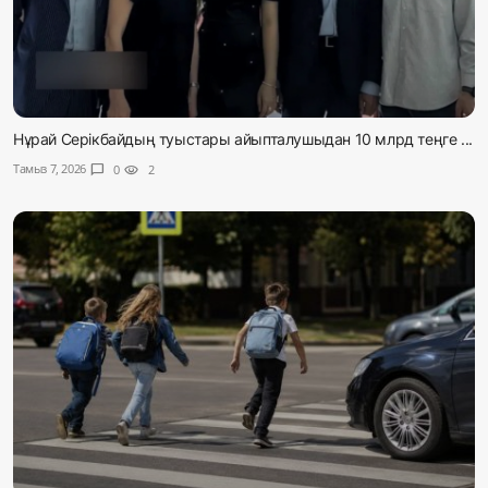
Нұрай Серікбайдың туыстары айыпталушыдан 10 млрд теңге ...
Тамыз 7, 2026
chat_bubble
0
visibility
2