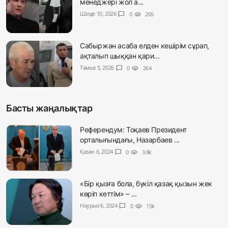
менеджері жол а...
Шілде 10, 2026
chat_bubble
0
visibility
265
Сабыржан асаба елден кешірім сұрап,
ақталып шыққан қари...
Тамыз 5, 2026
chat_bubble
0
visibility
264
Басты жаңалықтар
Референдум: Тоқаев Президент
орталығындағы, Назарбаев ...
Қазан 6, 2024
chat_bubble
0
visibility
3.8k
«Бір қызға бола, бүкіл қазақ қызын жек
көріп кеттім» – ...
Наурыз 6, 2024
chat_bubble
0
visibility
15k