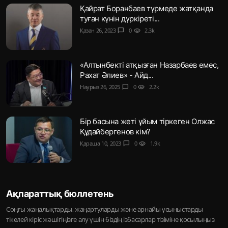
Қайрат Боранбаев түрмеде жатқанда
туған күнін дүркіреті...
Қазан 26, 2023
chat_bubble
0
visibility
2.3k
«Алтынбекті атқызған Назарбаев емес,
Рахат Әлиев» - Айд...
Наурыз 26, 2025
chat_bubble
0
visibility
2.2k
Бір басына жеті ұйым тіркеген Олжас
Құдайбергенов кім?
Қараша 10, 2023
chat_bubble
0
visibility
1.9k
Ақпараттық бюллетень
Соңғы жаңалықтарды, жаңартуларды және арнайы ұсыныстарды
тікелей кіріс жәшігіңізге алу үшін біздің ізбасарлар тізіміне қосылыңыз