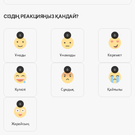
СІЗДІҢ РЕАКЦИЯҢЫЗ ҚАНДАЙ?
0
0
0
Ұнады
Ұнамады
Керемет
0
0
0
Күлкілі
Сұмдық
Қайғылы
0
Жарайсың