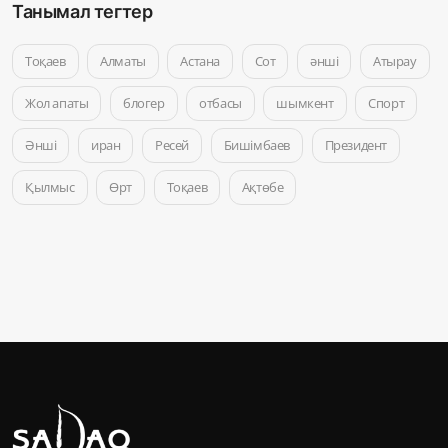
Танымал тегтер
Тоқаев
Алматы
Астана
Сот
әнші
Атырау
Жол апаты
блогер
отбасы
шымкент
Спорт
Әнші
иран
Ресей
Бишімбаев
Президент
Қылмыс
Өрт
Тоқаев
Ақтөбе