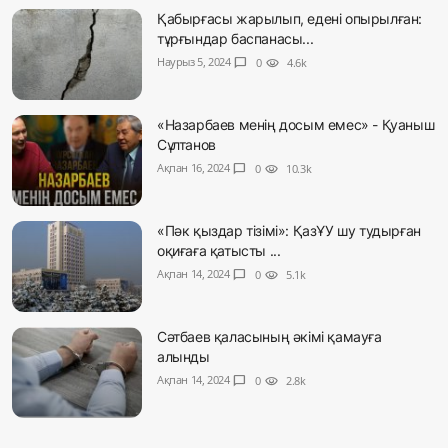
Қабырғасы жарылып, едені опырылған:
тұрғындар баспанасы...
Наурыз 5, 2024
chat_bubble
0
visibility
4.6k
«Назарбаев менің досым емес» - Қуаныш
Сұлтанов
Ақпан 16, 2024
chat_bubble
0
visibility
10.3k
«Пәк қыздар тізімі»: ҚазҰУ шу тудырған
оқиғаға қатысты ...
Ақпан 14, 2024
chat_bubble
0
visibility
5.1k
Сәтбаев қаласының әкімі қамауға
алынды
Ақпан 14, 2024
chat_bubble
0
visibility
2.8k