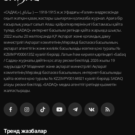
«САДАҚ» ( ساداق ) — 1915-1918 ж.ж Уфадағы «Ғалия» медресесінде
оқып жатқан қазақ жастары шығарған қолжазба журнал. Араға бір
ғасырлық уақыт салып Алаш қайраткерлерінің игі бастамасы қайта
түледі, «SADAQ» интернет басылым ретінде қайта жарыққа шықты.
2022 жылы 20 желтоқсанда ҚР Ақпарат және қоғамдық даму
министрлігі Ақпарат комитетінің Мерзімді баспасөз басылымын,
ақпарат агенттігін және желілік басылымды есепке қою туралы №
KZ69VPY00061352 куәлігі берілді. Латын һәм кирилл қарпіндегі «Sadaq
/ Садақ» журналы дейтін қос атау ресми бекітілді. 2026 жылы 19
наурызда ҚР Мәдениет және ақпарат министрлігі Ақпарат
комитетінің Мерзімді баспасөз басылымын, интернет-басылымды
қайта есепке қою туралы № KZ23VPY00144921 куәлігі берілді. SADAQ
атауы ресми бекітілді, «SADAQ» медиа агенттігі ретінде қызметін
жалғастырады.
Тренд жазбалар