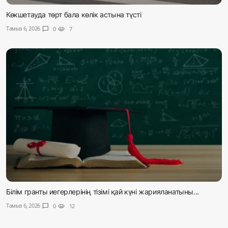
Көкшетауда төрт бала көлік астына түсті
Тамыз 6, 2026
chat_bubble
0
visibility
7
Білім гранты иегерлерінің тізімі қай күні жарияланатыны...
Тамыз 6, 2026
chat_bubble
0
visibility
12