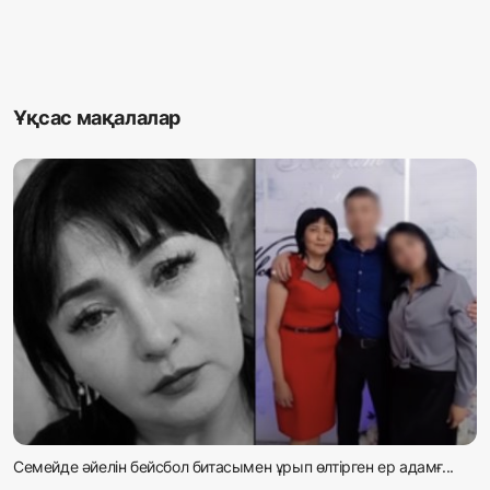
Ұқсас мақалалар
Семейде әйелін бейсбол битасымен ұрып өлтірген ер адамғ...