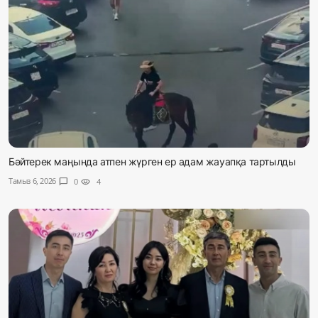
Бәйтерек маңында атпен жүрген ер адам жауапқа тартылды
Тамыз 6, 2026
chat_bubble
0
visibility
4