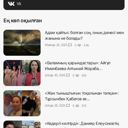
Vk
Ең көп оқылған
Адам қайтыс болған соң, оның денесі мен
жанына не болады?
Мамыр 26, 2025
chat_bubble
0
visibility
3.4k
«Баламның қарындастары»: Айгүл
Иманбаева Алтынай Жораба...
Шілде 30, 2026
chat_bubble
0
visibility
433
«Жан тыныштығын тоқалынан тапқан»:
Тұрсынбек Қабатов ек...
Шілде 28, 2026
chat_bubble
0
visibility
319
«Кедергі келтірді»: Данияр Елеусіновтің