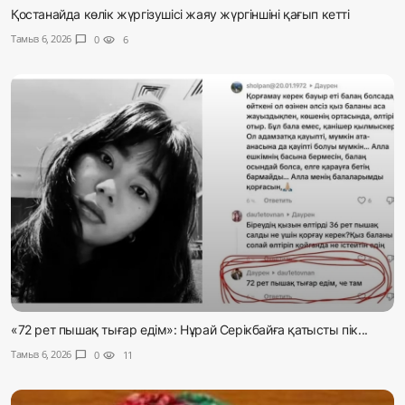
Қостанайда көлік жүргізушісі жаяу жүргіншіні қағып кетті
Тамыз 6, 2026
chat_bubble
0
visibility
6
«72 рет пышақ тығар едім»: Нұрай Серікбайға қатысты пік...
Тамыз 6, 2026
chat_bubble
0
visibility
11