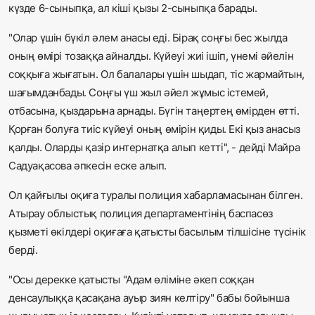
күзде 6-сыныпқа, ал кіші қызы 2-сыныпқа барады.
"Олар үшін бүкіл әлем анасы еді. Бірақ соңғы бес жылда
оның өмірі тозаққа айналды. Күйеуі жиі ішіп, үнемі әйелін
соққыға жығатын. Ол балалары үшін шыдап, тіс жармайтын,
шағымданбады. Соңғы үш жыл әйел жұмыс істемей,
отбасына, қыздарына арнады. Бүгін таңертең өмірден өтті.
Қорған болуға тиіс күйеуі оның өмірін қиды. Екі қыз анасыз
қалды. Оларды қазір интернатқа алып кетті", - дейді Майра
Садуақасова әпкесін еске алып.
Ол қайғылы оқиға туралы полиция хабарламасынан білген.
Атырау облыстық полиция департаментінің баспасөз
қызметі өкілдері оқиғаға қатысты басылым тілшісіне түсінік
берді.
"Осы дерекке қатысты "Адам өліміне әкеп соққан
денсаулыққа қасақана ауыр зиян келтiру" бабы бойынша