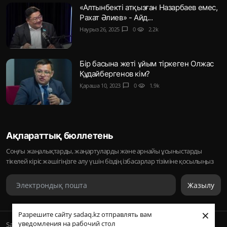
«Алтынбекті атқызған Назарбаев емес,
Рахат Әлиев» - Айд...
Наурыз 26, 2025
chat_bubble
0
visibility
2.2k
Бір басына жеті ұйым тіркеген Олжас
Құдайбергенов кім?
Қараша 10, 2023
chat_bubble
0
visibility
1.9k
Ақпараттық бюллетень
Соңғы жаңалықтарды, жаңартуларды және арнайы ұсыныстарды
тікелей кіріс жәшігіңізге алу үшін біздің ізбасарлар тізіміне қосылыңыз
Жазылу
×
Разрешите сайту sadaq.kz отправлять вам
уведомления на рабочий стол
Sadaq © 2026, Inc. | ᛢᚣᚦᚣᛟ | Барлық құқықтары қорғалған