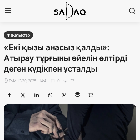
Кіру
Тіркелу
Жаңалықтар
«Екі қызы анасыз қалды»:
Басты бет
Атырау тұрғыны әйелін өлтірді
деген күдікпен ұсталды
Редакциялық байланыстар
ТАМЫЗ 20, 2025 - 14:41
0
33
chat_bubble
visibility
Материалдарды қолдану тәртібі
Саясат
Sadaq TV
Экономика