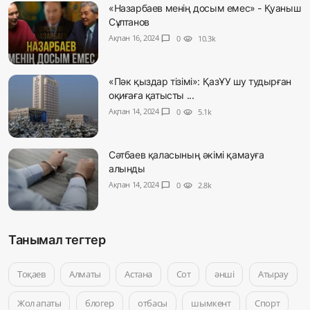
«Назарбаев менің досым емес» - Қуаныш
Сұлтанов
Ақпан 16, 2024
chat_bubble
0
visibility
10.3k
«Пәк қыздар тізімі»: ҚазҰУ шу тудырған
оқиғаға қатысты ...
Ақпан 14, 2024
chat_bubble
0
visibility
5.1k
Сәтбаев қаласының әкімі қамауға
алынды
Ақпан 14, 2024
chat_bubble
0
visibility
2.8k
Танымал тегтер
Тоқаев
Алматы
Астана
Сот
әнші
Атырау
Жол апаты
блогер
отбасы
шымкент
Спорт