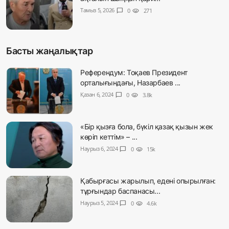
Тамыз 5, 2026
chat_bubble
0
visibility
271
Басты жаңалықтар
Референдум: Тоқаев Президент
орталығындағы, Назарбаев ...
Қазан 6, 2024
chat_bubble
0
visibility
3.8k
«Бір қызға бола, бүкіл қазақ қызын жек
көріп кеттім» – ...
Наурыз 6, 2024
chat_bubble
0
visibility
15k
Қабырғасы жарылып, едені опырылған:
тұрғындар баспанасы...
Наурыз 5, 2024
chat_bubble
0
visibility
4.6k