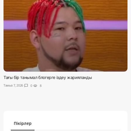
Тағы бір танымал блогерге іздеу жарияланды
Тамыз 7, 2026
chat_bubble
0
visibility
8
Пікірлер