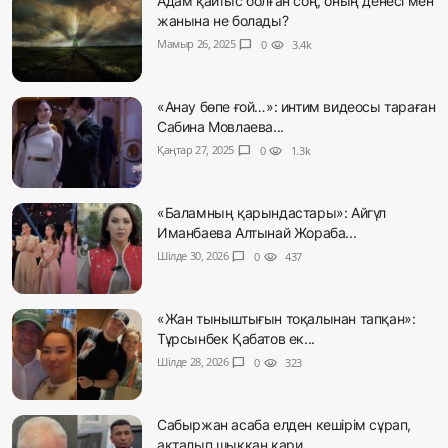
Адам қайтыс болған соң, оның денесі мен
жанына не болады?
Мамыр 26, 2025
chat_bubble
0
visibility
3.4k
«Анау бөпе ғой…»: интим видеосы тараған
Сабина Мовлаева...
Қаңтар 27, 2025
chat_bubble
0
visibility
1.3k
«Баламның қарындастары»: Айгүл
Иманбаева Алтынай Жораба...
Шілде 30, 2026
chat_bubble
0
visibility
437
«Жан тыныштығын тоқалынан тапқан»:
Тұрсынбек Қабатов ек...
Шілде 28, 2026
chat_bubble
0
visibility
323
Сабыржан асаба елден кешірім сұрап,
ақталып шыққан қари...