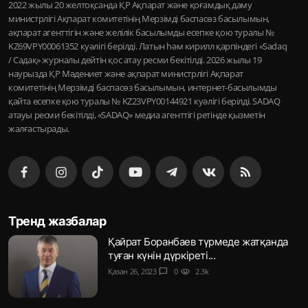
2022 жылы 20 желтоқсанда ҚР Ақпарат және қоғамдық даму
министрлігі Ақпарат комитетінің Мерзімді баспасөз басылымын,
ақпарат агенттігін және желілік басылымды есепке қою туралы №
KZ69VPY00061352 куәлігі берілді. Латын һәм кирилл қарпіндегі «Sadaq
/ Садақ» журналы дейтін қос атау ресми бекітілді. 2026 жылы 19
наурызда ҚР Мәдениет және ақпарат министрлігі Ақпарат
комитетінің Мерзімді баспасөз басылымын, интернет-басылымды
қайта есепке қою туралы № KZ23VPY00144921 куәлігі берілді. SADAQ
атауы ресми бекітілді, «SADAQ» медиа агенттігі ретінде қызметін
жалғастырады.
Тренд жазбалар
Қайрат Боранбаев түрмеде жатқанда
туған күнін дүркіреті...
Қазан 26, 2023
chat_bubble
0
visibility
2.3k