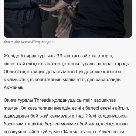
Жаңалықтар
Қоғам
Спорт
Фото: Kirk Marsh/Getty Images
Әлем
Желіде Атырау тұрғыны 39 жастағы әйелін өлтіріп,
кішкентай екі қызы анасыз қалғаны туралы ақпарат тарады.
Журналистік зерттеу
Облыстық полиция департаменті бұл дерекке қатысты
қылмыстық іс қозғалғанын мәлім етті, деп хабарлайды
Қазақ тілі
Ақжайық.
Оқиға туралы Threads қолданушысы mair_saduakhas
жазған. Ол қаза тапқан әйелдің өзінің бөлесі екенін айтып,
адамдардан бей-жай қалмауды өтінді. Желі қолданушысы
басылым тілшісіне берген мәлімет бойынша, кісі қолынан
көз жұмған әйел күйеуімен 14 жыл отасқан. Үлкен қызы