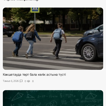
Көкшетауда төрт бала көлік астына түсті
Тамыз 6, 2026
chat_bubble
0
visibility
8