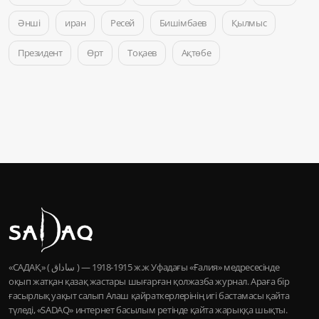
Әнші
иран
Ресей
Бишімбаев
Қылмыс
Президент
Өрт
Тоқаев
Ақтөбе
«САДАҚ» ( ساداق ) — 1915-1918 ж.ж Уфадағы «Ғалия» медресесінде
оқып жатқан қазақ жастары шығарған қолжазба журнал. Араға бір
ғасырлық уақыт салып Алаш қайраткерлерінің игі бастамасы қайта
түледі, «SADAQ» интернет басылым ретінде қайта жарыққа шықты.