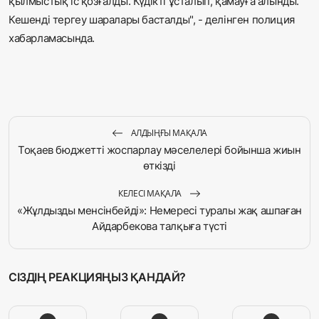
қылмыстық іс қозғалды. Күдікті ұсталып, қамауға алынды.
Кешенді тергеу шаралары басталды", - делінген полиция
хабарламасында.
АЛДЫҢҒЫ МАҚАЛА
Тоқаев бюджетті жоспарлау мәселелері бойынша жиын
өткізді
КЕЛЕСІ МАҚАЛА
«Жұлдызды менсінбейді»: Немересі туралы жақ ашпаған
Айдарбекова талқыға түсті
СІЗДІҢ РЕАКЦИЯҢЫЗ ҚАНДАЙ?