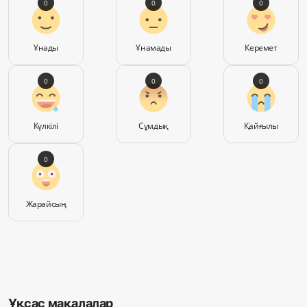
0
0
0
Ұнады
Ұнамады
Керемет
0
0
0
Күлкілі
Сұмдық
Қайғылы
0
Жарайсың
Ұқсас мақалалар