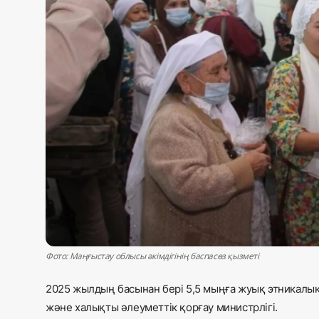
Жаңалықтар
Қоғам
Спорт
Әлем
Журналистік зерттеу
Қазақ тілі
Фото: Маңғыстау облысы әкімдігінің баспасөз қызметі
2025 жылдың басынан бері 5,5 мыңға жуық этникалық
және халықты әлеуметтік қорғау министрлігі.