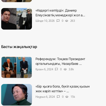
«Кедергі келтірді»: Данияр
Елеусіновтің менеджері жол а...
Шілде 10, 2026
0
263
chat_bubble
visibility
Басты жаңалықтар
Референдум: Тоқаев Президент
орталығындағы, Назарбаев ...
Қазан 6, 2024
0
3.8k
chat_bubble
visibility
«Бір қызға бола, бүкіл қазақ қызын
жек көріп кеттім» – ...
Наурыз 6, 2024
0
15k
chat_bubble
visibility