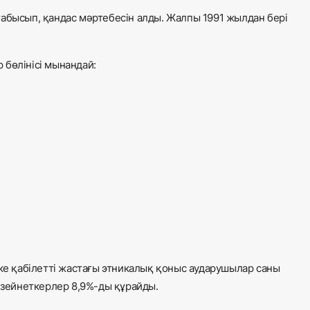
табысып, қандас мәртебесін алды. Жалпы 1991 жылдан бері
.
 бөлінісі мынандай:
 қабілетті жастағы этникалық қоныс аударушылар саны
е зейнеткерлер 8,9%-ды құрайды.