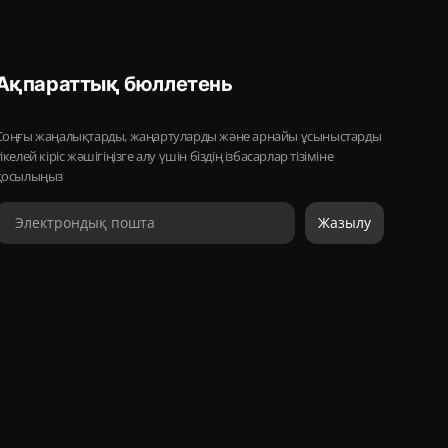
Ақпараттық бюллетень
Соңғы жаңалықтарды, жаңартуларды және арнайы ұсыныстарды
тікелей кіріс жәшігіңізге алу үшін біздің ізбасарлар тізіміне
қосылыңыз
Жазылу