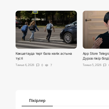
Көкшетауда төрт бала көлік астына
App Store Teleg
түсті
Дуров пікір білді
Тамыз 6, 2026
Тамыз 5, 2026
0
7
chat_bubble
visibility
chat_bubble
Пікірлер