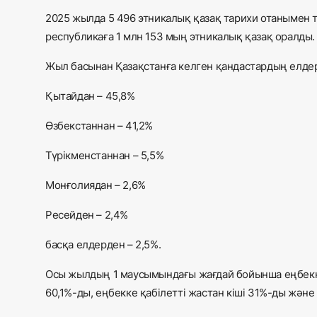
2025 жылда 5 496 этникалық қазақ тарихи отанымен 
республикаға 1 млн 153 мың этникалық қазақ оралды
Жыл басынан Қазақстанға келген қандастардың елдер
Қытайдан – 45,8%
Өзбекстаннан – 41,2%
Түрікменстаннан – 5,5%
Монғолиядан – 2,6%
Ресейден – 2,4%
басқа елдерден – 2,5%.
Осы жылдың 1 маусымындағы жағдай бойынша еңбекке
60,1%-ды, еңбекке қабілетті жастан кіші 31%-ды жән