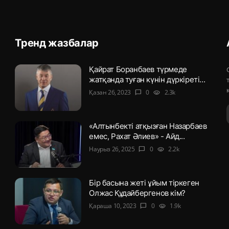
Тренд жазбалар
Қайрат Боранбаев түрмеде
жатқанда туған күнін дүркіреті...
Қазан 26, 2023
0
2.3k
chat_bubble
visibility
«Алтынбекті атқызған Назарбаев
емес, Рахат Әлиев» - Айд...
Наурыз 26, 2025
0
2.2k
chat_bubble
visibility
Бір басына жеті ұйым тіркеген
Олжас Құдайбергенов кім?
Қараша 10, 2023
0
1.9k
chat_bubble
visibility