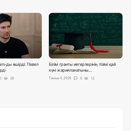
ram-ды өшірді: Павел
Білім гранты иегерлерінің тізімі қай
рді
күні жарияланатыны...
Тамыз 6, 2026
0
38
0
12
visibility
chat_bubble
visibility