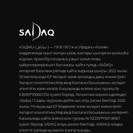
«САДАҚ» ( ساداق ) — 1915-1918 ж.ж Уфадағы «Ғалия»
медресесінде оқып жатқан қазақ жастары шығарған қолжазба
журнал. Араға бір ғасырлық уақыт салып Алаш
қайраткерлерінің игі бастамасы қайта түледі, «SADAQ»
интернет басылым ретінде қайта жарыққа шықты. 2022 жылы
20 желтоқсанда ҚР Ақпарат және қоғамдық даму министрлігі
Ақпарат комитетінің Мерзімді баспасөз басылымын, ақпарат
агенттігін және желілік басылымды есепке қою туралы №
KZ69VPY00061352 куәлігі берілді. Латын һәм кирилл қарпіндегі
«Sadaq / Садақ» журналы дейтін қос атау ресми бекітілді. 2026
жылы 19 наурызда ҚР Мәдениет және ақпарат министрлігі
Ақпарат комитетінің Мерзімді баспасөз басылымын, интернет-
басылымды қайта есепке қою туралы № KZ23VPY00144921
куәлігі берілді. SADAQ атауы ресми бекітілді, «SADAQ» медиа
агенттігі ретінде қызметін жалғастырады.