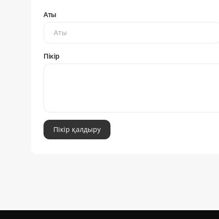
Аты
Пікір
Пікір қалдыру