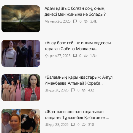
Адам қайтыс болған соң, оның
денесі мен жанына не болады?
Мамыр 26, 2025
0
3.4k
chat_bubble
visibility
«Анау бөпе ғой…»: интим видеосы
тараған Сабина Мовлаева...
Қаңтар 27, 2025
0
1.3k
chat_bubble
visibility
«Баламның қарындастары»: Айгүл
Иманбаева Алтынай Жораба...
Шілде 30, 2026
0
432
chat_bubble
visibility
«Жан тыныштығын тоқалынан
тапқан»: Тұрсынбек Қабатов ек...
Шілде 28, 2026
0
318
chat_bubble
visibility