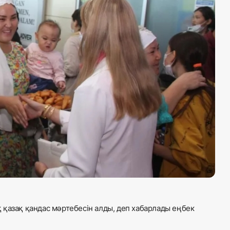
 қазақ қандас мәртебесін алды, деп хабарлады еңбек