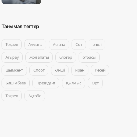
Танымал тегтер
Тоқаев
Алматы
Астана
Сот
әнші
Атырау
Жол апаты
блогер
отбасы
шымкент
Спорт
Әнші
иран
Ресей
Бишімбаев
Президент
Қылмыс
Өрт
Тоқаев
Ақтөбе