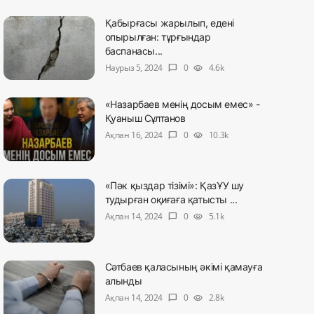
Қабырғасы жарылып, едені
опырылған: тұрғындар
баспанасы...
Наурыз 5, 2024
0
4.6k
chat_bubble
visibility
«Назарбаев менің досым емес» -
Қуаныш Сұлтанов
Ақпан 16, 2024
0
10.3k
chat_bubble
visibility
«Пәк қыздар тізімі»: ҚазҰУ шу
тудырған оқиғаға қатысты ...
Ақпан 14, 2024
0
5.1k
chat_bubble
visibility
Сәтбаев қаласының әкімі қамауға
алынды
Ақпан 14, 2024
0
2.8k
chat_bubble
visibility