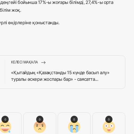
 деңгейі бойынша 17%-ы жоғары білімді, 27,4%-ы орта
білім жоқ.
рлі өңірлеріне қоныстанды.
КЕЛЕСІ МАҚАЛА
«Қытайдың «Қазақстанды 15 күнде басып алу»
туралы әскери жоспары бар» - саясатта...
0
0
0
0