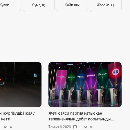
Күлкілі
Сұмдық
Қайғылы
Жарайсың
к жүргізушісі жаяу
Жеті саяси партия қатысқан
 кетті
телевизиялық дебат қорытынды...
Тамыз 6, 2026
0
4
0
8
visibility
chat_bubble
visibility