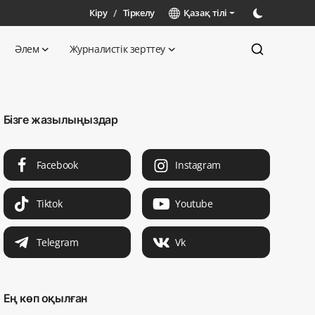
Кіру
/
Тіркелу
Қазақ тілі
Әлем
Журналистік зерттеу
Бізге жазылыңыздар
Facebook
Instagram
Tiktok
Youtube
Telegram
Vk
Ең көп оқылған