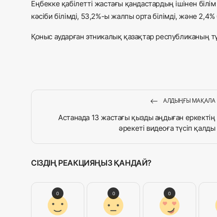
Еңбекке қабілетті жастағы қандастардың ішінен білім
кәсіби білімді, 53,2%-ы жалпы орта білімді, және 2,4% 
Қоныс аударған этникалық қазақтар республиканың тү
АЛДЫҢҒЫ МАҚАЛА
Астанада 13 жастағы қызды аңдыған еркектің
әрекеті видеоға түсіп қалды
СІЗДІҢ РЕАКЦИЯҢЫЗ ҚАНДАЙ?
0
0
0