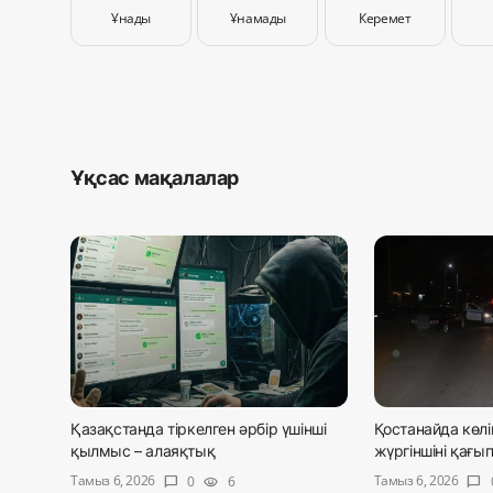
Ұнады
Ұнамады
Керемет
Ұқсас мақалалар
Қазақстанда тіркелген әрбір үшінші
Қостанайда көлі
қылмыс – алаяқтық
жүргіншіні қағып
Тамыз 6, 2026
Тамыз 6, 2026
0
6
chat_bubble
visibility
chat_bubble