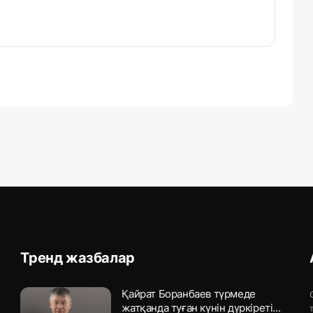
Тренд жазбалар
Қайрат Боранбаев түрмеде
жатқанда туған күнін дүркіреті...