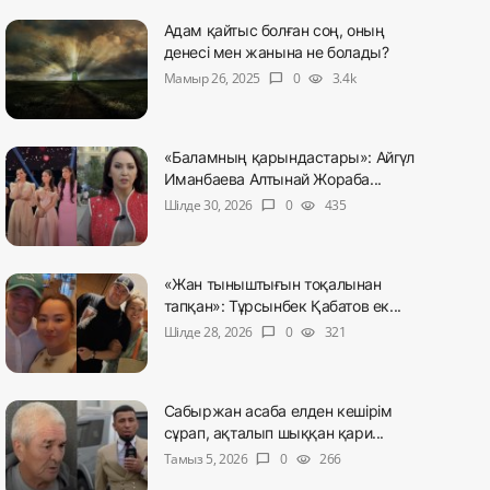
Адам қайтыс болған соң, оның
денесі мен жанына не болады?
Мамыр 26, 2025
0
3.4k
chat_bubble
visibility
«Баламның қарындастары»: Айгүл
Иманбаева Алтынай Жораба...
Шілде 30, 2026
0
435
chat_bubble
visibility
«Жан тыныштығын тоқалынан
тапқан»: Тұрсынбек Қабатов ек...
Шілде 28, 2026
0
321
chat_bubble
visibility
Сабыржан асаба елден кешірім
сұрап, ақталып шыққан қари...
Тамыз 5, 2026
0
266
chat_bubble
visibility