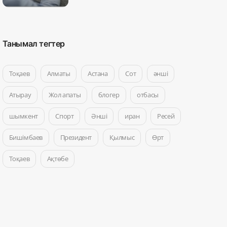
Танымал тегтер
Тоқаев
Алматы
Астана
Сот
әнші
Атырау
Жол апаты
блогер
отбасы
шымкент
Спорт
Әнші
иран
Ресей
Бишімбаев
Президент
Қылмыс
Өрт
Тоқаев
Ақтөбе