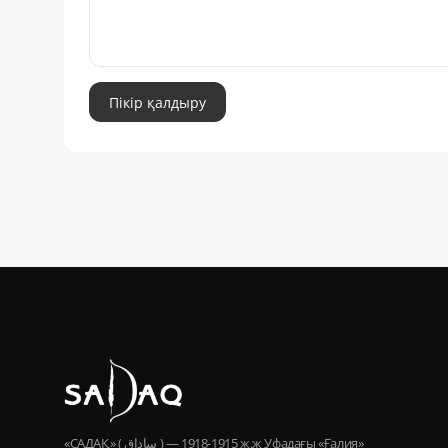
Пікір қалдыру
«САДАҚ» ( ساداق ) — 1915-1918 ж.ж Уфадағы «Ғалия»