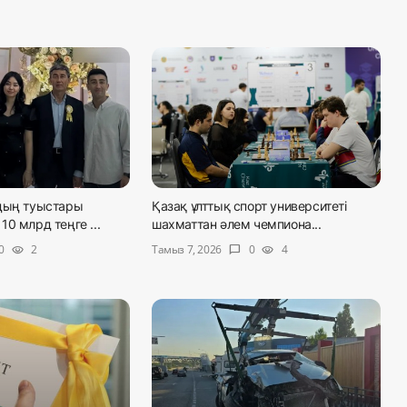
дың туыстары
Қазақ ұлттық спорт университеті
0 млрд теңге ...
шахматтан әлем чемпиона...
Тамыз 7, 2026
0
2
0
4
visibility
chat_bubble
visibility