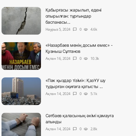
Қабырғасы жарылып, едені
опырылған: тұрғындар
баспанасы...
Наурыз 5, 2024
0
4.6k
chat_bubble
visibility
«Назарбаев менің досым емес» -
Қуаныш Сұлтанов
Ақпан 16, 2024
0
10.3k
chat_bubble
visibility
«Пәк қыздар тізімі»: ҚазҰУ шу
тудырған оқиғаға қатысты ...
Ақпан 14, 2024
0
5.1k
chat_bubble
visibility
Сәтбаев қаласының әкімі қамауға
алынды
Ақпан 14, 2024
0
2.8k
chat_bubble
visibility