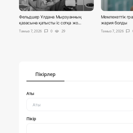
Фельдшер Ұлдана Мырзуанның
Мемлекеттік гран
қазасына қатысты іс сотқа жо...
жария болды
Тамыз 7, 2026
Тамыз 7, 2026
0
29
chat_bubble
visibility
chat_bubble
Пікірлер
Аты
Пікір