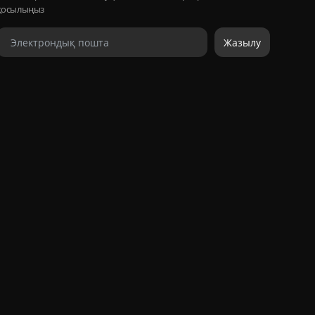
қосылыңыз
Жазылу