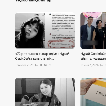
«72 рет пышақ тығар едім»: Нұрай
Нұрай Серікбай
Серікбайға қатысты пік...
айыпталушыдан 1
Тамыз 6, 2026
Тамыз 7, 2026
0
9
chat_bubble
visibility
chat_bubble