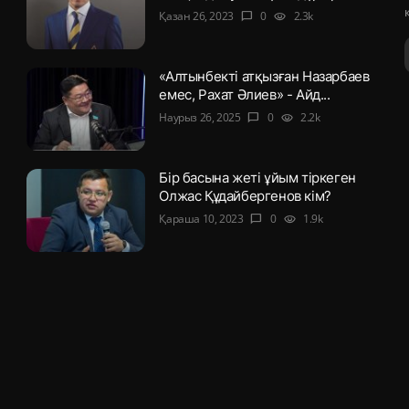
Қазан 26, 2023
0
2.3k
chat_bubble
visibility
«Алтынбекті атқызған Назарбаев
емес, Рахат Әлиев» - Айд...
Наурыз 26, 2025
0
2.2k
chat_bubble
visibility
Бір басына жеті ұйым тіркеген
Олжас Құдайбергенов кім?
Қараша 10, 2023
0
1.9k
chat_bubble
visibility