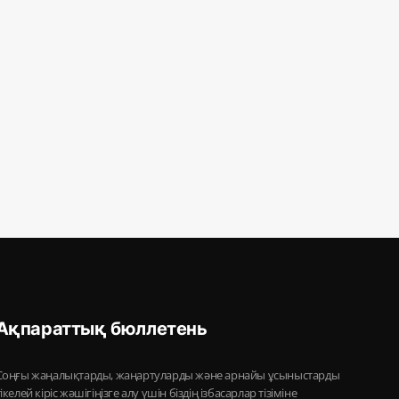
Ақпараттық бюллетень
Соңғы жаңалықтарды, жаңартуларды және арнайы ұсыныстарды
тікелей кіріс жәшігіңізге алу үшін біздің ізбасарлар тізіміне