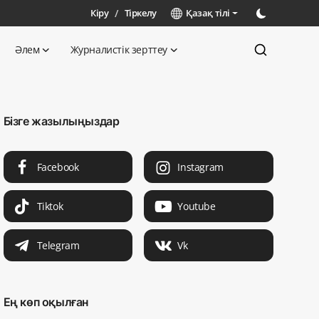
Кіру
/
Тіркелу
Қазақ тілі
Әлем
Журналистік зерттеу
Бізге жазылыңыздар
Facebook
Instagram
Tiktok
Youtube
Telegram
Vk
Ең көп оқылған