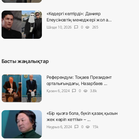
«Кедергі келтірді»: Данияр
Елеусіновтің менеджері жол а...
Шілде 10, 2026
0
265
chat_bubble
visibility
Басты жаңалықтар
Референдум: Тоқаев Президент
орталығындағы, Назарбаев ...
Қазан 6, 2024
0
3.8k
chat_bubble
visibility
«Бір қызға бола, бүкіл қазақ қызын
жек көріп кеттім» – ...
Наурыз 6, 2024
0
15k
chat_bubble
visibility