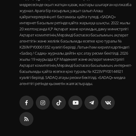
медресесінде оқып жатқан қазақ жастары шығарған қолжазба
журнал. Араға бір ғасырлық уақыт салып Алаш
қайраткерлерінің игі бастамасы қайта түледі, «SADAQ»
интернет басылым ретінде қайта жарыққа шықты. 2022 жылы
20 желтоқсанда ҚР Ақпарат және қоғамдық даму министрлігі
Ақпарат комитетінің Мерзімді баспасөз басылымын, ақпарат
агенттігін және желілік басылымды есепке қою туралы №
KZ69VPY00061352 куәлігі берілді. Латын һәм кирилл қарпіндегі
«Sadaq / Садақ» журналы дейтін қос атау ресми бекітілді. 2026
жылы 19 наурызда ҚР Мәдениет және ақпарат министрлігі
Ақпарат комитетінің Мерзімді баспасөз басылымын, интернет-
басылымды қайта есепке қою туралы № KZ23VPY00144921
куәлігі берілді. SADAQ атауы ресми бекітілді, «SADAQ» медиа
агенттігі ретінде қызметін жалғастырады.