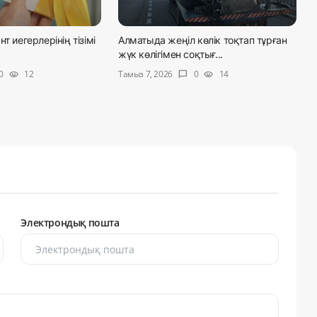
т иегерлерінің тізімі
Алматыда жеңіл көлік тоқтап тұрған
жүк көлігімен соқтығ...
Тамыз 7, 2026
0
12
0
14
visibility
chat_bubble
visibility
Электрондық пошта