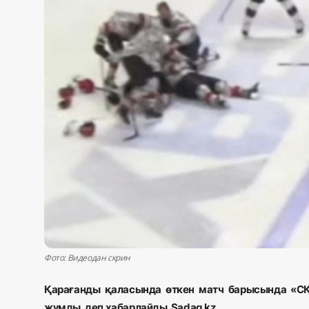
Жаңалықтар
Қоғам
Спорт
Әлем
Журналистік зерттеу
Қазақ тілі
Фото: Видеодан скрин
Қарағанды қаласында өткен матч барысында «СК
жұмды, деп хабарлайды Sadaq.kz.