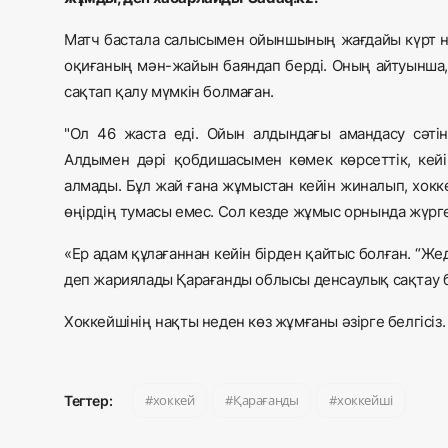
Матч бастала салысымен ойыншының жағдайы күрт н
оқиғаның мән-жайын баяндап берді. Оның айтуынша,
сақтап қалу мүмкін болмаған.
"Ол 46 жаста еді. Ойын алдындағы амандасу сәтін
Алдымен дәрі қобдишасымен көмек көрсеттік, кейі
алмады. Бұл жай ғана жұмыстан кейін жиналып, хокке
өңірдің тумасы емес. Сол кезде жұмыс орнында жүрге
«Ер адам құлағаннан кейін бірден қайтыс болған. “Ж
деп жариялады Қарағанды облысы денсаулық сақтау 
Хоккейшінің нақты неден көз жұмғаны әзірге белгісіз
хоккей
Қарағанды
хоккейші
Тегтер: