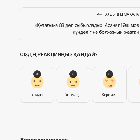
АЛДЫҢҒЫ МАҚАЛА
«Құлағыма 88 деп сыбырлады»: Асанәлі Әшімов
күнделігіне болжамын жазған
СІЗДІҢ РЕАКЦИЯҢЫЗ ҚАНДАЙ?
0
0
0
Ұнады
Ұнамады
Керемет
Ұқсас мақалалар