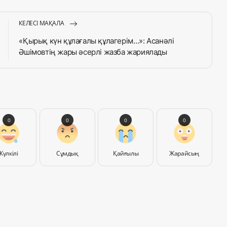
КЕЛЕСІ МАҚАЛА
«Қырық күн құлағалы құлагерім…»: Асанәлі
Әшімовтің жары әсерлі жазба жариялады
0
0
0
0
Күлкілі
Сұмдық
Қайғылы
Жарайсың