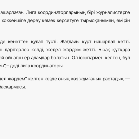
ашарлаған. Лига координаторларының бірі журналистерге
 хоккейшіге дереу көмек көрсетуге тырысқанымен, өмірін
де кенеттен құлап түсті. Жағдайы күрт нашарлап кетті.
н дәрігерлер келді, жедел жәрдем жетті. Бірақ құтқара
й ойнаған ер адамдар болатын. Ол іссапармен келген, бұл
н",– деді лига координаторы.
едел жәрдем” келген кезде оның көз жұмғанын растады», —
басқармасы.
.