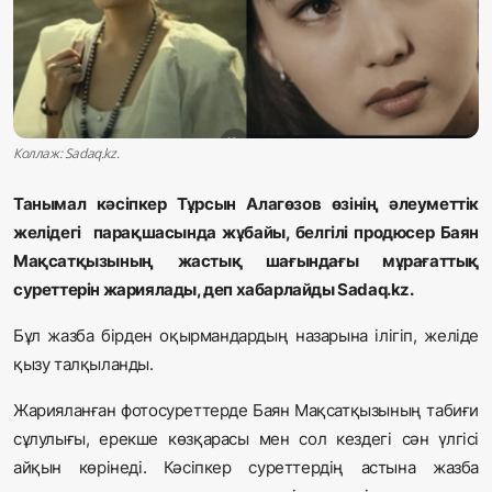
Жаңалықтар
Қоғам
Спорт
Коллаж: Sadaq.kz.
Әлем
Танымал кәсіпкер Тұрсын Алагөзов өзінің әлеуметтік
Журналистік зерттеу
желідегі
парақшасында жұбайы, белгілі продюсер Баян
Мақсатқызының жастық шағындағы мұрағаттық
суреттерін жариялады, деп хабарлайды Sadaq.kz.
Қазақ тілі
Бұл жазба бірден оқырмандардың назарына ілігіп, желіде
қызу талқыланды.
Жарияланған фотосуреттерде Баян Мақсатқызының табиғи
сұлулығы, ерекше көзқарасы мен сол кездегі сән үлгісі
айқын көрінеді. Кәсіпкер суреттердің астына жазба