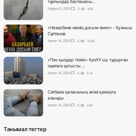
тұрғындар баспанасы...
Наурыз 5, 2024
chat_bubble
0
visibility
4.6k
«Назарбаев менің досым емес» - Қуаныш
Сұлтанов
Ақпан 16, 2024
chat_bubble
0
visibility
10.3k
«Пәк қыздар тізімі»: ҚазҰУ шу тудырған
оқиғаға қатысты ...
Ақпан 14, 2024
chat_bubble
0
visibility
5.1k
Сәтбаев қаласының әкімі қамауға
алынды
Ақпан 14, 2024
chat_bubble
0
visibility
2.8k
Танымал тегтер