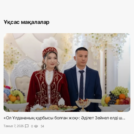
Ұқсас мақалалар
«Ол Ұлдананың құрбысы болған жоқ»: Әділет Зейнел елді ш...
Тамыз 7, 2026
chat_bubble
0
visibility
54