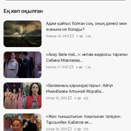
Ең көп оқылған
Адам қайтыс болған соң, оның денесі мен
жанына не болады?
Мамыр 26, 2025
chat_bubble
0
visibility
3.4k
«Анау бөпе ғой…»: интим видеосы тараған
Сабина Мовлаева...
Қаңтар 27, 2025
chat_bubble
0
visibility
1.3k
«Баламның қарындастары»: Айгүл
Иманбаева Алтынай Жораба...
Шілде 30, 2026
chat_bubble
0
visibility
432
«Жан тыныштығын тоқалынан тапқан»:
Тұрсынбек Қабатов ек...
Шілде 28, 2026
chat_bubble
0
visibility
319