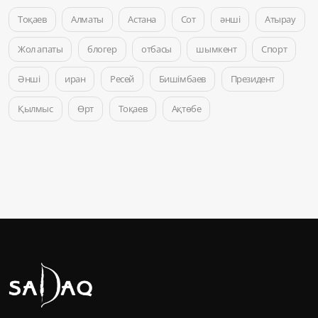
Тоқаев
Алматы
Астана
Сот
әнші
Атырау
Жол апаты
блогер
отбасы
шымкент
Спорт
Әнші
иран
Ресей
Бишімбаев
Президент
Қылмыс
Өрт
Тоқаев
Ақтөбе