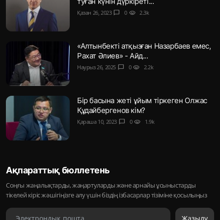
туған күнін дүркіреті...
Қазан 26, 2023
chat_bubble
0
visibility
2.3k
«Алтынбекті атқызған Назарбаев емес,
Рахат Әлиев» - Айд...
Наурыз 26, 2025
chat_bubble
0
visibility
2.2k
Бір басына жеті ұйым тіркеген Олжас
Құдайбергенов кім?
Қараша 10, 2023
chat_bubble
0
visibility
1.9k
Ақпараттық бюллетень
Соңғы жаңалықтарды, жаңартуларды және арнайы ұсыныстарды
тікелей кіріс жәшігіңізге алу үшін біздің ізбасарлар тізіміне қосылыңыз
Жазылу