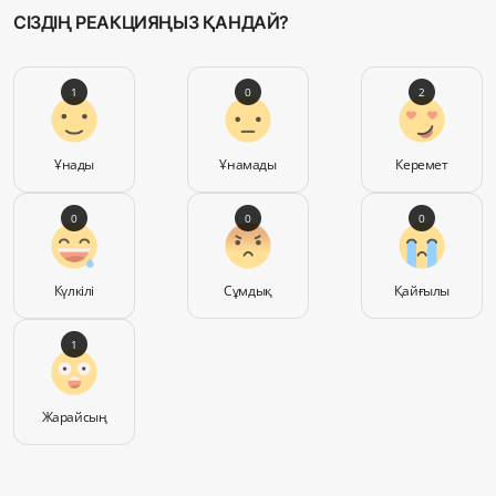
СІЗДІҢ РЕАКЦИЯҢЫЗ ҚАНДАЙ?
1
0
2
Ұнады
Ұнамады
Керемет
0
0
0
Күлкілі
Сұмдық
Қайғылы
1
Жарайсың