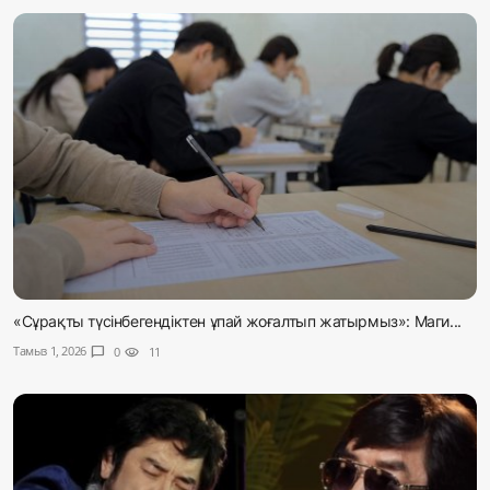
«Сұрақты түсінбегендіктен ұпай жоғалтып жатырмыз»: Маги...
Тамыз 1, 2026
chat_bubble
0
visibility
11