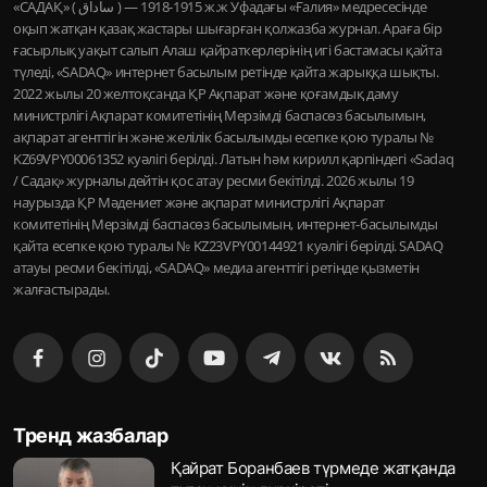
«САДАҚ» ( ساداق ) — 1915-1918 ж.ж Уфадағы «Ғалия» медресесінде
оқып жатқан қазақ жастары шығарған қолжазба журнал. Араға бір
ғасырлық уақыт салып Алаш қайраткерлерінің игі бастамасы қайта
түледі, «SADAQ» интернет басылым ретінде қайта жарыққа шықты.
2022 жылы 20 желтоқсанда ҚР Ақпарат және қоғамдық даму
министрлігі Ақпарат комитетінің Мерзімді баспасөз басылымын,
ақпарат агенттігін және желілік басылымды есепке қою туралы №
KZ69VPY00061352 куәлігі берілді. Латын һәм кирилл қарпіндегі «Sadaq
/ Садақ» журналы дейтін қос атау ресми бекітілді. 2026 жылы 19
наурызда ҚР Мәдениет және ақпарат министрлігі Ақпарат
комитетінің Мерзімді баспасөз басылымын, интернет-басылымды
қайта есепке қою туралы № KZ23VPY00144921 куәлігі берілді. SADAQ
атауы ресми бекітілді, «SADAQ» медиа агенттігі ретінде қызметін
жалғастырады.
Тренд жазбалар
Қайрат Боранбаев түрмеде жатқанда