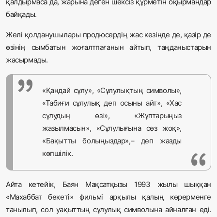
қалдырмаса да, жарына деген шексіз құрметін оқырмандар
байқады.
Желі қолданушылары продюсердің жас кезінде де, қазір де
өзінің сымбатын жоғалтпағанын айтып, таңданыстарын
жасырмады.
«Қандай сұлу», «Сұлулықтың символы»,
«Табиғи сұлулық деп осыны айт», «Хас
сұлудың өзі», «Жұптарыңыз
жазылмасын», «Сұлулығына сөз жоқ»,
«Бақытты болыңыздар»,– деп жазды
көпшілік.
Айта кетейік, Баян Мақсатқызы 1993 жылы шыққан
«Махаббат бекеті» фильмі арқылы қалың көрерменге
танылып, сол уақыттың сұлулық символына айналған еді.