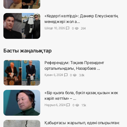
«Кедергі келтірді»: Данияр Елеусіновтің
менеджері жол а...
Шілде 10, 2026
chat_bubble
0
visibility
264
Басты жаңалықтар
Референдум: Тоқаев Президент
орталығындағы, Назарбаев ...
Қазан 6, 2024
chat_bubble
0
visibility
3.8k
«Бір қызға бола, бүкіл қазақ қызын жек
көріп кеттім» – ...
Наурыз 6, 2024
chat_bubble
0
visibility
15k
Қабырғасы жарылып, едені опырылған: