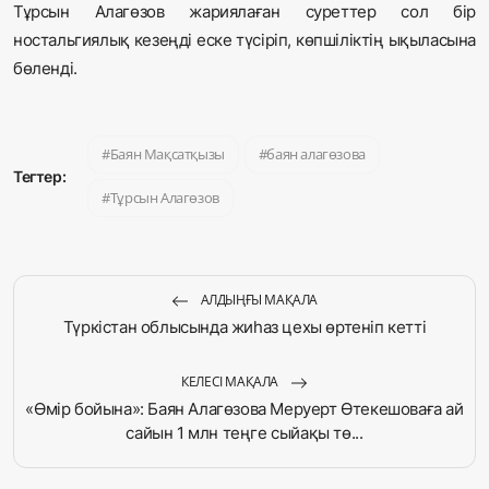
Тұрсын Алагөзов жариялаған суреттер сол бір
ностальгиялық кезеңді еске түсіріп, көпшіліктің ықыласына
бөленді.
Баян Мақсатқызы
баян алагөзова
Тегтер:
Тұрсын Алагөзов
АЛДЫҢҒЫ МАҚАЛА
Түркістан облысында жиһаз цехы өртеніп кетті
КЕЛЕСІ МАҚАЛА
«Өмір бойына»: Баян Алагөзова Меруерт Өтекешоваға ай
сайын 1 млн теңге сыйақы тө...