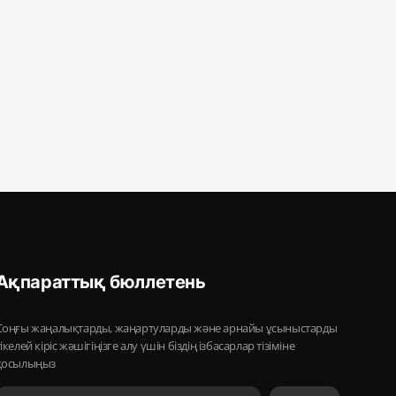
Ақпараттық бюллетень
Соңғы жаңалықтарды, жаңартуларды және арнайы ұсыныстарды
тікелей кіріс жәшігіңізге алу үшін біздің ізбасарлар тізіміне
қосылыңыз