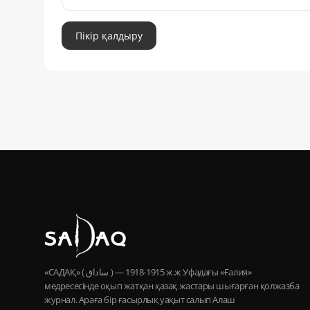
Пікір қалдыру
«САДАҚ» ( ساداق ) — 1915-1918 ж.ж Уфадағы «Ғалия»
медресесінде оқып жатқан қазақ жастары шығарған қолжазба
журнал. Араға бір ғасырлық уақыт салып Алаш