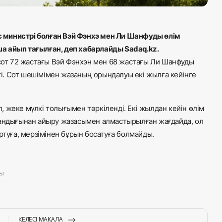
 министрі болған Вэй Фэнхэ мен Ли Шанфуды өлім
а айып тағылған, деп хабарлайды Sadaq.kz.
сот 72 жастағы Вэй Фэнхэн мен 68 жастағы Ли Шанфуды
сті. Сот шешімімен жазаның орындалуы екі жылға кейінге
 жеке мүлкі толығымен тәркіленді. Екі жылдан кейін өлім
тандығынан айыру жазасымен алмастырылған жағдайда, ол
ртуға, мерзімінен бұрын босатуға болмайды.
сы
КЕЛЕСІ МАҚАЛА