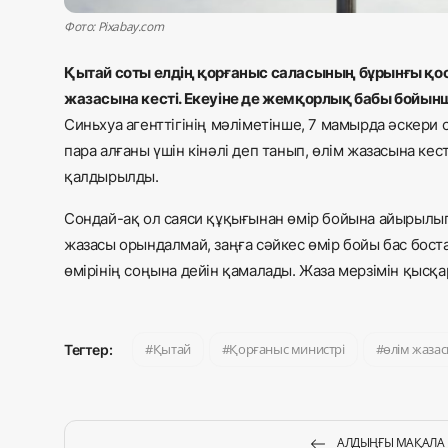
Фото: Pixabay.com
Қытай соты елдің қорғаныс саласының бұрынғы қос
жазасына кесті. Екеуіне де жемқорлық бабы бойынш
Синьхуа агенттігінің
мәліметінше
, 7 мамырда әскери 
пара алғаны үшін кінәлі деп танып, өлім жазасына ке
қалдырылды.
Сондай-ақ ол саяси құқығынан өмір бойына айырылып,
жазасы орындалмай, заңға сәйкес өмір бойы бас бос
өмірінің соңына дейін қамалады. Жаза мерзімін қысқа
Қытай
Қорғаныс министрі
өлім жаза
Тегтер:
АЛДЫҢҒЫ МАҚАЛА