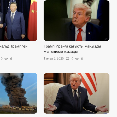
нальд Трамппен
Трамп Иранға қатысты маңызды
мәлімдеме жасады
Тамыз 2, 2026
0
6
0
6
visibility
chat_bubble
visibility