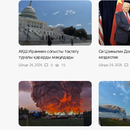
АҚШ Иранмен соғысты тоқтату
Си Цзиньпин До
туралы қарарды мақұлдады
кездеспек
Шілде 24, 2026
Шілде 24, 2026
0
15
chat_bubble
visibility
chat_bubble