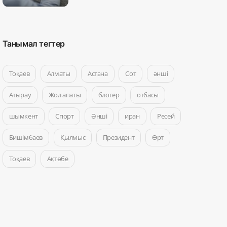
Танымал тегтер
Тоқаев
Алматы
Астана
Сот
әнші
Атырау
Жол апаты
блогер
отбасы
шымкент
Спорт
Әнші
иран
Ресей
Бишімбаев
Қылмыс
Президент
Өрт
Тоқаев
Ақтөбе