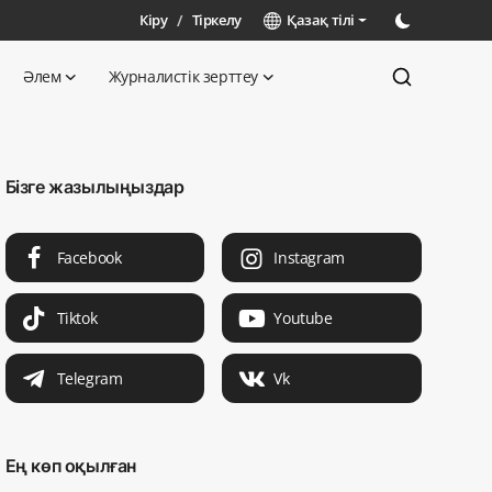
Кіру
/
Тіркелу
Қазақ тілі
Әлем
Журналистік зерттеу
Бізге жазылыңыздар
Facebook
Instagram
Tiktok
Youtube
Telegram
Vk
Ең көп оқылған