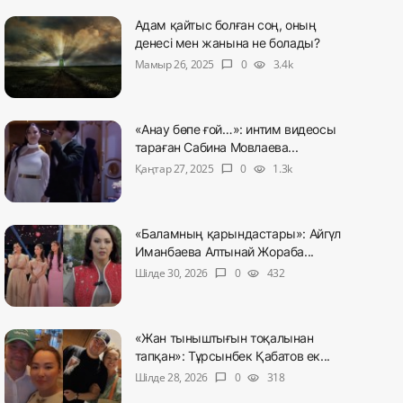
Адам қайтыс болған соң, оның
денесі мен жанына не болады?
Мамыр 26, 2025
0
3.4k
chat_bubble
visibility
«Анау бөпе ғой…»: интим видеосы
тараған Сабина Мовлаева...
Қаңтар 27, 2025
0
1.3k
chat_bubble
visibility
«Баламның қарындастары»: Айгүл
Иманбаева Алтынай Жораба...
Шілде 30, 2026
0
432
chat_bubble
visibility
«Жан тыныштығын тоқалынан
тапқан»: Тұрсынбек Қабатов ек...
Шілде 28, 2026
0
318
chat_bubble
visibility