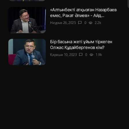
«Алтынбекті атқызған Назарбаев
емес, Рахат Әлиев» - Айд...
Наурыз 26, 2025
0
2.2k
chat_bubble
visibility
Бір басына жеті ұйым тіркеген
Олжас Құдайбергенов кім?
Қараша 10, 2023
0
1.9k
chat_bubble
visibility