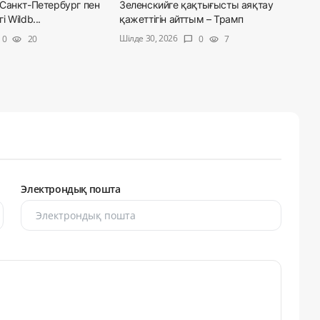
Санкт-Петербург пен
Зеленскийге қақтығысты аяқтау
 Wildb...
қажеттігін айттым – Трамп
Шілде 30, 2026
0
20
0
7
visibility
chat_bubble
visibility
Электрондық пошта