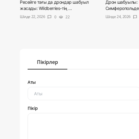
Ресейге тағы да дрондар шабуыл
Дрон шабуылы: 
жасады: Wildberries-тің ...
Симферопольдегі
Шілде 22, 2026
Шілде 24, 2026
0
22
chat_bubble
visibility
chat_bubble
Пікірлер
Аты
Пікір