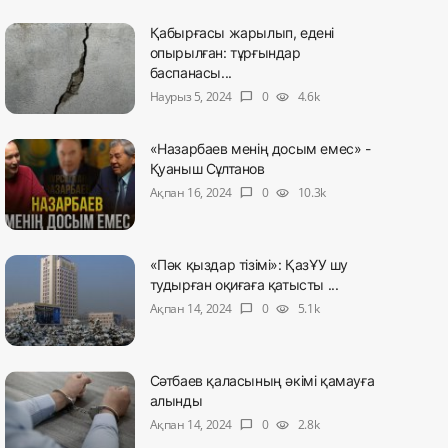
Қабырғасы жарылып, едені
опырылған: тұрғындар
баспанасы...
Наурыз 5, 2024
0
4.6k
chat_bubble
visibility
«Назарбаев менің досым емес» -
Қуаныш Сұлтанов
Ақпан 16, 2024
0
10.3k
chat_bubble
visibility
«Пәк қыздар тізімі»: ҚазҰУ шу
тудырған оқиғаға қатысты ...
Ақпан 14, 2024
0
5.1k
chat_bubble
visibility
Сәтбаев қаласының әкімі қамауға
алынды
Ақпан 14, 2024
0
2.8k
chat_bubble
visibility