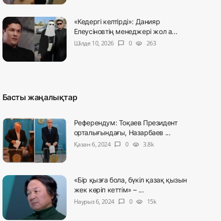
«Кедергі келтірді»: Данияр
Елеусіновтің менеджері жол а...
Шілде 10, 2026
0
263
chat_bubble
visibility
Басты жаңалықтар
Референдум: Тоқаев Президент
орталығындағы, Назарбаев ...
Қазан 6, 2024
0
3.8k
chat_bubble
visibility
«Бір қызға бола, бүкіл қазақ қызын
жек көріп кеттім» – ...
Наурыз 6, 2024
0
15k
chat_bubble
visibility