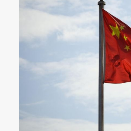
Жаңалықтар
Қоғам
Спорт
Әлем
Журналистік зерттеу
Қазақ тілі