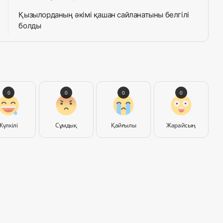
Қызылорданың әкімі қашан сайланатыны белгілі
болды
0
0
0
0
Күлкілі
Сұмдық
Қайғылы
Жарайсың