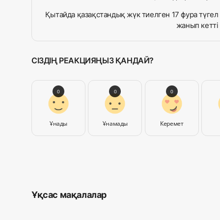
Қытайда қазақстандық жүк тиелген 17 фура түгел
жанып кетті
СІЗДІҢ РЕАКЦИЯҢЫЗ ҚАНДАЙ?
0
0
0
Ұнады
Ұнамады
Керемет
Ұқсас мақалалар