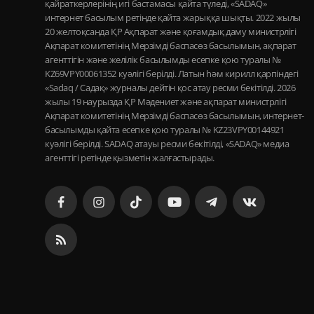
қайраткерлерінің игі бастамасы қайта түледі, «SADAQ»
интернет басылым ретінде қайта жарыққа шықты. 2022 жылы
20 желтоқсанда ҚР Ақпарат және қоғамдық даму министрлігі
Ақпарат комитетінің Мерзімді баспасөз басылымын, ақпарат
агенттігін және желілік басылымды есепке қою туралы №
KZ69VPY00061352 куәлігі берілді. Латын һәм кирилл қарпіндегі
«Sadaq / Садақ» журналы дейтін қос атау ресми бекітілді. 2026
жылы 19 наурызда ҚР Мәдениет және ақпарат министрлігі
Ақпарат комитетінің Мерзімді баспасөз басылымын, интернет-
басылымды қайта есепке қою туралы № KZ23VPY00144921
куәлігі берілді. SADAQ атауы ресми бекітілді, «SADAQ» медиа
агенттігі ретінде қызметін жалғастырады.