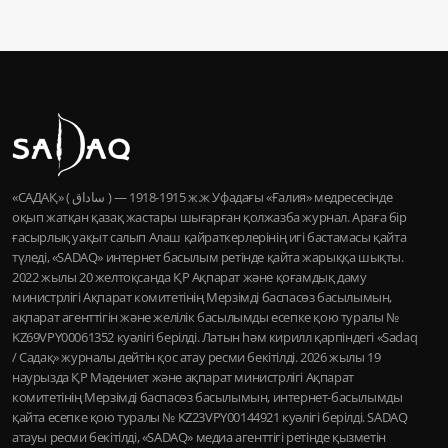
«САДАҚ» ( ساداق ) — 1915-1918 ж.ж Уфадағы «Ғалия» медресесінде
оқып жатқан қазақ жастары шығарған қолжазба журнал. Араға бір
ғасырлық уақыт салып Алаш қайраткерлерінің игі бастамасы қайта
түледі, «SADAQ» интернет басылым ретінде қайта жарыққа шықты.
2022 жылы 20 желтоқсанда ҚР Ақпарат және қоғамдық даму
министрлігі Ақпарат комитетінің Мерзімді баспасөз басылымын,
ақпарат агенттігін және желілік басылымды есепке қою туралы №
KZ69VPY00061352 куәлігі берілді. Латын һәм кирилл қарпіндегі «Sadaq
/ Садақ» журналы дейтін қос атау ресми бекітілді. 2026 жылы 19
наурызда ҚР Мәдениет және ақпарат министрлігі Ақпарат
комитетінің Мерзімді баспасөз басылымын, интернет-басылымды
қайта есепке қою туралы № KZ23VPY00144921 куәлігі берілді. SADAQ
атауы ресми бекітілді, «SADAQ» медиа агенттігі ретінде қызметін