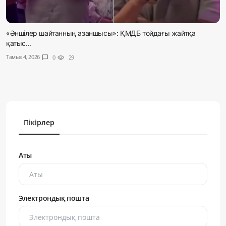
«Әншілер шайтанның азаншысы»: ҚМДБ тойдағы жайтқа
қатыс...
Тамыз 4, 2026
chat_bubble
0
visibility
29
Пікірлер
Аты
Электрондық пошта