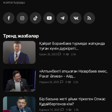
жалғастырады.
Тренд жазбалар
Қайрат Боранбаев түрмеде жатқанда
туған күнін дүркіреті...
Қазан 26, 2023
chat_bubble
0
visibility
2.3k
«Алтынбекті атқызған Назарбаев емес,
Рахат Әлиев» - Айд...
Наурыз 26, 2025
chat_bubble
0
visibility
2.2k
Бір басына жеті ұйым тіркеген Олжас
Құдайбергенов кім?
Қараша 10, 2023
chat_bubble
0
visibility
1.9k