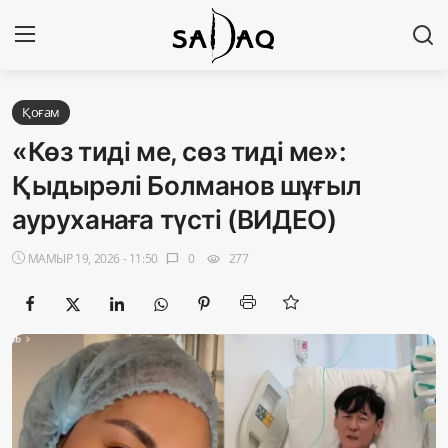
Кіру
Тіркелу
Қоғам
«Көз тиді ме, сөз тиді ме»:
Басты бет
Қыдырәлі Болманов шұғыл
ауруханаға түсті (ВИДЕО)
Редакциялық байланыстар
МАМЫР 19, 2026 - 11:50
0
277
chat_bubble
visibility
Материалдарды қолдану тәртібі
Саясат
Sadaq TV
Экономика