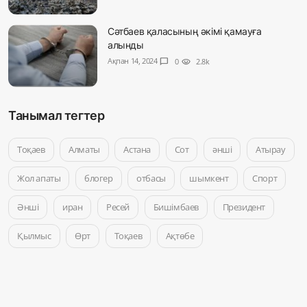
Сәтбаев қаласының әкімі қамауға
алынды
Ақпан 14, 2024
chat_bubble
0
visibility
2.8k
Танымал тегтер
Тоқаев
Алматы
Астана
Сот
әнші
Атырау
Жол апаты
блогер
отбасы
шымкент
Спорт
Әнші
иран
Ресей
Бишімбаев
Президент
Қылмыс
Өрт
Тоқаев
Ақтөбе