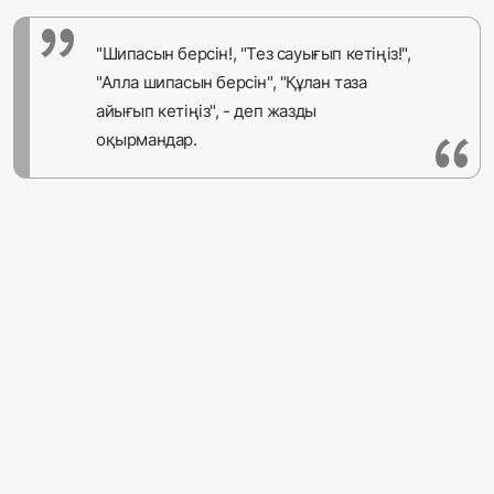
"Шипасын берсін!, "Тез сауығып кетіңіз!",
"Алла шипасын берсін", "Құлан таза
айығып кетіңіз", - деп жазды
оқырмандар.