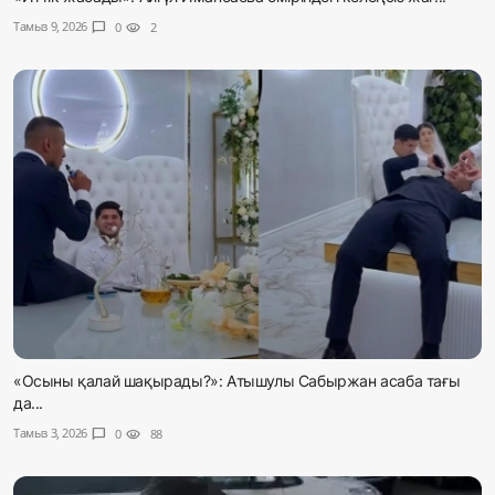
Тамыз 9, 2026
chat_bubble
0
visibility
2
«Осыны қалай шақырады?»: Атышулы Сабыржан асаба тағы
да...
Тамыз 3, 2026
chat_bubble
0
visibility
88