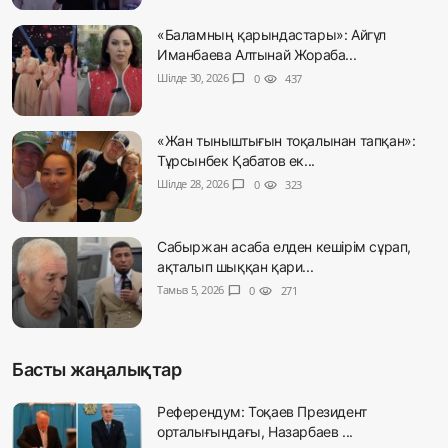
«Баламның қарындастары»: Айгүл
Иманбаева Алтынай Жораба...
Шілде 30, 2026
chat_bubble
0
visibility
437
«Жан тыныштығын тоқалынан тапқан»:
Тұрсынбек Қабатов ек...
Шілде 28, 2026
chat_bubble
0
visibility
323
Сабыржан асаба елден кешірім сұрап,
ақталып шыққан қари...
Тамыз 5, 2026
chat_bubble
0
visibility
271
Басты жаңалықтар
Референдум: Тоқаев Президент
орталығындағы, Назарбаев ...