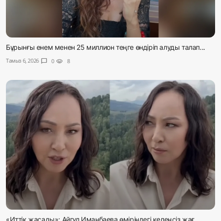
Бұрынғы енем менен 25 миллион теңге өндіріп алуды талап...
Тамыз 6, 2026
chat_bubble
0
visibility
8
«Иттік жасады»: Айгүл Иманбаева өміріндегі келеңсіз жағ...