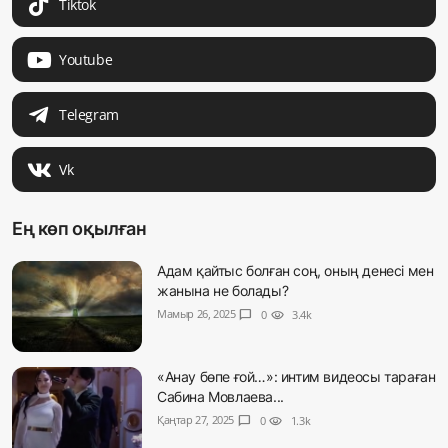
Tiktok
Youtube
Telegram
Vk
Ең көп оқылған
Адам қайтыс болған соң, оның денесі мен
жанына не болады?
Мамыр 26, 2025
chat_bubble
0
visibility
3.4k
«Анау бөпе ғой…»: интим видеосы тараған
Сабина Мовлаева...
Қаңтар 27, 2025
chat_bubble
0
visibility
1.3k