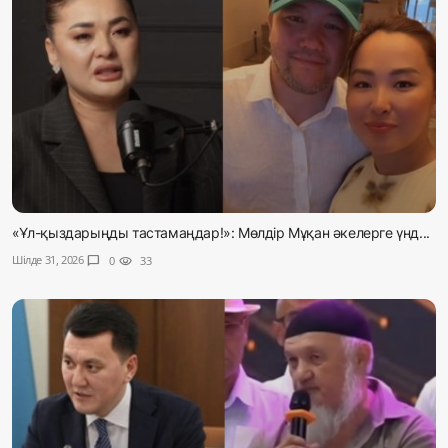
«Ұл-қыздарыңды тастамаңдар!»: Мөлдір Мұқан әкелерге үнд...
Шілде 31, 2026
chat_bubble
0
visibility
33