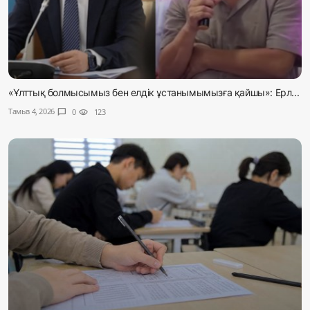
«Ұлттық болмысымыз бен елдік ұстанымымызға қайшы»: Ерл...
Тамыз 4, 2026
chat_bubble
0
visibility
123