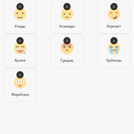
0
0
0
Ұнады
Ұнамады
Керемет
0
0
0
Күлкілі
Сұмдық
Қайғылы
0
Жарайсың