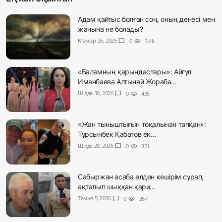
Адам қайтыс болған соң, оның денесі мен
жанына не болады?
Мамыр 26, 2025
chat_bubble
0
visibility
3.4k
«Баламның қарындастары»: Айгүл
Иманбаева Алтынай Жораба...
Шілде 30, 2026
chat_bubble
0
visibility
435
«Жан тыныштығын тоқалынан тапқан»:
Тұрсынбек Қабатов ек...
Шілде 28, 2026
chat_bubble
0
visibility
321
Сабыржан асаба елден кешірім сұрап,
ақталып шыққан қари...
Тамыз 5, 2026
chat_bubble
0
visibility
267