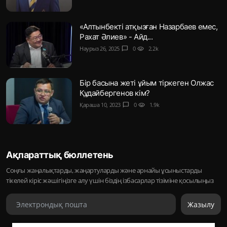
«Алтынбекті атқызған Назарбаев емес,
Рахат Әлиев» - Айд...
Наурыз 26, 2025
chat_bubble
0
visibility
2.2k
Бір басына жеті ұйым тіркеген Олжас
Құдайбергенов кім?
Қараша 10, 2023
chat_bubble
0
visibility
1.9k
Ақпараттық бюллетень
Соңғы жаңалықтарды, жаңартуларды және арнайы ұсыныстарды
тікелей кіріс жәшігіңізге алу үшін біздің ізбасарлар тізіміне қосылыңыз
Жазылу