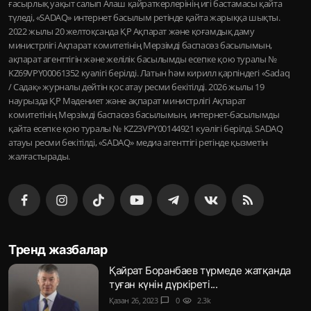
ғасырлық уақыт салып Алаш қайраткерлерінің игі бастамасы қайта
түледі, «SADAQ» интернет басылым ретінде қайта жарыққа шықты.
2022 жылы 20 желтоқсанда ҚР Ақпарат және қоғамдық даму
министрлігі Ақпарат комитетінің Мерзімді баспасөз басылымын,
ақпарат агенттігін және желілік басылымды есепке қою туралы №
KZ69VPY00061352 куәлігі берілді. Латын һәм кирилл қарпіндегі «Sadaq
/ Садақ» журналы дейтін қос атау ресми бекітілді. 2026 жылы 19
наурызда ҚР Мәдениет және ақпарат министрлігі Ақпарат
комитетінің Мерзімді баспасөз басылымын, интернет-басылымды
қайта есепке қою туралы № KZ23VPY00144921 куәлігі берілді. SADAQ
атауы ресми бекітілді, «SADAQ» медиа агенттігі ретінде қызметін
жалғастырады.
Тренд жазбалар
Қайрат Боранбаев түрмеде жатқанда
туған күнін дүркіреті...
Қазан 26, 2023
chat_bubble
0
visibility
2.3k