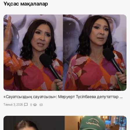
Ұқсас мақалалар
«Сауатсыздың сауатсызы»: Меруерт Түсіпбаева депутаттар ...
Тамыз 3, 2026
chat_bubble
0
visibility
63