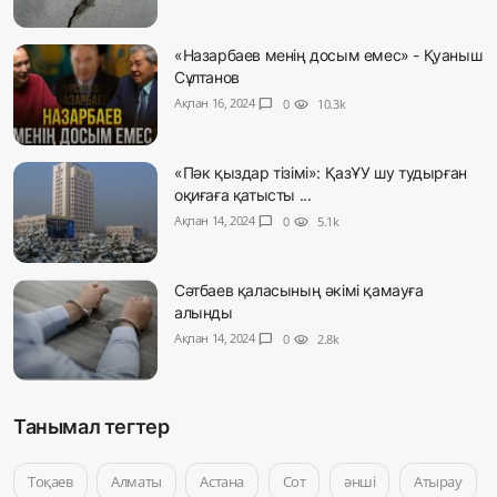
«Назарбаев менің досым емес» - Қуаныш
Сұлтанов
Ақпан 16, 2024
chat_bubble
0
visibility
10.3k
«Пәк қыздар тізімі»: ҚазҰУ шу тудырған
оқиғаға қатысты ...
Ақпан 14, 2024
chat_bubble
0
visibility
5.1k
Сәтбаев қаласының әкімі қамауға
алынды
Ақпан 14, 2024
chat_bubble
0
visibility
2.8k
Танымал тегтер
Тоқаев
Алматы
Астана
Сот
әнші
Атырау