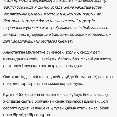
«Полиция Алға ауданының 22 жастағы тұрғынын зорлау
фактісі бойынша күдіктіні ұстады және уақытша ұстау
изоляторына қамады. Қылмыстық істі жан-жақты, әрі
бейтарап тергеуге бағытталған кешенді тергеу іс-
шаралары жүргізіліп жатыр. Қылмыстық іс бойынша өзге
ақпарат тергеу мүддесіне байланысты жария етілмейді», -
деп хабарлайды ПД баспасөз қызметі.
Анықталған мәліметке сүйенсек, зорлық көрдім деп
шағымданған келіншектің екі баласы бар. Үлкені үш жаста,
ал кенжесі жуырда ғана қырқынан шыққан.
Оқиға кезінде келіншектің күйеуі үйде болмаған. Қазір оған
психологтар тарапынан көмек көрсетілуде.
Күдікті - 53 жастағы енесінің екінші күйеуі. Енесі алғашқы
жолдасы қайтыс болғаннан кейін тұрмысқа шыққан. Сол
себепті күдікті келіншектің туған қайын атасы емес, бірақ
олар бір үйде бірге тұрған.