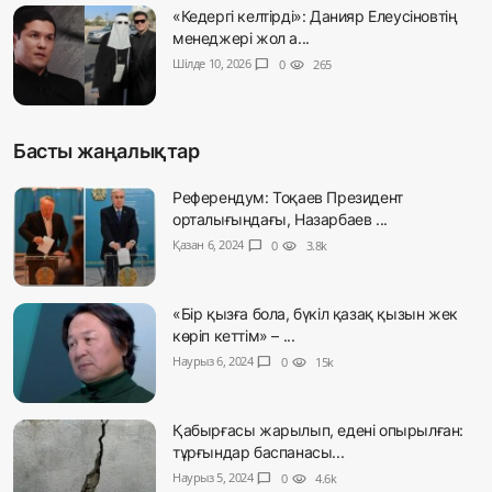
«Кедергі келтірді»: Данияр Елеусіновтің
менеджері жол а...
Шілде 10, 2026
chat_bubble
0
visibility
265
Басты жаңалықтар
Референдум: Тоқаев Президент
орталығындағы, Назарбаев ...
Қазан 6, 2024
chat_bubble
0
visibility
3.8k
«Бір қызға бола, бүкіл қазақ қызын жек
көріп кеттім» – ...
Наурыз 6, 2024
chat_bubble
0
visibility
15k
Қабырғасы жарылып, едені опырылған:
тұрғындар баспанасы...
Наурыз 5, 2024
chat_bubble
0
visibility
4.6k