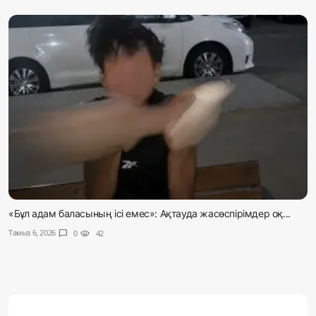
«Бұл адам баласының ісі емес»: Ақтауда жасөспірімдер оқ...
Тамыз 6, 2026
chat_bubble
0
visibility
42