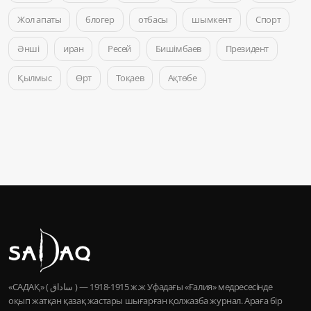
Жол апаты
блогер
отбасы
шымкент
Спорт
Әнші
иран
Ресей
Бишімбаев
Президент
Қылмыс
Өрт
Тоқаев
Ақтөбе
«САДАҚ» ( ساداق ) — 1915-1918 ж.ж Уфадағы «Ғалия» медресесінде
оқып жатқан қазақ жастары шығарған қолжазба журнал. Араға бір