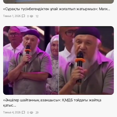
«Сұрақты түсінбегендіктен ұпай жоғалтып жатырмыз»: Маги...
Тамыз 1, 2026
chat_bubble
0
visibility
12
«Әншілер шайтанның азаншысы»: ҚМДБ тойдағы жайтқа
қатыс...
Тамыз 4, 2026
chat_bubble
0
visibility
29