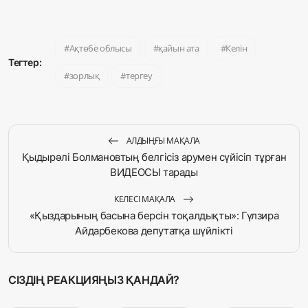
Ақтөбе облысы
қайын ата
Келін
Тегтер:
зорлық
тергеу
АЛДЫҢҒЫ МАҚАЛА
Қыдырәлі Болмановтың белгісіз арумен сүйісіп тұрған
ВИДЕОСЫ тарады
КЕЛЕСІ МАҚАЛА
«Қыздарының басына берсін тоқалдықты»: Гүлзира
Айдарбекова депутатқа шүйлікті
СІЗДІҢ РЕАКЦИЯҢЫЗ ҚАНДАЙ?