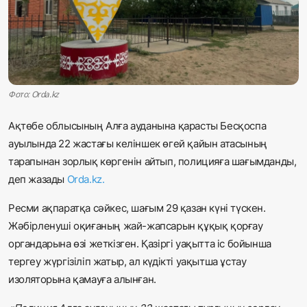
Жаңалықтар
Қоғам
Спорт
Фото: Orda.kz
Әлем
Ақтөбе облысының Алға ауданына қарасты Бесқоспа
ауылында 22 жастағы келіншек өгей қайын атасының
Журналистік зерттеу
тарапынан зорлық көргенін айтып, полицияға шағымданды,
деп жазады
Orda.kz
.
Қазақ тілі
Ресми ақпаратқа сәйкес, шағым 29 қазан күні түскен.
Жәбірленуші оқиғаның жай-жапсарын құқық қорғау
органдарына өзі жеткізген. Қазіргі уақытта іс бойынша
тергеу жүргізіліп жатыр, ал күдікті уақытша ұстау
изоляторына қамауға алынған.