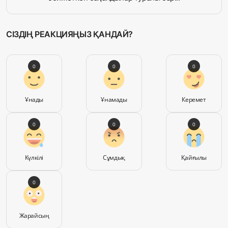
СІЗДІҢ РЕАКЦИЯҢЫЗ ҚАНДАЙ?
0
0
0
Ұнады
Ұнамады
Керемет
0
0
0
Күлкілі
Сұмдық
Қайғылы
0
Жарайсың