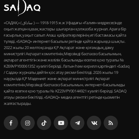
«САДАҚ» ( ساداق ) — 1915-1918 ж.ж Уфадағы «Ғалия» медресесінде
оқып жатқан қазақ жастары шығарған қолжазба журнал. Араға бір
ғасырлық уақыт салып Алаш қайраткерлерінің игі бастамасы қайта
түледі, «SADAQ» интернет басылым ретінде қайта жарыққа шықты.
2022 жылы 20 желтоқсанда ҚР Ақпарат және қоғамдық даму
министрлігі Ақпарат комитетінің Мерзімді баспасөз басылымын,
ақпарат агенттігін және желілік басылымды есепке қою туралы №
KZ69VPY00061352 куәлігі берілді. Латын һәм кирилл қарпіндегі «Sadaq
/ Садақ» журналы дейтін қос атау ресми бекітілді. 2026 жылы 19
наурызда ҚР Мәдениет және ақпарат министрлігі Ақпарат
комитетінің Мерзімді баспасөз басылымын, интернет-басылымды
қайта есепке қою туралы № KZ23VPY00144921 куәлігі берілді. SADAQ
атауы ресми бекітілді, «SADAQ» медиа агенттігі ретінде қызметін
жалғастырады.