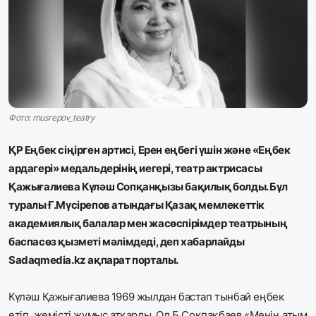
Жаңалықтар
Қоғам
Спорт
Әлем
Фото: musrepov_teatry
Журналистік зерттеу
ҚР Еңбек сіңірген артисі, Ерен еңбегі үшін және «Еңбек
ардагері» медальдерінің иегері, театр актрисасы
Қажығалиева Күләш Сопқанқызы бақилық болды. Бұл
Қазақ тілі
туралы Ғ.Мүсірепов атындағы Қазақ мемлекеттік
академиялық балалар мен жасөспірімдер театрының
баспасөз қызметі мәлімдеді, деп хабарлайды
Sadаqmedia.kz ақпарат порталы.
Күләш Қажығалиева 1969 жылдан бастап тынбай еңбек
етіп, жемісті жұмыс атқарды. Ол Б.Соқпақбаев «Менің атым