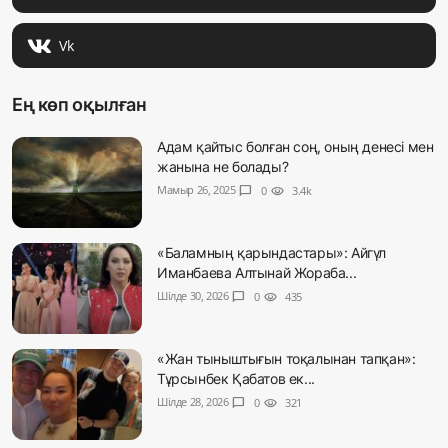
Vk
Ең көп оқылған
Адам қайтыс болған соң, оның денесі мен
жанына не болады?
Мамыр 26, 2025
chat_bubble
0
visibility
3.4k
«Баламның қарындастары»: Айгүл
Иманбаева Алтынай Жораба...
Шілде 30, 2026
chat_bubble
0
visibility
435
«Жан тыныштығын тоқалынан тапқан»:
Тұрсынбек Қабатов ек...
Шілде 28, 2026
chat_bubble
0
visibility
321