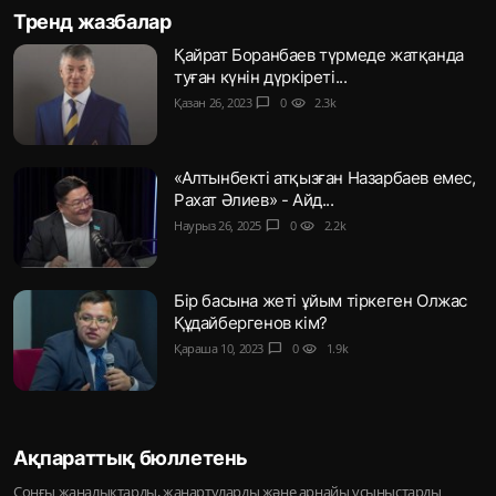
Тренд жазбалар
Қайрат Боранбаев түрмеде жатқанда
туған күнін дүркіреті...
Қазан 26, 2023
chat_bubble
0
visibility
2.3k
«Алтынбекті атқызған Назарбаев емес,
Рахат Әлиев» - Айд...
Наурыз 26, 2025
chat_bubble
0
visibility
2.2k
Бір басына жеті ұйым тіркеген Олжас
Құдайбергенов кім?
Қараша 10, 2023
chat_bubble
0
visibility
1.9k
Ақпараттық бюллетень
Соңғы жаңалықтарды, жаңартуларды және арнайы ұсыныстарды