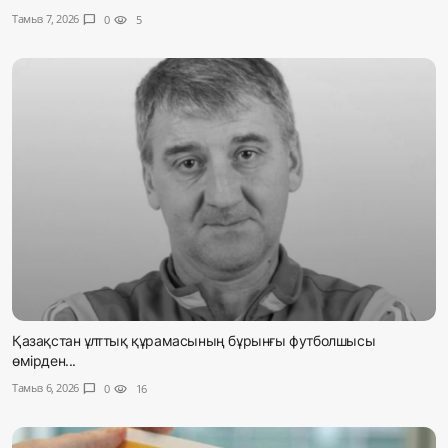
Тамыз 7, 2026
chat_bubble
0
visibility
5
Қазақстан ұлттық құрамасының бұрынғы футболшысы
өмірден...
Тамыз 6, 2026
chat_bubble
0
visibility
16