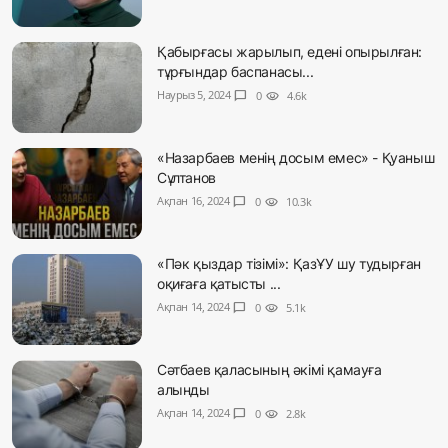
Қабырғасы жарылып, едені опырылған:
тұрғындар баспанасы...
Наурыз 5, 2024
chat_bubble
0
visibility
4.6k
«Назарбаев менің досым емес» - Қуаныш
Сұлтанов
Ақпан 16, 2024
chat_bubble
0
visibility
10.3k
«Пәк қыздар тізімі»: ҚазҰУ шу тудырған
оқиғаға қатысты ...
Ақпан 14, 2024
chat_bubble
0
visibility
5.1k
Сәтбаев қаласының әкімі қамауға
алынды
Ақпан 14, 2024
chat_bubble
0
visibility
2.8k