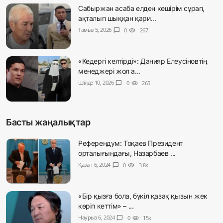
Сабыржан асаба елден кешірім сұрап,
ақталып шыққан қари...
Тамыз 5, 2026
chat_bubble
0
visibility
267
«Кедергі келтірді»: Данияр Елеусіновтің
менеджері жол а...
Шілде 10, 2026
chat_bubble
0
visibility
265
Басты жаңалықтар
Референдум: Тоқаев Президент
орталығындағы, Назарбаев ...
Қазан 6, 2024
chat_bubble
0
visibility
3.8k
«Бір қызға бола, бүкіл қазақ қызын жек
көріп кеттім» – ...
Наурыз 6, 2024
chat_bubble
0
visibility
15k