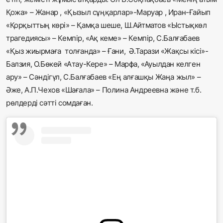
Қожа» – Жанар , «Қызыл сұңқарлар»-Маруар , Иран-Ғайып
«Қорқыттың көрі» – Қамқа шеше, Ш.Айтматов «Ыстықкөл
трагедиясы» – Кемпір, «Ақ кеме» – Кемпір, С.Балғабаев
«Қыз жиырмаға толғанда» – Ғани, Ә.Тарази «Жақсы кісі»-
Балзия, О.Бөкей «Атау-Кере» – Марфа, «Ауылдан келген
ару» – Сәндігүл, С.Балғабаев «Ең алғашқы Жаңа жыл» –
Әже, А.П.Чехов «Шағала» – Полина Андреевна және т.б.
рөлдерді сәтті сомдаған.