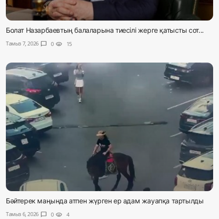
Болат Назарбаевтың балаларына тиесілі жерге қатысты сот...
Тамыз 7, 2026
chat_bubble
0
visibility
15
Бәйтерек маңында атпен жүрген ер адам жауапқа тартылды
Тамыз 6, 2026
chat_bubble
0
visibility
4