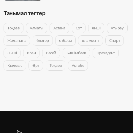
Танымал тегтер
Тоқаев
Алматы
Астана
Сот
әнші
Атырау
Жол апаты
блогер
отбасы
шымкент
Спорт
Әнші
иран
Ресей
Бишімбаев
Президент
Қылмыс
Өрт
Тоқаев
Ақтөбе