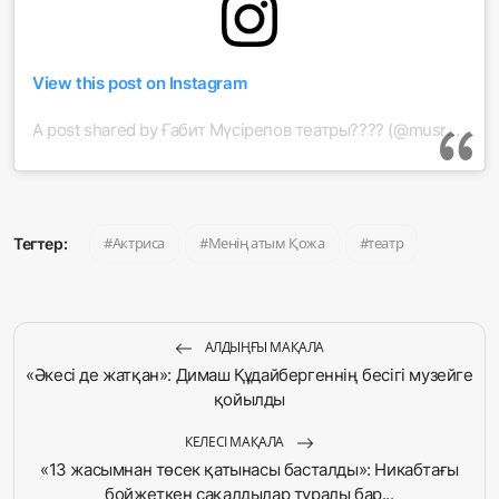
View this post on Instagram
A post shared by Ғабит Мүсірепов театры???? (@musrepov_teatry)
Актриса
Менің атым Қожа
театр
Тегтер:
АЛДЫҢҒЫ МАҚАЛА
«Әкесі де жатқан»: Димаш Құдайбергеннің бесігі музейге
қойылды
КЕЛЕСІ МАҚАЛА
«13 жасымнан төсек қатынасы басталды»: Никабтағы
бойжеткен сақалдылар туралы бар...