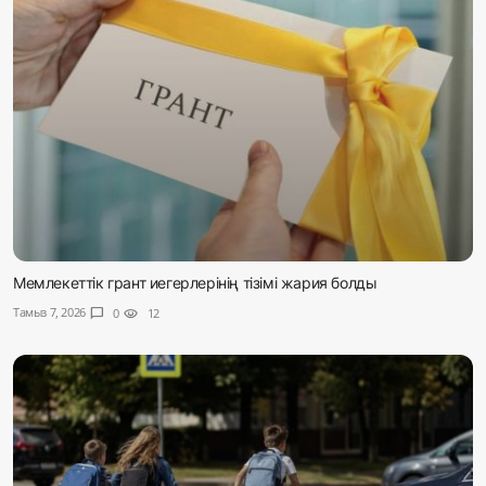
Мемлекеттік грант иегерлерінің тізімі жария болды
Тамыз 7, 2026
chat_bubble
0
visibility
12