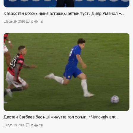
Қазақстан қоржынына алғашқы алтын түсті: Дияр Аманәлі –...
Шілде 29, 2026
chat_bubble
0
visibility
16
Дастан Сәтбаев бесінші минутта гол соғып, «Челсиді» алғ...
Шілде 28, 2026
chat_bubble
0
visibility
18