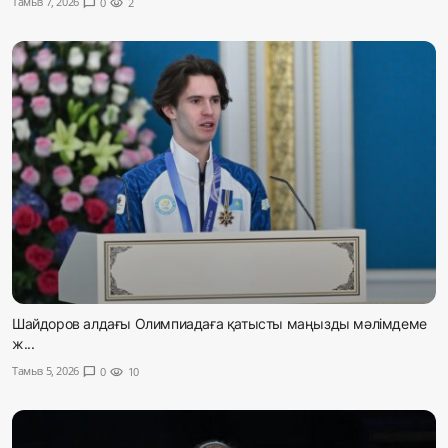
Тамыз 7, 2026
chat_bubble
0
visibility
2
Жаңалықтар
Қоғам
Спорт
Әлем
Журналистік зерттеу
Қазақ тілі
Шайдоров алдағы Олимпиадаға қатысты маңызды мәлімдеме
ж...
Тамыз 5, 2026
chat_bubble
0
visibility
10