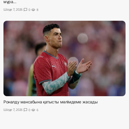
мұра...
Шілде 7, 2026
chat_bubble
0
visibility
8
Роналду мансабына қатысты мәлімдеме жасады
Шілде 7, 2026
chat_bubble
0
visibility
6