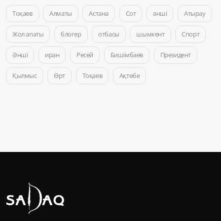
Тоқаев
Алматы
Астана
Сот
әнші
Атырау
Жол апаты
блогер
отбасы
шымкент
Спорт
Әнші
иран
Ресей
Бишімбаев
Президент
Қылмыс
Өрт
Тоқаев
Ақтөбе