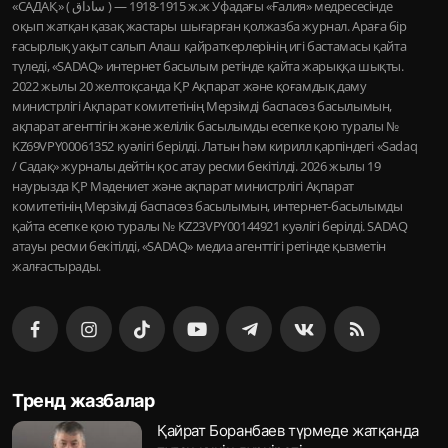
«САДАҚ» ( ساداق ) — 1915-1918 ж.ж Уфадағы «Ғалия» медресесінде
оқып жатқан қазақ жастары шығарған қолжазба журнал. Араға бір
ғасырлық уақыт салып Алаш қайраткерлерінің игі бастамасы қайта
түледі, «SADAQ» интернет басылым ретінде қайта жарыққа шықты.
2022 жылы 20 желтоқсанда ҚР Ақпарат және қоғамдық даму
министрлігі Ақпарат комитетінің Мерзімді баспасөз басылымын,
ақпарат агенттігін және желілік басылымды есепке қою туралы №
KZ69VPY00061352 куәлігі берілді. Латын һәм кирилл қарпіндегі «Sadaq
/ Садақ» журналы дейтін қос атау ресми бекітілді. 2026 жылы 19
наурызда ҚР Мәдениет және ақпарат министрлігі Ақпарат
комитетінің Мерзімді баспасөз басылымын, интернет-басылымды
қайта есепке қою туралы № KZ23VPY00144921 куәлігі берілді. SADAQ
атауы ресми бекітілді, «SADAQ» медиа агенттігі ретінде қызметін
жалғастырады.
Тренд жазбалар
Қайрат Боранбаев түрмеде жатқанда