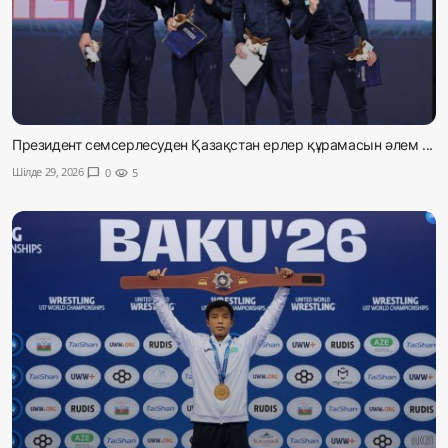
Президент семсерлесуден Қазақстан ерлер құрамасын әлем ...
Шілде 29, 2026
chat_bubble
0
visibility
5