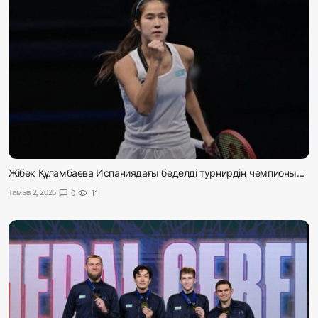
Жібек Құламбаева Испаниядағы беделді турнирдің чемпионы...
Тамыз 2, 2026
chat_bubble
0
visibility
11