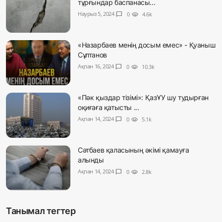
тұрғындар баспанасы...
Наурыз 5, 2024
chat_bubble
0
visibility
4.6k
«Назарбаев менің досым емес» - Қуаныш
Сұлтанов
Ақпан 16, 2024
chat_bubble
0
visibility
10.3k
«Пәк қыздар тізімі»: ҚазҰУ шу тудырған
оқиғаға қатысты ...
Ақпан 14, 2024
chat_bubble
0
visibility
5.1k
Сәтбаев қаласының әкімі қамауға
алынды
Ақпан 14, 2024
chat_bubble
0
visibility
2.8k
Танымал тегтер