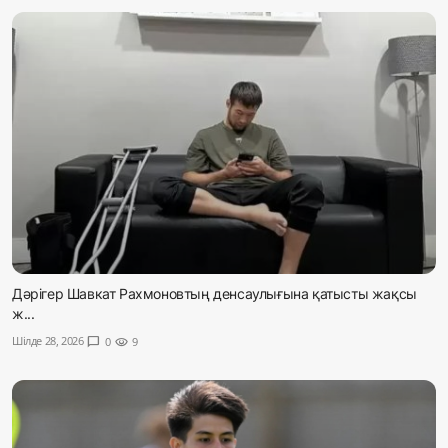
Дәрігер Шавкат Рахмоновтың денсаулығына қатысты жақсы
ж...
Шілде 28, 2026
chat_bubble
0
visibility
9