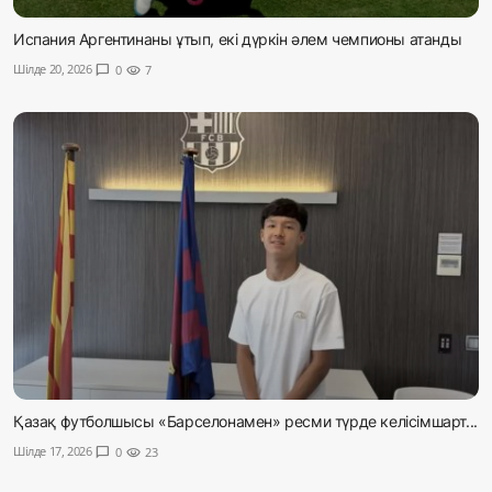
Испания Аргентинаны ұтып, екі дүркін әлем чемпионы атанды
Шілде 20, 2026
chat_bubble
0
visibility
7
Қазақ футболшысы «Барселонамен» ресми түрде келісімшарт...
Шілде 17, 2026
chat_bubble
0
visibility
23