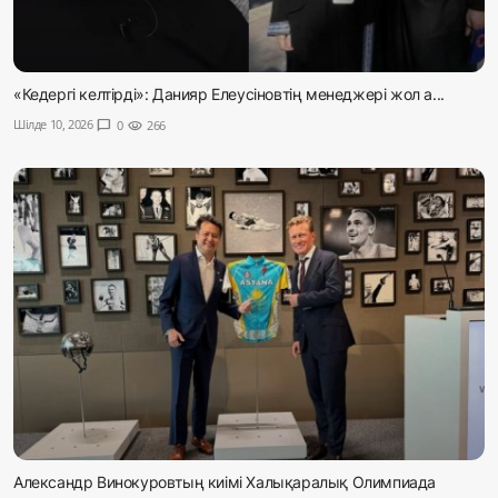
«Кедергі келтірді»: Данияр Елеусіновтің менеджері жол а...
Шілде 10, 2026
chat_bubble
0
visibility
266
Александр Винокуровтың киімі Халықаралық Олимпиада