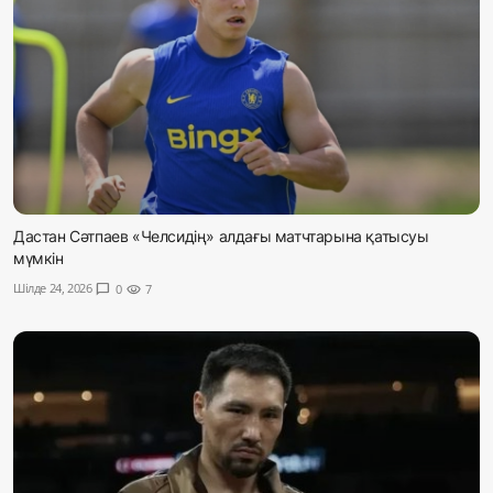
Дастан Сәтпаев «Челсидің» алдағы матчтарына қатысуы
мүмкін
Шілде 24, 2026
chat_bubble
0
visibility
7