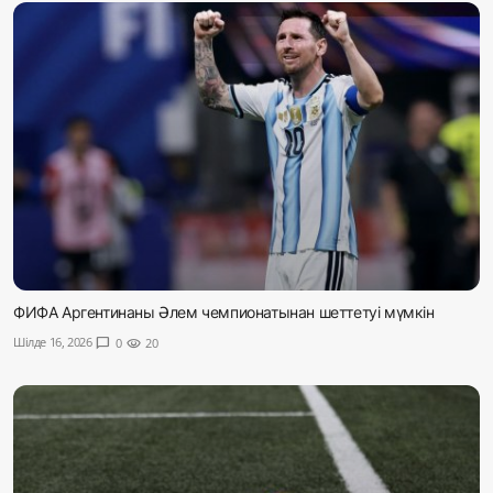
ФИФА Аргентинаны Әлем чемпионатынан шеттетуі мүмкін
Шілде 16, 2026
chat_bubble
0
visibility
20