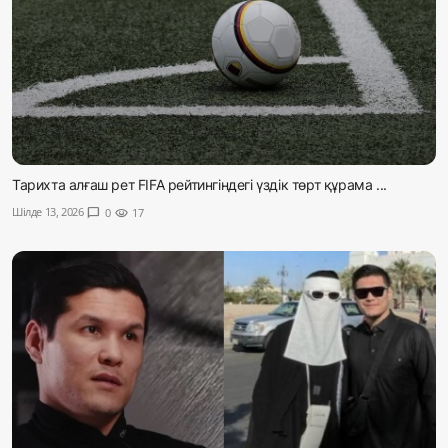
Тарихта алғаш рет FIFA рейтингіндегі үздік төрт құрама ...
Шілде 13, 2026
chat_bubble
0
visibility
17