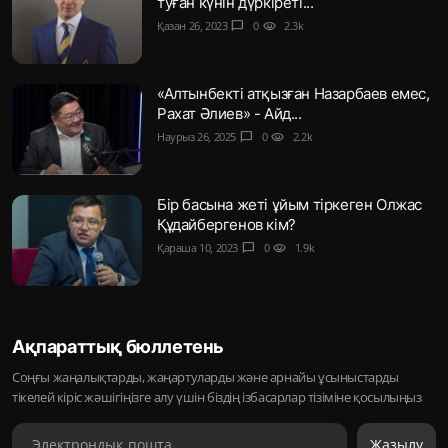
туған күнін дүркіреті...
Қазан 26, 2023
chat_bubble
0
visibility
2.3k
«Алтынбекті атқызған Назарбаев емес,
Рахат Әлиев» - Айд...
Наурыз 26, 2025
chat_bubble
0
visibility
2.2k
Бір басына жеті ұйым тіркеген Олжас
Құдайбергенов кім?
Қараша 10, 2023
chat_bubble
0
visibility
1.9k
Ақпараттық бюллетень
Соңғы жаңалықтарды, жаңартуларды және арнайы ұсыныстарды
тікелей кіріс жәшігіңізге алу үшін біздің ізбасарлар тізіміне қосылыңыз
Жазылу