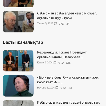
Сабыржан асаба елден кешірім сұрап,
ақталып шыққан қари...
Тамыз 5, 2026
chat_bubble
0
visibility
271
Басты жаңалықтар
Референдум: Тоқаев Президент
орталығындағы, Назарбаев ...
Қазан 6, 2024
chat_bubble
0
visibility
3.8k
«Бір қызға бола, бүкіл қазақ қызын жек
көріп кеттім» – ...
Наурыз 6, 2024
chat_bubble
0
visibility
15k
Қабырғасы жарылып, едені опырылған: