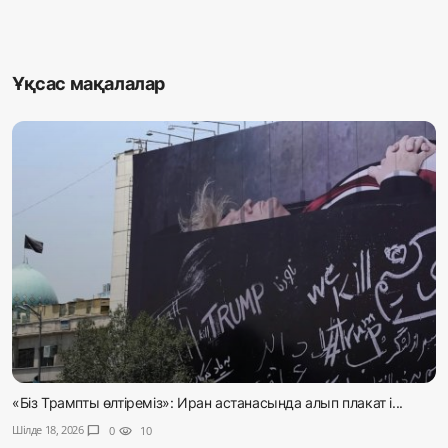
Ұқсас мақалалар
«Біз Трампты өлтіреміз»: Иран астанасында алып плакат і...
Шілде 18, 2026
chat_bubble
0
visibility
10