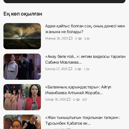
Ең көп оқылған
Адам қайтыс болған соң, оның денесі мен
жанына не болады?
Мамыр 26, 2025
chat_bubble
0
visibility
3.4k
«Анау бөпе ғой…»: интим видеосы тараған
Сабина Мовлаева...
Қаңтар 27, 2025
chat_bubble
0
visibility
1.3k
«Баламның қарындастары»: Айгүл
Иманбаева Алтынай Жораба...
Шілде 30, 2026
chat_bubble
0
visibility
437
«Жан тыныштығын тоқалынан тапқан»:
Тұрсынбек Қабатов ек...