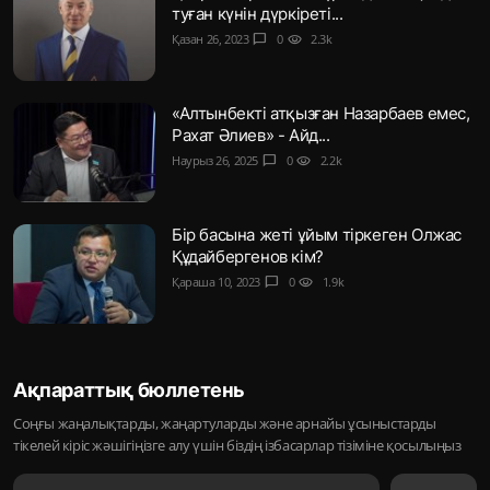
туған күнін дүркіреті...
Қазан 26, 2023
chat_bubble
0
visibility
2.3k
«Алтынбекті атқызған Назарбаев емес,
Рахат Әлиев» - Айд...
Наурыз 26, 2025
chat_bubble
0
visibility
2.2k
Бір басына жеті ұйым тіркеген Олжас
Құдайбергенов кім?
Қараша 10, 2023
chat_bubble
0
visibility
1.9k
Ақпараттық бюллетень
Соңғы жаңалықтарды, жаңартуларды және арнайы ұсыныстарды
тікелей кіріс жәшігіңізге алу үшін біздің ізбасарлар тізіміне қосылыңыз