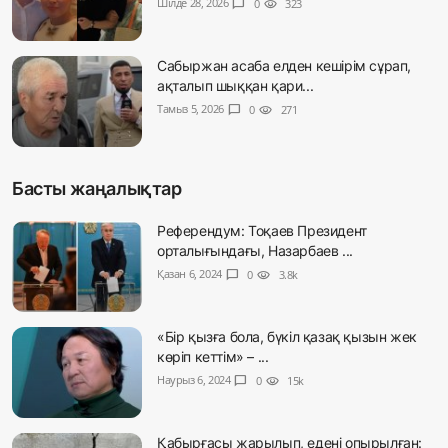
Шілде 28, 2026
chat_bubble
0
visibility
323
Сабыржан асаба елден кешірім сұрап,
ақталып шыққан қари...
Тамыз 5, 2026
chat_bubble
0
visibility
271
Басты жаңалықтар
Референдум: Тоқаев Президент
орталығындағы, Назарбаев ...
Қазан 6, 2024
chat_bubble
0
visibility
3.8k
«Бір қызға бола, бүкіл қазақ қызын жек
көріп кеттім» – ...
Наурыз 6, 2024
chat_bubble
0
visibility
15k
Қабырғасы жарылып, едені опырылған: