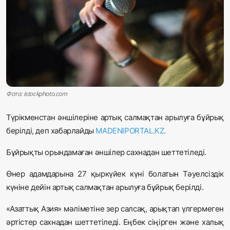
Жаңалықтар
Қоғам
Спорт
Әлем
Фото: istockphoto.com
Журналистік зерттеу
Түрікменстан әншілеріне артық салмақтан арылуға бұйрық
берілді, деп хабарлайды
MADENIPORTAL.KZ.
Қазақ тілі
Бұйрықты орындамаған әншілер сахнадан шеттетіледі.
Өнер адамдарына 27 қыркүйек күні болатын Тәуелсіздік
күніне дейін артық салмақтан арылуға бұйрық берілді.
«Азаттық Азия»
мәліметіне зер салсақ, арықтап үлгермеген
әртістер сахнадан шеттетіледі. Еңбек сіңірген және халық