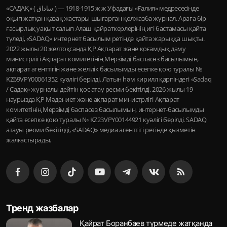
«САДАҚ» ( ساداق ) — 1915-1918 ж.ж Уфадағы «Ғалия» медресесінде
оқып жатқан қазақ жастары шығарған қолжазба журнал. Араға бір
ғасырлық уақыт салып Алаш қайраткерлерінің игі бастамасы қайта
түледі, «SADAQ» интернет басылым ретінде қайта жарыққа шықты.
2022 жылы 20 желтоқсанда ҚР Ақпарат және қоғамдық даму
министрлігі Ақпарат комитетінің Мерзімді баспасөз басылымын,
ақпарат агенттігін және желілік басылымды есепке қою туралы №
KZ69VPY00061352 куәлігі берілді. Латын һәм кирилл қарпіндегі «Sadaq
/ Садақ» журналы дейтін қос атау ресми бекітілді. 2026 жылы 19
наурызда ҚР Мәдениет және ақпарат министрлігі Ақпарат
комитетінің Мерзімді баспасөз басылымын, интернет-басылымды
қайта есепке қою туралы № KZ23VPY00144921 куәлігі берілді. SADAQ
атауы ресми бекітілді, «SADAQ» медиа агенттігі ретінде қызметін
жалғастырады.
Тренд жазбалар
Қайрат Боранбаев түрмеде жатқанда