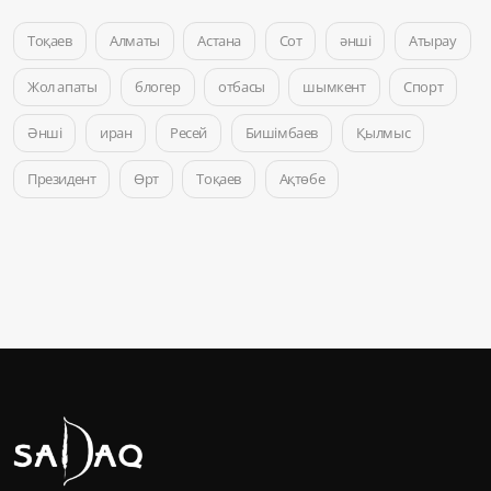
Тоқаев
Алматы
Астана
Сот
әнші
Атырау
Жол апаты
блогер
отбасы
шымкент
Спорт
Әнші
иран
Ресей
Бишімбаев
Қылмыс
Президент
Өрт
Тоқаев
Ақтөбе