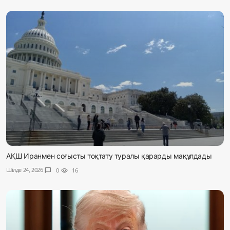
АҚШ Иранмен соғысты тоқтату туралы қарарды мақұлдады
Шілде 24, 2026
chat_bubble
0
visibility
16