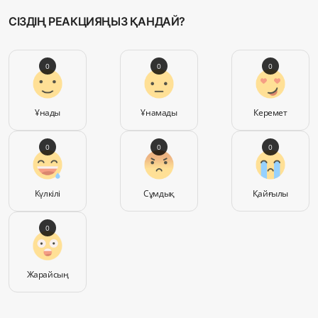
СІЗДІҢ РЕАКЦИЯҢЫЗ ҚАНДАЙ?
0
0
0
Ұнады
Ұнамады
Керемет
0
0
0
Күлкілі
Сұмдық
Қайғылы
0
Жарайсың