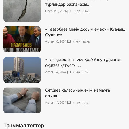
тұрғындар баспанасы...
Наурыз 5, 2024
chat_bubble
0
visibility
4.6k
«Назарбаев менің досым емес» - Қуаныш
Сұлтанов
Ақпан 16, 2024
chat_bubble
0
visibility
10.3k
«Пәк қыздар тізімі»: ҚазҰУ шу тудырған
оқиғаға қатысты ...
Ақпан 14, 2024
chat_bubble
0
visibility
5.1k
Сәтбаев қаласының әкімі қамауға
алынды
Ақпан 14, 2024
chat_bubble
0
visibility
2.8k
Танымал тегтер