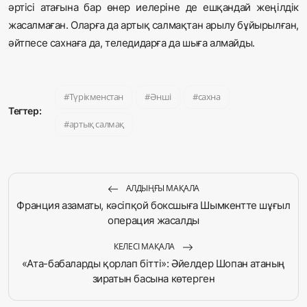
әртісі атағына бар өнер иелеріне де ешқандай жеңілдік
жасалмаған. Оларға да артық салмақтан арылу бұйырылған,
әйтпесе сахнаға да, теледидарға да шыға алмайды.
Түрікменстан
Әнші
сахна
Тегтер:
артық салмақ
АЛДЫҢҒЫ МАҚАЛА
Франция азаматы, кәсіпқой боксшыға Шымкентте шұғыл
операция жасалды
КЕЛЕСІ МАҚАЛА
«Ата-бабаларды қорлап бітті»: Әйелдер Шопан атаның
зиратын басына көтерген